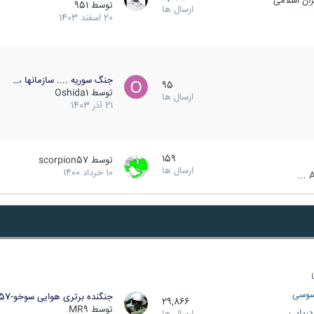
ان اسلامی
توسط
951
ارسال ها
20 اسفند 1403
جنگ سوریه .... سازمانها ،…
95
توسط
Oshida1
ارسال ها
21 آذر 1403
159
توسط
scorpion57
ارسال ها
10 خرداد 1400
A
سوسی
جنگنده برتری هوایی سوخو-57…
29,866
توسط
MR9
ریایی
ارسال ها