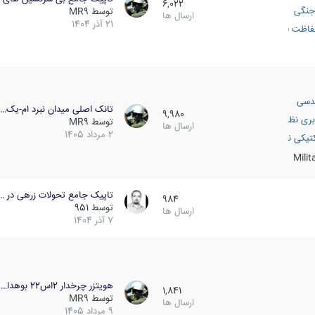
6,022
جنگی
توسط
MR9
ارسال ها
21 آذر 1404
اظت فعال
دسی
تانک اصلی میدان نبرد ام-یک…
9,980
بری نظامی
توسط
MR9
ارسال ها
2 مرداد 1405
انک
تیکی نظامی
Mili
تاپیک جامع تحولات زرهی در …
984
توسط
951
ارسال ها
7 آذر 1404
هویتزر چرخدار 2اس22 بوهدا…
1,841
توسط
MR9
ارسال ها
9 مرداد 1405