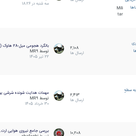
سه شنبه در 18:26
اها
Mili
tar
ری
بالگرد هجومی میل-28 هاوک (…
2,108
ا
توسط
MR9
ارسال ها
22 تیر 1405
به سطح
مهمات هدایت شونده سُرشی یو
2,413
توسط
MR9
ارسال ها
30 خرداد 1405
بررسی جامع نیروی هوایی ارت…
10,208