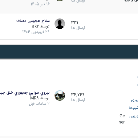
ارسال ها
16 تیر 1405
سلاح هجومی مصاف
331
توسط
ak2
ارسال ها
29 فروردین 1404
نيروي هوايي جمهوري خلق چي
34,749
توسط
MR9
بری
ارسال ها
2 ساعات قبل
ورها
ربین
Ge
ner