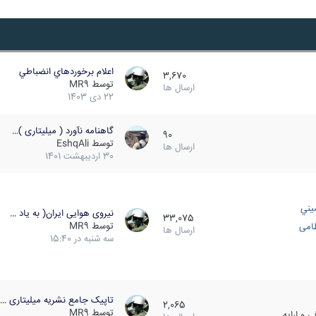
اعلام برخوردهاي انضباطي
3,670
توسط
MR9
ارسال ها
22 دی 1403
گاهنامه نآورد ( میلیتاری )…
90
توسط
EshqAli
ارسال ها
30 اردیبهشت 1401
يني
نیروی هوایی ایران( به یاد …
33,075
توسط
MR9
ظامی
ارسال ها
سه شنبه در 15:40
تاپیک جامع نشریه میلیتاری …
2,065
توسط
MR9
 و ارایه