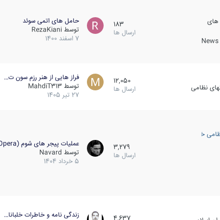
حامل های اتمی سوئد
 های
183
توسط
RezaKiani
ارسال ها
7 اسفند 1400
News &
فراز هایی از هنر رزم سون ت…
12,050
توسط
MahdiT313
کهای نظامی
ارسال ها
27 تیر 1405
ظامی خارجی
عملیات پیجر های شوم (Opera…
3,279
توسط
Navard
ارسال ها
5 خرداد 1404
زندگی نامه و خاطرات خلبانا…
4,637