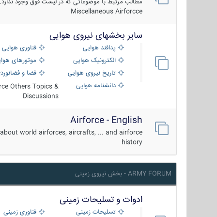
مطالب مرتبط با موضوعاتی که در لیست فوق وجود ندارد.
Miscellaneous Airforcce
سایر بخشهای نیروی هوایی
پدافند هوایی
فناوری هوایی
الکترونیک هوایی
موتورهای هوا
تاریخ نیروی هوایی
فضا و فضانورد
دانشنامه هوایی
orce Others Topics &
Discussions
Airforce - English
about world airforces, aircrafts, ... and airforce
history
ARMY FORUM - بخش نیروی زمینی
ادوات و تسلیحات زمینی
تسلیحات زمینی
فناوری زمینی