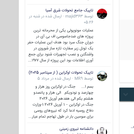
تاپیک جامع تحولات شرق آسیا
توسط
majid363
·
ارسال شده در
شنبه در
05:26
عملیات مونوپولی یکی از محرمانه ترین
پروژه های ضدجاسوسی اف بی آی در
دوران جنگ سرد بود هدف این عملیات حفر
یک تونل زیر سفارت تازه ساز شوروی در
واشنگتن و نصب تجهیزات شنود برای جمع
آوری اطلاعات بود این پروژه از سال ۱۹۷۷...
تاپیک تحولات اوکراین ( از سپتامبر 2025)
توسط
MR9
·
ارسال شده در
مرداد 5
بسم ا... جنگ در اوکراین روز هزار و
چهارصد و نودویکم الی هزار و پانصدو
هشتم یکم الی هفدهم آوریل 2026
جنگ در اوکراین – 1 آوریل 2026 1-وزارت
دفاع روسیه ادعا کرد که نیروهای روسی
برای سومین بار در طول تهاجم تمام عیار...
دانشنامه نیروی زمینی