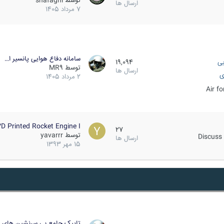
توسط
shafaghi
ارسال ها
7 مرداد 1405
سامانه دفاع هوایی پانسیر ا…
یی
19,094
توسط
MR9
ارسال ها
ی
2 مرداد 1405
Air f
D Printed Rocket Engine I…
27
توسط
yavarrr
Discuss 
ارسال ها
15 مهر 1393
تاپیک جامع بی سرنشین های ز