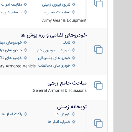
تاریخ نیروی زمینی
مقایسه ادوات 
تسلیحات ضد زره
سیستم های حف
Army Gear & Equipment
خودروهای نظامی و زره پوش ها
تانک
خودروهای مهن
نفربرها و خودروی های رزمی پیاده نظام
خودرو های ترا
خودرو های پشتیبانی آتش ، شناسایی و ضد ت
خودرو های تاک
خودرو های محافظت شده
tary Armored Vehicle
مباحث جامع زرهی
General Armorial Discussions
توپخانه زمینی
هویتزر ها
راکت انداز ها
خمپاره انداز ها