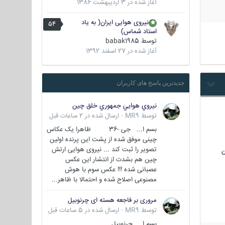
آغاز شده در
3 اردیبهشت 1386
نیروی هوایی ایران( به یاد
54
استاد شماس)
توسط
babak1985
آغاز شده در
27 اسفند 1392
جدیدترین پاسخ های کاربران
نيروي هوايي جمهوري خلق چين
توسط
MR9
·
ارسال شده در
2 ساعات قبل
بسم ا... جی -36 ظاهرا یک عکاس
چینی موفق شده از پشت این پرنده اولین
تصویر را ثبت کند ... نیروی هوایی ارتش
ن
چین هم بشدت از انتشار این عکس
عصبانی شده !!! عکس سوم با هوش
مصنوعی اصلاح شده و احتمالا با ظاهر...
مروری بر فاجعه هسته ای چرنوبیل
توسط
MR9
·
ارسال شده در
5 ساعات قبل
بسم ا.. چرنوبیل