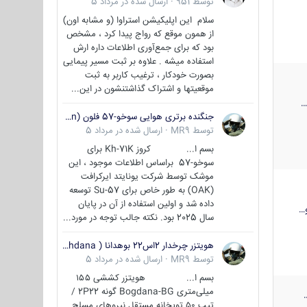
توسط
951
·
ارسال شده در
مرداد 5
سلام این اپلیکیشن استراوا (و مشابه اون)
از همون موقع که رواج پیدا کرد ، مشخص
بود که برای جمع‌آوری اطلاعات داره ارش
استفاده میشه . علاوه بر ثبت مسیر پیمایی
بصورت خودکار ، ترغیب کاربر به ثبت
موقعیتها و اشتراک‌ گذاشتنشون در این...
جنگنده برتری هوایی سوخو-57 فلون (Su-57/Felon)
توسط
MR9
·
ارسال شده در
مرداد 5
بسم ا... کروز Kh-71K برای
سوخو-57 براساس اطلاعات موجود ، این
موشک توسط شرکت یونایتد ایرکرافت
(OAK) به طور خاص برای Su-57 توسعه
داده شد و اولین استفاده از آن در پایان
…
سال 2025 بود. نکته جالب توجه در مورد...
هویتزر چرخدار 2اس22 بوهدانا ( wheeled howitzer 2S22 Bohdana )
توسط
MR9
·
ارسال شده در
مرداد 5
بسم ا... هویتزر کششی ۱۵۵
میلی‌متری Bogdana-BG گونه 2P22 /
تیپ ۵۰ توپخانه مستقل نیروهای مسلح