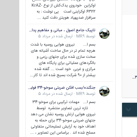
اوکراین خودروی یدک‌کش از نوع KrAZ-
6322 اوکراینی است پی نوشت : به
سرافزار ضدپهپاد هویتزر دقت کنید ...
تاپیک جامع اصول ، مبانی و مفاهیم پدافند غیر عامل
توسط
MR9
·
ارسال شده در
مرداد 5
بسم ا... نیروی هوایی روسیه با شدت
هرچه تمام تر در حال ساخت آشیانه های
سخت سازی شده برای جتهای رزمی و
بالگردهای عملیاتی برای پایگاه های
مرکزی و غربی خود است ... گفته شده
بیشتر از 90 شرکت بسیج شده اند تا کار...
3
جنگنده/بمب افکن ضربتی سوخو-34 فولبک ( Sukhoi Su-34/Fullback)
توسط
MR9
·
ارسال شده در
مرداد 5
بسم ا... مهمات ترکیبی برای سوخو-34
تازه ترین تصاویر منتشره توسط
نیروی هوایی ارتش روسیه نشان می دهد
جتهای ضربتی سوخو-34 برای حمله به
اهداف خود به آرایش تسلیحاتی متفاوتی
مسلح شده اند . براساس این تصاویر ، ...
…