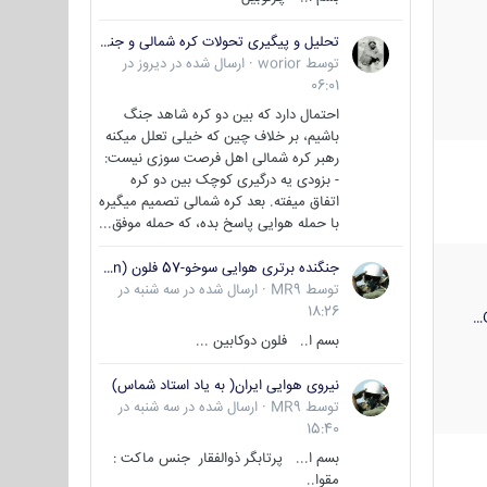
تحلیل و پیگیری تحولات کره شمالی و جنوبی
توسط
worior
·
ارسال شده در
دیروز در
06:01
احتمال دارد که بین دو کره شاهد جنگ
باشیم، بر خلاف چین که خیلی تعلل میکنه
رهبر کره شمالی اهل فرصت سوزی نیست:
- بزودی یه درگیری کوچک بین دو کره
اتفاق میفته. بعد کره شمالی تصمیم میگیره
با حمله هوایی پاسخ بده، که حمله موفق...
جنگنده برتری هوایی سوخو-57 فلون (Su-57/Felon)
توسط
MR9
·
ارسال شده در
سه شنبه در
18:26
بسم ا.. فلون دوکابین ...
نیروی هوایی ایران( به یاد استاد شماس)
توسط
MR9
·
ارسال شده در
سه شنبه در
15:40
بسم ا... پرتابگر ذوالفقار جنس ماکت :
مقوا..