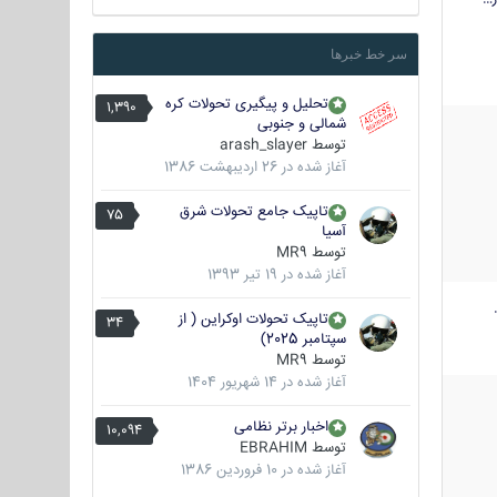
سر خط خبرها
تحلیل و پیگیری تحولات کره
1,390
شمالی و جنوبی
توسط
arash_slayer
آغاز شده در
26 اردیبهشت 1386
تاپیک جامع تحولات شرق
75
آسیا
توسط
MR9
آغاز شده در
19 تیر 1393
تاپیک تحولات اوکراین ( از
34
سپتامبر 2025)
توسط
MR9
آغاز شده در
14 شهریور 1404
اخبار برتر نظامی
10,094
توسط
EBRAHIM
آغاز شده در
10 فروردین 1386