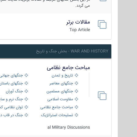
می گردد.
مقالات برتر
Top Article
WAR AND HISTORY - بخش جنگ و تاریخ
مباحث جامع نظامی
تاریخ و تمدن
جنگهای جهانی
جنگهای معاصر
جنگهای باستان
جنگهای مسلمین
جنگ آوران
مقاومت اسلامی
جنگ نرم و سای
مباحث جامع نظامی
توان نظامی کش
تسلیحات استراتژیک
جنگ در قاب دو
al Military Discussions