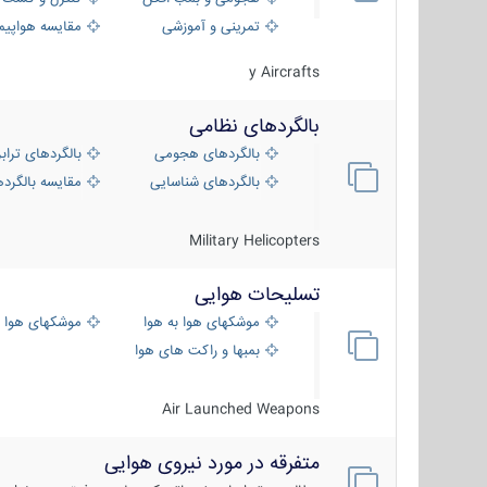
تمرینی و آموزشی
مقایسه هواپیم
y Aircrafts
بالگردهای نظامی
بالگردهای هجومی
بالگردهای تراب
بالگردهای شناسایی
مقایسه بالگرده
Military Helicopters
تسلیحات هوایی
موشکهای هوا به هوا
موشکهای هوا 
بمبها و راکت های هوایی
Air Launched Weapons
متفرقه در مورد نیروی هوایی