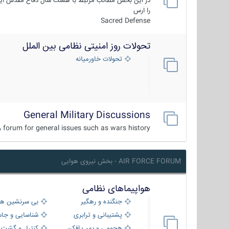
در این بخش مطالب مرتبط با هشت سال دفاع مقدس ایر
را ارس
Sacred Defense
تحولات روز امنیتی نظامی بین الملل
تحولات خاورمیانه
General Military Discussions
 forum for general issues such as wars history ...
AIR FORCE FORUM - بخش نیروی هوایی
هواپیماهای نظامی
جنگنده و رهگیر
بی سرنشین ها
پشتیبانی و ترابری
شناسایی و جا
هجومی و بمب افکن
کنترل و گشت د