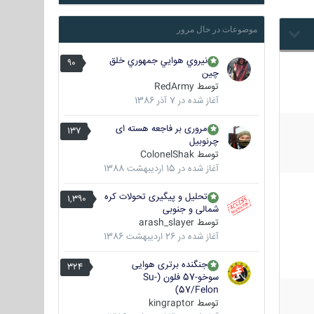
موضوعات در حال مرور
نيروي هوايي جمهوري خلق
90
چين
توسط
RedArmy
آغاز شده در
7 آذر 1386
مروری بر فاجعه هسته ای
137
چرنوبیل
توسط
ColonelShak
آغاز شده در
15 اردیبهشت 1388
تحلیل و پیگیری تحولات کره
1,390
شمالی و جنوبی
توسط
arash_slayer
آغاز شده در
26 اردیبهشت 1386
جنگنده برتری هوایی
324
سوخو-57 فلون (Su-
57/Felon)
توسط
kingraptor