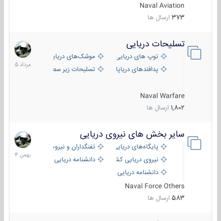
Naval Aviation
373
ارسال ها
تسلیحات دریایی
2
مرداد
توپ های دریایی
موشک‌های دریایی
1405
پدافندهای دریاپایه
تسلیحات زیر سطحی
Naval Warfare
1,802
ارسال ها
سایر بخش های نیروی دریایی
22
بهمن
پایگاه‌های دریایی
تفنگداران و نیروهای ویژه‌ی دریایی
1404
نیروی دریایی کشورهای مختلف
دانشنامه دریایی
دانشنامه دریایی کپی
Naval Force Others
583
ارسال ها