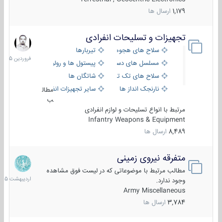
1,179
ارسال ها
تجهیزات و تسلیحات انفرادی
17
فروردین
سلاح های هجومی
تیربارها
1405
مسلسل های دستی
پیستول ها و رولورها
سلاح های تک تیر اندازی
شاتگان ها
نارنجک انداز ها
سایر تجهیزات انفرادی
مطال
ب
مرتبط با انواع تسلیحات و لوازم انفرادی
Infantry Weapons & Equipment
8,489
ارسال ها
متفرقه نیروی زمینی
27
اردیبهش
مطالب مرتبط با موضوعاتی که در لیست فوق مشاهده
1405
وجود ندارد.
Army Miscellaneous
3,784
ارسال ها