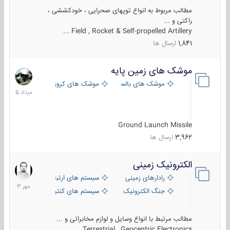
مطالب مربوط به انواع توپهای صحرایی ، خودکششی ،
راکتی و ...
Field , Rocket & Self-propelled Artillery ...
1,841
ارسال ها
موشک های زمین پایه
2
مرداد
موشک های بالستیک
موشک های کروز
1405
Ground Launch Missile
3,962
ارسال ها
الکترونیک زمینی
1
مهر
رادارهای زمینی
سیستم های ارتباطی و جمع آوری اطلاع
1403
جنگ الکترونیک
سیستم های کنترل آتش و تجهیزات الکتر
مطالب مرتبط با انواع وسایل و لوازم مخابراتی و ...
Terrestrial , Geocentric Electronics