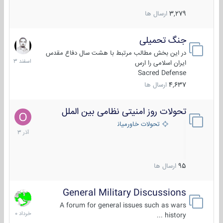
3,279
ارسال ها
جنگ تحمیلی
20
اسفند
در این بخش مطالب مرتبط با هشت سال دفاع مقدس
1403
ایران اسلامی را ارس
Sacred Defense
4,637
ارسال ها
تحولات روز امنیتی نظامی بین الملل
21
آذر
تحولات خاورمیانه
1403
95
ارسال ها
General Military Discussions
10
خرداد
A forum for general issues such as wars
1400
history ...