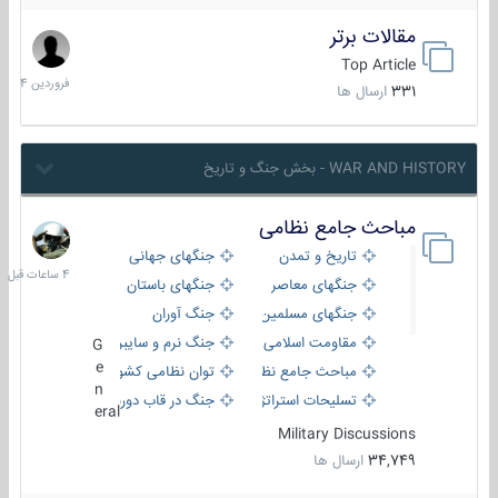
مقالات برتر
29
فروردین
Top Article
1404
331
ارسال ها
WAR AND HISTORY - بخش جنگ و تاریخ
مباحث جامع نظامی
4
ساعات
تاریخ و تمدن
جنگهای جهانی
قبل
جنگهای معاصر
جنگهای باستان
جنگهای مسلمین
جنگ آوران
مقاومت اسلامی
جنگ نرم و سایبری
G
e
مباحث جامع نظامی
توان نظامی کشورها
n
تسلیحات استراتژیک
جنگ در قاب دوربین
eral
Military Discussions
34,749
ارسال ها