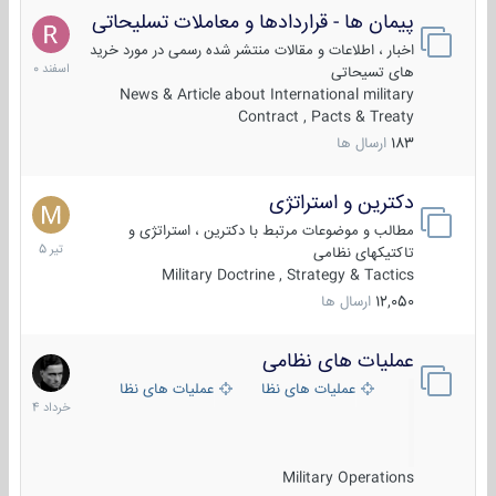
پیمان ها - قراردادها و معاملات تسلیحاتی
7
اسفند
اخبار ، اطلاعات و مقالات منتشر شده رسمی در مورد خرید
1400
های تسیحاتی
News & Article about International military
Contract , Pacts & Treaty
183
ارسال ها
دکترین و استراتژی
27
تیر
مطالب و موضوعات مرتبط با دکترین ، استراتژی و
1405
تاکتیکهای نظامی
Military Doctrine , Strategy & Tactics
12,050
ارسال ها
عملیات های نظامی
5
خرداد
عملیات های نظامی ایران
عملیات های نظامی خارجی
1404
Military Operations