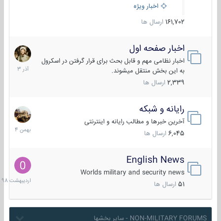
اخبار ویژه
161,702
ارسال ها
اخبار صفحه اول
7
آذر
اخبار نظامی مهم و قابل بحث برای قرار گرفتن در اسکرول
1403
به این بخش منتقل میشوند.
2,339
ارسال ها
رایانه و شبکه
30
بهمن
آخرین خبرها و مطالب رایانه و اینترنتی
1404
6,045
ارسال ها
English News
10
اردیبهش
Worlds military and security news
1398
51
ارسال ها
NON-MILITARY FORUMS - سایر بخشها