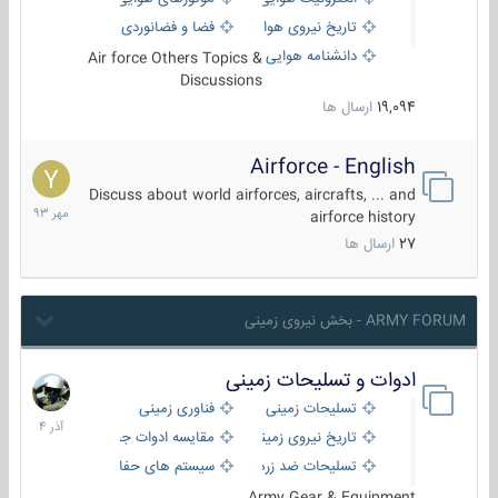
تاریخ نیروی هوایی
فضا و فضانوردی
دانشنامه هوایی
Air force Others Topics &
Discussions
19,094
ارسال ها
Airforce - English
15
مهر
Discuss about world airforces, aircrafts, ... and
1393
airforce history
27
ارسال ها
ARMY FORUM - بخش نیروی زمینی
ادوات و تسلیحات زمینی
21
آذر
تسلیحات زمینی
فناوری زمینی
1404
تاریخ نیروی زمینی
مقایسه ادوات جنگی
تسلیحات ضد زره
سیستم های حفاظت فعال
Army Gear & Equipment