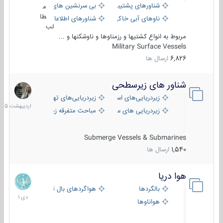
شناورهای پشتیبانی
بی سرنشین های دریایی
م
طا
ناوهای آبی خاکی و نیروبر
شناورهای اطلاعاتی و جاسوسی
لب
مربوط به انواع کشتیها و رزمناوها و ناوشکنها و ...
Military Surface Vessels
6,826
ارسال ها
شناور های زیرسطحی
31
اردیبهش
زیردریایی‌های استراتژیک
زیردریایی‌های تهاجمی
1405
زیردریایی های سبک
مباحث متفرقه زیرسطحی
Submerge Vessels & Submarines
1,540
ارسال ها
هوا دریا
12
دی
بالگردها
هواگردهای بال ثابت
1401
هواناوها