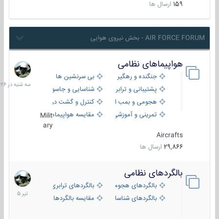
159
ارسال ها
AIR FORCE FORUM - بخش نیروی هوایی
هواپیماهای نظامی
سه
شنبه
جنگنده و رهگیر
بی سرنشین ها
در
پشتیبانی و ترابری
شناسایی و جاسوسی
18:26
هجومی و بمب افکن
کنترل و گشت دریایی
تمرینی و آموزشی
مقایسه هواپیماها
Milit
ary
Aircrafts
29,866
ارسال ها
بالگردهای نظامی
22
تیر
بالگردهای هجومی
بالگردهای ترابری
1405
بالگردهای شناسایی
مقایسه بالگردها