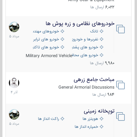
6,022
ارسال ها
خودروهای نظامی و زره پوش ها
2
مرداد
تانک
خودروهای مهندسی
1405
نفربرها و خودروی های رزمی پیاده نظام
خودرو های ترابری نظامی
خودرو های پشتیبانی آتش ، شناسایی و ضد تانک
خودرو های تاکتیکی نظامی
خودرو های محافظت شده
Military Armored Vehicle
9,980
ارسال ها
مباحث جامع زرهی
7
آذر
General Armorial Discussions
1404
984
ارسال ها
توپخانه زمینی
9
مرداد
هویتزر ها
راکت انداز ها
1405
خمپاره انداز ها