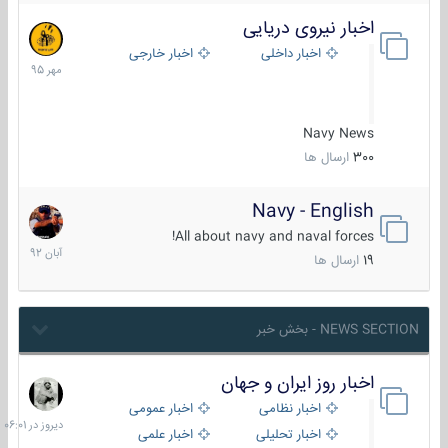
اخبار نیروی دریایی
27
مهر
اخبار داخلی
اخبار خارجی
1395
Navy News
300
ارسال ها
Navy - English
22
آبان
All about navy and naval forces!
1392
19
ارسال ها
NEWS SECTION - بخش خبر
اخبار روز ایران و جهان
دیروز
در
اخبار نظامی
اخبار عمومی
06:01
اخبار تحلیلی
اخبار علمی