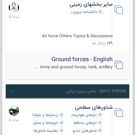
سایر بخشهای زمینی
9
مرداد
دانشنامه نیروی زمینی
1405
Air force Others Topics & Discussions
179
ارسال ها
Ground forces - English
Army and ground forces, tank, artillery ...
NAVY FORUM - بخش نیروی دریایی
شناورهای سطحی
2
مرداد
ناوهای هواپیمابر و بالگرد بر
رزمناوها و ناوشکن‌ها
1405
ناوهای محافظ
ناوچه‌ها و شناورهای گشتی
شناورهای تندرو
مقایسه شناورها