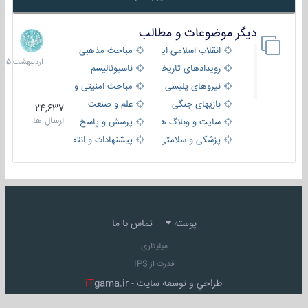
دیگر موضوعات و مطالب
8
اردیبهش
انقلاب اسلامی ایران
مباحث مذهبی
1405
رویدادهای تاریخی و مذهبی
ناسیونالیسم
نیروهای پلیسی
مباحث امنیتی و اطلاعاتی
بازیهای جنگی
علم و صنعت
24,637
ارسال ها
سایت و وبلاگ ها
پرسش و پاسخ
پزشکی و سلامتی
پیشنهادات و انتقادات
پوسته
تماس با ما
میلیتاری
قدرت از IPS
طراحي و توسعه سايت -
gama.ir
iT