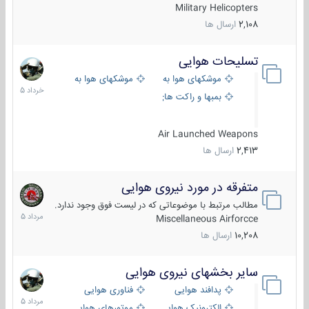
Military Helicopters
2,108
ارسال ها
تسلیحات هوایی
30
خرداد
موشکهای هوا به هوا
موشکهای هوا به سطح
1405
بمبها و راکت های هوایی
Air Launched Weapons
2,413
ارسال ها
متفرقه در مورد نیروی هوایی
7
مرداد
مطالب مرتبط با موضوعاتی که در لیست فوق وجود ندارد.
1405
Miscellaneous Airforcce
10,208
ارسال ها
سایر بخشهای نیروی هوایی
2
مرداد
پدافند هوایی
فناوری هوایی
1405
الکترونیک هوایی
موتورهای هوایی