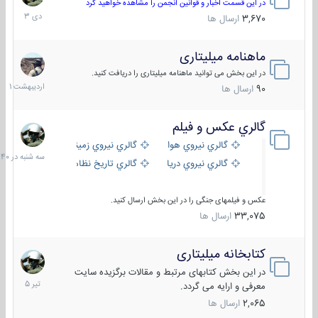
دی
در این قسمت اخبار و قوانین انجمن را مشاهده خواهید کرد
1403
3,670
ارسال ها
ماهنامه میلیتاری
30
اردیبهش
در این بخش می توانید ماهنامه میلیتاری را دریافت کنید.
1401
90
ارسال ها
گالري عكس و فيلم
سه
شنبه
گالري نيروي هوايي
گالري نيروي زميني
در
گالري نيروي دريايي
گالري تاریخ نظامی
15:40
عکس و فیلمهای جنگی را در این بخش ارسال کنید.
33,075
ارسال ها
کتابخانه میلیتاری
16
تیر
در این بخش کتابهای مرتبط و مقالات برگزیده سایت
1405
معرفی و ارایه می گردد.
2,065
ارسال ها