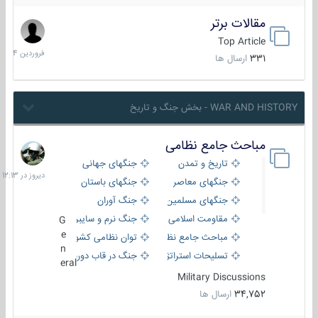
مقالات برتر
29
فروردین
Top Article
1404
331
ارسال ها
WAR AND HISTORY - بخش جنگ و تاریخ
مباحث جامع نظامی
دیروز
در
تاریخ و تمدن
جنگهای جهانی
12:13
جنگهای معاصر
جنگهای باستان
جنگهای مسلمین
جنگ آوران
مقاومت اسلامی
جنگ نرم و سایبری
G
e
مباحث جامع نظامی
توان نظامی کشورها
n
تسلیحات استراتژیک
جنگ در قاب دوربین
eral
Military Discussions
34,752
ارسال ها