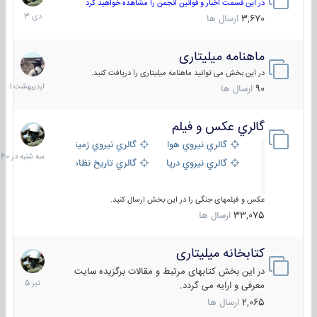
دی
در این قسمت اخبار و قوانین انجمن را مشاهده خواهید کرد
1403
3,670
ارسال ها
ماهنامه میلیتاری
30
اردیبهش
در این بخش می توانید ماهنامه میلیتاری را دریافت کنید.
1401
90
ارسال ها
گالري عكس و فيلم
سه
شنبه
گالري نيروي هوايي
گالري نيروي زميني
در
گالري نيروي دريايي
گالري تاریخ نظامی
15:40
عکس و فیلمهای جنگی را در این بخش ارسال کنید.
33,075
ارسال ها
کتابخانه میلیتاری
16
تیر
در این بخش کتابهای مرتبط و مقالات برگزیده سایت
1405
معرفی و ارایه می گردد.
2,065
ارسال ها