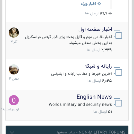
اخبار ویژه
161,705
ارسال ها
اخبار صفحه اول
7
آذر
اخبار نظامی مهم و قابل بحث برای قرار گرفتن در اسکرول
1403
به این بخش منتقل میشوند.
2,339
ارسال ها
رایانه و شبکه
30
بهمن
آخرین خبرها و مطالب رایانه و اینترنتی
1404
6,045
ارسال ها
English News
10
اردیبهش
Worlds military and security news
1398
51
ارسال ها
NON-MILITARY FORUMS - سایر بخشها