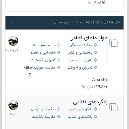
159
ارسال ها
AIR FORCE FORUM - بخش نیروی هوایی
هواپیماهای نظامی
دیروز
در
جنگنده و رهگیر
بی سرنشین ها
10:51
پشتیبانی و ترابری
شناسایی و جاسوسی
هجومی و بمب افکن
کنترل و گشت دریایی
تمرینی و آموزشی
مقایسه هواپیماها
Milit
ary
Aircrafts
29,867
ارسال ها
بالگردهای نظامی
22
تیر
بالگردهای هجومی
بالگردهای ترابری
1405
بالگردهای شناسایی
مقایسه بالگردها