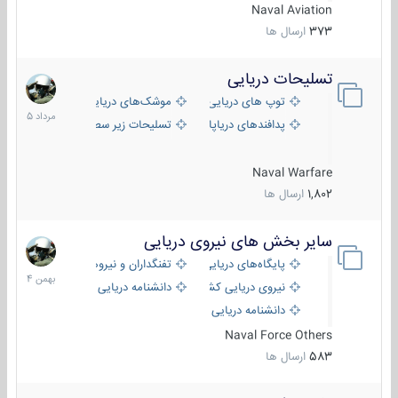
Naval Aviation
373
ارسال ها
تسلیحات دریایی
2
مرداد
توپ های دریایی
موشک‌های دریایی
1405
پدافندهای دریاپایه
تسلیحات زیر سطحی
Naval Warfare
1,802
ارسال ها
سایر بخش های نیروی دریایی
22
بهمن
پایگاه‌های دریایی
تفنگداران و نیروهای ویژه‌ی دریایی
1404
نیروی دریایی کشورهای مختلف
دانشنامه دریایی
دانشنامه دریایی کپی
Naval Force Others
583
ارسال ها