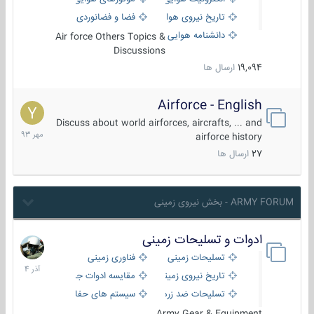
تاریخ نیروی هوایی
فضا و فضانوردی
دانشنامه هوایی
Air force Others Topics &
Discussions
19,094
ارسال ها
Airforce - English
15
مهر
Discuss about world airforces, aircrafts, ... and
1393
airforce history
27
ارسال ها
ARMY FORUM - بخش نیروی زمینی
ادوات و تسلیحات زمینی
21
آذر
تسلیحات زمینی
فناوری زمینی
1404
تاریخ نیروی زمینی
مقایسه ادوات جنگی
تسلیحات ضد زره
سیستم های حفاظت فعال
Army Gear & Equipment