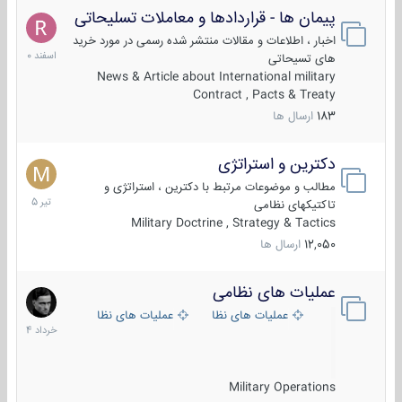
پیمان ها - قراردادها و معاملات تسلیحاتی
7
اسفند
اخبار ، اطلاعات و مقالات منتشر شده رسمی در مورد خرید
1400
های تسیحاتی
News & Article about International military
Contract , Pacts & Treaty
183
ارسال ها
دکترین و استراتژی
27
تیر
مطالب و موضوعات مرتبط با دکترین ، استراتژی و
1405
تاکتیکهای نظامی
Military Doctrine , Strategy & Tactics
12,050
ارسال ها
عملیات های نظامی
5
خرداد
عملیات های نظامی ایران
عملیات های نظامی خارجی
1404
Military Operations