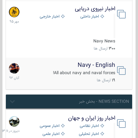
اخبار نیروی دریایی
27
مهر
اخبار داخلی
اخبار خارجی
1395
Navy News
300
ارسال ها
Navy - English
22
آبان
All about navy and naval forces!
1392
19
ارسال ها
NEWS SECTION - بخش خبر
اخبار روز ایران و جهان
دیروز
در
اخبار نظامی
اخبار عمومی
13:11
اخبار تحلیلی
اخبار علمی