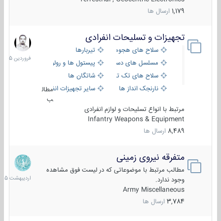
1,179
ارسال ها
تجهیزات و تسلیحات انفرادی
17
فروردین
سلاح های هجومی
تیربارها
1405
مسلسل های دستی
پیستول ها و رولورها
سلاح های تک تیر اندازی
شاتگان ها
نارنجک انداز ها
سایر تجهیزات انفرادی
مطال
ب
مرتبط با انواع تسلیحات و لوازم انفرادی
Infantry Weapons & Equipment
8,489
ارسال ها
متفرقه نیروی زمینی
27
اردیبهش
مطالب مرتبط با موضوعاتی که در لیست فوق مشاهده
1405
وجود ندارد.
Army Miscellaneous
3,784
ارسال ها