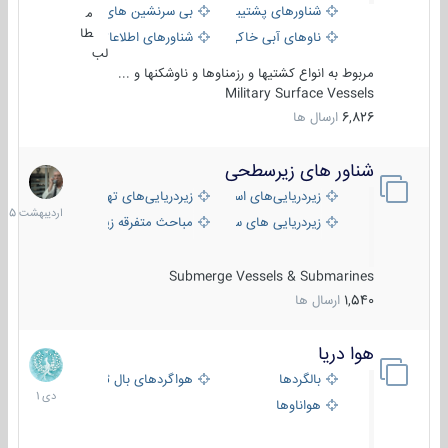
شناورهای پشتیبانی
بی سرنشین های دریایی
م
طا
ناوهای آبی خاکی و نیروبر
شناورهای اطلاعاتی و جاسوسی
لب
مربوط به انواع کشتیها و رزمناوها و ناوشکنها و ...
Military Surface Vessels
6,826
ارسال ها
شناور های زیرسطحی
31
اردیبهش
زیردریایی‌های استراتژیک
زیردریایی‌های تهاجمی
1405
زیردریایی های سبک
مباحث متفرقه زیرسطحی
Submerge Vessels & Submarines
1,540
ارسال ها
هوا دریا
12
دی
بالگردها
هواگردهای بال ثابت
1401
هواناوها