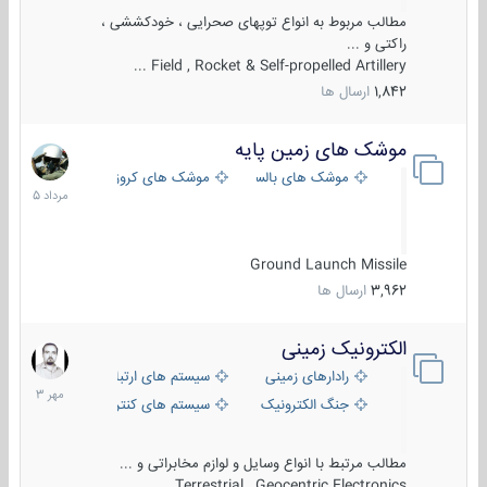
مطالب مربوط به انواع توپهای صحرایی ، خودکششی ،
راکتی و ...
Field , Rocket & Self-propelled Artillery ...
1,842
ارسال ها
موشک های زمین پایه
2
مرداد
موشک های بالستیک
موشک های کروز
1405
Ground Launch Missile
3,962
ارسال ها
الکترونیک زمینی
1
مهر
رادارهای زمینی
سیستم های ارتباطی و جمع آوری اطلاع
1403
جنگ الکترونیک
سیستم های کنترل آتش و تجهیزات الکتر
مطالب مرتبط با انواع وسایل و لوازم مخابراتی و ...
Terrestrial , Geocentric Electronics