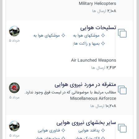
Military Helicopters
2,108
ارسال ها
تسلیحات هوایی
30
خرداد
موشکهای هوا به هوا
موشکهای هوا به سطح
1405
بمبها و راکت های هوایی
Air Launched Weapons
2,413
ارسال ها
متفرقه در مورد نیروی هوایی
7
مرداد
مطالب مرتبط با موضوعاتی که در لیست فوق وجود ندارد.
1405
Miscellaneous Airforcce
10,208
ارسال ها
سایر بخشهای نیروی هوایی
2
مرداد
پدافند هوایی
فناوری هوایی
1405
الکترونیک هوایی
موتورهای هوایی