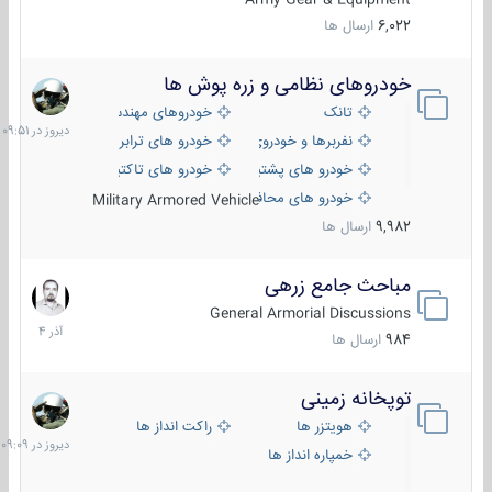
6,022
ارسال ها
خودروهای نظامی و زره پوش ها
دیروز
در
تانک
خودروهای مهندسی
09:51
نفربرها و خودروی های رزمی پیاده نظام
خودرو های ترابری نظامی
خودرو های پشتیبانی آتش ، شناسایی و ضد تانک
خودرو های تاکتیکی نظامی
خودرو های محافظت شده
Military Armored Vehicle
9,982
ارسال ها
مباحث جامع زرهی
7
آذر
General Armorial Discussions
1404
984
ارسال ها
توپخانه زمینی
دیروز
در
هویتزر ها
راکت انداز ها
09:09
خمپاره انداز ها