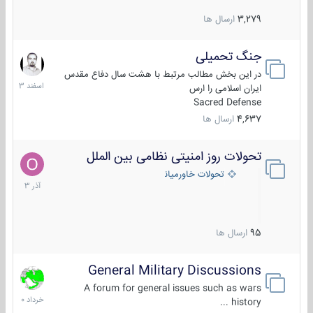
3,279
ارسال ها
جنگ تحمیلی
20
اسفند
در این بخش مطالب مرتبط با هشت سال دفاع مقدس
1403
ایران اسلامی را ارس
Sacred Defense
4,637
ارسال ها
تحولات روز امنیتی نظامی بین الملل
21
آذر
تحولات خاورمیانه
1403
95
ارسال ها
General Military Discussions
10
خرداد
A forum for general issues such as wars
1400
history ...