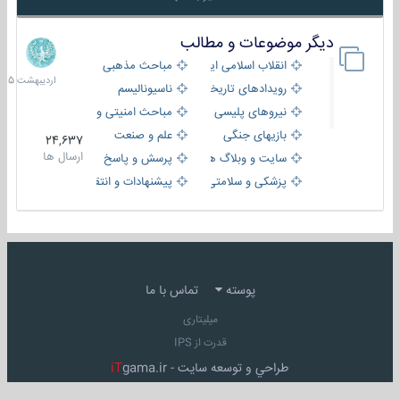
دیگر موضوعات و مطالب
8
اردیبهش
انقلاب اسلامی ایران
مباحث مذهبی
1405
رویدادهای تاریخی و مذهبی
ناسیونالیسم
نیروهای پلیسی
مباحث امنیتی و اطلاعاتی
بازیهای جنگی
علم و صنعت
24,637
ارسال ها
سایت و وبلاگ ها
پرسش و پاسخ
پزشکی و سلامتی
پیشنهادات و انتقادات
پوسته
تماس با ما
میلیتاری
قدرت از IPS
طراحي و توسعه سايت -
gama.ir
iT