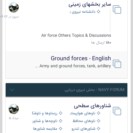
سایر بخشهای زمینی
دیروز
در
دانشنامه نیروی زمینی
09:22
Air force Others Topics & Discussions
180
ارسال ها
Ground forces - English
Army and ground forces, tank, artillery ...
NAVY FORUM - بخش نیروی دریایی
شناورهای سطحی
2
مرداد
ناوهای هواپیمابر و بالگرد بر
رزمناوها و ناوشکن‌ها
1405
ناوهای محافظ
ناوچه‌ها و شناورهای گشتی
شناورهای تندرو
مقایسه شناورها