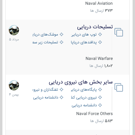
Naval Aviation
373
ارسال ها
تسلیحات دریایی
2
مرداد
توپ های دریایی
موشک‌های دریایی
1405
پدافندهای دریاپایه
تسلیحات زیر سطحی
Naval Warfare
1,802
ارسال ها
سایر بخش های نیروی دریایی
22
بهمن
پایگاه‌های دریایی
تفنگداران و نیروهای ویژه‌ی دریایی
1404
نیروی دریایی کشورهای مختلف
دانشنامه دریایی
دانشنامه دریایی کپی
Naval Force Others
583
ارسال ها