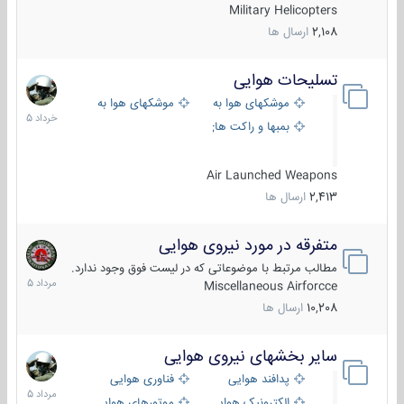
Military Helicopters
2,108
ارسال ها
تسلیحات هوایی
30
خرداد
موشکهای هوا به هوا
موشکهای هوا به سطح
1405
بمبها و راکت های هوایی
Air Launched Weapons
2,413
ارسال ها
متفرقه در مورد نیروی هوایی
7
مرداد
مطالب مرتبط با موضوعاتی که در لیست فوق وجود ندارد.
1405
Miscellaneous Airforcce
10,208
ارسال ها
سایر بخشهای نیروی هوایی
2
مرداد
پدافند هوایی
فناوری هوایی
1405
الکترونیک هوایی
موتورهای هوایی