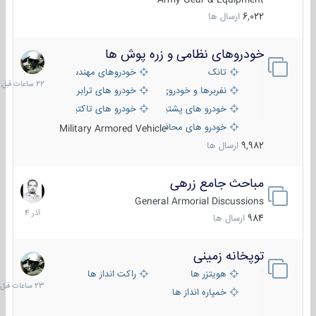
6,022
ارسال ها
خودروهای نظامی و زره پوش ها
22
ساعات
تانک
خودروهای مهندسی
قبل
نفربرها و خودروی های رزمی پیاده نظام
خودرو های ترابری نظامی
خودرو های پشتیبانی آتش ، شناسایی و ضد تانک
خودرو های تاکتیکی نظامی
خودرو های محافظت شده
Military Armored Vehicle
9,982
ارسال ها
مباحث جامع زرهی
7
آذر
General Armorial Discussions
1404
984
ارسال ها
توپخانه زمینی
23
ساعات
هویتزر ها
راکت انداز ها
قبل
خمپاره انداز ها