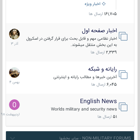
اخبار ویژه
161,705
ارسال ها
اخبار صفحه اول
7
آذر
اخبار نظامی مهم و قابل بحث برای قرار گرفتن در اسکرول
1403
به این بخش منتقل میشوند.
2,339
ارسال ها
رایانه و شبکه
30
بهمن
آخرین خبرها و مطالب رایانه و اینترنتی
1404
6,045
ارسال ها
English News
10
اردیبهش
Worlds military and security news
1398
51
ارسال ها
NON-MILITARY FORUMS - سایر بخشها