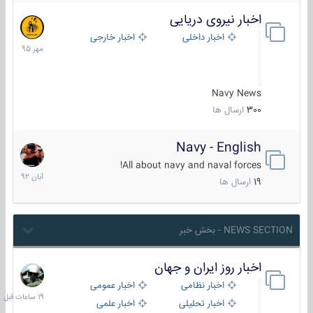
اخبار نیروی دریایی
27
مهر
اخبار داخلی
اخبار خارجی
1395
Navy News
300
ارسال ها
Navy - English
22
آبان
All about navy and naval forces!
1392
19
ارسال ها
NEWS SECTION - بخش خبر
اخبار روز ایران و جهان
19
ساعات
اخبار نظامی
اخبار عمومی
قبل
اخبار تحلیلی
اخبار علمی