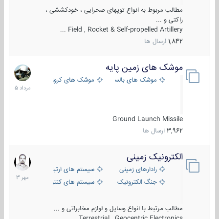
مطالب مربوط به انواع توپهای صحرایی ، خودکششی ،
راکتی و ...
Field , Rocket & Self-propelled Artillery ...
1,842
ارسال ها
موشک های زمین پایه
2
مرداد
موشک های بالستیک
موشک های کروز
1405
Ground Launch Missile
3,962
ارسال ها
الکترونیک زمینی
1
مهر
رادارهای زمینی
سیستم های ارتباطی و جمع آوری اطلاع
1403
جنگ الکترونیک
سیستم های کنترل آتش و تجهیزات الکتر
مطالب مرتبط با انواع وسایل و لوازم مخابراتی و ...
Terrestrial , Geocentric Electronics