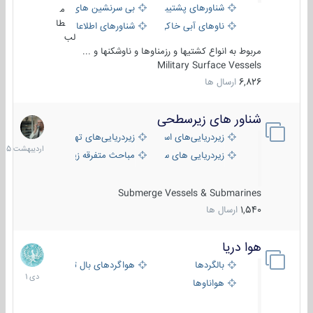
شناورهای پشتیبانی
بی سرنشین های دریایی
م
طا
ناوهای آبی خاکی و نیروبر
شناورهای اطلاعاتی و جاسوسی
لب
مربوط به انواع کشتیها و رزمناوها و ناوشکنها و ...
Military Surface Vessels
6,826
ارسال ها
شناور های زیرسطحی
31
اردیبهش
زیردریایی‌های استراتژیک
زیردریایی‌های تهاجمی
1405
زیردریایی های سبک
مباحث متفرقه زیرسطحی
Submerge Vessels & Submarines
1,540
ارسال ها
هوا دریا
12
دی
بالگردها
هواگردهای بال ثابت
1401
هواناوها