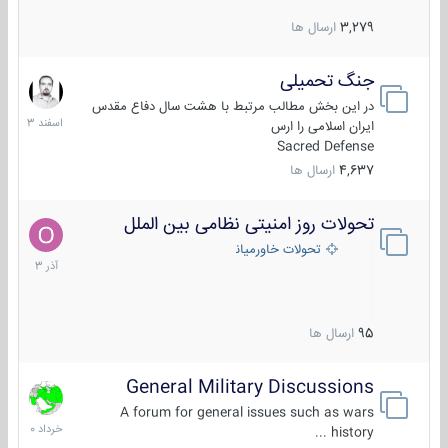
3,279
ارسال ها
جنگ تحمیلی
20
اسفند
در این بخش مطالب مرتبط با هشت سال دفاع مقدس
1403
ایران اسلامی را ارس
Sacred Defense
4,637
ارسال ها
تحولات روز امنیتی نظامی بین الملل
21
آذر
تحولات خاورمیانه
1403
95
ارسال ها
General Military Discussions
10
خرداد
A forum for general issues such as wars
1400
history ...