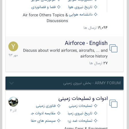
تاریخ نیروی هوایی
فضا و فضانوردی
دانشنامه هوایی
Air force Others Topics &
Discussions
19,094
ارسال ها
Airforce - English
15
مهر
Discuss about world airforces, aircrafts, ... and
1393
airforce history
27
ارسال ها
ARMY FORUM - بخش نیروی زمینی
ادوات و تسلیحات زمینی
21
آذر
تسلیحات زمینی
فناوری زمینی
1404
تاریخ نیروی زمینی
مقایسه ادوات جنگی
تسلیحات ضد زره
سیستم های حفاظت فعال
Army Gear & Equipment