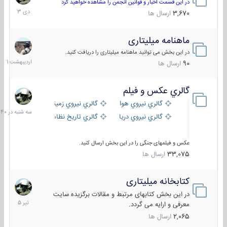
دی
در این قسمت اخبار و قوانین انجمن را مشاهده خواهید کرد
1403
3,670
ارسال ها
ماهنامه میلیتاری
30
اردیبهش
در این بخش می توانید ماهنامه میلیتاری را دریافت کنید.
1401
90
ارسال ها
گالري عكس و فيلم
سه
شنبه
گالري نيروي هوايي
گالري نيروي زميني
در
گالري نيروي دريايي
گالري تاریخ نظامی
15:40
عکس و فیلمهای جنگی را در این بخش ارسال کنید.
33,075
ارسال ها
کتابخانه میلیتاری
16
تیر
در این بخش کتابهای مرتبط و مقالات برگزیده سایت
1405
معرفی و ارایه می گردد.
2,065
ارسال ها