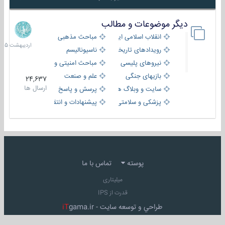
دیگر موضوعات و مطالب
8
اردیبهش
انقلاب اسلامی ایران
مباحث مذهبی
1405
رویدادهای تاریخی و مذهبی
ناسیونالیسم
نیروهای پلیسی
مباحث امنیتی و اطلاعاتی
بازیهای جنگی
علم و صنعت
24,637
ارسال ها
سایت و وبلاگ ها
پرسش و پاسخ
پزشکی و سلامتی
پیشنهادات و انتقادات
پوسته
تماس با ما
میلیتاری
قدرت از IPS
طراحي و توسعه سايت -
gama.ir
iT