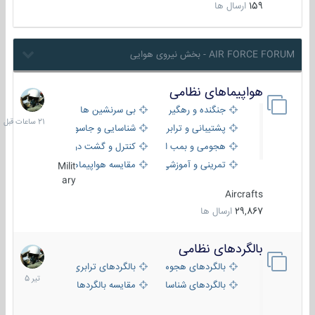
159
ارسال ها
AIR FORCE FORUM - بخش نیروی هوایی
هواپیماهای نظامی
21
ساعات
جنگنده و رهگیر
بی سرنشین ها
قبل
پشتیبانی و ترابری
شناسایی و جاسوسی
هجومی و بمب افکن
کنترل و گشت دریایی
تمرینی و آموزشی
مقایسه هواپیماها
Milit
ary
Aircrafts
29,867
ارسال ها
بالگردهای نظامی
22
تیر
بالگردهای هجومی
بالگردهای ترابری
1405
بالگردهای شناسایی
مقایسه بالگردها