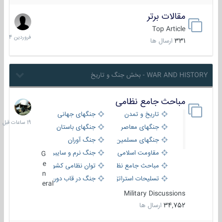
مقالات برتر
29
فروردین
Top Article
1404
331
ارسال ها
WAR AND HISTORY - بخش جنگ و تاریخ
مباحث جامع نظامی
19
ساعات
تاریخ و تمدن
جنگهای جهانی
قبل
جنگهای معاصر
جنگهای باستان
جنگهای مسلمین
جنگ آوران
مقاومت اسلامی
جنگ نرم و سایبری
G
e
مباحث جامع نظامی
توان نظامی کشورها
n
تسلیحات استراتژیک
جنگ در قاب دوربین
eral
Military Discussions
34,752
ارسال ها