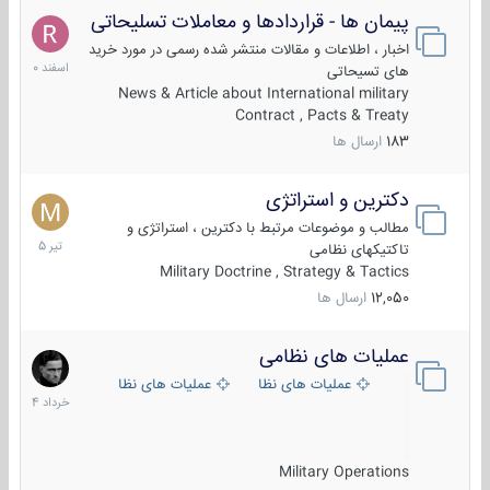
پیمان ها - قراردادها و معاملات تسلیحاتی
7
اسفند
اخبار ، اطلاعات و مقالات منتشر شده رسمی در مورد خرید
1400
های تسیحاتی
News & Article about International military
Contract , Pacts & Treaty
183
ارسال ها
دکترین و استراتژی
27
تیر
مطالب و موضوعات مرتبط با دکترین ، استراتژی و
1405
تاکتیکهای نظامی
Military Doctrine , Strategy & Tactics
12,050
ارسال ها
عملیات های نظامی
5
خرداد
عملیات های نظامی ایران
عملیات های نظامی خارجی
1404
Military Operations