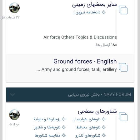
سایر بخشهای زمینی
22
ساعات
دانشنامه نیروی زمینی
قبل
Air force Others Topics & Discussions
180
ارسال ها
Ground forces - English
Army and ground forces, tank, artillery ...
NAVY FORUM - بخش نیروی دریایی
شناورهای سطحی
2
مرداد
ناوهای هواپیمابر و بالگرد بر
رزمناوها و ناوشکن‌ها
1405
ناوهای محافظ
ناوچه‌ها و شناورهای گشتی
شناورهای تندرو
مقایسه شناورها