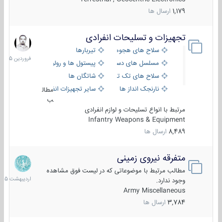
1,179
ارسال ها
تجهیزات و تسلیحات انفرادی
17
فروردین
سلاح های هجومی
تیربارها
1405
مسلسل های دستی
پیستول ها و رولورها
سلاح های تک تیر اندازی
شاتگان ها
نارنجک انداز ها
سایر تجهیزات انفرادی
مطال
ب
مرتبط با انواع تسلیحات و لوازم انفرادی
Infantry Weapons & Equipment
8,489
ارسال ها
متفرقه نیروی زمینی
27
اردیبهش
مطالب مرتبط با موضوعاتی که در لیست فوق مشاهده
1405
وجود ندارد.
Army Miscellaneous
3,784
ارسال ها