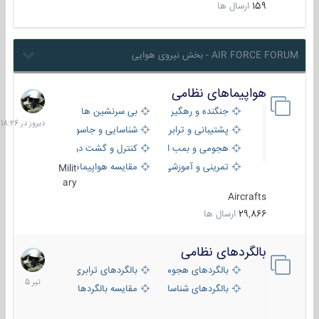
159
ارسال ها
AIR FORCE FORUM - بخش نیروی هوایی
هواپیماهای نظامی
دیروز
در
جنگنده و رهگیر
بی سرنشین ها
18:26
پشتیبانی و ترابری
شناسایی و جاسوسی
هجومی و بمب افکن
کنترل و گشت دریایی
تمرینی و آموزشی
مقایسه هواپیماها
Milit
ary
Aircrafts
29,866
ارسال ها
بالگردهای نظامی
22
تیر
بالگردهای هجومی
بالگردهای ترابری
1405
بالگردهای شناسایی
مقایسه بالگردها