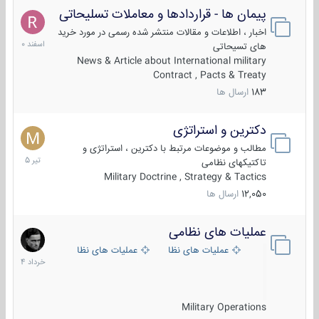
پیمان ها - قراردادها و معاملات تسلیحاتی
7
اسفند
اخبار ، اطلاعات و مقالات منتشر شده رسمی در مورد خرید
1400
های تسیحاتی
News & Article about International military
Contract , Pacts & Treaty
183
ارسال ها
دکترین و استراتژی
27
تیر
مطالب و موضوعات مرتبط با دکترین ، استراتژی و
1405
تاکتیکهای نظامی
Military Doctrine , Strategy & Tactics
12,050
ارسال ها
عملیات های نظامی
5
خرداد
عملیات های نظامی ایران
عملیات های نظامی خارجی
1404
Military Operations