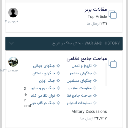
مقالات برتر
29
فرورد
Top Article
1404
331
ارسال ها
WAR AND HISTORY - بخش جنگ و تاریخ
مباحث جامع نظامی
جمعه
در
تاریخ و تمدن
جنگهای جهانی
10:32
جنگهای معاصر
جنگهای باستان
جنگهای مسلمین
جنگ آوران
مقاومت اسلامی
جنگ نرم و سایبری
G
e
مباحث جامع نظامی
توان نظامی کشورها
n
تسلیحات استراتژیک
جنگ در قاب دوربین
eral
Military Discussions
34,747
ارسال ها