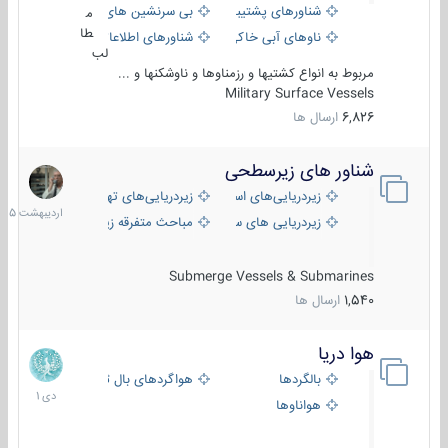
شناورهای پشتیبانی
بی سرنشین های دریایی
م
طا
ناوهای آبی خاکی و نیروبر
شناورهای اطلاعاتی و جاسوسی
لب
مربوط به انواع کشتیها و رزمناوها و ناوشکنها و ...
Military Surface Vessels
6,826
ارسال ها
شناور های زیرسطحی
31
اردیب
زیردریایی‌های استراتژیک
زیردریایی‌های تهاجمی
1405
زیردریایی های سبک
مباحث متفرقه زیرسطحی
Submerge Vessels & Submarines
1,540
ارسال ها
هوا دریا
12
دی
بالگردها
هواگردهای بال ثابت
1401
هواناوها