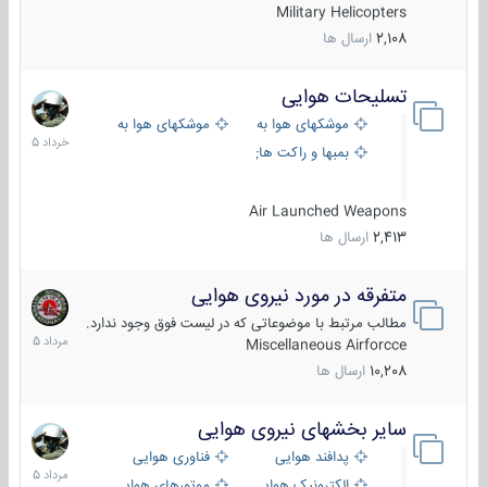
Military Helicopters
2,108
ارسال ها
تسلیحات هوایی
30
خرداد
موشکهای هوا به هوا
موشکهای هوا به سطح
1405
بمبها و راکت های هوایی
Air Launched Weapons
2,413
ارسال ها
متفرقه در مورد نیروی هوایی
7
مرداد
مطالب مرتبط با موضوعاتی که در لیست فوق وجود ندارد.
1405
Miscellaneous Airforcce
10,208
ارسال ها
سایر بخشهای نیروی هوایی
2
مرداد
پدافند هوایی
فناوری هوایی
1405
الکترونیک هوایی
موتورهای هوایی