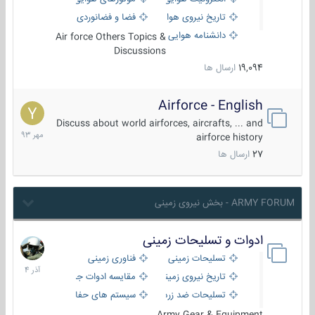
تاریخ نیروی هوایی
فضا و فضانوردی
دانشنامه هوایی
Air force Others Topics &
Discussions
19,094
ارسال ها
Airforce - English
15
مهر
Discuss about world airforces, aircrafts, ... and
1393
airforce history
27
ارسال ها
ARMY FORUM - بخش نیروی زمینی
ادوات و تسلیحات زمینی
21
آذر
تسلیحات زمینی
فناوری زمینی
1404
تاریخ نیروی زمینی
مقایسه ادوات جنگی
تسلیحات ضد زره
سیستم های حفاظت فعال
Army Gear & Equipment