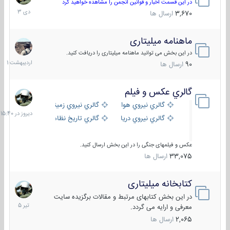
دی
در این قسمت اخبار و قوانین انجمن را مشاهده خواهید کرد
1403
3,670
ارسال ها
ماهنامه میلیتاری
30
اردیب
در این بخش می توانید ماهنامه میلیتاری را دریافت کنید.
1401
90
ارسال ها
گالري عكس و فيلم
دیروز
در
گالري نيروي هوايي
گالري نيروي زميني
15:40
گالري نيروي دريايي
گالري تاریخ نظامی
عکس و فیلمهای جنگی را در این بخش ارسال کنید.
33,075
ارسال ها
کتابخانه میلیتاری
16
تیر
در این بخش کتابهای مرتبط و مقالات برگزیده سایت
1405
معرفی و ارایه می گردد.
2,065
ارسال ها