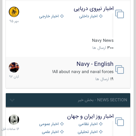
اخبار نیروی دریایی
27
مهر
اخبار داخلی
اخبار خارجی
1395
Navy News
300
ارسال ها
Navy - English
22
آبان
All about navy and naval forces!
1392
19
ارسال ها
NEWS SECTION - بخش خبر
اخبار روز ایران و جهان
16
ساعات
اخبار نظامی
اخبار عمومی
قبل
اخبار تحلیلی
اخبار علمی