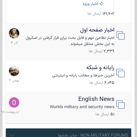
اخبار ویژه
161,702
ارسال ها
اخبار صفحه اول
7
آذر
اخبار نظامی مهم و قابل بحث برای قرار گرفتن در اسکرول
1403
به این بخش منتقل میشوند.
2,339
ارسال ها
رایانه و شبکه
30
بهمن
آخرین خبرها و مطالب رایانه و اینترنتی
1404
6,045
ارسال ها
English News
10
اردیب
Worlds military and security news
1398
51
ارسال ها
NON-MILITARY FORUMS - سایر بخشها