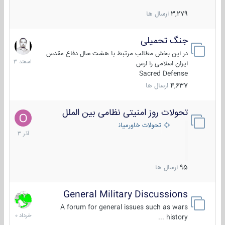
3,279
ارسال ها
جنگ تحمیلی
20
اسفند
در این بخش مطالب مرتبط با هشت سال دفاع مقدس
1403
ایران اسلامی را ارس
Sacred Defense
4,637
ارسال ها
تحولات روز امنیتی نظامی بین الملل
21
آذر
تحولات خاورمیانه
1403
95
ارسال ها
General Military Discussions
10
خرداد
A forum for general issues such as wars
1400
history ...