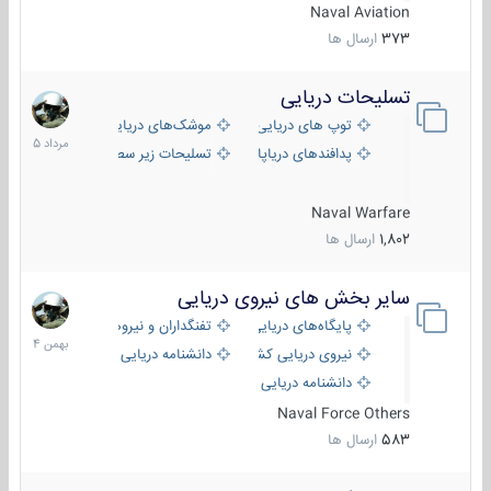
Naval Aviation
373
ارسال ها
تسلیحات دریایی
2
مرداد
توپ های دریایی
موشک‌های دریایی
1405
پدافندهای دریاپایه
تسلیحات زیر سطحی
Naval Warfare
1,802
ارسال ها
سایر بخش های نیروی دریایی
22
بهمن
پایگاه‌های دریایی
تفنگداران و نیروهای ویژه‌ی دریایی
1404
نیروی دریایی کشورهای مختلف
دانشنامه دریایی
دانشنامه دریایی کپی
Naval Force Others
583
ارسال ها