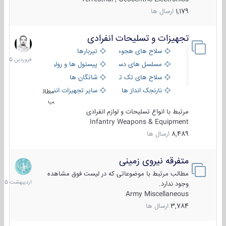
1,179
ارسال ها
تجهیزات و تسلیحات انفرادی
17
فرورد
سلاح های هجومی
تیربارها
1405
مسلسل های دستی
پیستول ها و رولورها
سلاح های تک تیر اندازی
شاتگان ها
نارنجک انداز ها
سایر تجهیزات انفرادی
مطال
ب
مرتبط با انواع تسلیحات و لوازم انفرادی
Infantry Weapons & Equipment
8,489
ارسال ها
متفرقه نیروی زمینی
27
اردیب
مطالب مرتبط با موضوعاتی که در لیست فوق مشاهده
1405
وجود ندارد.
Army Miscellaneous
3,784
ارسال ها