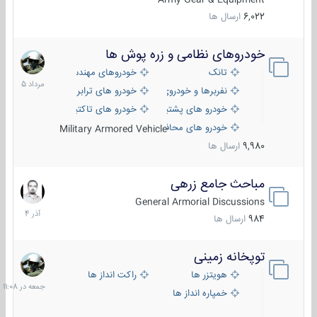
6,022
ارسال ها
خودروهای نظامی و زره پوش ها
2
مرداد
تانک
خودروهای مهندسی
1405
نفربرها و خودروی های رزمی پیاده نظام
خودرو های ترابری نظامی
خودرو های پشتیبانی آتش ، شناسایی و ضد تانک
خودرو های تاکتیکی نظامی
خودرو های محافظت شده
Military Armored Vehicle
9,980
ارسال ها
مباحث جامع زرهی
7
آذر
General Armorial Discussions
1404
984
ارسال ها
توپخانه زمینی
جمعه
در
هویتزر ها
راکت انداز ها
11:08
خمپاره انداز ها