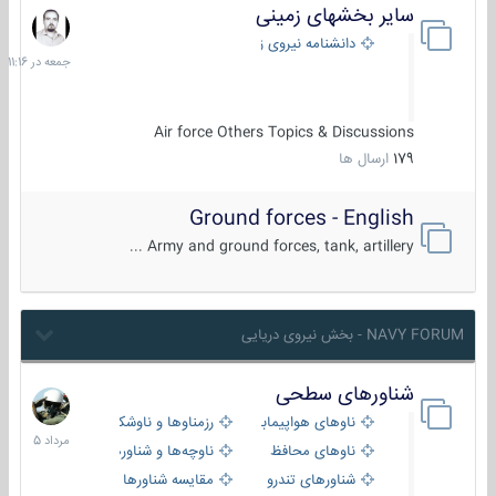
سایر بخشهای زمینی
جمعه
در
دانشنامه نیروی زمینی
11:16
Air force Others Topics & Discussions
179
ارسال ها
Ground forces - English
Army and ground forces, tank, artillery ...
NAVY FORUM - بخش نیروی دریایی
شناورهای سطحی
2
مرداد
ناوهای هواپیمابر و بالگرد بر
رزمناوها و ناوشکن‌ها
1405
ناوهای محافظ
ناوچه‌ها و شناورهای گشتی
شناورهای تندرو
مقایسه شناورها