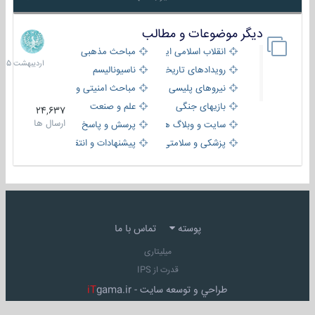
دیگر موضوعات و مطالب
8
اردیبهش
انقلاب اسلامی ایران
مباحث مذهبی
1405
رویدادهای تاریخی و مذهبی
ناسیونالیسم
نیروهای پلیسی
مباحث امنیتی و اطلاعاتی
بازیهای جنگی
علم و صنعت
24,637
ارسال ها
سایت و وبلاگ ها
پرسش و پاسخ
پزشکی و سلامتی
پیشنهادات و انتقادات
پوسته
تماس با ما
میلیتاری
قدرت از IPS
طراحي و توسعه سايت -
gama.ir
iT