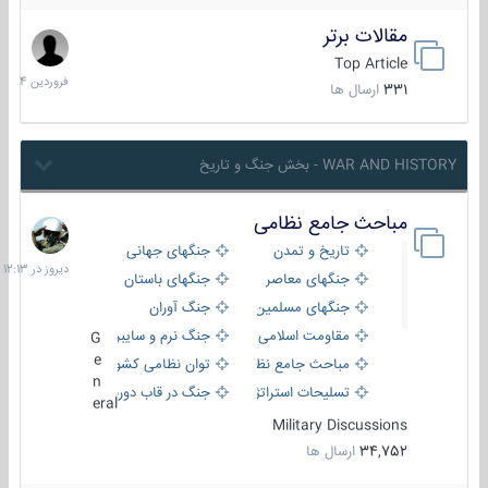
مقالات برتر
29
فروردین
Top Article
1404
331
ارسال ها
WAR AND HISTORY - بخش جنگ و تاریخ
مباحث جامع نظامی
دیروز
در
تاریخ و تمدن
جنگهای جهانی
12:13
جنگهای معاصر
جنگهای باستان
جنگهای مسلمین
جنگ آوران
مقاومت اسلامی
جنگ نرم و سایبری
G
e
مباحث جامع نظامی
توان نظامی کشورها
n
تسلیحات استراتژیک
جنگ در قاب دوربین
eral
Military Discussions
34,752
ارسال ها