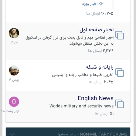
اخبار ویژه
161,705
ارسال ها
اخبار صفحه اول
7
آذر
اخبار نظامی مهم و قابل بحث برای قرار گرفتن در اسکرول
1403
به این بخش منتقل میشوند.
2,339
ارسال ها
رایانه و شبکه
30
بهمن
آخرین خبرها و مطالب رایانه و اینترنتی
1404
6,045
ارسال ها
English News
10
اردیبهش
Worlds military and security news
1398
51
ارسال ها
NON-MILITARY FORUMS - سایر بخشها