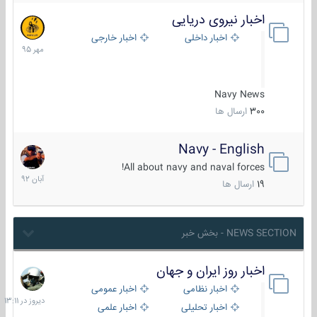
اخبار نیروی دریایی
27
مهر
اخبار داخلی
اخبار خارجی
1395
Navy News
300
ارسال ها
Navy - English
22
آبان
All about navy and naval forces!
1392
19
ارسال ها
NEWS SECTION - بخش خبر
اخبار روز ایران و جهان
دیروز
در
اخبار نظامی
اخبار عمومی
13:11
اخبار تحلیلی
اخبار علمی