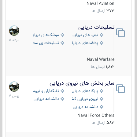
Naval Aviation
373
ارسال ها
تسلیحات دریایی
2
مرداد
توپ های دریایی
موشک‌های دریایی
1405
پدافندهای دریاپایه
تسلیحات زیر سطحی
Naval Warfare
1,802
ارسال ها
سایر بخش های نیروی دریایی
22
بهمن
پایگاه‌های دریایی
تفنگداران و نیروهای ویژه‌ی دریایی
1404
نیروی دریایی کشورهای مختلف
دانشنامه دریایی
دانشنامه دریایی کپی
Naval Force Others
583
ارسال ها