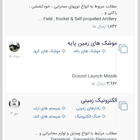
مطالب مربوط به انواع توپهای صحرایی ، خودکششی ،
راکتی و ...
Field , Rocket & Self-propelled Artillery ...
1,842
ارسال ها
موشک های زمین پایه
2
مرداد
موشک های بالستیک
موشک های کروز
1405
Ground Launch Missile
3,962
ارسال ها
الکترونیک زمینی
1
مهر
رادارهای زمینی
سیستم های ارتباطی و جمع آوری اطلاع
1403
جنگ الکترونیک
سیستم های کنترل آتش و تجهیزات الکتر
مطالب مرتبط با انواع وسایل و لوازم مخابراتی و ...
Terrestrial , Geocentric Electronics