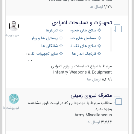
1,179
ارسال ها
تجهیزات و تسلیحات انفرادی
17
فروردین
سلاح های هجومی
تیربارها
1405
مسلسل های دستی
پیستول ها و رولورها
سلاح های تک تیر اندازی
شاتگان ها
نارنجک انداز ها
سایر تجهیزات انفرادی
مطال
ب
مرتبط با انواع تسلیحات و لوازم انفرادی
Infantry Weapons & Equipment
8,489
ارسال ها
متفرقه نیروی زمینی
27
اردیبهش
مطالب مرتبط با موضوعاتی که در لیست فوق مشاهده
1405
وجود ندارد.
Army Miscellaneous
3,784
ارسال ها