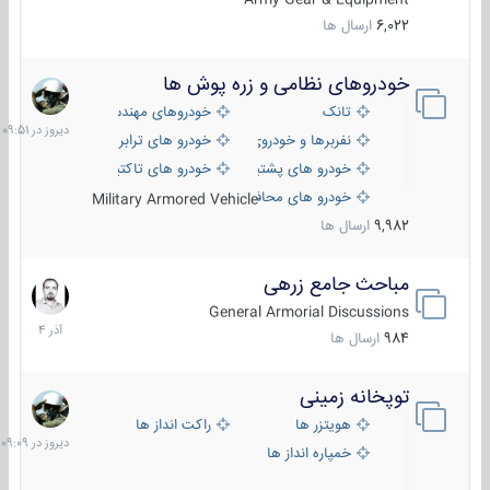
6,022
ارسال ها
خودروهای نظامی و زره پوش ها
دیروز
در
تانک
خودروهای مهندسی
09:51
نفربرها و خودروی های رزمی پیاده نظام
خودرو های ترابری نظامی
خودرو های پشتیبانی آتش ، شناسایی و ضد تانک
خودرو های تاکتیکی نظامی
خودرو های محافظت شده
Military Armored Vehicle
9,982
ارسال ها
مباحث جامع زرهی
7
آذر
General Armorial Discussions
1404
984
ارسال ها
توپخانه زمینی
دیروز
در
هویتزر ها
راکت انداز ها
09:09
خمپاره انداز ها