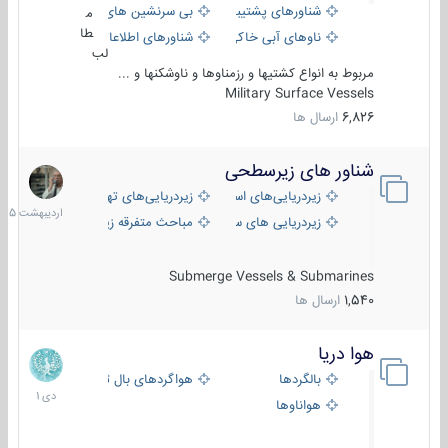
شناورهای پشتیبانی
بی سرنشین های دریایی
م
طا
ناوهای آبی خاکی و نیروبر
شناورهای اطلاعاتی و جاسوسی
لب
مربوط به انواع کشتیها و رزمناوها و ناوشکنها و ...
Military Surface Vessels
6,826
ارسال ها
شناور های زیرسطحی
31
اردیبهش
زیردریایی‌های استراتژیک
زیردریایی‌های تهاجمی
1405
زیردریایی های سبک
مباحث متفرقه زیرسطحی
Submerge Vessels & Submarines
1,540
ارسال ها
هوا دریا
12
دی
بالگردها
هواگردهای بال ثابت
1401
هواناوها