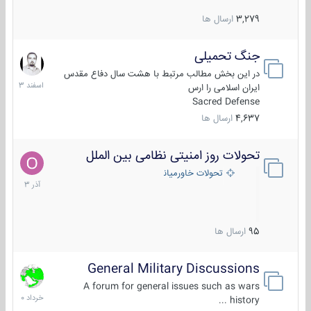
3,279
ارسال ها
جنگ تحمیلی
20
اسفند
در این بخش مطالب مرتبط با هشت سال دفاع مقدس
1403
ایران اسلامی را ارس
Sacred Defense
4,637
ارسال ها
تحولات روز امنیتی نظامی بین الملل
21
آذر
تحولات خاورمیانه
1403
95
ارسال ها
General Military Discussions
10
خرداد
A forum for general issues such as wars
1400
history ...