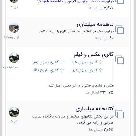
دی
در این قسمت اخبار و قوانین انجمن را مشاهده خواهید کرد
1403
3,670
ارسال ها
ماهنامه میلیتاری
30
اردیبهش
در این بخش می توانید ماهنامه میلیتاری را دریافت کنید.
1401
90
ارسال ها
گالري عكس و فيلم
سه
شنبه
گالري نيروي هوايي
گالري نيروي زميني
در
گالري نيروي دريايي
گالري تاریخ نظامی
15:40
عکس و فیلمهای جنگی را در این بخش ارسال کنید.
33,075
ارسال ها
کتابخانه میلیتاری
16
تیر
در این بخش کتابهای مرتبط و مقالات برگزیده سایت
1405
معرفی و ارایه می گردد.
2,065
ارسال ها