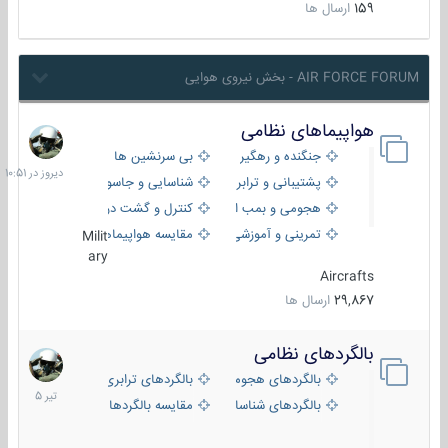
159
ارسال ها
AIR FORCE FORUM - بخش نیروی هوایی
هواپیماهای نظامی
دیروز
در
جنگنده و رهگیر
بی سرنشین ها
10:51
پشتیبانی و ترابری
شناسایی و جاسوسی
هجومی و بمب افکن
کنترل و گشت دریایی
تمرینی و آموزشی
مقایسه هواپیماها
Milit
ary
Aircrafts
29,867
ارسال ها
بالگردهای نظامی
22
تیر
بالگردهای هجومی
بالگردهای ترابری
1405
بالگردهای شناسایی
مقایسه بالگردها