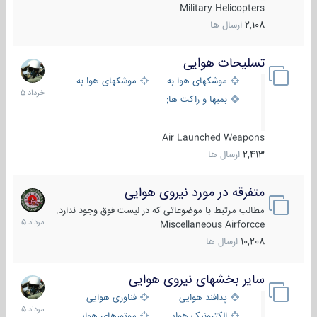
Military Helicopters
2,108
ارسال ها
تسلیحات هوایی
30
خرداد
موشکهای هوا به هوا
موشکهای هوا به سطح
1405
بمبها و راکت های هوایی
Air Launched Weapons
2,413
ارسال ها
متفرقه در مورد نیروی هوایی
7
مرداد
مطالب مرتبط با موضوعاتی که در لیست فوق وجود ندارد.
1405
Miscellaneous Airforcce
10,208
ارسال ها
سایر بخشهای نیروی هوایی
2
مرداد
پدافند هوایی
فناوری هوایی
1405
الکترونیک هوایی
موتورهای هوایی