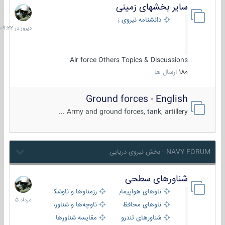
سایر بخشهای زمینی
دیروز
در
دانشنامه نیروی زمینی
09:22
Air force Others Topics & Discussions
180
ارسال ها
Ground forces - English
Army and ground forces, tank, artillery ...
NAVY FORUM - بخش نیروی دریایی
شناورهای سطحی
2
مرداد
ناوهای هواپیمابر و بالگرد بر
رزمناوها و ناوشکن‌ها
1405
ناوهای محافظ
ناوچه‌ها و شناورهای گشتی
شناورهای تندرو
مقایسه شناورها