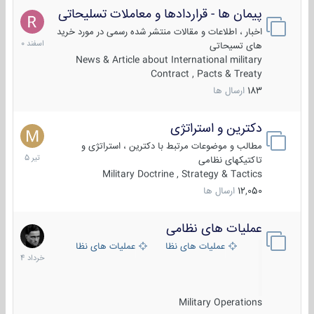
پیمان ها - قراردادها و معاملات تسلیحاتی
7
اسفند
اخبار ، اطلاعات و مقالات منتشر شده رسمی در مورد خرید
1400
های تسیحاتی
News & Article about International military
Contract , Pacts & Treaty
183
ارسال ها
دکترین و استراتژی
27
تیر
مطالب و موضوعات مرتبط با دکترین ، استراتژی و
1405
تاکتیکهای نظامی
Military Doctrine , Strategy & Tactics
12,050
ارسال ها
عملیات های نظامی
5
خرداد
عملیات های نظامی ایران
عملیات های نظامی خارجی
1404
Military Operations