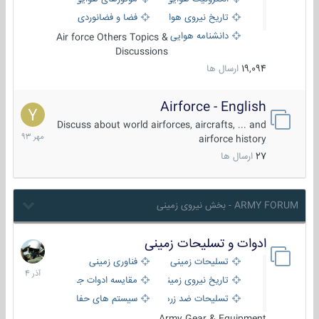
تاریخ نیروی هوایی
فضا و فضانوردی
دانشنامه هوایی
Air force Others Topics &
Discussions
19,094
ارسال ها
Airforce - English
15
مهر
Discuss about world airforces, aircrafts, ... and
1393
airforce history
27
ارسال ها
ARMY FORUM - بخش نیروی زمینی
ادوات و تسلیحات زمینی
21
آذر
تسلیحات زمینی
فناوری زمینی
1404
تاریخ نیروی زمینی
مقایسه ادوات جنگی
تسلیحات ضد زره
سیستم های حفاظت فعال
Army Gear & Equipment