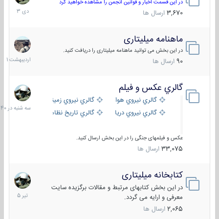
دی
در این قسمت اخبار و قوانین انجمن را مشاهده خواهید کرد
1403
3,670
ارسال ها
ماهنامه میلیتاری
30
اردیبهش
در این بخش می توانید ماهنامه میلیتاری را دریافت کنید.
1401
90
ارسال ها
گالري عكس و فيلم
سه
شنبه
گالري نيروي هوايي
گالري نيروي زميني
در
گالري نيروي دريايي
گالري تاریخ نظامی
15:40
عکس و فیلمهای جنگی را در این بخش ارسال کنید.
33,075
ارسال ها
کتابخانه میلیتاری
16
تیر
در این بخش کتابهای مرتبط و مقالات برگزیده سایت
1405
معرفی و ارایه می گردد.
2,065
ارسال ها