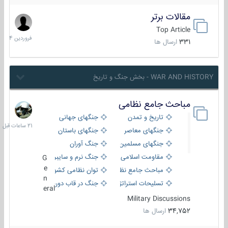
مقالات برتر
29
فروردین
Top Article
1404
331
ارسال ها
WAR AND HISTORY - بخش جنگ و تاریخ
مباحث جامع نظامی
21
ساعات
تاریخ و تمدن
جنگهای جهانی
قبل
جنگهای معاصر
جنگهای باستان
جنگهای مسلمین
جنگ آوران
مقاومت اسلامی
جنگ نرم و سایبری
G
e
مباحث جامع نظامی
توان نظامی کشورها
n
تسلیحات استراتژیک
جنگ در قاب دوربین
eral
Military Discussions
34,752
ارسال ها