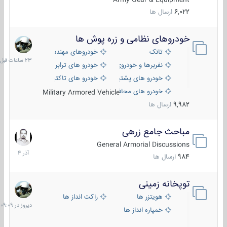
6,022
ارسال ها
خودروهای نظامی و زره پوش ها
23
ساعات
تانک
خودروهای مهندسی
قبل
نفربرها و خودروی های رزمی پیاده نظام
خودرو های ترابری نظامی
خودرو های پشتیبانی آتش ، شناسایی و ضد تانک
خودرو های تاکتیکی نظامی
خودرو های محافظت شده
Military Armored Vehicle
9,982
ارسال ها
مباحث جامع زرهی
7
آذر
General Armorial Discussions
1404
984
ارسال ها
توپخانه زمینی
دیروز
در
هویتزر ها
راکت انداز ها
09:09
خمپاره انداز ها