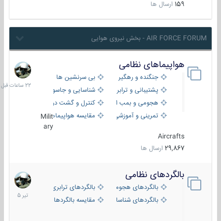
159
ارسال ها
AIR FORCE FORUM - بخش نیروی هوایی
هواپیماهای نظامی
22
ساعات
جنگنده و رهگیر
بی سرنشین ها
قبل
پشتیبانی و ترابری
شناسایی و جاسوسی
هجومی و بمب افکن
کنترل و گشت دریایی
تمرینی و آموزشی
مقایسه هواپیماها
Milit
ary
Aircrafts
29,867
ارسال ها
بالگردهای نظامی
22
تیر
بالگردهای هجومی
بالگردهای ترابری
1405
بالگردهای شناسایی
مقایسه بالگردها