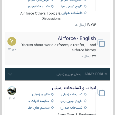
تاریخ نیروی هوایی
فضا و فضانوردی
دانشنامه هوایی
Air force Others Topics &
Discussions
19,094
ارسال ها
Airforce - English
15
مهر
Discuss about world airforces, aircrafts, ... and
1393
airforce history
27
ارسال ها
ARMY FORUM - بخش نیروی زمینی
ادوات و تسلیحات زمینی
21
آذر
تسلیحات زمینی
فناوری زمینی
1404
تاریخ نیروی زمینی
مقایسه ادوات جنگی
تسلیحات ضد زره
سیستم های حفاظت فعال
Army Gear & Equipment