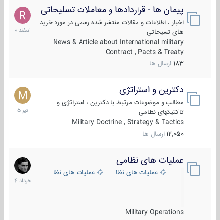
پیمان ها - قراردادها و معاملات تسلیحاتی
7
اسفند
اخبار ، اطلاعات و مقالات منتشر شده رسمی در مورد خرید
1400
های تسیحاتی
News & Article about International military
Contract , Pacts & Treaty
183
ارسال ها
دکترین و استراتژی
27
تیر
مطالب و موضوعات مرتبط با دکترین ، استراتژی و
1405
تاکتیکهای نظامی
Military Doctrine , Strategy & Tactics
12,050
ارسال ها
عملیات های نظامی
5
خرداد
عملیات های نظامی ایران
عملیات های نظامی خارجی
1404
Military Operations