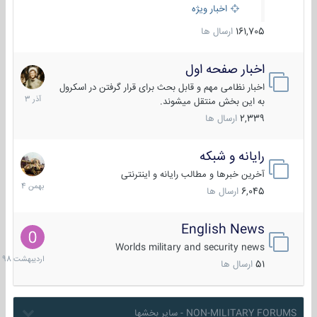
اخبار ویژه
161,705
ارسال ها
اخبار صفحه اول
7
آذر
اخبار نظامی مهم و قابل بحث برای قرار گرفتن در اسکرول
1403
به این بخش منتقل میشوند.
2,339
ارسال ها
رایانه و شبکه
30
بهمن
آخرین خبرها و مطالب رایانه و اینترنتی
1404
6,045
ارسال ها
English News
10
اردیبهش
Worlds military and security news
1398
51
ارسال ها
NON-MILITARY FORUMS - سایر بخشها