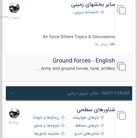
سایر بخشهای زمینی
دیروز
در
دانشنامه نیروی زمینی
09:22
Air force Others Topics & Discussions
180
ارسال ها
Ground forces - English
Army and ground forces, tank, artillery ...
NAVY FORUM - بخش نیروی دریایی
شناورهای سطحی
2
مرداد
ناوهای هواپیمابر و بالگرد بر
رزمناوها و ناوشکن‌ها
1405
ناوهای محافظ
ناوچه‌ها و شناورهای گشتی
شناورهای تندرو
مقایسه شناورها