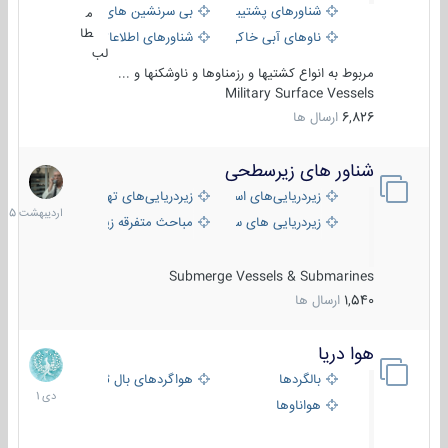
شناورهای پشتیبانی
بی سرنشین های دریایی
م
طا
ناوهای آبی خاکی و نیروبر
شناورهای اطلاعاتی و جاسوسی
لب
مربوط به انواع کشتیها و رزمناوها و ناوشکنها و ...
Military Surface Vessels
6,826
ارسال ها
شناور های زیرسطحی
31
اردیبهش
زیردریایی‌های استراتژیک
زیردریایی‌های تهاجمی
1405
زیردریایی های سبک
مباحث متفرقه زیرسطحی
Submerge Vessels & Submarines
1,540
ارسال ها
هوا دریا
12
دی
بالگردها
هواگردهای بال ثابت
1401
هواناوها