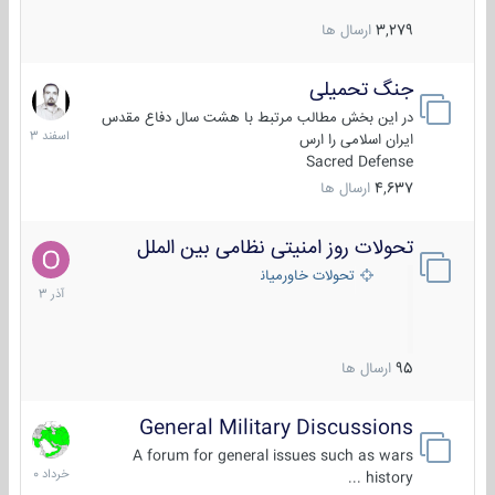
3,279
ارسال ها
جنگ تحمیلی
20
اسفند
در این بخش مطالب مرتبط با هشت سال دفاع مقدس
1403
ایران اسلامی را ارس
Sacred Defense
4,637
ارسال ها
تحولات روز امنیتی نظامی بین الملل
21
آذر
تحولات خاورمیانه
1403
95
ارسال ها
General Military Discussions
10
خرداد
A forum for general issues such as wars
1400
history ...