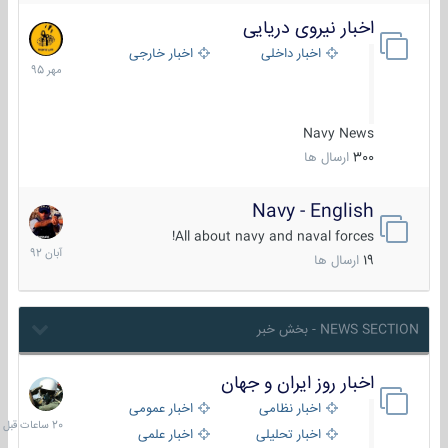
اخبار نیروی دریایی
27
مهر
اخبار داخلی
اخبار خارجی
1395
Navy News
300
ارسال ها
Navy - English
22
آبان
All about navy and naval forces!
1392
19
ارسال ها
NEWS SECTION - بخش خبر
اخبار روز ایران و جهان
20
ساعات
اخبار نظامی
اخبار عمومی
قبل
اخبار تحلیلی
اخبار علمی