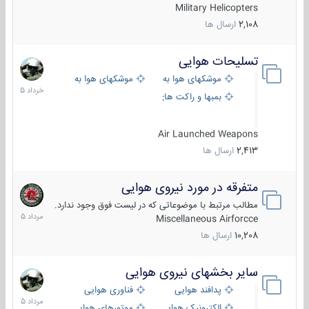
Military Helicopters
2,108
ارسال ها
تسلیحات هوایی
30
خرداد
موشکهای هوا به هوا
موشکهای هوا به سطح
1405
بمبها و راکت های هوایی
Air Launched Weapons
2,413
ارسال ها
متفرقه در مورد نیروی هوایی
7
مرداد
مطالب مرتبط با موضوعاتی که در لیست فوق وجود ندارد.
1405
Miscellaneous Airforcce
10,208
ارسال ها
سایر بخشهای نیروی هوایی
2
مرداد
پدافند هوایی
فناوری هوایی
1405
الکترونیک هوایی
موتورهای هوایی