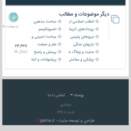
دیگر موضوعات و مطالب
8
اردیبهش
انقلاب اسلامی ایران
مباحث مذهبی
1405
رویدادهای تاریخی و مذهبی
ناسیونالیسم
نیروهای پلیسی
مباحث امنیتی و اطلاعاتی
بازیهای جنگی
علم و صنعت
24,637
ارسال ها
سایت و وبلاگ ها
پرسش و پاسخ
پزشکی و سلامتی
پیشنهادات و انتقادات
پوسته
تماس با ما
میلیتاری
قدرت از IPS
طراحي و توسعه سايت -
gama.ir
iT