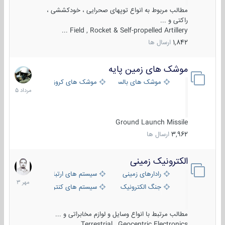
مطالب مربوط به انواع توپهای صحرایی ، خودکششی ،
راکتی و ...
Field , Rocket & Self-propelled Artillery ...
1,842
ارسال ها
موشک های زمین پایه
2
مرداد
موشک های بالستیک
موشک های کروز
1405
Ground Launch Missile
3,962
ارسال ها
الکترونیک زمینی
1
مهر
رادارهای زمینی
سیستم های ارتباطی و جمع آوری اطلاع
1403
جنگ الکترونیک
سیستم های کنترل آتش و تجهیزات الکتر
مطالب مرتبط با انواع وسایل و لوازم مخابراتی و ...
Terrestrial , Geocentric Electronics