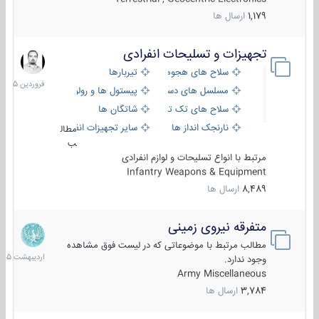
1,179
ارسال ها
تجهیزات و تسلیحات انفرادی
17
فروردین
سلاح های هجومی
تیربارها
1405
مسلسل های دستی
پیستول ها و رولورها
سلاح های تک تیر اندازی
شاتگان ها
نارنجک انداز ها
سایر تجهیزات انفرادی
مطال
ب
مرتبط با انواع تسلیحات و لوازم انفرادی
Infantry Weapons & Equipment
8,489
ارسال ها
متفرقه نیروی زمینی
27
اردیبهش
مطالب مرتبط با موضوعاتی که در لیست فوق مشاهده
1405
وجود ندارد.
Army Miscellaneous
3,784
ارسال ها