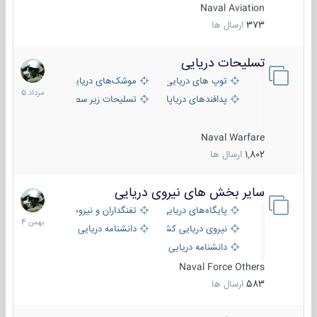
Naval Aviation
373
ارسال ها
تسلیحات دریایی
2
مرداد
توپ های دریایی
موشک‌های دریایی
1405
پدافندهای دریاپایه
تسلیحات زیر سطحی
Naval Warfare
1,802
ارسال ها
سایر بخش های نیروی دریایی
22
بهمن
پایگاه‌های دریایی
تفنگداران و نیروهای ویژه‌ی دریایی
1404
نیروی دریایی کشورهای مختلف
دانشنامه دریایی
دانشنامه دریایی کپی
Naval Force Others
583
ارسال ها