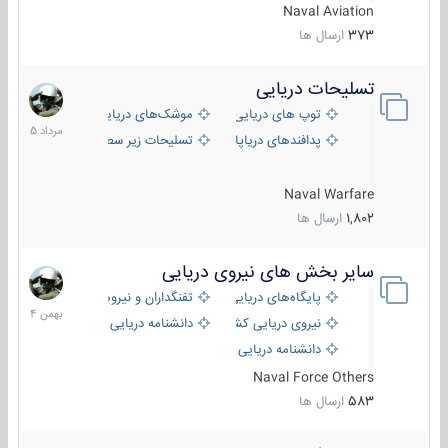
Naval Aviation
373
ارسال ها
تسلیحات دریایی
2
مرداد
توپ های دریایی
موشک‌های دریایی
1405
پدافندهای دریاپایه
تسلیحات زیر سطحی
Naval Warfare
1,802
ارسال ها
سایر بخش های نیروی دریایی
22
بهمن
پایگاه‌های دریایی
تفنگداران و نیروهای ویژه‌ی دریایی
1404
نیروی دریایی کشورهای مختلف
دانشنامه دریایی
دانشنامه دریایی کپی
Naval Force Others
583
ارسال ها