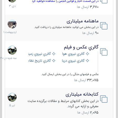
دی
در این قسمت اخبار و قوانین انجمن را مشاهده خواهید کرد
1403
3,670
ارسال ها
ماهنامه میلیتاری
30
اردیبهش
در این بخش می توانید ماهنامه میلیتاری را دریافت کنید.
1401
90
ارسال ها
گالري عكس و فيلم
سه
شنبه
گالري نيروي هوايي
گالري نيروي زميني
در
گالري نيروي دريايي
گالري تاریخ نظامی
15:40
عکس و فیلمهای جنگی را در این بخش ارسال کنید.
33,075
ارسال ها
کتابخانه میلیتاری
16
تیر
در این بخش کتابهای مرتبط و مقالات برگزیده سایت
1405
معرفی و ارایه می گردد.
2,065
ارسال ها