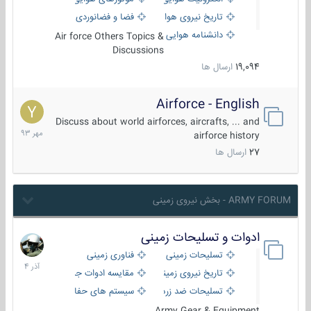
تاریخ نیروی هوایی
فضا و فضانوردی
دانشنامه هوایی
Air force Others Topics &
Discussions
19,094
ارسال ها
Airforce - English
15
مهر
Discuss about world airforces, aircrafts, ... and
1393
airforce history
27
ارسال ها
ARMY FORUM - بخش نیروی زمینی
ادوات و تسلیحات زمینی
21
آذر
تسلیحات زمینی
فناوری زمینی
1404
تاریخ نیروی زمینی
مقایسه ادوات جنگی
تسلیحات ضد زره
سیستم های حفاظت فعال
Army Gear & Equipment