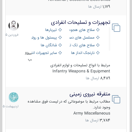
1,179
ارسال ها
تجهیزات و تسلیحات انفرادی
17
فروردین
سلاح های هجومی
تیربارها
1405
مسلسل های دستی
پیستول ها و رولورها
سلاح های تک تیر اندازی
شاتگان ها
نارنجک انداز ها
سایر تجهیزات انفرادی
مطال
ب
مرتبط با انواع تسلیحات و لوازم انفرادی
Infantry Weapons & Equipment
8,489
ارسال ها
متفرقه نیروی زمینی
27
اردیبهش
مطالب مرتبط با موضوعاتی که در لیست فوق مشاهده
1405
وجود ندارد.
Army Miscellaneous
3,784
ارسال ها