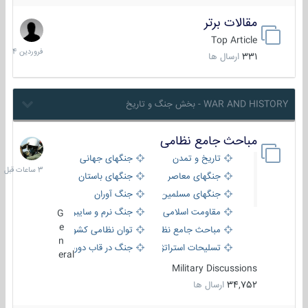
مقالات برتر
29
فروردین
Top Article
1404
331
ارسال ها
WAR AND HISTORY - بخش جنگ و تاریخ
مباحث جامع نظامی
3
ساعات
تاریخ و تمدن
جنگهای جهانی
قبل
جنگهای معاصر
جنگهای باستان
جنگهای مسلمین
جنگ آوران
مقاومت اسلامی
جنگ نرم و سایبری
G
e
مباحث جامع نظامی
توان نظامی کشورها
n
تسلیحات استراتژیک
جنگ در قاب دوربین
eral
Military Discussions
34,752
ارسال ها