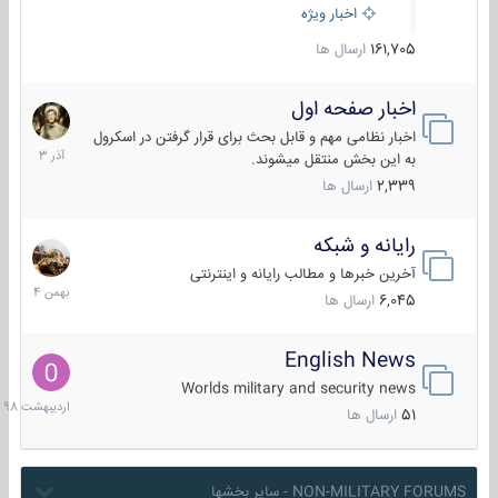
اخبار ویژه
161,705
ارسال ها
اخبار صفحه اول
7
آذر
اخبار نظامی مهم و قابل بحث برای قرار گرفتن در اسکرول
1403
به این بخش منتقل میشوند.
2,339
ارسال ها
رایانه و شبکه
30
بهمن
آخرین خبرها و مطالب رایانه و اینترنتی
1404
6,045
ارسال ها
English News
10
اردیبهش
Worlds military and security news
1398
51
ارسال ها
NON-MILITARY FORUMS - سایر بخشها