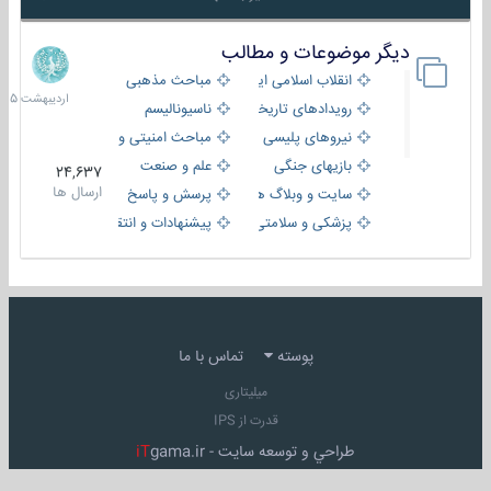
دیگر موضوعات و مطالب
8
اردیبهش
انقلاب اسلامی ایران
مباحث مذهبی
1405
رویدادهای تاریخی و مذهبی
ناسیونالیسم
نیروهای پلیسی
مباحث امنیتی و اطلاعاتی
بازیهای جنگی
علم و صنعت
24,637
ارسال ها
سایت و وبلاگ ها
پرسش و پاسخ
پزشکی و سلامتی
پیشنهادات و انتقادات
پوسته
تماس با ما
میلیتاری
قدرت از IPS
طراحي و توسعه سايت -
gama.ir
iT