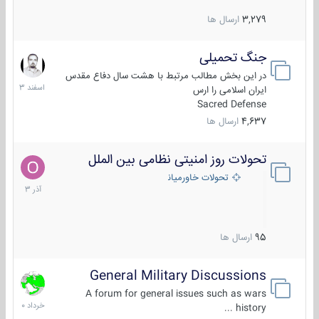
3,279
ارسال ها
جنگ تحمیلی
20
اسفند
در این بخش مطالب مرتبط با هشت سال دفاع مقدس
1403
ایران اسلامی را ارس
Sacred Defense
4,637
ارسال ها
تحولات روز امنیتی نظامی بین الملل
21
آذر
تحولات خاورمیانه
1403
95
ارسال ها
General Military Discussions
10
خرداد
A forum for general issues such as wars
1400
history ...