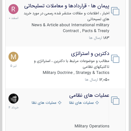
پیمان ها - قراردادها و معاملات تسلیحاتی
7
اسفند
اخبار ، اطلاعات و مقالات منتشر شده رسمی در مورد خرید
1400
های تسیحاتی
News & Article about International military
Contract , Pacts & Treaty
183
ارسال ها
دکترین و استراتژی
27
تیر
مطالب و موضوعات مرتبط با دکترین ، استراتژی و
1405
تاکتیکهای نظامی
Military Doctrine , Strategy & Tactics
12,050
ارسال ها
عملیات های نظامی
5
خرداد
عملیات های نظامی ایران
عملیات های نظامی خارجی
1404
Military Operations