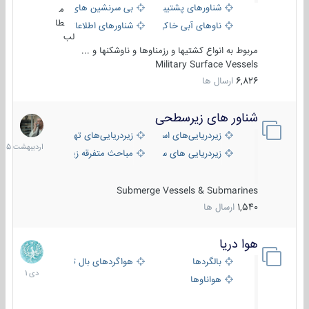
شناورهای پشتیبانی
بی سرنشین های دریایی
م
طا
ناوهای آبی خاکی و نیروبر
شناورهای اطلاعاتی و جاسوسی
لب
مربوط به انواع کشتیها و رزمناوها و ناوشکنها و ...
Military Surface Vessels
6,826
ارسال ها
شناور های زیرسطحی
31
اردیبهش
زیردریایی‌های استراتژیک
زیردریایی‌های تهاجمی
1405
زیردریایی های سبک
مباحث متفرقه زیرسطحی
Submerge Vessels & Submarines
1,540
ارسال ها
هوا دریا
12
دی
بالگردها
هواگردهای بال ثابت
1401
هواناوها