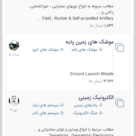
مطالب مربوط به انواع توپهای صحرایی ، خودکششی ،
راکتی و ...
Field , Rocket & Self-propelled Artillery ...
1,842
ارسال ها
موشک های زمین پایه
2
مرداد
موشک های بالستیک
موشک های کروز
1405
Ground Launch Missile
3,962
ارسال ها
الکترونیک زمینی
1
مهر
رادارهای زمینی
سیستم های ارتباطی و جمع آوری اطلاع
1403
جنگ الکترونیک
سیستم های کنترل آتش و تجهیزات الکتر
مطالب مرتبط با انواع وسایل و لوازم مخابراتی و ...
Terrestrial , Geocentric Electronics