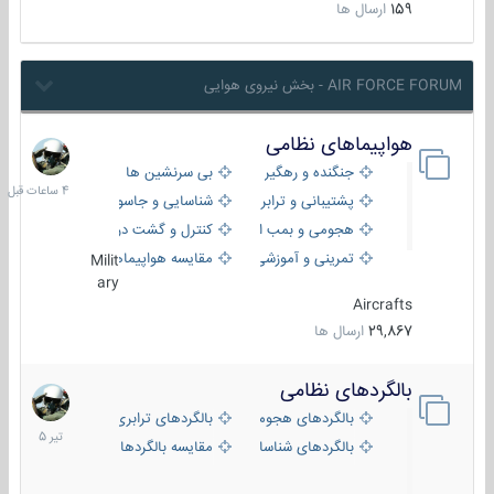
159
ارسال ها
AIR FORCE FORUM - بخش نیروی هوایی
هواپیماهای نظامی
4
ساعات
جنگنده و رهگیر
بی سرنشین ها
قبل
پشتیبانی و ترابری
شناسایی و جاسوسی
هجومی و بمب افکن
کنترل و گشت دریایی
تمرینی و آموزشی
مقایسه هواپیماها
Milit
ary
Aircrafts
29,867
ارسال ها
بالگردهای نظامی
22
تیر
بالگردهای هجومی
بالگردهای ترابری
1405
بالگردهای شناسایی
مقایسه بالگردها