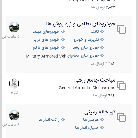
6,022
ارسال ها
خودروهای نظامی و زره پوش ها
5
ساعات
تانک
خودروهای مهندسی
قبل
نفربرها و خودروی های رزمی پیاده نظام
خودرو های ترابری نظامی
خودرو های پشتیبانی آتش ، شناسایی و ضد تانک
خودرو های تاکتیکی نظامی
خودرو های محافظت شده
Military Armored Vehicle
9,982
ارسال ها
مباحث جامع زرهی
7
آذر
General Armorial Discussions
1404
984
ارسال ها
توپخانه زمینی
6
ساعات
هویتزر ها
راکت انداز ها
قبل
خمپاره انداز ها