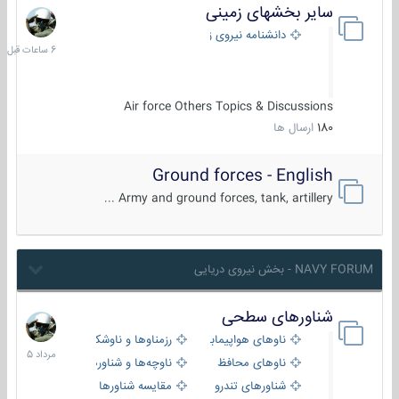
سایر بخشهای زمینی
6
ساعات
دانشنامه نیروی زمینی
قبل
Air force Others Topics & Discussions
180
ارسال ها
Ground forces - English
Army and ground forces, tank, artillery ...
NAVY FORUM - بخش نیروی دریایی
شناورهای سطحی
2
مرداد
ناوهای هواپیمابر و بالگرد بر
رزمناوها و ناوشکن‌ها
1405
ناوهای محافظ
ناوچه‌ها و شناورهای گشتی
شناورهای تندرو
مقایسه شناورها