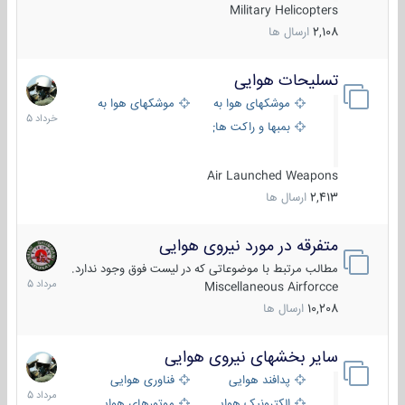
Military Helicopters
2,108
ارسال ها
تسلیحات هوایی
30
خرداد
موشکهای هوا به هوا
موشکهای هوا به سطح
1405
بمبها و راکت های هوایی
Air Launched Weapons
2,413
ارسال ها
متفرقه در مورد نیروی هوایی
7
مرداد
مطالب مرتبط با موضوعاتی که در لیست فوق وجود ندارد.
1405
Miscellaneous Airforcce
10,208
ارسال ها
سایر بخشهای نیروی هوایی
2
مرداد
پدافند هوایی
فناوری هوایی
1405
الکترونیک هوایی
موتورهای هوایی