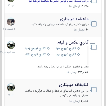
دی
در این قسمت اخبار و قوانین انجمن را مشاهده خواهید کرد
1403
3,670
ارسال ها
ماهنامه میلیتاری
30
اردیبهش
در این بخش می توانید ماهنامه میلیتاری را دریافت کنید.
1401
90
ارسال ها
گالري عكس و فيلم
سه
شنبه
گالري نيروي هوايي
گالري نيروي زميني
در
گالري نيروي دريايي
گالري تاریخ نظامی
15:40
عکس و فیلمهای جنگی را در این بخش ارسال کنید.
33,075
ارسال ها
کتابخانه میلیتاری
16
تیر
در این بخش کتابهای مرتبط و مقالات برگزیده سایت
1405
معرفی و ارایه می گردد.
2,065
ارسال ها