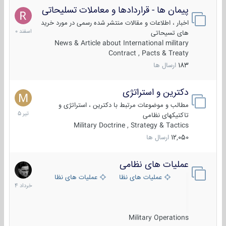
پیمان ها - قراردادها و معاملات تسلیحاتی
7
اسفند
اخبار ، اطلاعات و مقالات منتشر شده رسمی در مورد خرید
1400
های تسیحاتی
News & Article about International military
Contract , Pacts & Treaty
183
ارسال ها
دکترین و استراتژی
27
تیر
مطالب و موضوعات مرتبط با دکترین ، استراتژی و
1405
تاکتیکهای نظامی
Military Doctrine , Strategy & Tactics
12,050
ارسال ها
عملیات های نظامی
5
خرداد
عملیات های نظامی ایران
عملیات های نظامی خارجی
1404
Military Operations