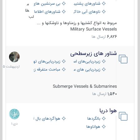
شناورهای پشتیبانی
بی سرنشین های دریایی
م
طا
ناوهای آبی خاکی و نیروبر
شناورهای اطلاعاتی و جاسوسی
لب
مربوط به انواع کشتیها و رزمناوها و ناوشکنها و ...
Military Surface Vessels
6,826
ارسال ها
شناور های زیرسطحی
31
اردیبهش
زیردریایی‌های استراتژیک
زیردریایی‌های تهاجمی
1405
زیردریایی های سبک
مباحث متفرقه زیرسطحی
Submerge Vessels & Submarines
1,540
ارسال ها
هوا دریا
12
دی
بالگردها
هواگردهای بال ثابت
1401
هواناوها