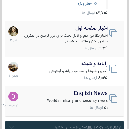
اخبار ویژه
161,705
ارسال ها
اخبار صفحه اول
7
آذر
اخبار نظامی مهم و قابل بحث برای قرار گرفتن در اسکرول
1403
به این بخش منتقل میشوند.
2,339
ارسال ها
رایانه و شبکه
30
بهمن
آخرین خبرها و مطالب رایانه و اینترنتی
1404
6,045
ارسال ها
English News
10
اردیبهش
Worlds military and security news
1398
51
ارسال ها
NON-MILITARY FORUMS - سایر بخشها