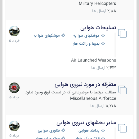
Military Helicopters
2,108
ارسال ها
تسلیحات هوایی
30
خرداد
موشکهای هوا به هوا
موشکهای هوا به سطح
1405
بمبها و راکت های هوایی
Air Launched Weapons
2,413
ارسال ها
متفرقه در مورد نیروی هوایی
7
مرداد
مطالب مرتبط با موضوعاتی که در لیست فوق وجود ندارد.
1405
Miscellaneous Airforcce
10,208
ارسال ها
سایر بخشهای نیروی هوایی
2
مرداد
پدافند هوایی
فناوری هوایی
1405
الکترونیک هوایی
موتورهای هوایی