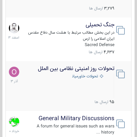
3,279
ارسال ها
جنگ تحمیلی
20
اسفند
در این بخش مطالب مرتبط با هشت سال دفاع مقدس
1403
ایران اسلامی را ارس
Sacred Defense
4,637
ارسال ها
تحولات روز امنیتی نظامی بین الملل
21
آذر
تحولات خاورمیانه
1403
95
ارسال ها
General Military Discussions
10
خرداد
A forum for general issues such as wars
1400
history ...