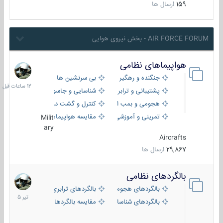
159
ارسال ها
AIR FORCE FORUM - بخش نیروی هوایی
هواپیماهای نظامی
12
ساعات
جنگنده و رهگیر
بی سرنشین ها
قبل
پشتیبانی و ترابری
شناسایی و جاسوسی
هجومی و بمب افکن
کنترل و گشت دریایی
تمرینی و آموزشی
مقایسه هواپیماها
Milit
ary
Aircrafts
29,867
ارسال ها
بالگردهای نظامی
22
تیر
بالگردهای هجومی
بالگردهای ترابری
1405
بالگردهای شناسایی
مقایسه بالگردها