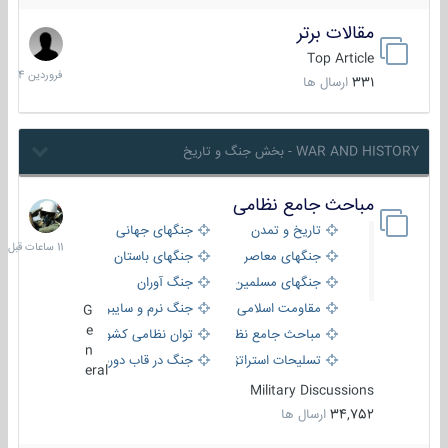
مقالات برتر
29
فروردین
Top Article
1404
331
ارسال ها
WAR AND HISTORY - بخش جنگ و تاریخ
مباحث جامع نظامی
11
ساعات
تاریخ و تمدن
جنگهای جهانی
قبل
جنگهای معاصر
جنگهای باستان
جنگهای مسلمین
جنگ آوران
مقاومت اسلامی
جنگ نرم و سایبری
G
e
مباحث جامع نظامی
توان نظامی کشورها
n
تسلیحات استراتژیک
جنگ در قاب دوربین
eral
Military Discussions
34,752
ارسال ها