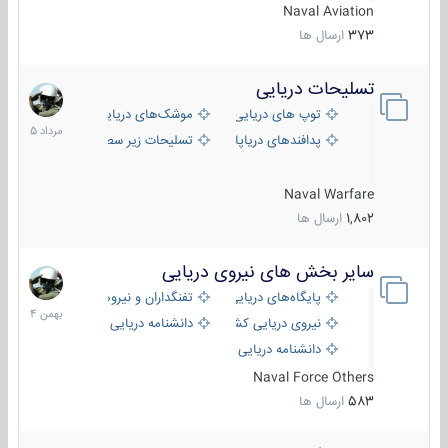
Naval Aviation
373
ارسال ها
تسلیحات دریایی
2
مرداد
توپ های دریایی
موشک‌های دریایی
1405
پدافندهای دریاپایه
تسلیحات زیر سطحی
Naval Warfare
1,802
ارسال ها
سایر بخش های نیروی دریایی
22
بهمن
پایگاه‌های دریایی
تفنگداران و نیروهای ویژه‌ی دریایی
1404
نیروی دریایی کشورهای مختلف
دانشنامه دریایی
دانشنامه دریایی کپی
Naval Force Others
583
ارسال ها