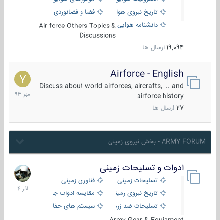
تاریخ نیروی هوایی
فضا و فضانوردی
دانشنامه هوایی
Air force Others Topics &
Discussions
19,094
ارسال ها
Airforce - English
15
مهر
Discuss about world airforces, aircrafts, ... and
1393
airforce history
27
ارسال ها
ARMY FORUM - بخش نیروی زمینی
ادوات و تسلیحات زمینی
21
آذر
تسلیحات زمینی
فناوری زمینی
1404
تاریخ نیروی زمینی
مقایسه ادوات جنگی
تسلیحات ضد زره
سیستم های حفاظت فعال
Army Gear & Equipment