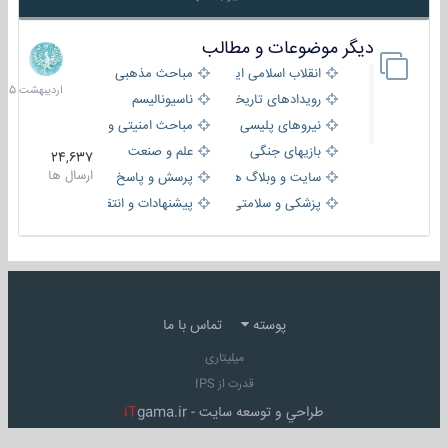
دیگر موضوعات و مطالب
8
اردیبهش
انقلاب اسلامی ایران
مباحث مذهبی
1405
رویدادهای تاریخی و مذهبی
ناسیونالیسم
نیروهای پلیسی
مباحث امنیتی و اطلاعاتی
بازیهای جنگی
علم و صنعت
24,637
ارسال ها
سایت و وبلاگ ها
پرسش و پاسخ
پزشکی و سلامتی
پیشنهادات و انتقادات
پوسته
تماس با ما
میلیتاری
قدرت از IPS
طراحي و توسعه سايت -
gama.ir
iT