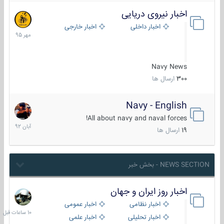
اخبار نیروی دریایی
27
مهر
اخبار داخلی
اخبار خارجی
1395
Navy News
300
ارسال ها
Navy - English
22
آبان
All about navy and naval forces!
1392
19
ارسال ها
NEWS SECTION - بخش خبر
اخبار روز ایران و جهان
10
ساعات
اخبار نظامی
اخبار عمومی
قبل
اخبار تحلیلی
اخبار علمی