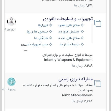
1,179
ارسال ها
تجهیزات و تسلیحات انفرادی
17
فروردین
سلاح های هجومی
تیربارها
1405
مسلسل های دستی
پیستول ها و رولورها
سلاح های تک تیر اندازی
شاتگان ها
نارنجک انداز ها
سایر تجهیزات انفرادی
مطال
ب
مرتبط با انواع تسلیحات و لوازم انفرادی
Infantry Weapons & Equipment
8,489
ارسال ها
متفرقه نیروی زمینی
27
اردیبهش
مطالب مرتبط با موضوعاتی که در لیست فوق مشاهده
1405
وجود ندارد.
Army Miscellaneous
3,784
ارسال ها