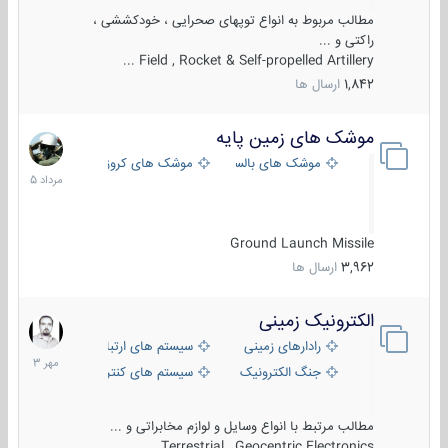
مطالب مربوط به انواع توپهای صحرایی ، خودکششی ،
راکتی و ...
Field , Rocket & Self-propelled Artillery ...
1,842
ارسال ها
موشک های زمین پایه
2
مرداد
موشک های بالستیک
موشک های کروز
1405
Ground Launch Missile
3,962
ارسال ها
الکترونیک زمینی
1
مهر
رادارهای زمینی
سیستم های ارتباطی و جمع آوری اطلاع
1403
جنگ الکترونیک
سیستم های کنترل آتش و تجهیزات الکتر
مطالب مرتبط با انواع وسایل و لوازم مخابراتی و ...
Terrestrial , Geocentric Electronics