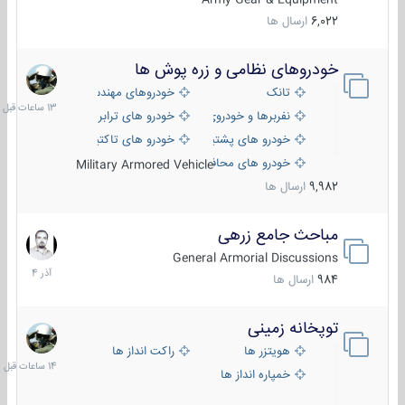
6,022
ارسال ها
خودروهای نظامی و زره پوش ها
13
ساعات
تانک
خودروهای مهندسی
قبل
نفربرها و خودروی های رزمی پیاده نظام
خودرو های ترابری نظامی
خودرو های پشتیبانی آتش ، شناسایی و ضد تانک
خودرو های تاکتیکی نظامی
خودرو های محافظت شده
Military Armored Vehicle
9,982
ارسال ها
مباحث جامع زرهی
7
آذر
General Armorial Discussions
1404
984
ارسال ها
توپخانه زمینی
14
ساعات
هویتزر ها
راکت انداز ها
قبل
خمپاره انداز ها