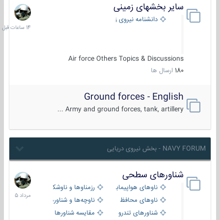
سایر بخشهای زمینی
14
ساعات
دانشنامه نیروی زمینی
قبل
Air force Others Topics & Discussions
180
ارسال ها
Ground forces - English
Army and ground forces, tank, artillery ...
NAVY FORUM - بخش نیروی دریایی
شناورهای سطحی
2
مرداد
ناوهای هواپیمابر و بالگرد بر
رزمناوها و ناوشکن‌ها
1405
ناوهای محافظ
ناوچه‌ها و شناورهای گشتی
شناورهای تندرو
مقایسه شناورها