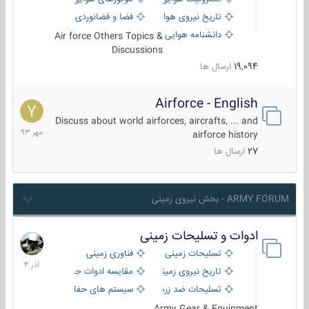
تاریخ نیروی هوایی
فضا و فضانوردی
دانشنامه هوایی
Air force Others Topics &
Discussions
19,094
ارسال ها
Airforce - English
15
مهر
Discuss about world airforces, aircrafts, ... and
1393
airforce history
27
ارسال ها
ARMY FORUM - بخش نیروی زمینی
ادوات و تسلیحات زمینی
21
آذر
تسلیحات زمینی
فناوری زمینی
1404
تاریخ نیروی زمینی
مقایسه ادوات جنگی
تسلیحات ضد زره
سیستم های حفاظت فعال
Army Gear & Equipment