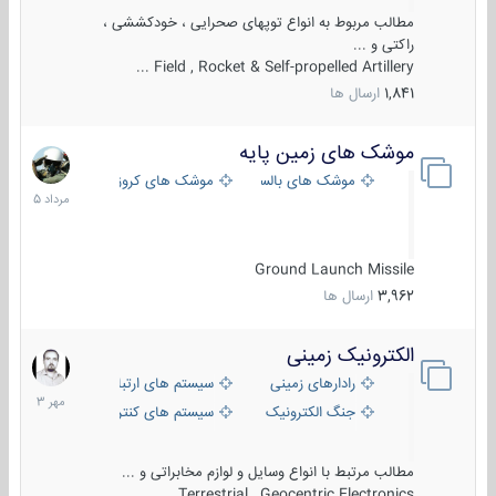
مطالب مربوط به انواع توپهای صحرایی ، خودکششی ،
راکتی و ...
Field , Rocket & Self-propelled Artillery ...
1,841
ارسال ها
موشک های زمین پایه
2
مرداد
موشک های بالستیک
موشک های کروز
1405
Ground Launch Missile
3,962
ارسال ها
الکترونیک زمینی
1
مهر
رادارهای زمینی
سیستم های ارتباطی و جمع آوری اطلاع
1403
جنگ الکترونیک
سیستم های کنترل آتش و تجهیزات الکتر
مطالب مرتبط با انواع وسایل و لوازم مخابراتی و ...
Terrestrial , Geocentric Electronics