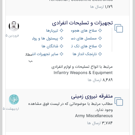
1,179
ارسال ها
تجهیزات و تسلیحات انفرادی
17
فروردین
سلاح های هجومی
تیربارها
1405
مسلسل های دستی
پیستول ها و رولورها
سلاح های تک تیر اندازی
شاتگان ها
نارنجک انداز ها
سایر تجهیزات انفرادی
مطال
ب
مرتبط با انواع تسلیحات و لوازم انفرادی
Infantry Weapons & Equipment
8,489
ارسال ها
متفرقه نیروی زمینی
27
اردیبهش
مطالب مرتبط با موضوعاتی که در لیست فوق مشاهده
1405
وجود ندارد.
Army Miscellaneous
3,784
ارسال ها