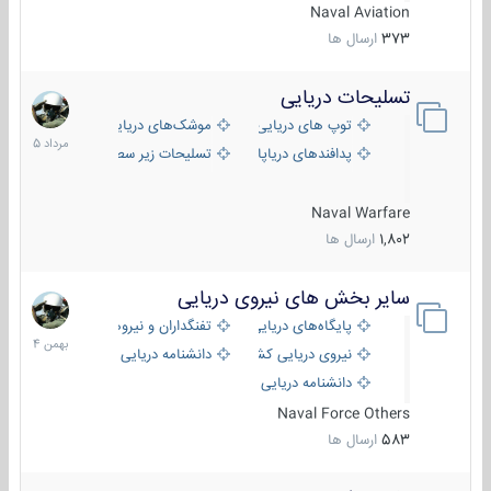
Naval Aviation
373
ارسال ها
تسلیحات دریایی
2
مرداد
توپ های دریایی
موشک‌های دریایی
1405
پدافندهای دریاپایه
تسلیحات زیر سطحی
Naval Warfare
1,802
ارسال ها
سایر بخش های نیروی دریایی
22
بهمن
پایگاه‌های دریایی
تفنگداران و نیروهای ویژه‌ی دریایی
1404
نیروی دریایی کشورهای مختلف
دانشنامه دریایی
دانشنامه دریایی کپی
Naval Force Others
583
ارسال ها