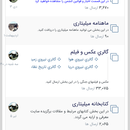
دی
در این قسمت اخبار و قوانین انجمن را مشاهده خواهید کرد
1403
3,670
ارسال ها
ماهنامه میلیتاری
30
اردیبهش
در این بخش می توانید ماهنامه میلیتاری را دریافت کنید.
1401
90
ارسال ها
گالري عكس و فيلم
سه
شنبه
گالري نيروي هوايي
گالري نيروي زميني
در
گالري نيروي دريايي
گالري تاریخ نظامی
15:40
عکس و فیلمهای جنگی را در این بخش ارسال کنید.
33,075
ارسال ها
کتابخانه میلیتاری
16
تیر
در این بخش کتابهای مرتبط و مقالات برگزیده سایت
1405
معرفی و ارایه می گردد.
2,065
ارسال ها