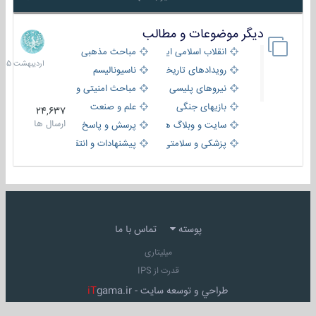
دیگر موضوعات و مطالب
8
اردیبهش
انقلاب اسلامی ایران
مباحث مذهبی
1405
رویدادهای تاریخی و مذهبی
ناسیونالیسم
نیروهای پلیسی
مباحث امنیتی و اطلاعاتی
بازیهای جنگی
علم و صنعت
24,637
ارسال ها
سایت و وبلاگ ها
پرسش و پاسخ
پزشکی و سلامتی
پیشنهادات و انتقادات
پوسته
تماس با ما
میلیتاری
قدرت از IPS
طراحي و توسعه سايت -
gama.ir
iT