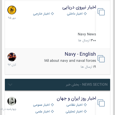
اخبار نیروی دریایی
27
مهر
اخبار داخلی
اخبار خارجی
1395
Navy News
300
ارسال ها
Navy - English
22
آبان
All about navy and naval forces!
1392
19
ارسال ها
NEWS SECTION - بخش خبر
اخبار روز ایران و جهان
چهارشنبه
در
اخبار نظامی
اخبار عمومی
06:01
اخبار تحلیلی
اخبار علمی