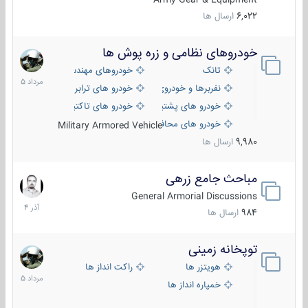
6,022
ارسال ها
خودروهای نظامی و زره پوش ها
2
مرداد
تانک
خودروهای مهندسی
1405
نفربرها و خودروی های رزمی پیاده نظام
خودرو های ترابری نظامی
خودرو های پشتیبانی آتش ، شناسایی و ضد تانک
خودرو های تاکتیکی نظامی
خودرو های محافظت شده
Military Armored Vehicle
9,980
ارسال ها
مباحث جامع زرهی
7
آذر
General Armorial Discussions
1404
984
ارسال ها
توپخانه زمینی
9
مرداد
هویتزر ها
راکت انداز ها
1405
خمپاره انداز ها