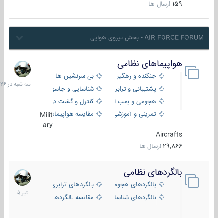
159
ارسال ها
AIR FORCE FORUM - بخش نیروی هوایی
هواپیماهای نظامی
سه
شنبه
جنگنده و رهگیر
بی سرنشین ها
در
پشتیبانی و ترابری
شناسایی و جاسوسی
18:26
هجومی و بمب افکن
کنترل و گشت دریایی
تمرینی و آموزشی
مقایسه هواپیماها
Milit
ary
Aircrafts
29,866
ارسال ها
بالگردهای نظامی
22
تیر
بالگردهای هجومی
بالگردهای ترابری
1405
بالگردهای شناسایی
مقایسه بالگردها