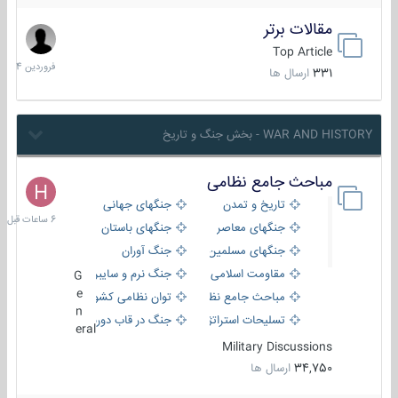
مقالات برتر
29
فروردین
Top Article
1404
331
ارسال ها
WAR AND HISTORY - بخش جنگ و تاریخ
مباحث جامع نظامی
6
ساعات
تاریخ و تمدن
جنگهای جهانی
قبل
جنگهای معاصر
جنگهای باستان
جنگهای مسلمین
جنگ آوران
مقاومت اسلامی
جنگ نرم و سایبری
G
e
مباحث جامع نظامی
توان نظامی کشورها
n
تسلیحات استراتژیک
جنگ در قاب دوربین
eral
Military Discussions
34,750
ارسال ها