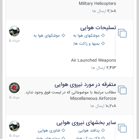
Military Helicopters
2,108
ارسال ها
تسلیحات هوایی
30
خرداد
موشکهای هوا به هوا
موشکهای هوا به سطح
1405
بمبها و راکت های هوایی
Air Launched Weapons
2,413
ارسال ها
متفرقه در مورد نیروی هوایی
7
مرداد
مطالب مرتبط با موضوعاتی که در لیست فوق وجود ندارد.
1405
Miscellaneous Airforcce
10,208
ارسال ها
سایر بخشهای نیروی هوایی
2
مرداد
پدافند هوایی
فناوری هوایی
1405
الکترونیک هوایی
موتورهای هوایی