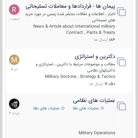
پیمان ها - قراردادها و معاملات تسلیحاتی
7
اسفند
اخبار ، اطلاعات و مقالات منتشر شده رسمی در مورد خرید
1400
های تسیحاتی
News & Article about International military
Contract , Pacts & Treaty
183
ارسال ها
دکترین و استراتژی
27
تیر
مطالب و موضوعات مرتبط با دکترین ، استراتژی و
1405
تاکتیکهای نظامی
Military Doctrine , Strategy & Tactics
12,050
ارسال ها
عملیات های نظامی
5
خرداد
عملیات های نظامی ایران
عملیات های نظامی خارجی
1404
Military Operations