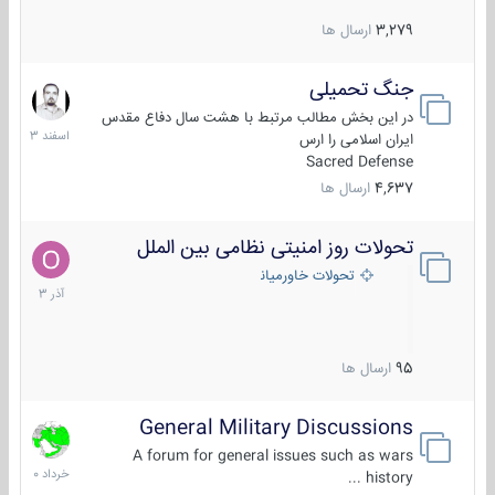
3,279
ارسال ها
جنگ تحمیلی
20
اسفند
در این بخش مطالب مرتبط با هشت سال دفاع مقدس
1403
ایران اسلامی را ارس
Sacred Defense
4,637
ارسال ها
تحولات روز امنیتی نظامی بین الملل
21
آذر
تحولات خاورمیانه
1403
95
ارسال ها
General Military Discussions
10
خرداد
A forum for general issues such as wars
1400
history ...