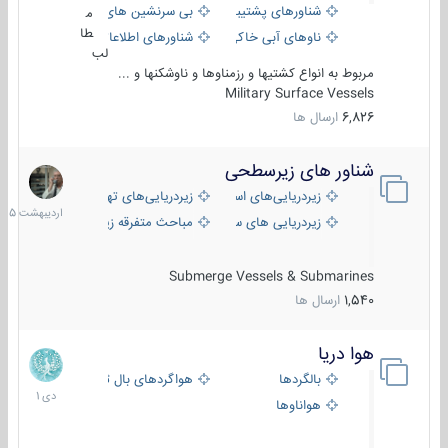
شناورهای پشتیبانی
بی سرنشین های دریایی
م
طا
ناوهای آبی خاکی و نیروبر
شناورهای اطلاعاتی و جاسوسی
لب
مربوط به انواع کشتیها و رزمناوها و ناوشکنها و ...
Military Surface Vessels
6,826
ارسال ها
شناور های زیرسطحی
31
اردیبهش
زیردریایی‌های استراتژیک
زیردریایی‌های تهاجمی
1405
زیردریایی های سبک
مباحث متفرقه زیرسطحی
Submerge Vessels & Submarines
1,540
ارسال ها
هوا دریا
12
دی
بالگردها
هواگردهای بال ثابت
1401
هواناوها