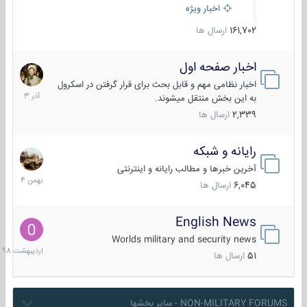
اخبار ویژه
161,702
ارسال ها
اخبار صفحه اول
7
آذر
اخبار نظامی مهم و قابل بحث برای قرار گرفتن در اسکرول
1403
به این بخش منتقل میشوند.
2,339
ارسال ها
رایانه و شبکه
30
بهمن
آخرین خبرها و مطالب رایانه و اینترنتی
1404
6,045
ارسال ها
English News
10
اردیبهش
Worlds military and security news
1398
51
ارسال ها
NON-MILITARY FORUMS - سایر بخشها