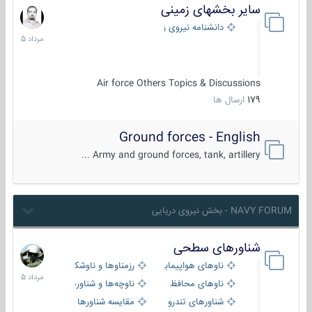
سایر بخشهای زمینی
9
مرداد
دانشنامه نیروی زمینی
1405
Air force Others Topics & Discussions
179
ارسال ها
Ground forces - English
Army and ground forces, tank, artillery ...
NAVY FORUM - بخش نیروی دریایی
شناورهای سطحی
2
مرداد
ناوهای هواپیمابر و بالگرد بر
رزمناوها و ناوشکن‌ها
1405
ناوهای محافظ
ناوچه‌ها و شناورهای گشتی
شناورهای تندرو
مقایسه شناورها