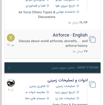
تاریخ نیروی هوایی
فضا و فضانوردی
دانشنامه هوایی
Air force Others Topics &
Discussions
19,094
ارسال ها
Airforce - English
15
مهر
Discuss about world airforces, aircrafts, ... and
1393
airforce history
27
ارسال ها
ARMY FORUM - بخش نیروی زمینی
ادوات و تسلیحات زمینی
21
آذر
تسلیحات زمینی
فناوری زمینی
1404
تاریخ نیروی زمینی
مقایسه ادوات جنگی
تسلیحات ضد زره
سیستم های حفاظت فعال
Army Gear & Equipment