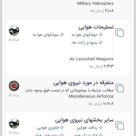
Military Helicopters
2,108
ارسال ها
تسلیحات هوایی
30
خرداد
موشکهای هوا به هوا
موشکهای هوا به سطح
1405
بمبها و راکت های هوایی
Air Launched Weapons
2,413
ارسال ها
متفرقه در مورد نیروی هوایی
7
مرداد
مطالب مرتبط با موضوعاتی که در لیست فوق وجود ندارد.
1405
Miscellaneous Airforcce
10,208
ارسال ها
سایر بخشهای نیروی هوایی
2
مرداد
پدافند هوایی
فناوری هوایی
1405
الکترونیک هوایی
موتورهای هوایی