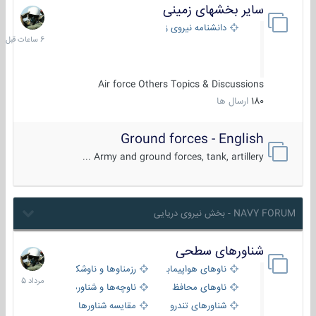
سایر بخشهای زمینی
6
ساعات
دانشنامه نیروی زمینی
قبل
Air force Others Topics & Discussions
180
ارسال ها
Ground forces - English
Army and ground forces, tank, artillery ...
NAVY FORUM - بخش نیروی دریایی
شناورهای سطحی
2
مرداد
ناوهای هواپیمابر و بالگرد بر
رزمناوها و ناوشکن‌ها
1405
ناوهای محافظ
ناوچه‌ها و شناورهای گشتی
شناورهای تندرو
مقایسه شناورها