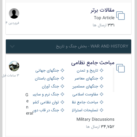
مقالات برتر
29
فروردین
Top Article
1404
331
ارسال ها
WAR AND HISTORY - بخش جنگ و تاریخ
مباحث جامع نظامی
3
ساعات
تاریخ و تمدن
جنگهای جهانی
قبل
جنگهای معاصر
جنگهای باستان
جنگهای مسلمین
جنگ آوران
مقاومت اسلامی
جنگ نرم و سایبری
G
e
مباحث جامع نظامی
توان نظامی کشورها
n
تسلیحات استراتژیک
جنگ در قاب دوربین
eral
Military Discussions
34,752
ارسال ها