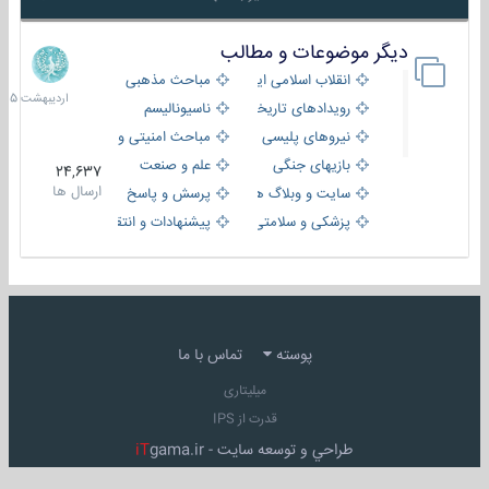
دیگر موضوعات و مطالب
8
اردیبهش
انقلاب اسلامی ایران
مباحث مذهبی
1405
رویدادهای تاریخی و مذهبی
ناسیونالیسم
نیروهای پلیسی
مباحث امنیتی و اطلاعاتی
بازیهای جنگی
علم و صنعت
24,637
ارسال ها
سایت و وبلاگ ها
پرسش و پاسخ
پزشکی و سلامتی
پیشنهادات و انتقادات
پوسته
تماس با ما
میلیتاری
قدرت از IPS
طراحي و توسعه سايت -
gama.ir
iT