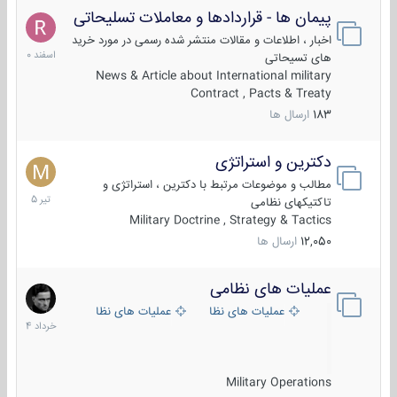
پیمان ها - قراردادها و معاملات تسلیحاتی
7
اسفند
اخبار ، اطلاعات و مقالات منتشر شده رسمی در مورد خرید
1400
های تسیحاتی
News & Article about International military
Contract , Pacts & Treaty
183
ارسال ها
دکترین و استراتژی
27
تیر
مطالب و موضوعات مرتبط با دکترین ، استراتژی و
1405
تاکتیکهای نظامی
Military Doctrine , Strategy & Tactics
12,050
ارسال ها
عملیات های نظامی
5
خرداد
عملیات های نظامی ایران
عملیات های نظامی خارجی
1404
Military Operations