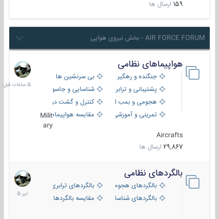
159
ارسال ها
AIR FORCE FORUM - بخش نیروی هوایی
هواپیماهای نظامی
5
ساعات
جنگنده و رهگیر
بی سرنشین ها
قبل
پشتیبانی و ترابری
شناسایی و جاسوسی
هجومی و بمب افکن
کنترل و گشت دریایی
تمرینی و آموزشی
مقایسه هواپیماها
Milit
ary
Aircrafts
29,867
ارسال ها
بالگردهای نظامی
22
تیر
بالگردهای هجومی
بالگردهای ترابری
1405
بالگردهای شناسایی
مقایسه بالگردها