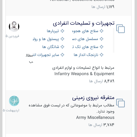
1,179
ارسال ها
تجهیزات و تسلیحات انفرادی
17
فروردین
سلاح های هجومی
تیربارها
1405
مسلسل های دستی
پیستول ها و رولورها
سلاح های تک تیر اندازی
شاتگان ها
نارنجک انداز ها
سایر تجهیزات انفرادی
مطال
ب
مرتبط با انواع تسلیحات و لوازم انفرادی
Infantry Weapons & Equipment
8,489
ارسال ها
متفرقه نیروی زمینی
27
اردیبهش
مطالب مرتبط با موضوعاتی که در لیست فوق مشاهده
1405
وجود ندارد.
Army Miscellaneous
3,784
ارسال ها