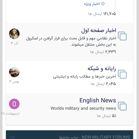
اخبار ویژه
161,705
ارسال ها
اخبار صفحه اول
7
آذر
اخبار نظامی مهم و قابل بحث برای قرار گرفتن در اسکرول
1403
به این بخش منتقل میشوند.
2,339
ارسال ها
رایانه و شبکه
30
بهمن
آخرین خبرها و مطالب رایانه و اینترنتی
1404
6,045
ارسال ها
English News
10
اردیبهش
Worlds military and security news
1398
51
ارسال ها
NON-MILITARY FORUMS - سایر بخشها