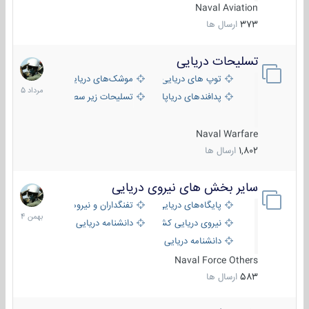
Naval Aviation
373
ارسال ها
تسلیحات دریایی
2
مرداد
توپ های دریایی
موشک‌های دریایی
1405
پدافندهای دریاپایه
تسلیحات زیر سطحی
Naval Warfare
1,802
ارسال ها
سایر بخش های نیروی دریایی
22
بهمن
پایگاه‌های دریایی
تفنگداران و نیروهای ویژه‌ی دریایی
1404
نیروی دریایی کشورهای مختلف
دانشنامه دریایی
دانشنامه دریایی کپی
Naval Force Others
583
ارسال ها