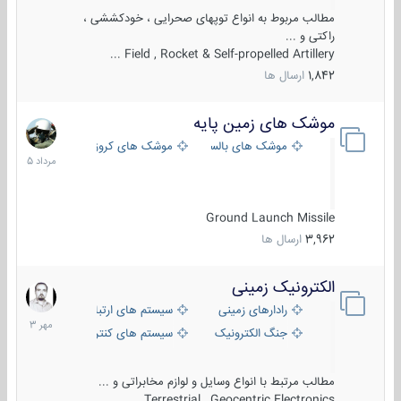
مطالب مربوط به انواع توپهای صحرایی ، خودکششی ،
راکتی و ...
Field , Rocket & Self-propelled Artillery ...
1,842
ارسال ها
موشک های زمین پایه
2
مرداد
موشک های بالستیک
موشک های کروز
1405
Ground Launch Missile
3,962
ارسال ها
الکترونیک زمینی
1
مهر
رادارهای زمینی
سیستم های ارتباطی و جمع آوری اطلاع
1403
جنگ الکترونیک
سیستم های کنترل آتش و تجهیزات الکتر
مطالب مرتبط با انواع وسایل و لوازم مخابراتی و ...
Terrestrial , Geocentric Electronics