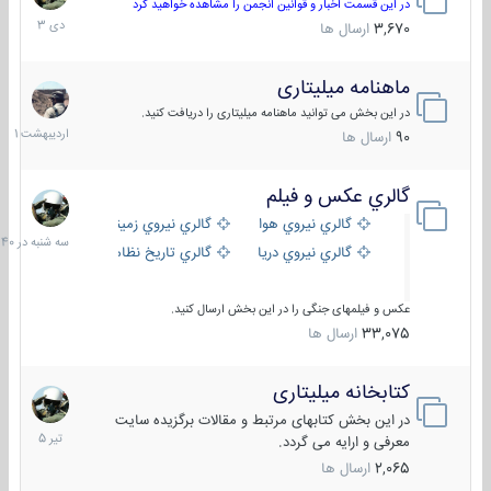
دی
در این قسمت اخبار و قوانین انجمن را مشاهده خواهید کرد
1403
3,670
ارسال ها
ماهنامه میلیتاری
30
اردیبهش
در این بخش می توانید ماهنامه میلیتاری را دریافت کنید.
1401
90
ارسال ها
گالري عكس و فيلم
سه
شنبه
گالري نيروي هوايي
گالري نيروي زميني
در
گالري نيروي دريايي
گالري تاریخ نظامی
15:40
عکس و فیلمهای جنگی را در این بخش ارسال کنید.
33,075
ارسال ها
کتابخانه میلیتاری
16
تیر
در این بخش کتابهای مرتبط و مقالات برگزیده سایت
1405
معرفی و ارایه می گردد.
2,065
ارسال ها