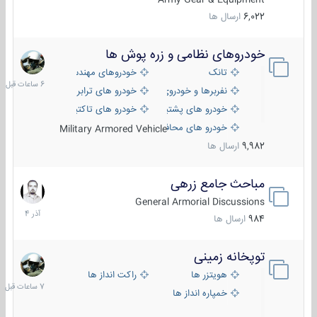
6,022
ارسال ها
خودروهای نظامی و زره پوش ها
6
ساعات
تانک
خودروهای مهندسی
قبل
نفربرها و خودروی های رزمی پیاده نظام
خودرو های ترابری نظامی
خودرو های پشتیبانی آتش ، شناسایی و ضد تانک
خودرو های تاکتیکی نظامی
خودرو های محافظت شده
Military Armored Vehicle
9,982
ارسال ها
مباحث جامع زرهی
7
آذر
General Armorial Discussions
1404
984
ارسال ها
توپخانه زمینی
7
ساعات
هویتزر ها
راکت انداز ها
قبل
خمپاره انداز ها