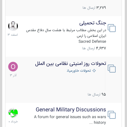
3,279
ارسال ها
جنگ تحمیلی
20
اسفند
در این بخش مطالب مرتبط با هشت سال دفاع مقدس
1403
ایران اسلامی را ارس
Sacred Defense
4,637
ارسال ها
تحولات روز امنیتی نظامی بین الملل
21
آذر
تحولات خاورمیانه
1403
95
ارسال ها
General Military Discussions
10
خرداد
A forum for general issues such as wars
1400
history ...