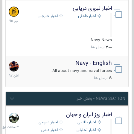
اخبار نیروی دریایی
27
مهر
اخبار داخلی
اخبار خارجی
1395
Navy News
300
ارسال ها
Navy - English
22
آبان
All about navy and naval forces!
1392
19
ارسال ها
NEWS SECTION - بخش خبر
اخبار روز ایران و جهان
3
ساعات
اخبار نظامی
اخبار عمومی
قبل
اخبار تحلیلی
اخبار علمی