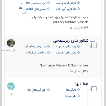
شناورهای پشتیبانی
بی سرنشین های دریایی
م
طا
ناوهای آبی خاکی و نیروبر
شناورهای اطلاعاتی و جاسوسی
لب
مربوط به انواع کشتیها و رزمناوها و ناوشکنها و ...
Military Surface Vessels
6,826
ارسال ها
شناور های زیرسطحی
31
اردیبهش
زیردریایی‌های استراتژیک
زیردریایی‌های تهاجمی
1405
زیردریایی های سبک
مباحث متفرقه زیرسطحی
Submerge Vessels & Submarines
1,540
ارسال ها
هوا دریا
12
دی
بالگردها
هواگردهای بال ثابت
1401
هواناوها