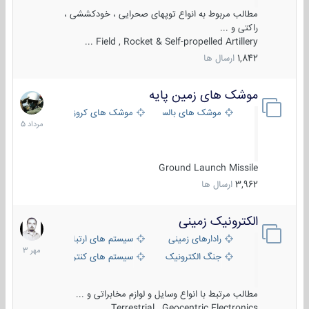
مطالب مربوط به انواع توپهای صحرایی ، خودکششی ،
راکتی و ...
Field , Rocket & Self-propelled Artillery ...
1,842
ارسال ها
موشک های زمین پایه
2
مرداد
موشک های بالستیک
موشک های کروز
1405
Ground Launch Missile
3,962
ارسال ها
الکترونیک زمینی
1
مهر
رادارهای زمینی
سیستم های ارتباطی و جمع آوری اطلاع
1403
جنگ الکترونیک
سیستم های کنترل آتش و تجهیزات الکتر
مطالب مرتبط با انواع وسایل و لوازم مخابراتی و ...
Terrestrial , Geocentric Electronics