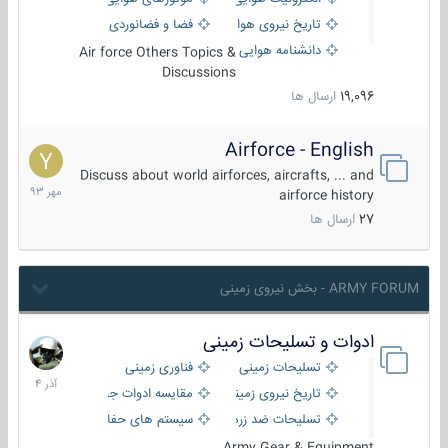
تاریخ نیروی هوایی
فضا و فضانوردی
دانشنامه هوایی
Air force Others Topics &
Discussions
19,096
ارسال ها
Airforce - English
15
مهر
Discuss about world airforces, aircrafts, ... and
1393
airforce history
27
ارسال ها
ARMY FORUM - بخش نیروی زمینی
ادوات و تسلیحات زمینی
21
آذر
تسلیحات زمینی
فناوری زمینی
1404
تاریخ نیروی زمینی
مقایسه ادوات جنگی
تسلیحات ضد زره
سیستم های حفاظت فعال
Army Gear & Equipment