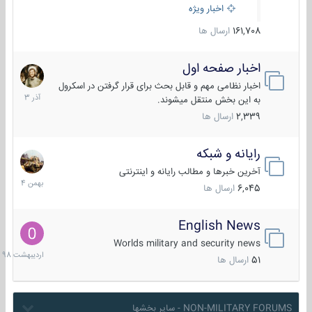
اخبار ویژه
161,708
ارسال ها
اخبار صفحه اول
7
آذر
اخبار نظامی مهم و قابل بحث برای قرار گرفتن در اسکرول
1403
به این بخش منتقل میشوند.
2,339
ارسال ها
رایانه و شبکه
30
بهمن
آخرین خبرها و مطالب رایانه و اینترنتی
1404
6,045
ارسال ها
English News
10
اردیبهش
Worlds military and security news
1398
51
ارسال ها
NON-MILITARY FORUMS - سایر بخشها