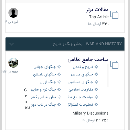
مقالات برتر
29
فروردین
Top Article
1404
331
ارسال ها
WAR AND HISTORY - بخش جنگ و تاریخ
مباحث جامع نظامی
جمعه
در
تاریخ و تمدن
جنگهای جهانی
12:13
جنگهای معاصر
جنگهای باستان
جنگهای مسلمین
جنگ آوران
مقاومت اسلامی
جنگ نرم و سایبری
G
e
مباحث جامع نظامی
توان نظامی کشورها
n
تسلیحات استراتژیک
جنگ در قاب دوربین
eral
Military Discussions
34,752
ارسال ها