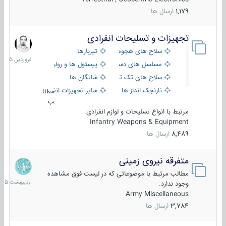
1,179
ارسال ها
تجهیزات و تسلیحات انفرادی
17
فروردین
سلاح های هجومی
تیربارها
1405
مسلسل های دستی
پیستول ها و رولورها
سلاح های تک تیر اندازی
شاتگان ها
نارنجک انداز ها
سایر تجهیزات انفرادی
مطال
ب
مرتبط با انواع تسلیحات و لوازم انفرادی
Infantry Weapons & Equipment
8,489
ارسال ها
متفرقه نیروی زمینی
27
اردیبهش
مطالب مرتبط با موضوعاتی که در لیست فوق مشاهده
1405
وجود ندارد.
Army Miscellaneous
3,784
ارسال ها