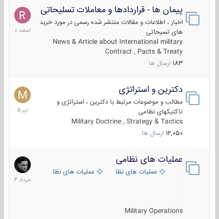
پیمان ها - قراردادها و معاملات تسلیحاتی
7
اسفند
اخبار ، اطلاعات و مقالات منتشر شده رسمی در مورد خرید
1400
های تسیحاتی
News & Article about International military
Contract , Pacts & Treaty
183
ارسال ها
دکترین و استراتژی
27
تیر
مطالب و موضوعات مرتبط با دکترین ، استراتژی و
1405
تاکتیکهای نظامی
Military Doctrine , Strategy & Tactics
12,050
ارسال ها
عملیات های نظامی
5
خرداد
عملیات های نظامی ایران
عملیات های نظامی خارجی
1404
Military Operations