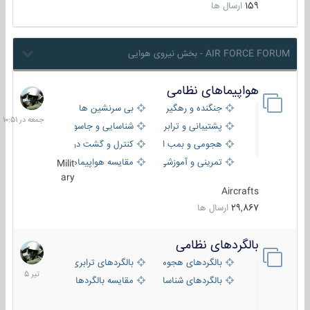
159
ارسال ها
AIR FORCE FORUM - بخش نیروی هوایی
هواپیماهای نظامی
جمعه
در
جنگنده و رهگیر
بی سرنشین ها
10:51
پشتیبانی و ترابری
شناسایی و جاسوسی
هجومی و بمب افکن
کنترل و گشت دریایی
تمرینی و آموزشی
مقایسه هواپیماها
Milit
ary
Aircrafts
29,867
ارسال ها
بالگردهای نظامی
22
تیر
بالگردهای هجومی
بالگردهای ترابری
1405
بالگردهای شناسایی
مقایسه بالگردها