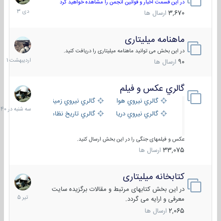
دی
در این قسمت اخبار و قوانین انجمن را مشاهده خواهید کرد
1403
3,670
ارسال ها
ماهنامه میلیتاری
30
اردیبهش
در این بخش می توانید ماهنامه میلیتاری را دریافت کنید.
1401
90
ارسال ها
گالري عكس و فيلم
سه
شنبه
گالري نيروي هوايي
گالري نيروي زميني
در
گالري نيروي دريايي
گالري تاریخ نظامی
15:40
عکس و فیلمهای جنگی را در این بخش ارسال کنید.
33,075
ارسال ها
کتابخانه میلیتاری
16
تیر
در این بخش کتابهای مرتبط و مقالات برگزیده سایت
1405
معرفی و ارایه می گردد.
2,065
ارسال ها