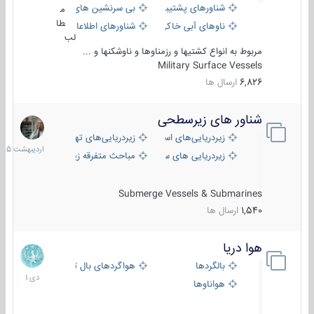
شناورهای پشتیبانی
بی سرنشین های دریایی
م
طا
ناوهای آبی خاکی و نیروبر
شناورهای اطلاعاتی و جاسوسی
لب
مربوط به انواع کشتیها و رزمناوها و ناوشکنها و ...
Military Surface Vessels
6,826
ارسال ها
شناور های زیرسطحی
31
اردیبهش
زیردریایی‌های استراتژیک
زیردریایی‌های تهاجمی
1405
زیردریایی های سبک
مباحث متفرقه زیرسطحی
Submerge Vessels & Submarines
1,540
ارسال ها
هوا دریا
12
دی
بالگردها
هواگردهای بال ثابت
1401
هواناوها