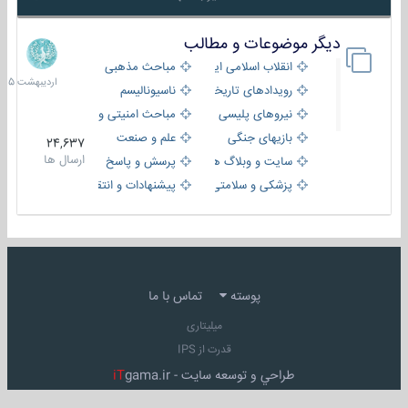
دیگر موضوعات و مطالب
8
اردیبهش
انقلاب اسلامی ایران
مباحث مذهبی
1405
رویدادهای تاریخی و مذهبی
ناسیونالیسم
نیروهای پلیسی
مباحث امنیتی و اطلاعاتی
بازیهای جنگی
علم و صنعت
24,637
ارسال ها
سایت و وبلاگ ها
پرسش و پاسخ
پزشکی و سلامتی
پیشنهادات و انتقادات
پوسته
تماس با ما
میلیتاری
قدرت از IPS
طراحي و توسعه سايت -
gama.ir
iT