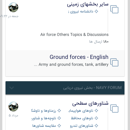
سایر بخشهای زمینی
جمعه
در
دانشنامه نیروی زمینی
09:22
Air force Others Topics & Discussions
180
ارسال ها
Ground forces - English
Army and ground forces, tank, artillery ...
NAVY FORUM - بخش نیروی دریایی
شناورهای سطحی
2
مرداد
ناوهای هواپیمابر و بالگرد بر
رزمناوها و ناوشکن‌ها
1405
ناوهای محافظ
ناوچه‌ها و شناورهای گشتی
شناورهای تندرو
مقایسه شناورها