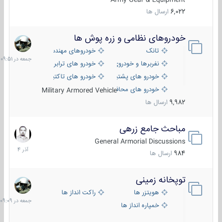
6,022
ارسال ها
خودروهای نظامی و زره پوش ها
جمعه
در
تانک
خودروهای مهندسی
09:51
نفربرها و خودروی های رزمی پیاده نظام
خودرو های ترابری نظامی
خودرو های پشتیبانی آتش ، شناسایی و ضد تانک
خودرو های تاکتیکی نظامی
خودرو های محافظت شده
Military Armored Vehicle
9,982
ارسال ها
مباحث جامع زرهی
7
آذر
General Armorial Discussions
1404
984
ارسال ها
توپخانه زمینی
جمعه
در
هویتزر ها
راکت انداز ها
09:09
خمپاره انداز ها