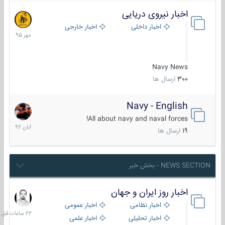
اخبار نیروی دریایی
27
مهر
اخبار داخلی
اخبار خارجی
1395
Navy News
300
ارسال ها
Navy - English
22
آبان
All about navy and naval forces!
1392
19
ارسال ها
NEWS SECTION - بخش خبر
اخبار روز ایران و جهان
22
ساعات
اخبار نظامی
اخبار عمومی
قبل
اخبار تحلیلی
اخبار علمی