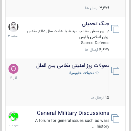
3,279
ارسال ها
جنگ تحمیلی
20
اسفند
در این بخش مطالب مرتبط با هشت سال دفاع مقدس
1403
ایران اسلامی را ارس
Sacred Defense
4,637
ارسال ها
تحولات روز امنیتی نظامی بین الملل
21
آذر
تحولات خاورمیانه
1403
95
ارسال ها
General Military Discussions
10
خرداد
A forum for general issues such as wars
1400
history ...