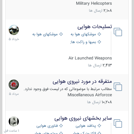
Military Helicopters
2,108
ارسال ها
تسلیحات هوایی
30
خرداد
موشکهای هوا به هوا
موشکهای هوا به سطح
1405
بمبها و راکت های هوایی
Air Launched Weapons
2,413
ارسال ها
متفرقه در مورد نیروی هوایی
7
مرداد
مطالب مرتبط با موضوعاتی که در لیست فوق وجود ندارد.
1405
Miscellaneous Airforcce
10,208
ارسال ها
سایر بخشهای نیروی هوایی
1
ساعت
پدافند هوایی
فناوری هوایی
قبل
الکترونیک هوایی
موتورهای هوایی