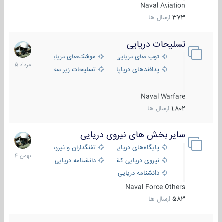
Naval Aviation
373
ارسال ها
تسلیحات دریایی
2
مرداد
توپ های دریایی
موشک‌های دریایی
1405
پدافندهای دریاپایه
تسلیحات زیر سطحی
Naval Warfare
1,802
ارسال ها
سایر بخش های نیروی دریایی
22
بهمن
پایگاه‌های دریایی
تفنگداران و نیروهای ویژه‌ی دریایی
1404
نیروی دریایی کشورهای مختلف
دانشنامه دریایی
دانشنامه دریایی کپی
Naval Force Others
583
ارسال ها