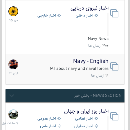
اخبار نیروی دریایی
27
مهر
اخبار داخلی
اخبار خارجی
1395
Navy News
300
ارسال ها
Navy - English
22
آبان
All about navy and naval forces!
1392
19
ارسال ها
NEWS SECTION - بخش خبر
اخبار روز ایران و جهان
7
ساعات
اخبار نظامی
اخبار عمومی
قبل
اخبار تحلیلی
اخبار علمی