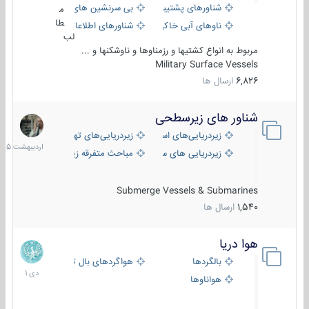
شناورهای پشتیبانی
بی سرنشین های دریایی
م
طا
ناوهای آبی خاکی و نیروبر
شناورهای اطلاعاتی و جاسوسی
لب
مربوط به انواع کشتیها و رزمناوها و ناوشکنها و ...
Military Surface Vessels
6,826
ارسال ها
شناور های زیرسطحی
31
اردیبهش
زیردریایی‌های استراتژیک
زیردریایی‌های تهاجمی
1405
زیردریایی های سبک
مباحث متفرقه زیرسطحی
Submerge Vessels & Submarines
1,540
ارسال ها
هوا دریا
12
دی
بالگردها
هواگردهای بال ثابت
1401
هواناوها