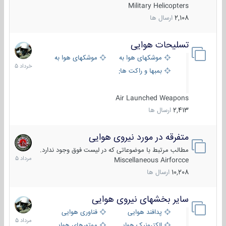
Military Helicopters
2,108
ارسال ها
تسلیحات هوایی
30
خرداد
موشکهای هوا به هوا
موشکهای هوا به سطح
1405
بمبها و راکت های هوایی
Air Launched Weapons
2,413
ارسال ها
متفرقه در مورد نیروی هوایی
7
مرداد
مطالب مرتبط با موضوعاتی که در لیست فوق وجود ندارد.
1405
Miscellaneous Airforcce
10,208
ارسال ها
سایر بخشهای نیروی هوایی
2
مرداد
پدافند هوایی
فناوری هوایی
1405
الکترونیک هوایی
موتورهای هوایی