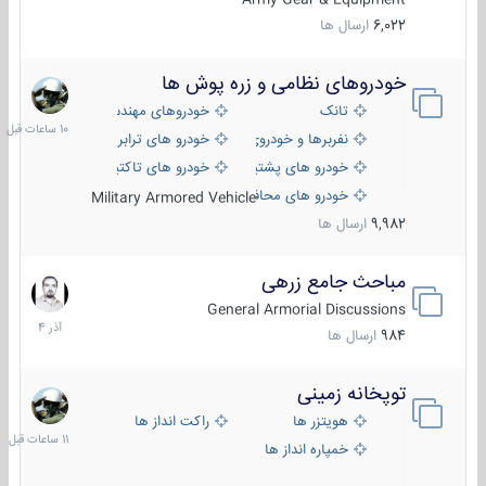
6,022
ارسال ها
خودروهای نظامی و زره پوش ها
10
ساعات
تانک
خودروهای مهندسی
قبل
نفربرها و خودروی های رزمی پیاده نظام
خودرو های ترابری نظامی
خودرو های پشتیبانی آتش ، شناسایی و ضد تانک
خودرو های تاکتیکی نظامی
خودرو های محافظت شده
Military Armored Vehicle
9,982
ارسال ها
مباحث جامع زرهی
7
آذر
General Armorial Discussions
1404
984
ارسال ها
توپخانه زمینی
11
ساعات
هویتزر ها
راکت انداز ها
قبل
خمپاره انداز ها