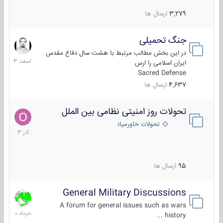
3,279
ارسال ها
جنگ تحمیلی
20
اسفند
در این بخش مطالب مرتبط با هشت سال دفاع مقدس
1403
ایران اسلامی را ارس
Sacred Defense
4,637
ارسال ها
تحولات روز امنیتی نظامی بین الملل
21
آذر
تحولات خاورمیانه
1403
95
ارسال ها
General Military Discussions
10
خرداد
A forum for general issues such as wars
1400
history ...