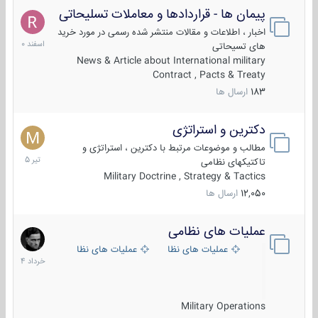
پیمان ها - قراردادها و معاملات تسلیحاتی
7
اسفند
اخبار ، اطلاعات و مقالات منتشر شده رسمی در مورد خرید
1400
های تسیحاتی
News & Article about International military
Contract , Pacts & Treaty
183
ارسال ها
دکترین و استراتژی
27
تیر
مطالب و موضوعات مرتبط با دکترین ، استراتژی و
1405
تاکتیکهای نظامی
Military Doctrine , Strategy & Tactics
12,050
ارسال ها
عملیات های نظامی
5
خرداد
عملیات های نظامی ایران
عملیات های نظامی خارجی
1404
Military Operations