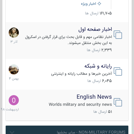
اخبار ویژه
161,705
ارسال ها
اخبار صفحه اول
7
آذر
اخبار نظامی مهم و قابل بحث برای قرار گرفتن در اسکرول
1403
به این بخش منتقل میشوند.
2,339
ارسال ها
رایانه و شبکه
30
بهمن
آخرین خبرها و مطالب رایانه و اینترنتی
1404
6,045
ارسال ها
English News
10
اردیبهش
Worlds military and security news
1398
51
ارسال ها
NON-MILITARY FORUMS - سایر بخشها