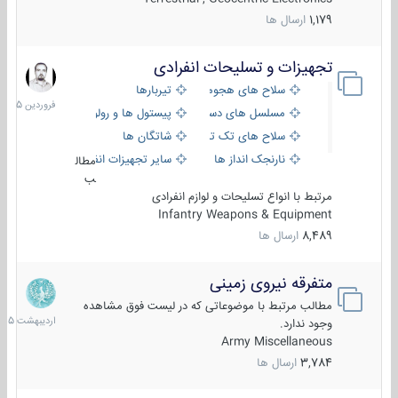
1,179
ارسال ها
تجهیزات و تسلیحات انفرادی
17
فروردین
سلاح های هجومی
تیربارها
1405
مسلسل های دستی
پیستول ها و رولورها
سلاح های تک تیر اندازی
شاتگان ها
نارنجک انداز ها
سایر تجهیزات انفرادی
مطال
ب
مرتبط با انواع تسلیحات و لوازم انفرادی
Infantry Weapons & Equipment
8,489
ارسال ها
متفرقه نیروی زمینی
27
اردیبهش
مطالب مرتبط با موضوعاتی که در لیست فوق مشاهده
1405
وجود ندارد.
Army Miscellaneous
3,784
ارسال ها