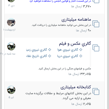
دی
در این قسمت اخبار و قوانین انجمن را مشاهده خواهید کرد
1403
3,670
ارسال ها
ماهنامه میلیتاری
30
اردیبهش
در این بخش می توانید ماهنامه میلیتاری را دریافت کنید.
1401
90
ارسال ها
گالري عكس و فيلم
سه
شنبه
گالري نيروي هوايي
گالري نيروي زميني
در
گالري نيروي دريايي
گالري تاریخ نظامی
15:40
عکس و فیلمهای جنگی را در این بخش ارسال کنید.
33,075
ارسال ها
کتابخانه میلیتاری
16
تیر
در این بخش کتابهای مرتبط و مقالات برگزیده سایت
1405
معرفی و ارایه می گردد.
2,065
ارسال ها