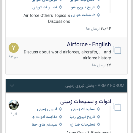
تاریخ نیروی هوایی
فضا و فضانوردی
دانشنامه هوایی
Air force Others Topics &
Discussions
19,094
ارسال ها
Airforce - English
15
مهر
Discuss about world airforces, aircrafts, ... and
1393
airforce history
27
ارسال ها
ARMY FORUM - بخش نیروی زمینی
ادوات و تسلیحات زمینی
21
آذر
تسلیحات زمینی
فناوری زمینی
1404
تاریخ نیروی زمینی
مقایسه ادوات جنگی
تسلیحات ضد زره
سیستم های حفاظت فعال
Army Gear & Equipment