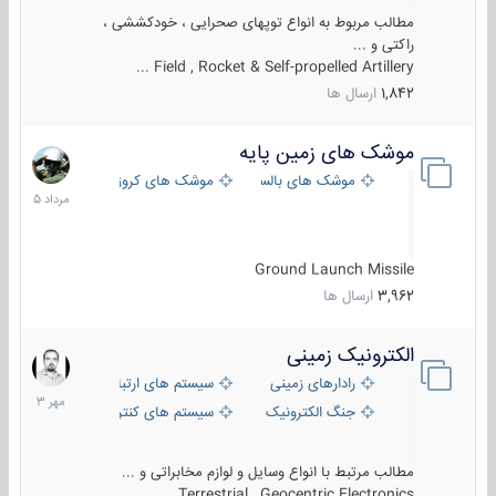
مطالب مربوط به انواع توپهای صحرایی ، خودکششی ،
راکتی و ...
Field , Rocket & Self-propelled Artillery ...
1,842
ارسال ها
موشک های زمین پایه
2
مرداد
موشک های بالستیک
موشک های کروز
1405
Ground Launch Missile
3,962
ارسال ها
الکترونیک زمینی
1
مهر
رادارهای زمینی
سیستم های ارتباطی و جمع آوری اطلاع
1403
جنگ الکترونیک
سیستم های کنترل آتش و تجهیزات الکتر
مطالب مرتبط با انواع وسایل و لوازم مخابراتی و ...
Terrestrial , Geocentric Electronics