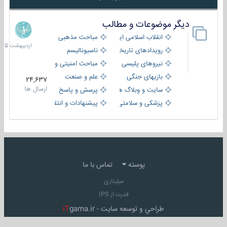
دیگر موضوعات و مطالب
8
اردیبهش
انقلاب اسلامی ایران
مباحث مذهبی
1405
رویدادهای تاریخی و مذهبی
ناسیونالیسم
نیروهای پلیسی
مباحث امنیتی و اطلاعاتی
بازیهای جنگی
علم و صنعت
24,637
ارسال ها
سایت و وبلاگ ها
پرسش و پاسخ
پزشکی و سلامتی
پیشنهادات و انتقادات
پوسته
تماس با ما
میلیتاری
قدرت از IPS
طراحي و توسعه سايت -
gama.ir
iT