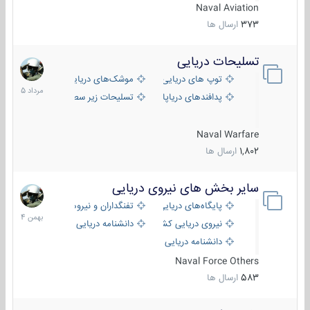
Naval Aviation
373
ارسال ها
تسلیحات دریایی
2
مرداد
توپ های دریایی
موشک‌های دریایی
1405
پدافندهای دریاپایه
تسلیحات زیر سطحی
Naval Warfare
1,802
ارسال ها
سایر بخش های نیروی دریایی
22
بهمن
پایگاه‌های دریایی
تفنگداران و نیروهای ویژه‌ی دریایی
1404
نیروی دریایی کشورهای مختلف
دانشنامه دریایی
دانشنامه دریایی کپی
Naval Force Others
583
ارسال ها