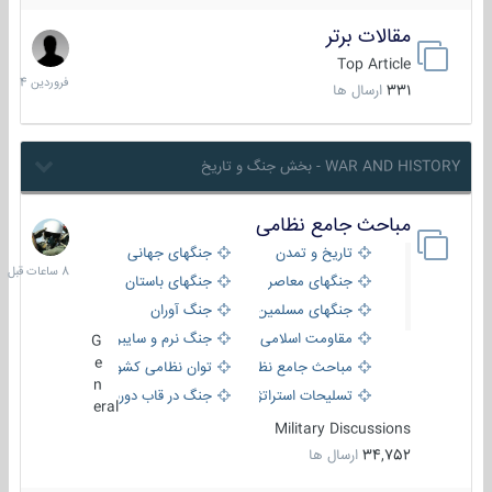
مقالات برتر
29
فروردین
Top Article
1404
331
ارسال ها
WAR AND HISTORY - بخش جنگ و تاریخ
مباحث جامع نظامی
8
ساعات
تاریخ و تمدن
جنگهای جهانی
قبل
جنگهای معاصر
جنگهای باستان
جنگهای مسلمین
جنگ آوران
مقاومت اسلامی
جنگ نرم و سایبری
G
e
مباحث جامع نظامی
توان نظامی کشورها
n
تسلیحات استراتژیک
جنگ در قاب دوربین
eral
Military Discussions
34,752
ارسال ها