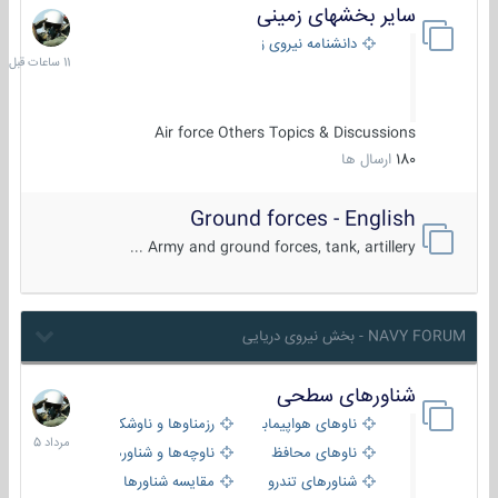
سایر بخشهای زمینی
11
ساعات
دانشنامه نیروی زمینی
قبل
Air force Others Topics & Discussions
180
ارسال ها
Ground forces - English
Army and ground forces, tank, artillery ...
NAVY FORUM - بخش نیروی دریایی
شناورهای سطحی
2
مرداد
ناوهای هواپیمابر و بالگرد بر
رزمناوها و ناوشکن‌ها
1405
ناوهای محافظ
ناوچه‌ها و شناورهای گشتی
شناورهای تندرو
مقایسه شناورها