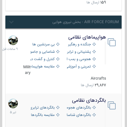
159
ارسال ها
AIR FORCE FORUM - بخش نیروی هوایی
هواپیماهای نظامی
9
ساعات
جنگنده و رهگیر
بی سرنشین ها
قبل
پشتیبانی و ترابری
شناسایی و جاسوسی
هجومی و بمب افکن
کنترل و گشت دریایی
تمرینی و آموزشی
مقایسه هواپیماها
Milit
ary
Aircrafts
29,867
ارسال ها
بالگردهای نظامی
22
تیر
بالگردهای هجومی
بالگردهای ترابری
1405
بالگردهای شناسایی
مقایسه بالگردها