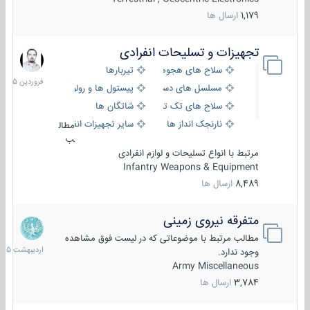
1,179
ارسال ها
تجهیزات و تسلیحات انفرادی
17
فروردین
سلاح های هجومی
تیربارها
1405
مسلسل های دستی
پیستول ها و رولورها
سلاح های تک تیر اندازی
شاتگان ها
نارنجک انداز ها
سایر تجهیزات انفرادی
مطال
ب
مرتبط با انواع تسلیحات و لوازم انفرادی
Infantry Weapons & Equipment
8,489
ارسال ها
متفرقه نیروی زمینی
27
اردیبهش
مطالب مرتبط با موضوعاتی که در لیست فوق مشاهده
1405
وجود ندارد.
Army Miscellaneous
3,784
ارسال ها