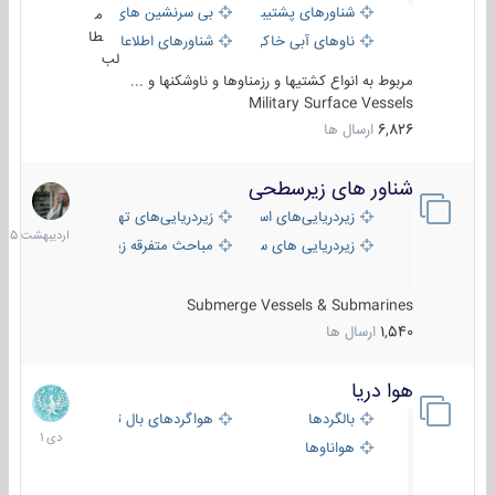
شناورهای پشتیبانی
بی سرنشین های دریایی
م
طا
ناوهای آبی خاکی و نیروبر
شناورهای اطلاعاتی و جاسوسی
لب
مربوط به انواع کشتیها و رزمناوها و ناوشکنها و ...
Military Surface Vessels
6,826
ارسال ها
شناور های زیرسطحی
31
اردیبهش
زیردریایی‌های استراتژیک
زیردریایی‌های تهاجمی
1405
زیردریایی های سبک
مباحث متفرقه زیرسطحی
Submerge Vessels & Submarines
1,540
ارسال ها
هوا دریا
12
دی
بالگردها
هواگردهای بال ثابت
1401
هواناوها