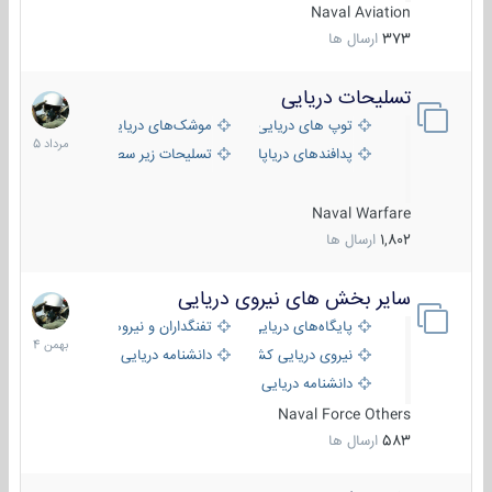
Naval Aviation
373
ارسال ها
تسلیحات دریایی
2
مرداد
توپ های دریایی
موشک‌های دریایی
1405
پدافندهای دریاپایه
تسلیحات زیر سطحی
Naval Warfare
1,802
ارسال ها
سایر بخش های نیروی دریایی
22
بهمن
پایگاه‌های دریایی
تفنگداران و نیروهای ویژه‌ی دریایی
1404
نیروی دریایی کشورهای مختلف
دانشنامه دریایی
دانشنامه دریایی کپی
Naval Force Others
583
ارسال ها