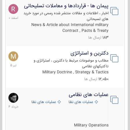
پیمان ها - قراردادها و معاملات تسلیحاتی
7
اسفند
اخبار ، اطلاعات و مقالات منتشر شده رسمی در مورد خرید
1400
های تسیحاتی
News & Article about International military
Contract , Pacts & Treaty
183
ارسال ها
دکترین و استراتژی
27
تیر
مطالب و موضوعات مرتبط با دکترین ، استراتژی و
1405
تاکتیکهای نظامی
Military Doctrine , Strategy & Tactics
12,050
ارسال ها
عملیات های نظامی
5
خرداد
عملیات های نظامی ایران
عملیات های نظامی خارجی
1404
Military Operations