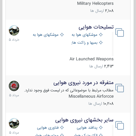
Military Helicopters
2,108
ارسال ها
تسلیحات هوایی
30
خرداد
موشکهای هوا به هوا
موشکهای هوا به سطح
1405
بمبها و راکت های هوایی
Air Launched Weapons
2,413
ارسال ها
متفرقه در مورد نیروی هوایی
7
مرداد
مطالب مرتبط با موضوعاتی که در لیست فوق وجود ندارد.
1405
Miscellaneous Airforcce
10,208
ارسال ها
سایر بخشهای نیروی هوایی
2
مرداد
پدافند هوایی
فناوری هوایی
1405
الکترونیک هوایی
موتورهای هوایی