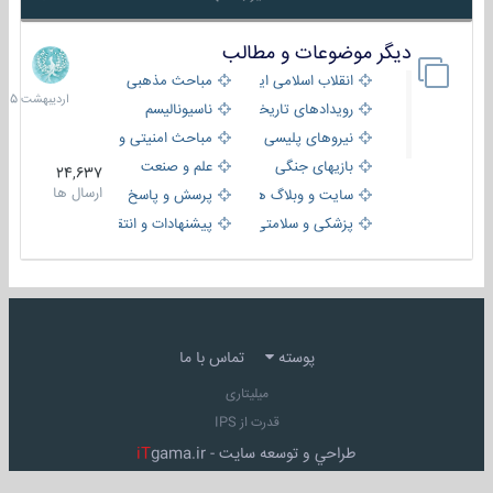
دیگر موضوعات و مطالب
8
اردیبهش
انقلاب اسلامی ایران
مباحث مذهبی
1405
رویدادهای تاریخی و مذهبی
ناسیونالیسم
نیروهای پلیسی
مباحث امنیتی و اطلاعاتی
بازیهای جنگی
علم و صنعت
24,637
ارسال ها
سایت و وبلاگ ها
پرسش و پاسخ
پزشکی و سلامتی
پیشنهادات و انتقادات
پوسته
تماس با ما
میلیتاری
قدرت از IPS
طراحي و توسعه سايت -
gama.ir
iT