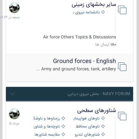
سایر بخشهای زمینی
جمعه
در
دانشنامه نیروی زمینی
09:22
Air force Others Topics & Discussions
180
ارسال ها
Ground forces - English
Army and ground forces, tank, artillery ...
NAVY FORUM - بخش نیروی دریایی
شناورهای سطحی
2
مرداد
ناوهای هواپیمابر و بالگرد بر
رزمناوها و ناوشکن‌ها
1405
ناوهای محافظ
ناوچه‌ها و شناورهای گشتی
شناورهای تندرو
مقایسه شناورها