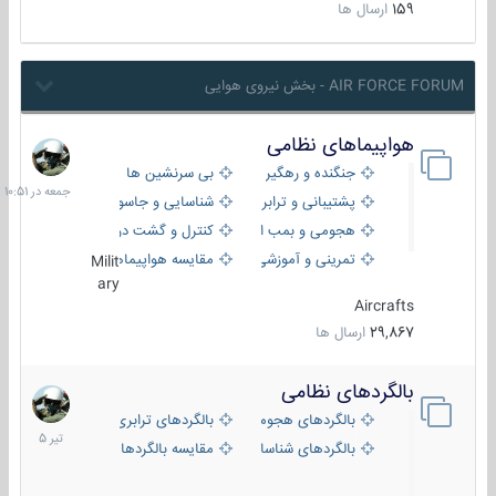
159
ارسال ها
AIR FORCE FORUM - بخش نیروی هوایی
هواپیماهای نظامی
جمعه
در
جنگنده و رهگیر
بی سرنشین ها
10:51
پشتیبانی و ترابری
شناسایی و جاسوسی
هجومی و بمب افکن
کنترل و گشت دریایی
تمرینی و آموزشی
مقایسه هواپیماها
Milit
ary
Aircrafts
29,867
ارسال ها
بالگردهای نظامی
22
تیر
بالگردهای هجومی
بالگردهای ترابری
1405
بالگردهای شناسایی
مقایسه بالگردها