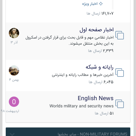
اخبار ویژه
161,707
ارسال ها
اخبار صفحه اول
7
آذر
اخبار نظامی مهم و قابل بحث برای قرار گرفتن در اسکرول
1403
به این بخش منتقل میشوند.
2,339
ارسال ها
رایانه و شبکه
30
بهمن
آخرین خبرها و مطالب رایانه و اینترنتی
1404
6,045
ارسال ها
English News
10
اردیبهش
Worlds military and security news
1398
51
ارسال ها
NON-MILITARY FORUMS - سایر بخشها