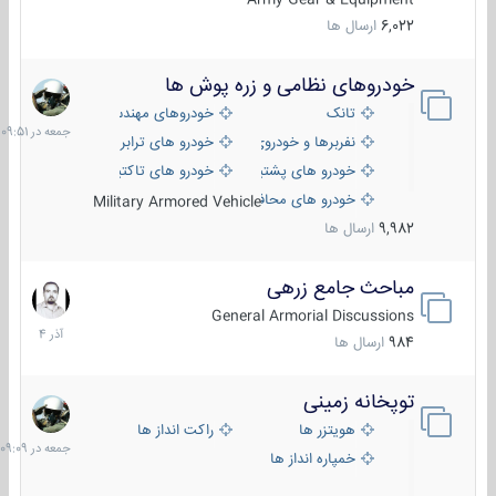
6,022
ارسال ها
خودروهای نظامی و زره پوش ها
جمعه
در
تانک
خودروهای مهندسی
09:51
نفربرها و خودروی های رزمی پیاده نظام
خودرو های ترابری نظامی
خودرو های پشتیبانی آتش ، شناسایی و ضد تانک
خودرو های تاکتیکی نظامی
خودرو های محافظت شده
Military Armored Vehicle
9,982
ارسال ها
مباحث جامع زرهی
7
آذر
General Armorial Discussions
1404
984
ارسال ها
توپخانه زمینی
جمعه
در
هویتزر ها
راکت انداز ها
09:09
خمپاره انداز ها