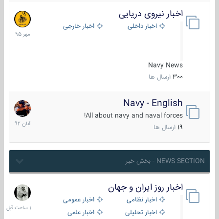
اخبار نیروی دریایی
27
مهر
اخبار داخلی
اخبار خارجی
1395
Navy News
300
ارسال ها
Navy - English
22
آبان
All about navy and naval forces!
1392
19
ارسال ها
NEWS SECTION - بخش خبر
اخبار روز ایران و جهان
1
ساعت
اخبار نظامی
اخبار عمومی
قبل
اخبار تحلیلی
اخبار علمی