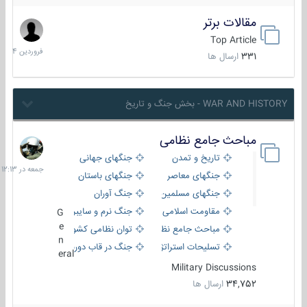
مقالات برتر
29
فروردین
Top Article
1404
331
ارسال ها
WAR AND HISTORY - بخش جنگ و تاریخ
مباحث جامع نظامی
جمعه
در
تاریخ و تمدن
جنگهای جهانی
12:13
جنگهای معاصر
جنگهای باستان
جنگهای مسلمین
جنگ آوران
مقاومت اسلامی
جنگ نرم و سایبری
G
e
مباحث جامع نظامی
توان نظامی کشورها
n
تسلیحات استراتژیک
جنگ در قاب دوربین
eral
Military Discussions
34,752
ارسال ها