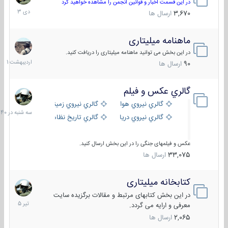
دی
در این قسمت اخبار و قوانین انجمن را مشاهده خواهید کرد
1403
3,670
ارسال ها
ماهنامه میلیتاری
30
اردیبهش
در این بخش می توانید ماهنامه میلیتاری را دریافت کنید.
1401
90
ارسال ها
گالري عكس و فيلم
سه
شنبه
گالري نيروي هوايي
گالري نيروي زميني
در
گالري نيروي دريايي
گالري تاریخ نظامی
15:40
عکس و فیلمهای جنگی را در این بخش ارسال کنید.
33,075
ارسال ها
کتابخانه میلیتاری
16
تیر
در این بخش کتابهای مرتبط و مقالات برگزیده سایت
1405
معرفی و ارایه می گردد.
2,065
ارسال ها