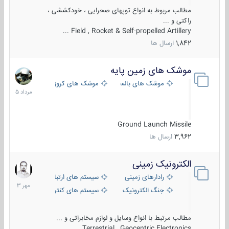
مطالب مربوط به انواع توپهای صحرایی ، خودکششی ،
راکتی و ...
Field , Rocket & Self-propelled Artillery ...
1,842
ارسال ها
موشک های زمین پایه
2
مرداد
موشک های بالستیک
موشک های کروز
1405
Ground Launch Missile
3,962
ارسال ها
الکترونیک زمینی
1
مهر
رادارهای زمینی
سیستم های ارتباطی و جمع آوری اطلاع
1403
جنگ الکترونیک
سیستم های کنترل آتش و تجهیزات الکتر
مطالب مرتبط با انواع وسایل و لوازم مخابراتی و ...
Terrestrial , Geocentric Electronics