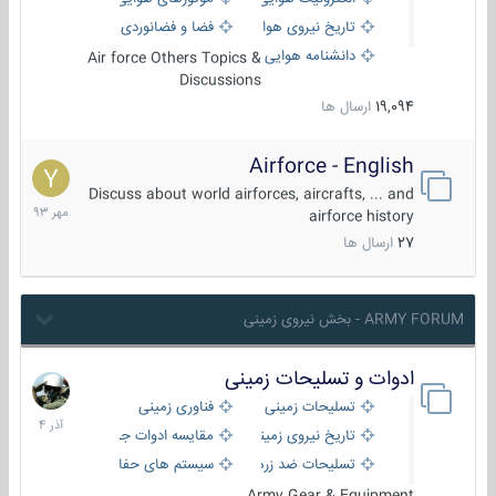
تاریخ نیروی هوایی
فضا و فضانوردی
دانشنامه هوایی
Air force Others Topics &
Discussions
19,094
ارسال ها
Airforce - English
15
مهر
Discuss about world airforces, aircrafts, ... and
1393
airforce history
27
ارسال ها
ARMY FORUM - بخش نیروی زمینی
ادوات و تسلیحات زمینی
21
آذر
تسلیحات زمینی
فناوری زمینی
1404
تاریخ نیروی زمینی
مقایسه ادوات جنگی
تسلیحات ضد زره
سیستم های حفاظت فعال
Army Gear & Equipment