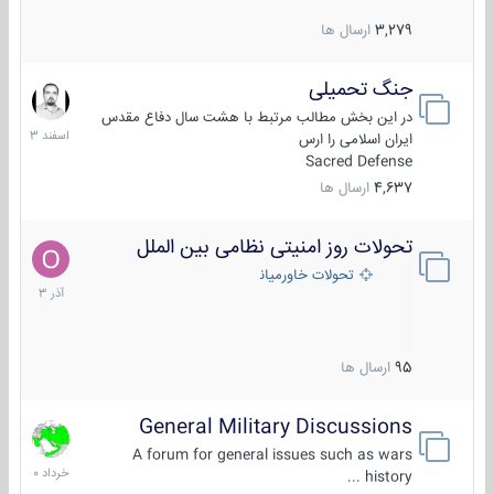
3,279
ارسال ها
جنگ تحمیلی
20
اسفند
در این بخش مطالب مرتبط با هشت سال دفاع مقدس
1403
ایران اسلامی را ارس
Sacred Defense
4,637
ارسال ها
تحولات روز امنیتی نظامی بین الملل
21
آذر
تحولات خاورمیانه
1403
95
ارسال ها
General Military Discussions
10
خرداد
A forum for general issues such as wars
1400
history ...