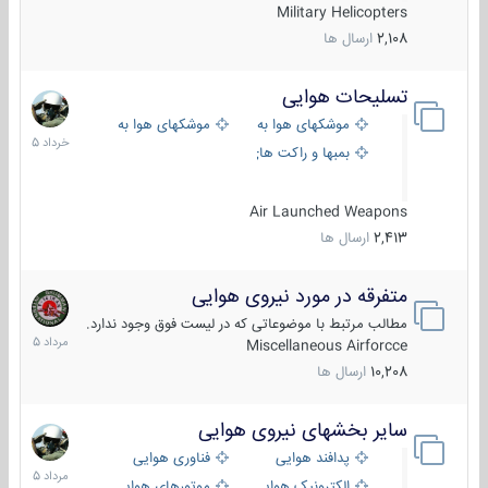
Military Helicopters
2,108
ارسال ها
تسلیحات هوایی
30
خرداد
موشکهای هوا به هوا
موشکهای هوا به سطح
1405
بمبها و راکت های هوایی
Air Launched Weapons
2,413
ارسال ها
متفرقه در مورد نیروی هوایی
7
مرداد
مطالب مرتبط با موضوعاتی که در لیست فوق وجود ندارد.
1405
Miscellaneous Airforcce
10,208
ارسال ها
سایر بخشهای نیروی هوایی
2
مرداد
پدافند هوایی
فناوری هوایی
1405
الکترونیک هوایی
موتورهای هوایی