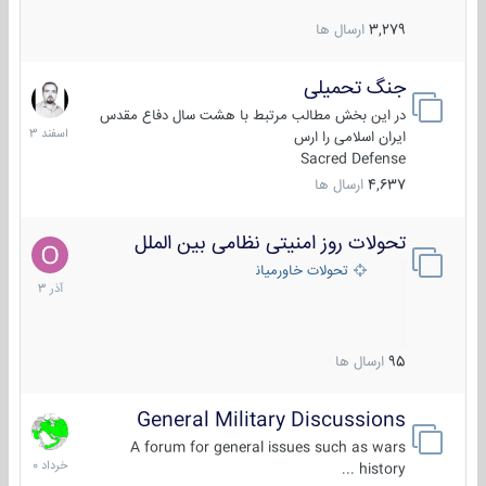
3,279
ارسال ها
جنگ تحمیلی
20
اسفند
در این بخش مطالب مرتبط با هشت سال دفاع مقدس
1403
ایران اسلامی را ارس
Sacred Defense
4,637
ارسال ها
تحولات روز امنیتی نظامی بین الملل
21
آذر
تحولات خاورمیانه
1403
95
ارسال ها
General Military Discussions
10
خرداد
A forum for general issues such as wars
1400
history ...