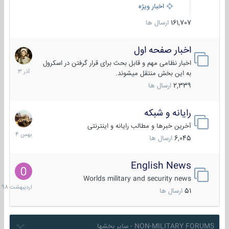
اخبار ویژه
161,707
ارسال ها
اخبار صفحه اول
7
آذر
اخبار نظامی مهم و قابل بحث برای قرار گرفتن در اسکرول
1403
به این بخش منتقل میشوند.
2,339
ارسال ها
رایانه و شبکه
30
بهمن
آخرین خبرها و مطالب رایانه و اینترنتی
1404
6,045
ارسال ها
English News
10
اردیبهش
Worlds military and security news
1398
51
ارسال ها
NON-MILITARY FORUMS - سایر بخشها