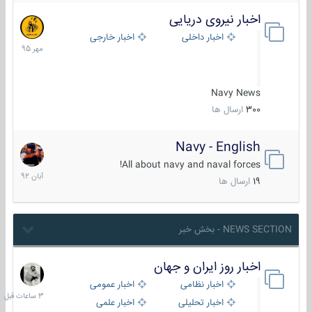
اخبار نیروی دریایی
27
مهر
اخبار داخلی
اخبار خارجی
1395
Navy News
300
ارسال ها
Navy - English
22
آبان
All about navy and naval forces!
1392
19
ارسال ها
NEWS SECTION - بخش خبر
اخبار روز ایران و جهان
3
ساعات
اخبار نظامی
اخبار عمومی
قبل
اخبار تحلیلی
اخبار علمی