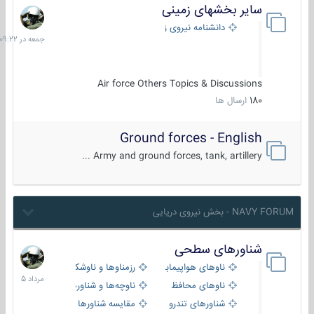
سایر بخشهای زمینی
جمعه
در
دانشنامه نیروی زمینی
09:22
Air force Others Topics & Discussions
180
ارسال ها
Ground forces - English
Army and ground forces, tank, artillery ...
NAVY FORUM - بخش نیروی دریایی
شناورهای سطحی
2
مرداد
ناوهای هواپیمابر و بالگرد بر
رزمناوها و ناوشکن‌ها
1405
ناوهای محافظ
ناوچه‌ها و شناورهای گشتی
شناورهای تندرو
مقایسه شناورها