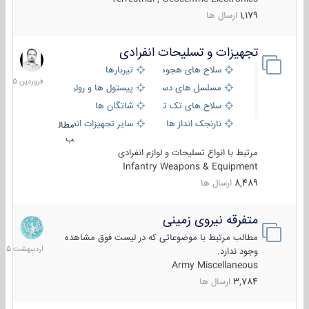
1,179
ارسال ها
تجهیزات و تسلیحات انفرادی
17
فروردین
سلاح های هجومی
تیربارها
1405
مسلسل های دستی
پیستول ها و رولورها
سلاح های تک تیر اندازی
شاتگان ها
نارنجک انداز ها
سایر تجهیزات انفرادی
مطال
ب
مرتبط با انواع تسلیحات و لوازم انفرادی
Infantry Weapons & Equipment
8,489
ارسال ها
متفرقه نیروی زمینی
27
اردیبهش
مطالب مرتبط با موضوعاتی که در لیست فوق مشاهده
1405
وجود ندارد.
Army Miscellaneous
3,784
ارسال ها