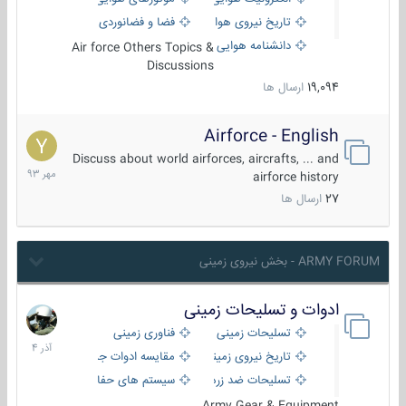
تاریخ نیروی هوایی
فضا و فضانوردی
دانشنامه هوایی
Air force Others Topics &
Discussions
19,094
ارسال ها
Airforce - English
15
مهر
Discuss about world airforces, aircrafts, ... and
1393
airforce history
27
ارسال ها
ARMY FORUM - بخش نیروی زمینی
ادوات و تسلیحات زمینی
21
آذر
تسلیحات زمینی
فناوری زمینی
1404
تاریخ نیروی زمینی
مقایسه ادوات جنگی
تسلیحات ضد زره
سیستم های حفاظت فعال
Army Gear & Equipment