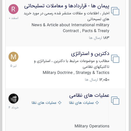
پیمان ها - قراردادها و معاملات تسلیحاتی
7
اسفند
اخبار ، اطلاعات و مقالات منتشر شده رسمی در مورد خرید
1400
های تسیحاتی
News & Article about International military
Contract , Pacts & Treaty
183
ارسال ها
دکترین و استراتژی
27
تیر
مطالب و موضوعات مرتبط با دکترین ، استراتژی و
1405
تاکتیکهای نظامی
Military Doctrine , Strategy & Tactics
12,050
ارسال ها
عملیات های نظامی
5
خرداد
عملیات های نظامی ایران
عملیات های نظامی خارجی
1404
Military Operations