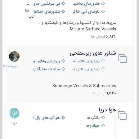
شناورهای پشتیبانی
بی سرنشین های دریایی
م
طا
ناوهای آبی خاکی و نیروبر
شناورهای اطلاعاتی و جاسوسی
لب
مربوط به انواع کشتیها و رزمناوها و ناوشکنها و ...
Military Surface Vessels
6,826
ارسال ها
شناور های زیرسطحی
31
اردیبهش
زیردریایی‌های استراتژیک
زیردریایی‌های تهاجمی
1405
زیردریایی های سبک
مباحث متفرقه زیرسطحی
Submerge Vessels & Submarines
1,540
ارسال ها
هوا دریا
12
دی
بالگردها
هواگردهای بال ثابت
1401
هواناوها