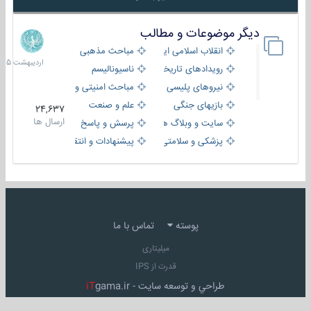
دیگر موضوعات و مطالب
8
اردیبهش
انقلاب اسلامی ایران
مباحث مذهبی
1405
رویدادهای تاریخی و مذهبی
ناسیونالیسم
نیروهای پلیسی
مباحث امنیتی و اطلاعاتی
بازیهای جنگی
علم و صنعت
24,637
ارسال ها
سایت و وبلاگ ها
پرسش و پاسخ
پزشکی و سلامتی
پیشنهادات و انتقادات
پوسته
تماس با ما
میلیتاری
قدرت از IPS
طراحي و توسعه سايت -
gama.ir
iT