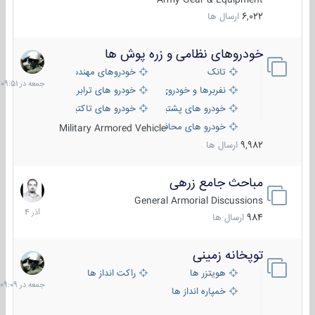
6,022
ارسال ها
خودروهای نظامی و زره پوش ها
جمعه
در
تانک
خودروهای مهندسی
09:51
نفربرها و خودروی های رزمی پیاده نظام
خودرو های ترابری نظامی
خودرو های پشتیبانی آتش ، شناسایی و ضد تانک
خودرو های تاکتیکی نظامی
خودرو های محافظت شده
Military Armored Vehicle
9,982
ارسال ها
مباحث جامع زرهی
7
آذر
General Armorial Discussions
1404
984
ارسال ها
توپخانه زمینی
جمعه
در
هویتزر ها
راکت انداز ها
09:09
خمپاره انداز ها