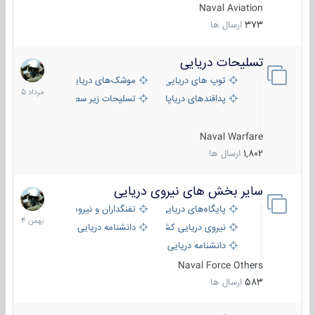
Naval Aviation
373
ارسال ها
تسلیحات دریایی
2
مرداد
توپ های دریایی
موشک‌های دریایی
1405
پدافندهای دریاپایه
تسلیحات زیر سطحی
Naval Warfare
1,802
ارسال ها
سایر بخش های نیروی دریایی
22
بهمن
پایگاه‌های دریایی
تفنگداران و نیروهای ویژه‌ی دریایی
1404
نیروی دریایی کشورهای مختلف
دانشنامه دریایی
دانشنامه دریایی کپی
Naval Force Others
583
ارسال ها