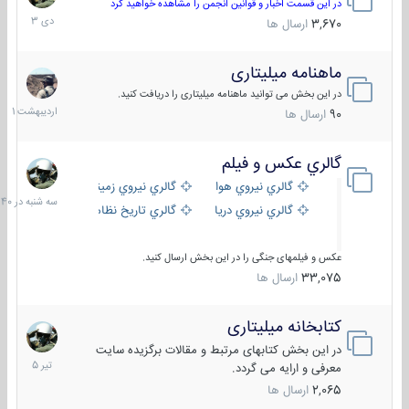
دی
در این قسمت اخبار و قوانین انجمن را مشاهده خواهید کرد
1403
3,670
ارسال ها
ماهنامه میلیتاری
30
اردیبهش
در این بخش می توانید ماهنامه میلیتاری را دریافت کنید.
1401
90
ارسال ها
گالري عكس و فيلم
سه
شنبه
گالري نيروي هوايي
گالري نيروي زميني
در
گالري نيروي دريايي
گالري تاریخ نظامی
15:40
عکس و فیلمهای جنگی را در این بخش ارسال کنید.
33,075
ارسال ها
کتابخانه میلیتاری
16
تیر
در این بخش کتابهای مرتبط و مقالات برگزیده سایت
1405
معرفی و ارایه می گردد.
2,065
ارسال ها