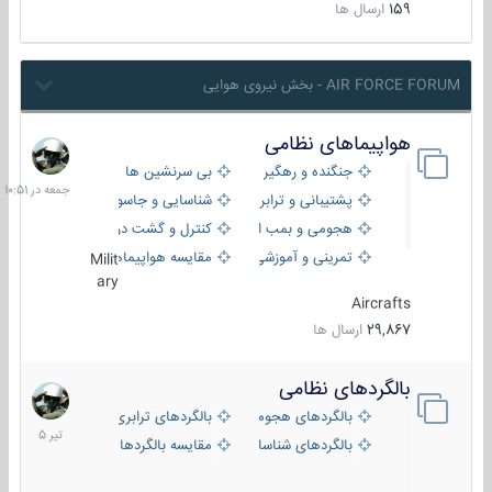
159
ارسال ها
AIR FORCE FORUM - بخش نیروی هوایی
هواپیماهای نظامی
جمعه
در
جنگنده و رهگیر
بی سرنشین ها
10:51
پشتیبانی و ترابری
شناسایی و جاسوسی
هجومی و بمب افکن
کنترل و گشت دریایی
تمرینی و آموزشی
مقایسه هواپیماها
Milit
ary
Aircrafts
29,867
ارسال ها
بالگردهای نظامی
22
تیر
بالگردهای هجومی
بالگردهای ترابری
1405
بالگردهای شناسایی
مقایسه بالگردها