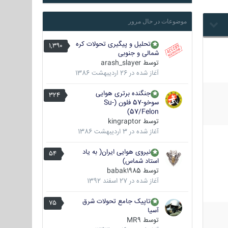
موضوعات در حال مرور
تحلیل و پیگیری تحولات کره
1,390
شمالی و جنوبی
توسط
arash_slayer
آغاز شده در
26 اردیبهشت 1386
جنگنده برتری هوایی
324
سوخو-57 فلون (Su-
57/Felon)
توسط
kingraptor
آغاز شده در
3 اردیبهشت 1386
نیروی هوایی ایران( به یاد
54
استاد شماس)
توسط
babak1985
آغاز شده در
27 اسفند 1392
تاپیک جامع تحولات شرق
75
آسیا
توسط
MR9