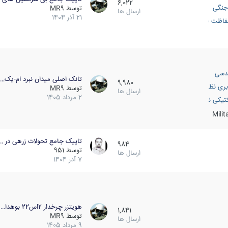
6,022
جنگی
توسط
MR9
ارسال ها
21 آذر 1404
اظت فعال
دسی
تانک اصلی میدان نبرد ام-یک…
9,980
بری نظامی
توسط
MR9
ارسال ها
2 مرداد 1405
انک
تیکی نظامی
Mili
تاپیک جامع تحولات زرهی در …
984
توسط
951
ارسال ها
7 آذر 1404
هویتزر چرخدار 2اس22 بوهدا…
1,841
توسط
MR9
ارسال ها
9 مرداد 1405