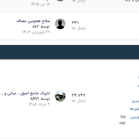
ارسال ها
16 تیر 1405
سلاح هجومی مصاف
331
توسط
ak2
ارسال ها
29 فروردین 1404
تاپیک جامع اصول ، مبانی و …
34,747
توسط
MR9
بری
ارسال ها
9 مرداد 1405
ورها
ربین
Ge
ner