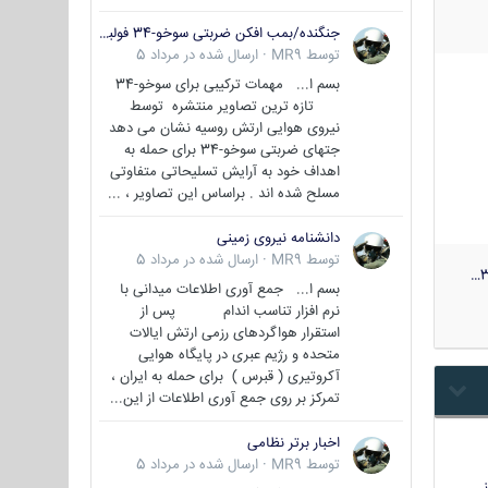
جنگنده/بمب افکن ضربتی سوخو-34 فولبک ( Sukhoi Su-34/Fullback)
توسط
MR9
·
ارسال شده در
مرداد 5
بسم ا... مهمات ترکیبی برای سوخو-34
تازه ترین تصاویر منتشره توسط
نیروی هوایی ارتش روسیه نشان می دهد
جتهای ضربتی سوخو-34 برای حمله به
اهداف خود به آرایش تسلیحاتی متفاوتی
مسلح شده اند . براساس این تصاویر ، ...
دانشنامه نیروی زمینی
توسط
MR9
·
ارسال شده در
مرداد 5
3
بسم ا... جمع آوری اطلاعات میدانی با
نرم افزار تناسب اندام پس از
استقرار هواگردهای رزمی ارتش ایالات
متحده و رژیم عبری در پایگاه هوایی
آکروتیری ( قبرس ) برای حمله به ایران ،
تمرکز بر روی جمع آوری اطلاعات از این...
اخبار برتر نظامی
توسط
MR9
·
ارسال شده در
مرداد 5
…