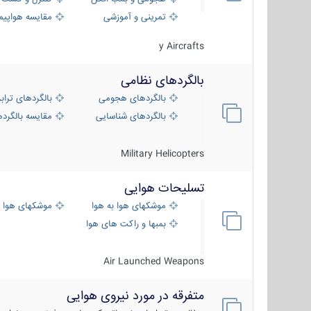
تمرینی و آموزشی
مقایسه هواپیم
y Aircrafts
بالگردهای نظامی
بالگردهای هجومی
بالگردهای تراب
بالگردهای شناسایی
مقایسه بالگرده
Military Helicopters
تسلیحات هوایی
موشکهای هوا به هوا
موشکهای هوا 
بمبها و راکت های هوایی
Air Launched Weapons
متفرقه در مورد نیروی هوایی