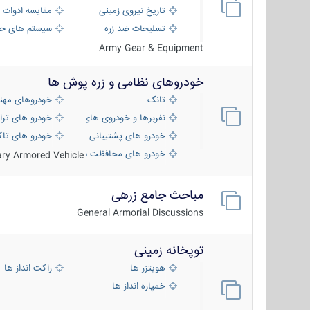
تاریخ نیروی زمینی
مقایسه ادوات 
تسلیحات ضد زره
سیستم های حف
Army Gear & Equipment
خودروهای نظامی و زره پوش ها
تانک
خودروهای مهن
نفربرها و خودروی های رزمی پیاده نظام
خودرو های ترا
خودرو های پشتیبانی آتش ، شناسایی و ضد ت
خودرو های تاک
خودرو های محافظت شده
tary Armored Vehicle
مباحث جامع زرهی
General Armorial Discussions
توپخانه زمینی
هویتزر ها
راکت انداز ها
خمپاره انداز ها