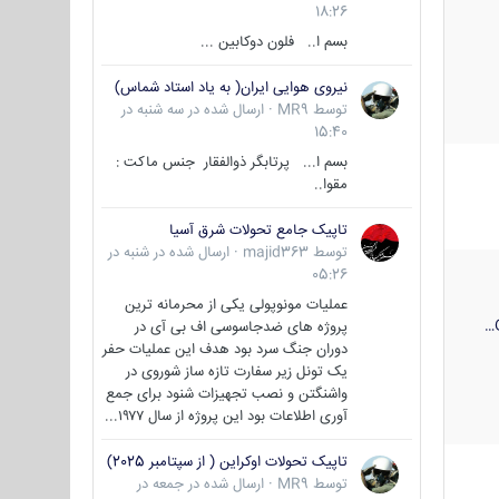
18:26
بسم ا.. فلون دوکابین ...
نیروی هوایی ایران( به یاد استاد شماس)
توسط
MR9
·
ارسال شده در
سه شنبه در
15:40
بسم ا... پرتابگر ذوالفقار جنس ماکت :
مقوا..
تاپیک جامع تحولات شرق آسیا
توسط
majid363
·
ارسال شده در
شنبه در
05:26
عملیات مونوپولی یکی از محرمانه ترین
پروژه های ضدجاسوسی اف بی آی در
دوران جنگ سرد بود هدف این عملیات حفر
یک تونل زیر سفارت تازه ساز شوروی در
واشنگتن و نصب تجهیزات شنود برای جمع
آوری اطلاعات بود این پروژه از سال ۱۹۷۷...
تاپیک تحولات اوکراین ( از سپتامبر 2025)
توسط
MR9
·
ارسال شده در
جمعه در