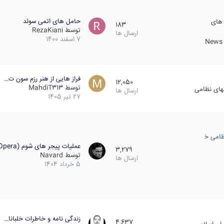
حامل های اتمی سوئد
 های
183
توسط
RezaKiani
ارسال ها
7 اسفند 1400
News &
فراز هایی از هنر رزم سون ت…
12,050
توسط
MahdiT313
کهای نظامی
ارسال ها
27 تیر 1405
ظامی خارجی
عملیات پیجر های شوم (Opera…
3,279
توسط
Navard
ارسال ها
5 خرداد 1404
زندگی نامه و خاطرات خلبانا…
4,637