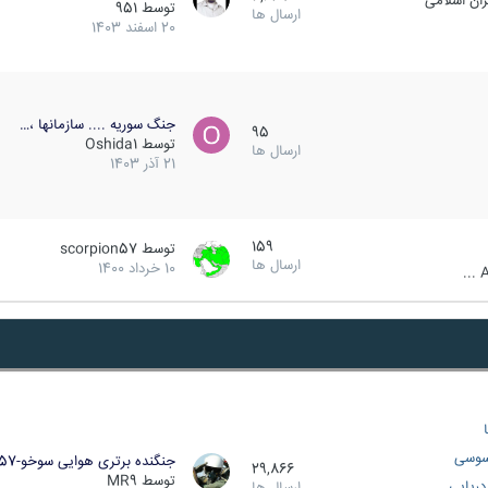
ان اسلامی
توسط
951
ارسال ها
20 اسفند 1403
جنگ سوریه .... سازمانها ،…
95
توسط
Oshida1
ارسال ها
21 آذر 1403
159
توسط
scorpion57
ارسال ها
10 خرداد 1400
A
سوسی
جنگنده برتری هوایی سوخو-57…
29,866
توسط
MR9
ریایی
ارسال ها