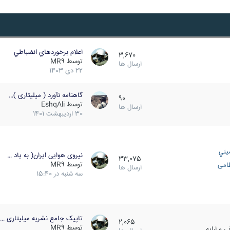
اعلام برخوردهاي انضباطي
3,670
توسط
MR9
ارسال ها
22 دی 1403
گاهنامه نآورد ( میلیتاری )…
90
توسط
EshqAli
ارسال ها
30 اردیبهشت 1401
يني
نیروی هوایی ایران( به یاد …
33,075
توسط
MR9
ظامی
ارسال ها
سه شنبه در 15:40
تاپیک جامع نشریه میلیتاری …
2,065
توسط
MR9
 و ارایه