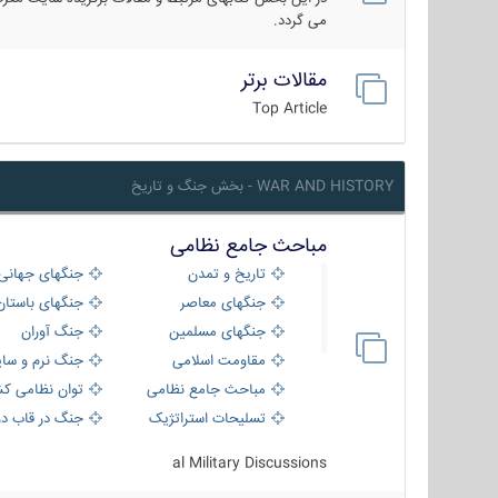
می گردد.
مقالات برتر
Top Article
WAR AND HISTORY - بخش جنگ و تاریخ
مباحث جامع نظامی
تاریخ و تمدن
جنگهای جهانی
جنگهای معاصر
جنگهای باستان
جنگهای مسلمین
جنگ آوران
مقاومت اسلامی
جنگ نرم و سای
مباحث جامع نظامی
توان نظامی کش
تسلیحات استراتژیک
جنگ در قاب دو
al Military Discussions