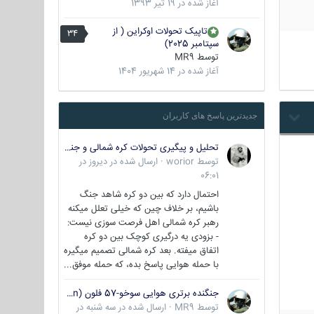
آغاز شده در
19 تیر 1393
تاپیک تحولات اوکراین ( از
34
سپتامبر 2025)
توسط
MR9
آغاز شده در
14 شهریور 1404
جدیدترین پاسخ های کاربران
تحلیل و پیگیری تحولات کره شمالی و جنوبی
توسط
worior
·
ارسال شده در
دیروز در
06:01
احتمال دارد که بین دو کره شاهد جنگ
باشیم، بر خلاف چین که خیلی تعلل میکنه
رهبر کره شمالی اهل فرصت سوزی نیست:
- بزودی یه درگیری کوچک بین دو کره
اتفاق میفته. بعد کره شمالی تصمیم میگیره
با حمله هوایی پاسخ بده، که حمله موفق...
جنگنده برتری هوایی سوخو-57 فلون (Su-57/Felon)
توسط
MR9
·
ارسال شده در
سه شنبه در