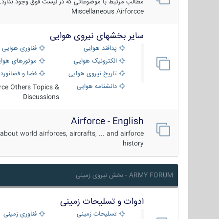
مطالب مرتبط با موضوعاتی که در لیست فوق وجود ندارد.
Miscellaneous Airforcce
سایر بخشهای نیروی هوایی
پدافند هوایی
فناوری هوایی
الکترونیک هوایی
موتورهای هوا
تاریخ نیروی هوایی
فضا و فضانورد
دانشنامه هوایی
orce Others Topics &
Discussions
Airforce - English
about world airforces, aircrafts, ... and airforce
history
ARMY FORUM - بخش نیروی زمینی
ادوات و تسلیحات زمینی
تسلیحات زمینی
فناوری زمینی