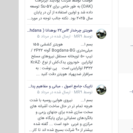
موشک توسط شرکت یونایتد ایرکرافت
(OAK) به طور خاص برای Su-57 توسعه
داده شد و اولین استفاده از آن در پایان
سال 2025 بود. نکته جالب توجه در مورد...
هویتزر چرخدار 2اس22 بوهدانا ( wheeled howitzer 2S22 Bohdana )
توسط
MR9
·
ارسال شده در
مرداد 5
بسم ا... هویتزر کششی ۱۵۵
میلی‌متری Bogdana-BG گونه 2P22 /
تیپ ۵۰ توپخانه مستقل نیروهای مسلح
اوکراین خودروی یدک‌کش از نوع KrAZ-
6322 اوکراینی است پی نوشت : به
سرافزار ضدپهپاد هویتزر دقت کنید ...
تاپیک جامع اصول ، مبانی و مفاهیم پدافند غیر عامل
…
توسط
MR9
·
ارسال شده در
مرداد 5
بسم ا... نیروی هوایی روسیه با شدت
هرچه تمام تر در حال ساخت آشیانه های
سخت سازی شده برای جتهای رزمی و
بالگردهای عملیاتی برای پایگاه های
مرکزی و غربی خود است ... گفته شده
بیشتر از 90 شرکت بسیج شده اند تا کار...