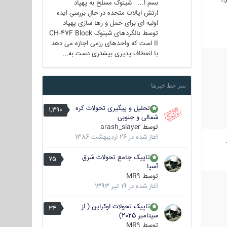
بسم ا... شینوک مسلح به پهپاد
ارتش ایالات متحده در حال بررسی ایده
اولیه ای برای حمل و رها سازی پهپاد
توسط بالگردهای شینوک CH-47F Block
II است که واحدهای رزمی اجازه می دهد
با انعطاف پذیری بیشتری دست به...
سر خط خبرها
تحلیل و پیگیری تحولات کره
1,390
شمالی و جنوبی
توسط
arash_slayer
آغاز شده در
26 اردیبهشت 1386
تاپیک جامع تحولات شرق
75
آسیا
توسط
MR9
آغاز شده در
19 تیر 1393
تاپیک تحولات اوکراین ( از
34
سپتامبر 2025)
توسط
MR9