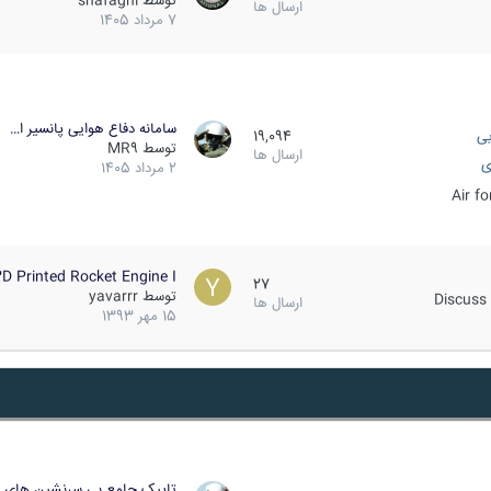
توسط
shafaghi
ارسال ها
7 مرداد 1405
سامانه دفاع هوایی پانسیر ا…
یی
19,094
توسط
MR9
ارسال ها
ی
2 مرداد 1405
Air f
D Printed Rocket Engine I…
27
توسط
yavarrr
Discuss 
ارسال ها
15 مهر 1393
تاپیک جامع بی سرنشین های ز