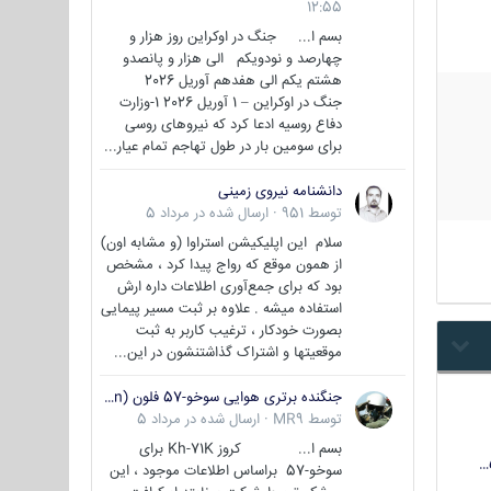
12:55
بسم ا... جنگ در اوکراین روز هزار و
چهارصد و نودویکم الی هزار و پانصدو
هشتم یکم الی هفدهم آوریل 2026
جنگ در اوکراین – 1 آوریل 2026 1-وزارت
دفاع روسیه ادعا کرد که نیروهای روسی
برای سومین بار در طول تهاجم تمام عیار...
دانشنامه نیروی زمینی
توسط
951
·
ارسال شده در
مرداد 5
سلام این اپلیکیشن استراوا (و مشابه اون)
از همون موقع که رواج پیدا کرد ، مشخص
بود که برای جمع‌آوری اطلاعات داره ارش
استفاده میشه . علاوه بر ثبت مسیر پیمایی
بصورت خودکار ، ترغیب کاربر به ثبت
موقعیتها و اشتراک‌ گذاشتنشون در این...
جنگنده برتری هوایی سوخو-57 فلون (Su-57/Felon)
توسط
MR9
·
ارسال شده در
مرداد 5
بسم ا... کروز Kh-71K برای
سوخو-57 براساس اطلاعات موجود ، این