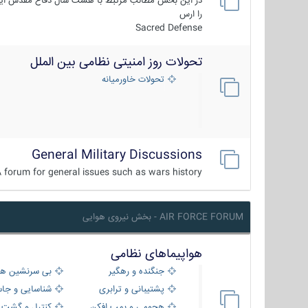
در این بخش مطالب مرتبط با هشت سال دفاع مقدس ایر
را ارس
Sacred Defense
تحولات روز امنیتی نظامی بین الملل
تحولات خاورمیانه
General Military Discussions
 forum for general issues such as wars history ...
AIR FORCE FORUM - بخش نیروی هوایی
هواپیماهای نظامی
جنگنده و رهگیر
بی سرنشین ها
پشتیبانی و ترابری
شناسایی و جا
هجومی و بمب افکن
کنترل و گشت د