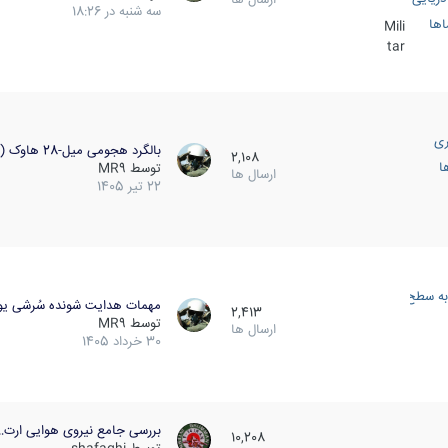
سه شنبه در 18:26
اها
Mili
tar
ری
بالگرد هجومی میل-28 هاوک (…
2,108
ا
توسط
MR9
ارسال ها
22 تیر 1405
به سطح
مهمات هدایت شونده سُرشی یو
2,413
توسط
MR9
ارسال ها
30 خرداد 1405
بررسی جامع نیروی هوایی ارت…
10,208