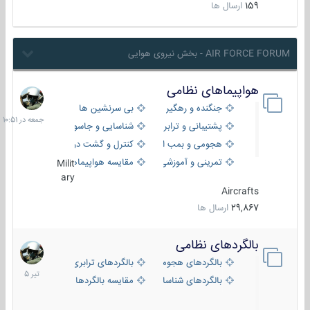
159
ارسال ها
AIR FORCE FORUM - بخش نیروی هوایی
هواپیماهای نظامی
جمعه
در
جنگنده و رهگیر
بی سرنشین ها
10:51
پشتیبانی و ترابری
شناسایی و جاسوسی
هجومی و بمب افکن
کنترل و گشت دریایی
تمرینی و آموزشی
مقایسه هواپیماها
Milit
ary
Aircrafts
29,867
ارسال ها
بالگردهای نظامی
22
تیر
بالگردهای هجومی
بالگردهای ترابری
1405
بالگردهای شناسایی
مقایسه بالگردها