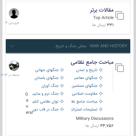
مقالات برتر
29
فروردین
Top Article
1404
331
ارسال ها
WAR AND HISTORY - بخش جنگ و تاریخ
مباحث جامع نظامی
جمعه
در
تاریخ و تمدن
جنگهای جهانی
12:13
جنگهای معاصر
جنگهای باستان
جنگهای مسلمین
جنگ آوران
مقاومت اسلامی
جنگ نرم و سایبری
G
e
مباحث جامع نظامی
توان نظامی کشورها
n
تسلیحات استراتژیک
جنگ در قاب دوربین
eral
Military Discussions
34,752
ارسال ها