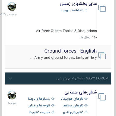
سایر بخشهای زمینی
جمعه
در
دانشنامه نیروی زمینی
09:22
Air force Others Topics & Discussions
180
ارسال ها
Ground forces - English
Army and ground forces, tank, artillery ...
NAVY FORUM - بخش نیروی دریایی
شناورهای سطحی
2
مرداد
ناوهای هواپیمابر و بالگرد بر
رزمناوها و ناوشکن‌ها
1405
ناوهای محافظ
ناوچه‌ها و شناورهای گشتی
شناورهای تندرو
مقایسه شناورها