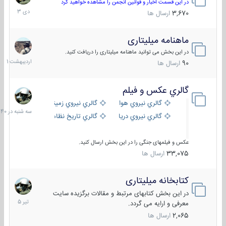
دی
در این قسمت اخبار و قوانین انجمن را مشاهده خواهید کرد
1403
3,670
ارسال ها
ماهنامه میلیتاری
30
اردیبهش
در این بخش می توانید ماهنامه میلیتاری را دریافت کنید.
1401
90
ارسال ها
گالري عكس و فيلم
سه
شنبه
گالري نيروي هوايي
گالري نيروي زميني
در
گالري نيروي دريايي
گالري تاریخ نظامی
15:40
عکس و فیلمهای جنگی را در این بخش ارسال کنید.
33,075
ارسال ها
کتابخانه میلیتاری
16
تیر
در این بخش کتابهای مرتبط و مقالات برگزیده سایت
1405
معرفی و ارایه می گردد.
2,065
ارسال ها