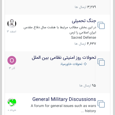
3,279
ارسال ها
جنگ تحمیلی
20
اسفند
در این بخش مطالب مرتبط با هشت سال دفاع مقدس
1403
ایران اسلامی را ارس
Sacred Defense
4,637
ارسال ها
تحولات روز امنیتی نظامی بین الملل
21
آذر
تحولات خاورمیانه
1403
95
ارسال ها
General Military Discussions
10
خرداد
A forum for general issues such as wars
1400
history ...