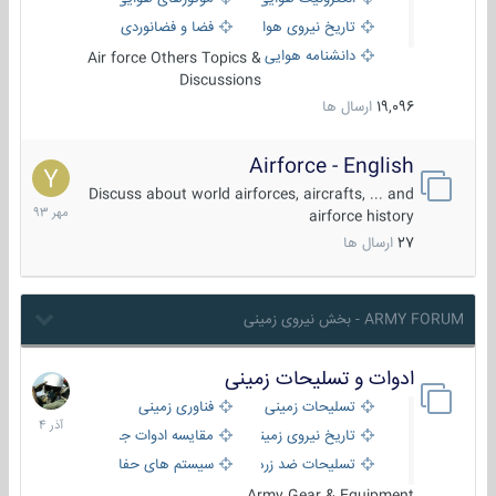
تاریخ نیروی هوایی
فضا و فضانوردی
دانشنامه هوایی
Air force Others Topics &
Discussions
19,096
ارسال ها
Airforce - English
15
مهر
Discuss about world airforces, aircrafts, ... and
1393
airforce history
27
ارسال ها
ARMY FORUM - بخش نیروی زمینی
ادوات و تسلیحات زمینی
21
آذر
تسلیحات زمینی
فناوری زمینی
1404
تاریخ نیروی زمینی
مقایسه ادوات جنگی
تسلیحات ضد زره
سیستم های حفاظت فعال
Army Gear & Equipment