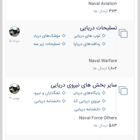
Naval Aviation
373
ارسال ها
تسلیحات دریایی
2
مرداد
توپ های دریایی
موشک‌های دریایی
1405
پدافندهای دریاپایه
تسلیحات زیر سطحی
Naval Warfare
1,802
ارسال ها
سایر بخش های نیروی دریایی
22
بهمن
پایگاه‌های دریایی
تفنگداران و نیروهای ویژه‌ی دریایی
1404
نیروی دریایی کشورهای مختلف
دانشنامه دریایی
دانشنامه دریایی کپی
Naval Force Others
583
ارسال ها