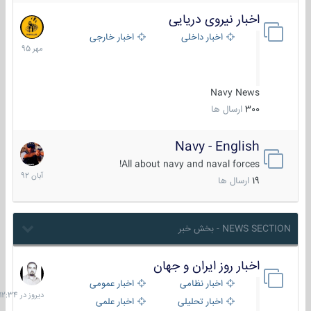
اخبار نیروی دریایی
27
مهر
اخبار داخلی
اخبار خارجی
1395
Navy News
300
ارسال ها
Navy - English
22
آبان
All about navy and naval forces!
1392
19
ارسال ها
NEWS SECTION - بخش خبر
اخبار روز ایران و جهان
دیروز
در
اخبار نظامی
اخبار عمومی
12:34
اخبار تحلیلی
اخبار علمی