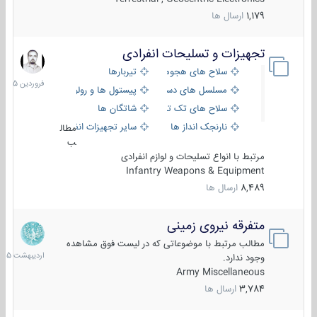
1,179
ارسال ها
تجهیزات و تسلیحات انفرادی
17
فروردین
سلاح های هجومی
تیربارها
1405
مسلسل های دستی
پیستول ها و رولورها
سلاح های تک تیر اندازی
شاتگان ها
نارنجک انداز ها
سایر تجهیزات انفرادی
مطال
ب
مرتبط با انواع تسلیحات و لوازم انفرادی
Infantry Weapons & Equipment
8,489
ارسال ها
متفرقه نیروی زمینی
27
اردیبهش
مطالب مرتبط با موضوعاتی که در لیست فوق مشاهده
1405
وجود ندارد.
Army Miscellaneous
3,784
ارسال ها