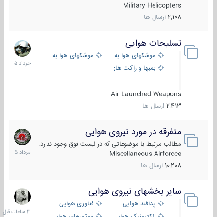
Military Helicopters
2,108
ارسال ها
تسلیحات هوایی
30
خرداد
موشکهای هوا به هوا
موشکهای هوا به سطح
1405
بمبها و راکت های هوایی
Air Launched Weapons
2,413
ارسال ها
متفرقه در مورد نیروی هوایی
7
مرداد
مطالب مرتبط با موضوعاتی که در لیست فوق وجود ندارد.
1405
Miscellaneous Airforcce
10,208
ارسال ها
سایر بخشهای نیروی هوایی
3
ساعات
پدافند هوایی
فناوری هوایی
قبل
الکترونیک هوایی
موتورهای هوایی