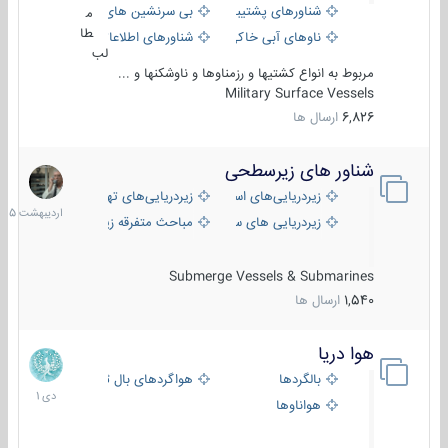
شناورهای پشتیبانی
بی سرنشین های دریایی
م
طا
ناوهای آبی خاکی و نیروبر
شناورهای اطلاعاتی و جاسوسی
لب
مربوط به انواع کشتیها و رزمناوها و ناوشکنها و ...
Military Surface Vessels
6,826
ارسال ها
شناور های زیرسطحی
31
اردیبهش
زیردریایی‌های استراتژیک
زیردریایی‌های تهاجمی
1405
زیردریایی های سبک
مباحث متفرقه زیرسطحی
Submerge Vessels & Submarines
1,540
ارسال ها
هوا دریا
12
دی
بالگردها
هواگردهای بال ثابت
1401
هواناوها