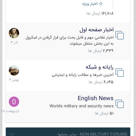
اخبار ویژه
161,708
ارسال ها
اخبار صفحه اول
7
آذر
اخبار نظامی مهم و قابل بحث برای قرار گرفتن در اسکرول
1403
به این بخش منتقل میشوند.
2,339
ارسال ها
رایانه و شبکه
30
بهمن
آخرین خبرها و مطالب رایانه و اینترنتی
1404
6,045
ارسال ها
English News
10
اردیبهش
Worlds military and security news
1398
51
ارسال ها
NON-MILITARY FORUMS - سایر بخشها