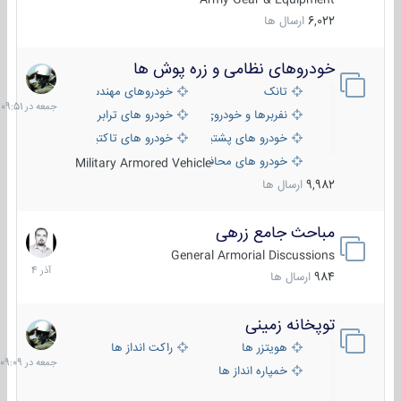
6,022
ارسال ها
خودروهای نظامی و زره پوش ها
جمعه
در
تانک
خودروهای مهندسی
09:51
نفربرها و خودروی های رزمی پیاده نظام
خودرو های ترابری نظامی
خودرو های پشتیبانی آتش ، شناسایی و ضد تانک
خودرو های تاکتیکی نظامی
خودرو های محافظت شده
Military Armored Vehicle
9,982
ارسال ها
مباحث جامع زرهی
7
آذر
General Armorial Discussions
1404
984
ارسال ها
توپخانه زمینی
جمعه
در
هویتزر ها
راکت انداز ها
09:09
خمپاره انداز ها