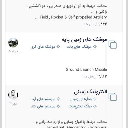
مطالب مربوط به انواع توپهای صحرایی ، خودکششی ،
راکتی و ...
Field , Rocket & Self-propelled Artillery ...
1,842
ارسال ها
موشک های زمین پایه
2
مرداد
موشک های بالستیک
موشک های کروز
1405
Ground Launch Missile
3,962
ارسال ها
الکترونیک زمینی
1
مهر
رادارهای زمینی
سیستم های ارتباطی و جمع آوری اطلاع
1403
جنگ الکترونیک
سیستم های کنترل آتش و تجهیزات الکتر
مطالب مرتبط با انواع وسایل و لوازم مخابراتی و ...
Terrestrial , Geocentric Electronics