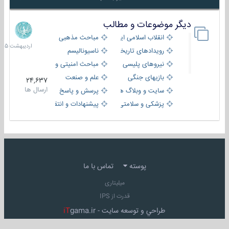
دیگر موضوعات و مطالب
8
اردیبهش
انقلاب اسلامی ایران
مباحث مذهبی
1405
رویدادهای تاریخی و مذهبی
ناسیونالیسم
نیروهای پلیسی
مباحث امنیتی و اطلاعاتی
بازیهای جنگی
علم و صنعت
24,637
ارسال ها
سایت و وبلاگ ها
پرسش و پاسخ
پزشکی و سلامتی
پیشنهادات و انتقادات
پوسته
تماس با ما
میلیتاری
قدرت از IPS
طراحي و توسعه سايت -
gama.ir
iT