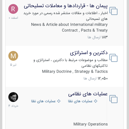
پیمان ها - قراردادها و معاملات تسلیحاتی
7
اسفند
اخبار ، اطلاعات و مقالات منتشر شده رسمی در مورد خرید
1400
های تسیحاتی
News & Article about International military
Contract , Pacts & Treaty
183
ارسال ها
دکترین و استراتژی
27
تیر
مطالب و موضوعات مرتبط با دکترین ، استراتژی و
1405
تاکتیکهای نظامی
Military Doctrine , Strategy & Tactics
12,050
ارسال ها
عملیات های نظامی
5
خرداد
عملیات های نظامی ایران
عملیات های نظامی خارجی
1404
Military Operations