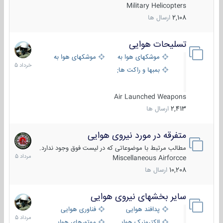
Military Helicopters
2,108
ارسال ها
تسلیحات هوایی
30
خرداد
موشکهای هوا به هوا
موشکهای هوا به سطح
1405
بمبها و راکت های هوایی
Air Launched Weapons
2,413
ارسال ها
متفرقه در مورد نیروی هوایی
7
مرداد
مطالب مرتبط با موضوعاتی که در لیست فوق وجود ندارد.
1405
Miscellaneous Airforcce
10,208
ارسال ها
سایر بخشهای نیروی هوایی
2
مرداد
پدافند هوایی
فناوری هوایی
1405
الکترونیک هوایی
موتورهای هوایی