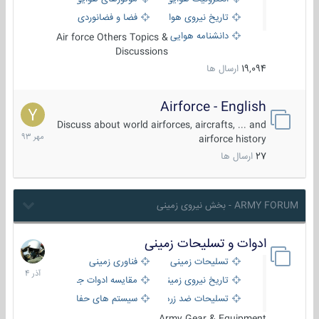
تاریخ نیروی هوایی
فضا و فضانوردی
دانشنامه هوایی
Air force Others Topics &
Discussions
19,094
ارسال ها
Airforce - English
15
مهر
Discuss about world airforces, aircrafts, ... and
1393
airforce history
27
ارسال ها
ARMY FORUM - بخش نیروی زمینی
ادوات و تسلیحات زمینی
21
آذر
تسلیحات زمینی
فناوری زمینی
1404
تاریخ نیروی زمینی
مقایسه ادوات جنگی
تسلیحات ضد زره
سیستم های حفاظت فعال
Army Gear & Equipment