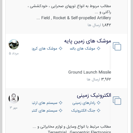
مطالب مربوط به انواع توپهای صحرایی ، خودکششی ،
راکتی و ...
Field , Rocket & Self-propelled Artillery ...
1,842
ارسال ها
موشک های زمین پایه
2
مرداد
موشک های بالستیک
موشک های کروز
1405
Ground Launch Missile
3,962
ارسال ها
الکترونیک زمینی
1
مهر
رادارهای زمینی
سیستم های ارتباطی و جمع آوری اطلاع
1403
جنگ الکترونیک
سیستم های کنترل آتش و تجهیزات الکتر
مطالب مرتبط با انواع وسایل و لوازم مخابراتی و ...
Terrestrial , Geocentric Electronics