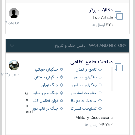
مقالات برتر
29
فروردین
Top Article
1404
331
ارسال ها
WAR AND HISTORY - بخش جنگ و تاریخ
مباحث جامع نظامی
دیروز
در
تاریخ و تمدن
جنگهای جهانی
12:13
جنگهای معاصر
جنگهای باستان
جنگهای مسلمین
جنگ آوران
مقاومت اسلامی
جنگ نرم و سایبری
G
e
مباحث جامع نظامی
توان نظامی کشورها
n
تسلیحات استراتژیک
جنگ در قاب دوربین
eral
Military Discussions
34,752
ارسال ها