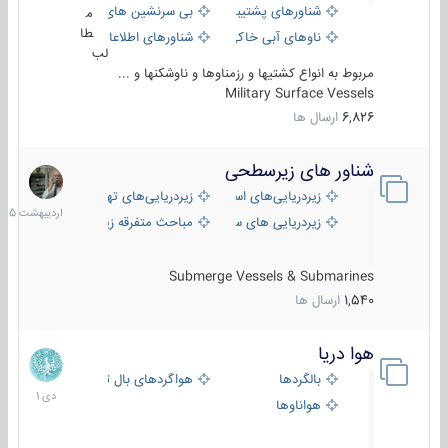
شناورهای پشتیبانی
بی سرنشین های دریایی
م
طا
ناوهای آبی خاکی و نیروبر
شناورهای اطلاعاتی و جاسوسی
لب
مربوط به انواع کشتیها و رزمناوها و ناوشکنها و ...
Military Surface Vessels
6,826
ارسال ها
شناور های زیرسطحی
31
اردیبهش
زیردریایی‌های استراتژیک
زیردریایی‌های تهاجمی
1405
زیردریایی های سبک
مباحث متفرقه زیرسطحی
Submerge Vessels & Submarines
1,540
ارسال ها
هوا دریا
12
دی
بالگردها
هواگردهای بال ثابت
1401
هواناوها