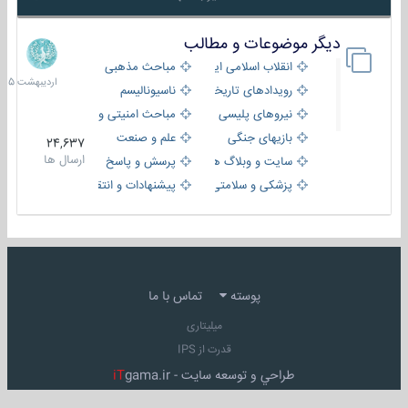
دیگر موضوعات و مطالب
8
اردیبهش
انقلاب اسلامی ایران
مباحث مذهبی
1405
رویدادهای تاریخی و مذهبی
ناسیونالیسم
نیروهای پلیسی
مباحث امنیتی و اطلاعاتی
بازیهای جنگی
علم و صنعت
24,637
ارسال ها
سایت و وبلاگ ها
پرسش و پاسخ
پزشکی و سلامتی
پیشنهادات و انتقادات
پوسته
تماس با ما
میلیتاری
قدرت از IPS
طراحي و توسعه سايت -
gama.ir
iT