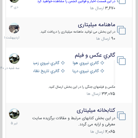
دی
در این قسمت اخبار و قوانین انجمن را مشاهده خواهید کرد
1403
3,670
ارسال ها
ماهنامه میلیتاری
30
اردیبهش
در این بخش می توانید ماهنامه میلیتاری را دریافت کنید.
1401
90
ارسال ها
گالري عكس و فيلم
سه
شنبه
گالري نيروي هوايي
گالري نيروي زميني
در
گالري نيروي دريايي
گالري تاریخ نظامی
15:40
عکس و فیلمهای جنگی را در این بخش ارسال کنید.
33,075
ارسال ها
کتابخانه میلیتاری
16
تیر
در این بخش کتابهای مرتبط و مقالات برگزیده سایت
1405
معرفی و ارایه می گردد.
2,065
ارسال ها