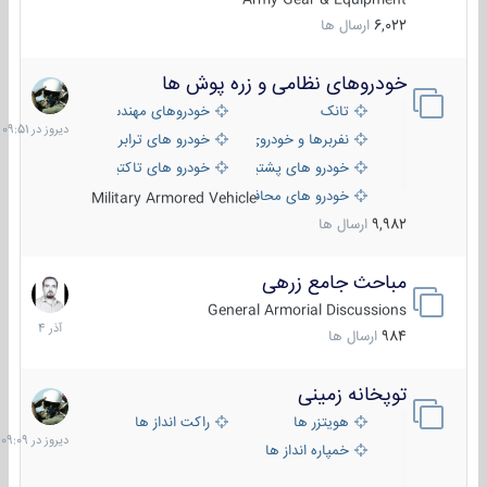
6,022
ارسال ها
خودروهای نظامی و زره پوش ها
دیروز
در
تانک
خودروهای مهندسی
09:51
نفربرها و خودروی های رزمی پیاده نظام
خودرو های ترابری نظامی
خودرو های پشتیبانی آتش ، شناسایی و ضد تانک
خودرو های تاکتیکی نظامی
خودرو های محافظت شده
Military Armored Vehicle
9,982
ارسال ها
مباحث جامع زرهی
7
آذر
General Armorial Discussions
1404
984
ارسال ها
توپخانه زمینی
دیروز
در
هویتزر ها
راکت انداز ها
09:09
خمپاره انداز ها