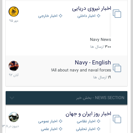
اخبار نیروی دریایی
27
مهر
اخبار داخلی
اخبار خارجی
1395
Navy News
300
ارسال ها
Navy - English
22
آبان
All about navy and naval forces!
1392
19
ارسال ها
NEWS SECTION - بخش خبر
اخبار روز ایران و جهان
دیروز
در
اخبار نظامی
اخبار عمومی
13:11
اخبار تحلیلی
اخبار علمی