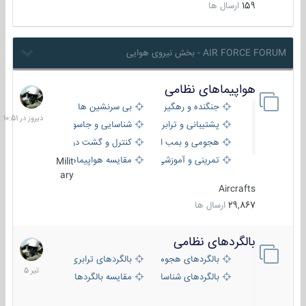
159
ارسال ها
AIR FORCE FORUM - بخش نیروی هوایی
هواپیماهای نظامی
دیروز
در
جنگنده و رهگیر
بی سرنشین ها
10:51
پشتیبانی و ترابری
شناسایی و جاسوسی
هجومی و بمب افکن
کنترل و گشت دریایی
تمرینی و آموزشی
مقایسه هواپیماها
Milit
ary
Aircrafts
29,867
ارسال ها
بالگردهای نظامی
22
تیر
بالگردهای هجومی
بالگردهای ترابری
1405
بالگردهای شناسایی
مقایسه بالگردها