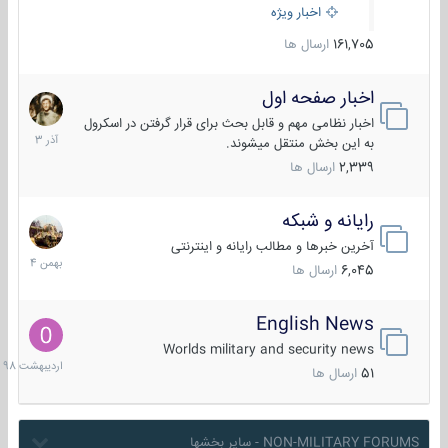
اخبار ویژه
161,705
ارسال ها
اخبار صفحه اول
7
آذر
اخبار نظامی مهم و قابل بحث برای قرار گرفتن در اسکرول
1403
به این بخش منتقل میشوند.
2,339
ارسال ها
رایانه و شبکه
30
بهمن
آخرین خبرها و مطالب رایانه و اینترنتی
1404
6,045
ارسال ها
English News
10
اردیبهش
Worlds military and security news
1398
51
ارسال ها
NON-MILITARY FORUMS - سایر بخشها