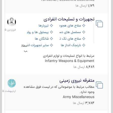
1,179
ارسال ها
تجهیزات و تسلیحات انفرادی
17
فروردین
سلاح های هجومی
تیربارها
1405
مسلسل های دستی
پیستول ها و رولورها
سلاح های تک تیر اندازی
شاتگان ها
نارنجک انداز ها
سایر تجهیزات انفرادی
مطال
ب
مرتبط با انواع تسلیحات و لوازم انفرادی
Infantry Weapons & Equipment
8,489
ارسال ها
متفرقه نیروی زمینی
27
اردیبهش
مطالب مرتبط با موضوعاتی که در لیست فوق مشاهده
1405
وجود ندارد.
Army Miscellaneous
3,784
ارسال ها