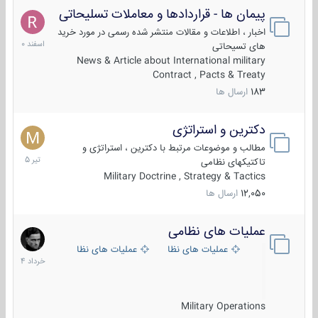
پیمان ها - قراردادها و معاملات تسلیحاتی
7
اسفند
اخبار ، اطلاعات و مقالات منتشر شده رسمی در مورد خرید
1400
های تسیحاتی
News & Article about International military
Contract , Pacts & Treaty
183
ارسال ها
دکترین و استراتژی
27
تیر
مطالب و موضوعات مرتبط با دکترین ، استراتژی و
1405
تاکتیکهای نظامی
Military Doctrine , Strategy & Tactics
12,050
ارسال ها
عملیات های نظامی
5
خرداد
عملیات های نظامی ایران
عملیات های نظامی خارجی
1404
Military Operations