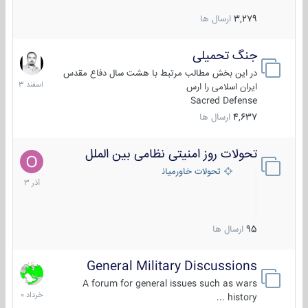
3,279
ارسال ها
جنگ تحمیلی
20
اسفند
در این بخش مطالب مرتبط با هشت سال دفاع مقدس
1403
ایران اسلامی را ارس
Sacred Defense
4,637
ارسال ها
تحولات روز امنیتی نظامی بین الملل
21
آذر
تحولات خاورمیانه
1403
95
ارسال ها
General Military Discussions
10
خرداد
A forum for general issues such as wars
1400
history ...