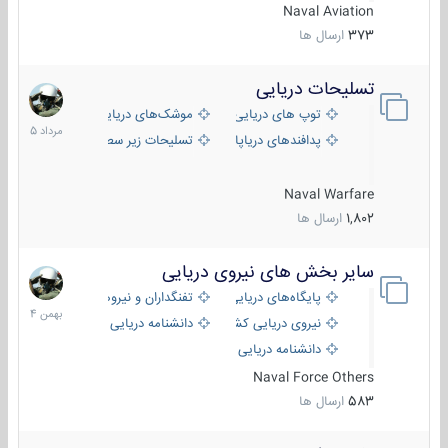
Naval Aviation
373
ارسال ها
تسلیحات دریایی
2
مرداد
توپ های دریایی
موشک‌های دریایی
1405
پدافندهای دریاپایه
تسلیحات زیر سطحی
Naval Warfare
1,802
ارسال ها
سایر بخش های نیروی دریایی
22
بهمن
پایگاه‌های دریایی
تفنگداران و نیروهای ویژه‌ی دریایی
1404
نیروی دریایی کشورهای مختلف
دانشنامه دریایی
دانشنامه دریایی کپی
Naval Force Others
583
ارسال ها