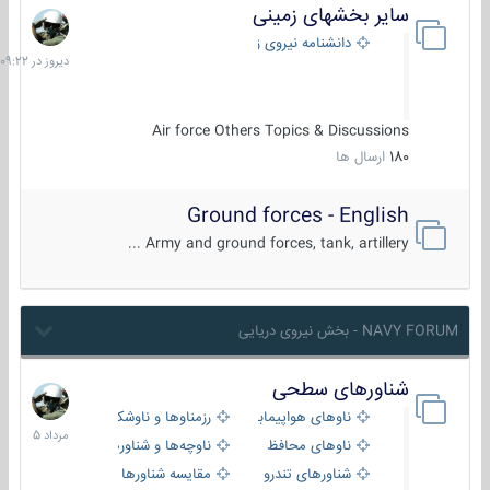
سایر بخشهای زمینی
دیروز
در
دانشنامه نیروی زمینی
09:22
Air force Others Topics & Discussions
180
ارسال ها
Ground forces - English
Army and ground forces, tank, artillery ...
NAVY FORUM - بخش نیروی دریایی
شناورهای سطحی
2
مرداد
ناوهای هواپیمابر و بالگرد بر
رزمناوها و ناوشکن‌ها
1405
ناوهای محافظ
ناوچه‌ها و شناورهای گشتی
شناورهای تندرو
مقایسه شناورها