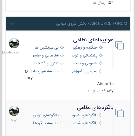
159
ارسال ها
AIR FORCE FORUM - بخش نیروی هوایی
هواپیماهای نظامی
20
ساعات
جنگنده و رهگیر
بی سرنشین ها
قبل
پشتیبانی و ترابری
شناسایی و جاسوسی
هجومی و بمب افکن
کنترل و گشت دریایی
تمرینی و آموزشی
مقایسه هواپیماها
Milit
ary
Aircrafts
29,867
ارسال ها
بالگردهای نظامی
22
تیر
بالگردهای هجومی
بالگردهای ترابری
1405
بالگردهای شناسایی
مقایسه بالگردها