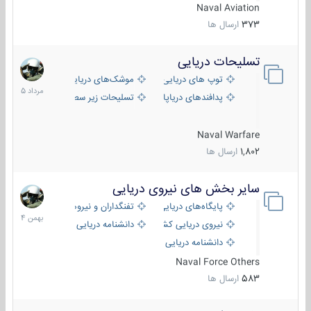
Naval Aviation
373
ارسال ها
تسلیحات دریایی
2
مرداد
توپ های دریایی
موشک‌های دریایی
1405
پدافندهای دریاپایه
تسلیحات زیر سطحی
Naval Warfare
1,802
ارسال ها
سایر بخش های نیروی دریایی
22
بهمن
پایگاه‌های دریایی
تفنگداران و نیروهای ویژه‌ی دریایی
1404
نیروی دریایی کشورهای مختلف
دانشنامه دریایی
دانشنامه دریایی کپی
Naval Force Others
583
ارسال ها