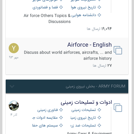
تاریخ نیروی هوایی
فضا و فضانوردی
دانشنامه هوایی
Air force Others Topics &
Discussions
19,094
ارسال ها
Airforce - English
15
مهر
Discuss about world airforces, aircrafts, ... and
1393
airforce history
27
ارسال ها
ARMY FORUM - بخش نیروی زمینی
ادوات و تسلیحات زمینی
21
آذر
تسلیحات زمینی
فناوری زمینی
1404
تاریخ نیروی زمینی
مقایسه ادوات جنگی
تسلیحات ضد زره
سیستم های حفاظت فعال
Army Gear & Equipment