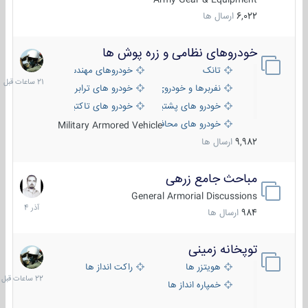
6,022
ارسال ها
خودروهای نظامی و زره پوش ها
21
ساعات
تانک
خودروهای مهندسی
قبل
نفربرها و خودروی های رزمی پیاده نظام
خودرو های ترابری نظامی
خودرو های پشتیبانی آتش ، شناسایی و ضد تانک
خودرو های تاکتیکی نظامی
خودرو های محافظت شده
Military Armored Vehicle
9,982
ارسال ها
مباحث جامع زرهی
7
آذر
General Armorial Discussions
1404
984
ارسال ها
توپخانه زمینی
22
ساعات
هویتزر ها
راکت انداز ها
قبل
خمپاره انداز ها