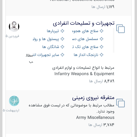
1,179
ارسال ها
تجهیزات و تسلیحات انفرادی
17
فروردین
سلاح های هجومی
تیربارها
1405
مسلسل های دستی
پیستول ها و رولورها
سلاح های تک تیر اندازی
شاتگان ها
نارنجک انداز ها
سایر تجهیزات انفرادی
مطال
ب
مرتبط با انواع تسلیحات و لوازم انفرادی
Infantry Weapons & Equipment
8,489
ارسال ها
متفرقه نیروی زمینی
27
اردیبهش
مطالب مرتبط با موضوعاتی که در لیست فوق مشاهده
1405
وجود ندارد.
Army Miscellaneous
3,784
ارسال ها