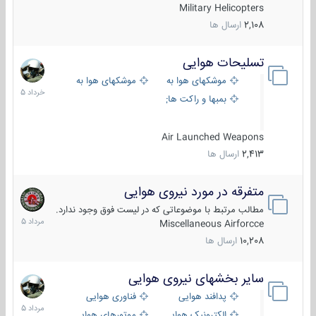
Military Helicopters
2,108
ارسال ها
تسلیحات هوایی
30
خرداد
موشکهای هوا به هوا
موشکهای هوا به سطح
1405
بمبها و راکت های هوایی
Air Launched Weapons
2,413
ارسال ها
متفرقه در مورد نیروی هوایی
7
مرداد
مطالب مرتبط با موضوعاتی که در لیست فوق وجود ندارد.
1405
Miscellaneous Airforcce
10,208
ارسال ها
سایر بخشهای نیروی هوایی
2
مرداد
پدافند هوایی
فناوری هوایی
1405
الکترونیک هوایی
موتورهای هوایی