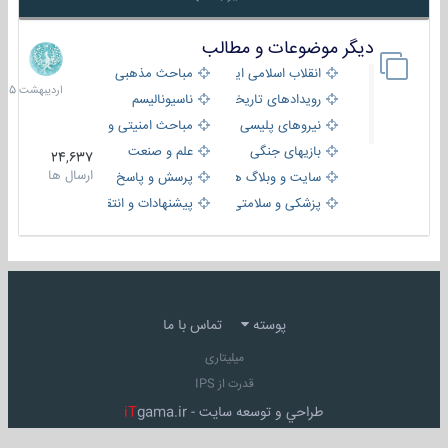
دیگر موضوعات و مطالب
8
اردیبهش
انقلاب اسلامی ایران
مباحث مذهبی
1405
رویدادهای تاریخی و مذهبی
ناسیونالیسم
نیروهای پلیسی
مباحث امنیتی و اطلاعاتی
بازیهای جنگی
علم و صنعت
24,637
ارسال ها
سایت و وبلاگ ها
پرسش و پاسخ
پزشکی و سلامتی
پیشنهادات و انتقادات
پوسته
تماس با ما
میلیتاری
قدرت از IPS
طراحي و توسعه سايت -
gama.ir
iT