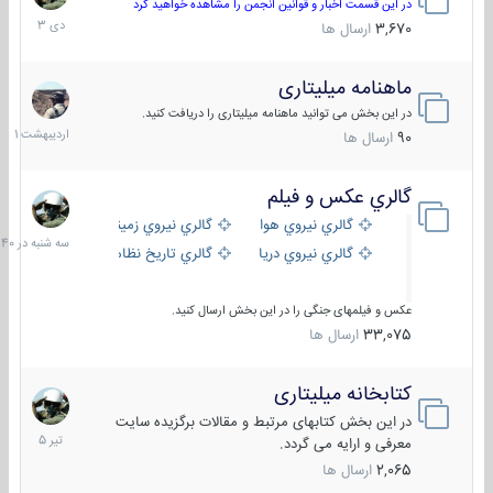
دی
در این قسمت اخبار و قوانین انجمن را مشاهده خواهید کرد
1403
3,670
ارسال ها
ماهنامه میلیتاری
30
اردیبهش
در این بخش می توانید ماهنامه میلیتاری را دریافت کنید.
1401
90
ارسال ها
گالري عكس و فيلم
سه
شنبه
گالري نيروي هوايي
گالري نيروي زميني
در
گالري نيروي دريايي
گالري تاریخ نظامی
15:40
عکس و فیلمهای جنگی را در این بخش ارسال کنید.
33,075
ارسال ها
کتابخانه میلیتاری
16
تیر
در این بخش کتابهای مرتبط و مقالات برگزیده سایت
1405
معرفی و ارایه می گردد.
2,065
ارسال ها