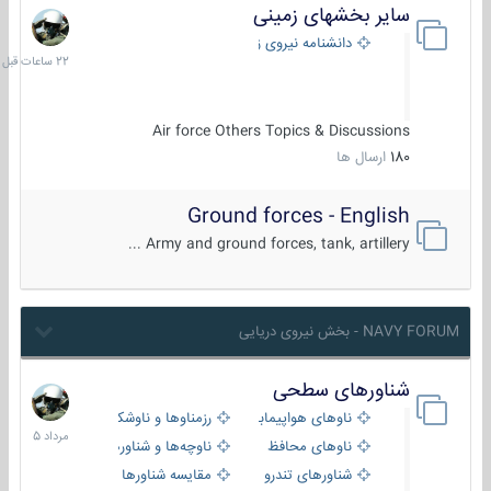
سایر بخشهای زمینی
22
ساعات
دانشنامه نیروی زمینی
قبل
Air force Others Topics & Discussions
180
ارسال ها
Ground forces - English
Army and ground forces, tank, artillery ...
NAVY FORUM - بخش نیروی دریایی
شناورهای سطحی
2
مرداد
ناوهای هواپیمابر و بالگرد بر
رزمناوها و ناوشکن‌ها
1405
ناوهای محافظ
ناوچه‌ها و شناورهای گشتی
شناورهای تندرو
مقایسه شناورها