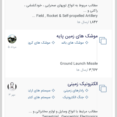
مطالب مربوط به انواع توپهای صحرایی ، خودکششی ،
راکتی و ...
Field , Rocket & Self-propelled Artillery ...
1,842
ارسال ها
موشک های زمین پایه
2
مرداد
موشک های بالستیک
موشک های کروز
1405
Ground Launch Missile
3,962
ارسال ها
الکترونیک زمینی
1
مهر
رادارهای زمینی
سیستم های ارتباطی و جمع آوری اطلاع
1403
جنگ الکترونیک
سیستم های کنترل آتش و تجهیزات الکتر
مطالب مرتبط با انواع وسایل و لوازم مخابراتی و ...
Terrestrial , Geocentric Electronics