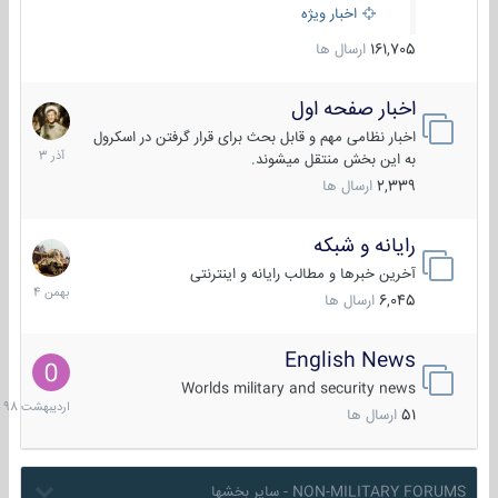
اخبار ویژه
161,705
ارسال ها
اخبار صفحه اول
7
آذر
اخبار نظامی مهم و قابل بحث برای قرار گرفتن در اسکرول
1403
به این بخش منتقل میشوند.
2,339
ارسال ها
رایانه و شبکه
30
بهمن
آخرین خبرها و مطالب رایانه و اینترنتی
1404
6,045
ارسال ها
English News
10
اردیبهش
Worlds military and security news
1398
51
ارسال ها
NON-MILITARY FORUMS - سایر بخشها