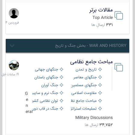
مقالات برتر
29
فروردین
Top Article
1404
331
ارسال ها
WAR AND HISTORY - بخش جنگ و تاریخ
مباحث جامع نظامی
19
ساعات
تاریخ و تمدن
جنگهای جهانی
قبل
جنگهای معاصر
جنگهای باستان
جنگهای مسلمین
جنگ آوران
مقاومت اسلامی
جنگ نرم و سایبری
G
e
مباحث جامع نظامی
توان نظامی کشورها
n
تسلیحات استراتژیک
جنگ در قاب دوربین
eral
Military Discussions
34,752
ارسال ها