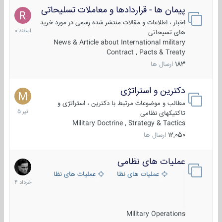
پیمان ها - قراردادها و معاملات تسلیحاتی
7
اسفند
اخبار ، اطلاعات و مقالات منتشر شده رسمی در مورد خرید
1400
های تسیحاتی
News & Article about International military
Contract , Pacts & Treaty
183
ارسال ها
دکترین و استراتژی
27
تیر
مطالب و موضوعات مرتبط با دکترین ، استراتژی و
1405
تاکتیکهای نظامی
Military Doctrine , Strategy & Tactics
12,050
ارسال ها
عملیات های نظامی
5
خرداد
عملیات های نظامی ایران
عملیات های نظامی خارجی
1404
Military Operations