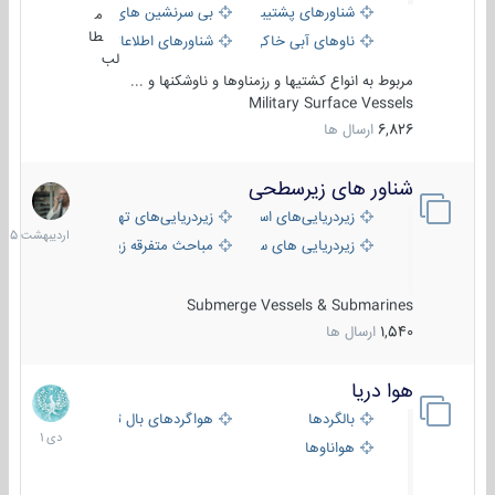
شناورهای پشتیبانی
بی سرنشین های دریایی
م
طا
ناوهای آبی خاکی و نیروبر
شناورهای اطلاعاتی و جاسوسی
لب
مربوط به انواع کشتیها و رزمناوها و ناوشکنها و ...
Military Surface Vessels
6,826
ارسال ها
شناور های زیرسطحی
31
اردیبهش
زیردریایی‌های استراتژیک
زیردریایی‌های تهاجمی
1405
زیردریایی های سبک
مباحث متفرقه زیرسطحی
Submerge Vessels & Submarines
1,540
ارسال ها
هوا دریا
12
دی
بالگردها
هواگردهای بال ثابت
1401
هواناوها