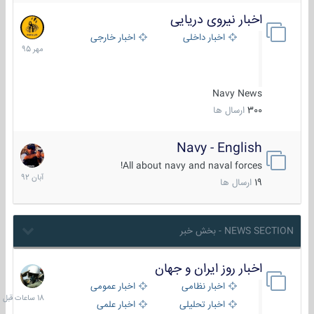
اخبار نیروی دریایی
27
مهر
اخبار داخلی
اخبار خارجی
1395
Navy News
300
ارسال ها
Navy - English
22
آبان
All about navy and naval forces!
1392
19
ارسال ها
NEWS SECTION - بخش خبر
اخبار روز ایران و جهان
18
ساعات
اخبار نظامی
اخبار عمومی
قبل
اخبار تحلیلی
اخبار علمی