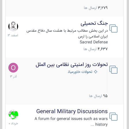
3,279
ارسال ها
جنگ تحمیلی
20
اسفند
در این بخش مطالب مرتبط با هشت سال دفاع مقدس
1403
ایران اسلامی را ارس
Sacred Defense
4,637
ارسال ها
تحولات روز امنیتی نظامی بین الملل
21
آذر
تحولات خاورمیانه
1403
95
ارسال ها
General Military Discussions
10
خرداد
A forum for general issues such as wars
1400
history ...