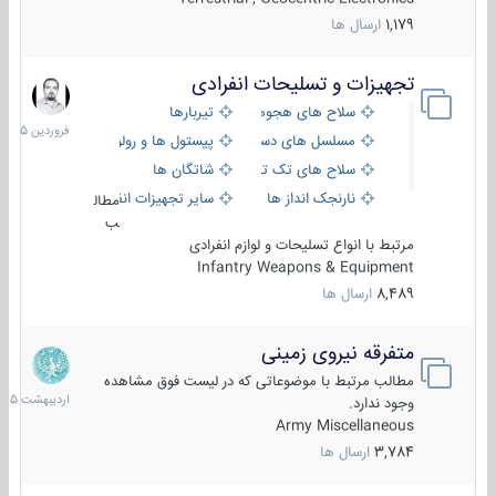
1,179
ارسال ها
تجهیزات و تسلیحات انفرادی
17
فروردین
سلاح های هجومی
تیربارها
1405
مسلسل های دستی
پیستول ها و رولورها
سلاح های تک تیر اندازی
شاتگان ها
نارنجک انداز ها
سایر تجهیزات انفرادی
مطال
ب
مرتبط با انواع تسلیحات و لوازم انفرادی
Infantry Weapons & Equipment
8,489
ارسال ها
متفرقه نیروی زمینی
27
اردیبهش
مطالب مرتبط با موضوعاتی که در لیست فوق مشاهده
1405
وجود ندارد.
Army Miscellaneous
3,784
ارسال ها