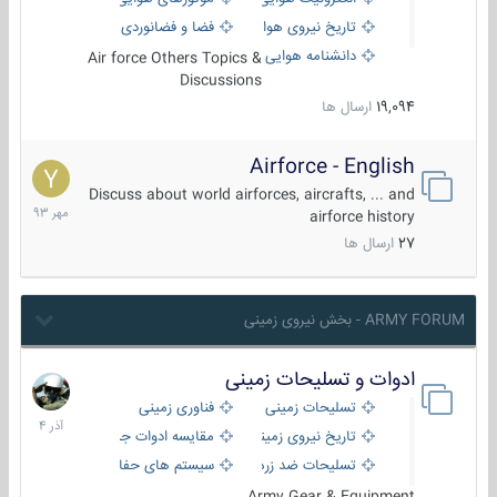
تاریخ نیروی هوایی
فضا و فضانوردی
دانشنامه هوایی
Air force Others Topics &
Discussions
19,094
ارسال ها
Airforce - English
15
مهر
Discuss about world airforces, aircrafts, ... and
1393
airforce history
27
ارسال ها
ARMY FORUM - بخش نیروی زمینی
ادوات و تسلیحات زمینی
21
آذر
تسلیحات زمینی
فناوری زمینی
1404
تاریخ نیروی زمینی
مقایسه ادوات جنگی
تسلیحات ضد زره
سیستم های حفاظت فعال
Army Gear & Equipment