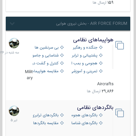
159
ارسال ها
AIR FORCE FORUM - بخش نیروی هوایی
هواپیماهای نظامی
سه
شنبه
جنگنده و رهگیر
بی سرنشین ها
در
پشتیبانی و ترابری
شناسایی و جاسوسی
18:26
هجومی و بمب افکن
کنترل و گشت دریایی
تمرینی و آموزشی
مقایسه هواپیماها
Milit
ary
Aircrafts
29,866
ارسال ها
بالگردهای نظامی
22
تیر
بالگردهای هجومی
بالگردهای ترابری
1405
بالگردهای شناسایی
مقایسه بالگردها