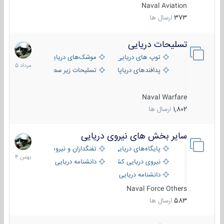
Naval Aviation
373
ارسال ها
تسلیحات دریایی
2
مرداد
توپ های دریایی
موشک‌های دریایی
1405
پدافندهای دریاپایه
تسلیحات زیر سطحی
Naval Warfare
1,802
ارسال ها
سایر بخش های نیروی دریایی
22
بهمن
پایگاه‌های دریایی
تفنگداران و نیروهای ویژه‌ی دریایی
1404
نیروی دریایی کشورهای مختلف
دانشنامه دریایی
دانشنامه دریایی کپی
Naval Force Others
583
ارسال ها