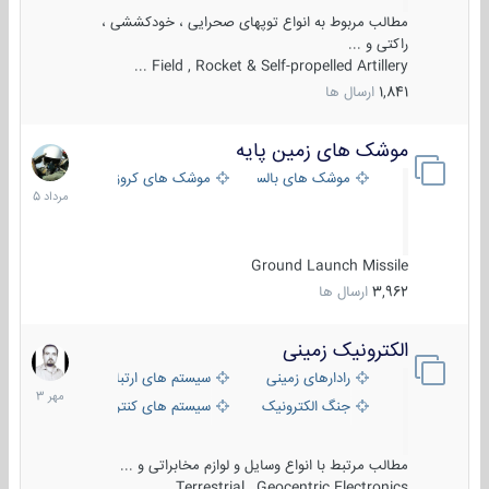
مطالب مربوط به انواع توپهای صحرایی ، خودکششی ،
راکتی و ...
Field , Rocket & Self-propelled Artillery ...
1,841
ارسال ها
موشک های زمین پایه
2
مرداد
موشک های بالستیک
موشک های کروز
1405
Ground Launch Missile
3,962
ارسال ها
الکترونیک زمینی
1
مهر
رادارهای زمینی
سیستم های ارتباطی و جمع آوری اطلاع
1403
جنگ الکترونیک
سیستم های کنترل آتش و تجهیزات الکتر
مطالب مرتبط با انواع وسایل و لوازم مخابراتی و ...
Terrestrial , Geocentric Electronics