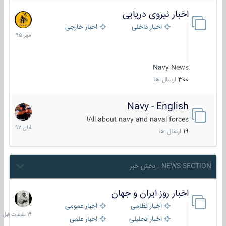
اخبار نیروی دریایی
27
مهر
اخبار داخلی
اخبار خارجی
1395
Navy News
300
ارسال ها
Navy - English
22
آبان
All about navy and naval forces!
1392
19
ارسال ها
NEWS SECTION - بخش خبر
اخبار روز ایران و جهان
19
ساعات
اخبار نظامی
اخبار عمومی
قبل
اخبار تحلیلی
اخبار علمی