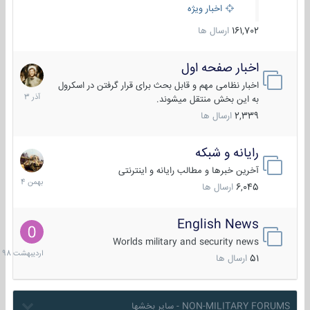
اخبار ویژه
161,702
ارسال ها
اخبار صفحه اول
7
آذر
اخبار نظامی مهم و قابل بحث برای قرار گرفتن در اسکرول
1403
به این بخش منتقل میشوند.
2,339
ارسال ها
رایانه و شبکه
30
بهمن
آخرین خبرها و مطالب رایانه و اینترنتی
1404
6,045
ارسال ها
English News
10
اردیبهش
Worlds military and security news
1398
51
ارسال ها
NON-MILITARY FORUMS - سایر بخشها