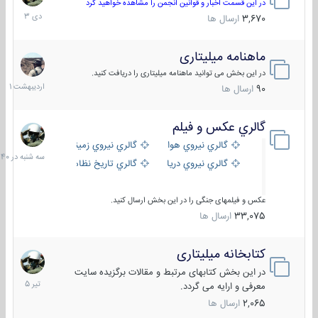
دی
در این قسمت اخبار و قوانین انجمن را مشاهده خواهید کرد
1403
3,670
ارسال ها
ماهنامه میلیتاری
30
اردیبهش
در این بخش می توانید ماهنامه میلیتاری را دریافت کنید.
1401
90
ارسال ها
گالري عكس و فيلم
سه
شنبه
گالري نيروي هوايي
گالري نيروي زميني
در
گالري نيروي دريايي
گالري تاریخ نظامی
15:40
عکس و فیلمهای جنگی را در این بخش ارسال کنید.
33,075
ارسال ها
کتابخانه میلیتاری
16
تیر
در این بخش کتابهای مرتبط و مقالات برگزیده سایت
1405
معرفی و ارایه می گردد.
2,065
ارسال ها