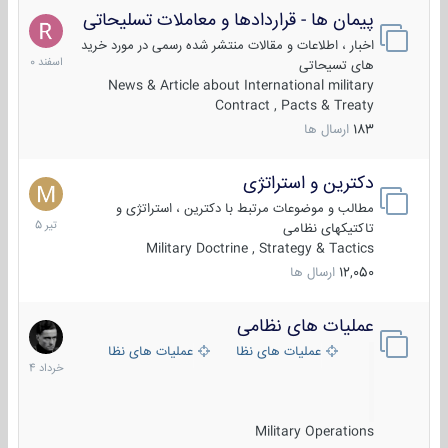
پیمان ها - قراردادها و معاملات تسلیحاتی
7
اسفند
اخبار ، اطلاعات و مقالات منتشر شده رسمی در مورد خرید
1400
های تسیحاتی
News & Article about International military
Contract , Pacts & Treaty
183
ارسال ها
دکترین و استراتژی
27
تیر
مطالب و موضوعات مرتبط با دکترین ، استراتژی و
1405
تاکتیکهای نظامی
Military Doctrine , Strategy & Tactics
12,050
ارسال ها
عملیات های نظامی
5
خرداد
عملیات های نظامی ایران
عملیات های نظامی خارجی
1404
Military Operations