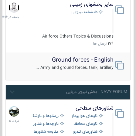
سایر بخشهای زمینی
جمعه
در
دانشنامه نیروی زمینی
11:16
Air force Others Topics & Discussions
179
ارسال ها
Ground forces - English
Army and ground forces, tank, artillery ...
NAVY FORUM - بخش نیروی دریایی
شناورهای سطحی
2
مرداد
ناوهای هواپیمابر و بالگرد بر
رزمناوها و ناوشکن‌ها
1405
ناوهای محافظ
ناوچه‌ها و شناورهای گشتی
شناورهای تندرو
مقایسه شناورها