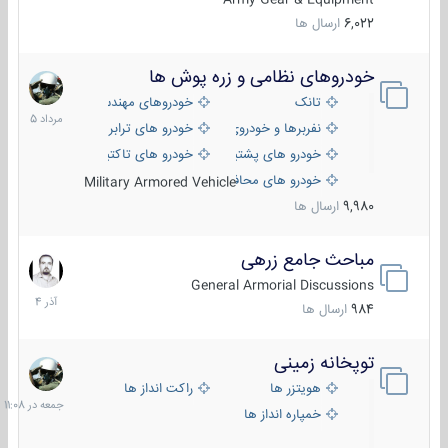
6,022
ارسال ها
خودروهای نظامی و زره پوش ها
2
مرداد
تانک
خودروهای مهندسی
1405
نفربرها و خودروی های رزمی پیاده نظام
خودرو های ترابری نظامی
خودرو های پشتیبانی آتش ، شناسایی و ضد تانک
خودرو های تاکتیکی نظامی
خودرو های محافظت شده
Military Armored Vehicle
9,980
ارسال ها
مباحث جامع زرهی
7
آذر
General Armorial Discussions
1404
984
ارسال ها
توپخانه زمینی
جمعه
در
هویتزر ها
راکت انداز ها
11:08
خمپاره انداز ها