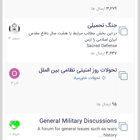
3,279
ارسال ها
جنگ تحمیلی
20
اسفند
در این بخش مطالب مرتبط با هشت سال دفاع مقدس
1403
ایران اسلامی را ارس
Sacred Defense
4,637
ارسال ها
تحولات روز امنیتی نظامی بین الملل
21
آذر
تحولات خاورمیانه
1403
95
ارسال ها
General Military Discussions
10
خرداد
A forum for general issues such as wars
1400
history ...