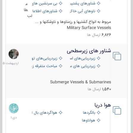
شناورهای پشتیبانی
بی سرنشین های دریایی
م
طا
ناوهای آبی خاکی و نیروبر
شناورهای اطلاعاتی و جاسوسی
لب
مربوط به انواع کشتیها و رزمناوها و ناوشکنها و ...
Military Surface Vessels
6,826
ارسال ها
شناور های زیرسطحی
31
اردیبهش
زیردریایی‌های استراتژیک
زیردریایی‌های تهاجمی
1405
زیردریایی های سبک
مباحث متفرقه زیرسطحی
Submerge Vessels & Submarines
1,540
ارسال ها
هوا دریا
12
دی
بالگردها
هواگردهای بال ثابت
1401
هواناوها