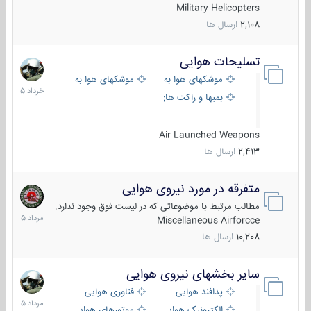
Military Helicopters
2,108
ارسال ها
تسلیحات هوایی
30
خرداد
موشکهای هوا به هوا
موشکهای هوا به سطح
1405
بمبها و راکت های هوایی
Air Launched Weapons
2,413
ارسال ها
متفرقه در مورد نیروی هوایی
7
مرداد
مطالب مرتبط با موضوعاتی که در لیست فوق وجود ندارد.
1405
Miscellaneous Airforcce
10,208
ارسال ها
سایر بخشهای نیروی هوایی
2
مرداد
پدافند هوایی
فناوری هوایی
1405
الکترونیک هوایی
موتورهای هوایی