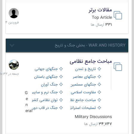
مقالات برتر
29
فروردین
Top Article
1404
331
ارسال ها
WAR AND HISTORY - بخش جنگ و تاریخ
مباحث جامع نظامی
جمعه
در
تاریخ و تمدن
جنگهای جهانی
10:32
جنگهای معاصر
جنگهای باستان
جنگهای مسلمین
جنگ آوران
مقاومت اسلامی
جنگ نرم و سایبری
G
e
مباحث جامع نظامی
توان نظامی کشورها
n
تسلیحات استراتژیک
جنگ در قاب دوربین
eral
Military Discussions
34,747
ارسال ها