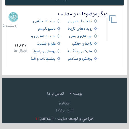
دیگر موضوعات و مطالب
8
اردیبهش
انقلاب اسلامی ایران
مباحث مذهبی
1405
رویدادهای تاریخی و مذهبی
ناسیونالیسم
نیروهای پلیسی
مباحث امنیتی و اطلاعاتی
بازیهای جنگی
علم و صنعت
24,637
ارسال ها
سایت و وبلاگ ها
پرسش و پاسخ
پزشکی و سلامتی
پیشنهادات و انتقادات
پوسته
تماس با ما
میلیتاری
قدرت از IPS
طراحي و توسعه سايت -
gama.ir
iT