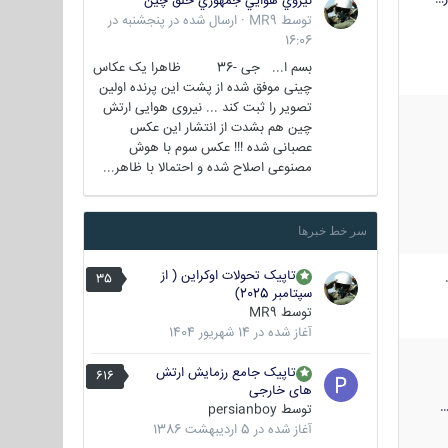
نيروي هوايي جمهوري خلق چين
توسط
MR9
·
ارسال شده در
پنجشنبه در
16:06
بسم ا... جی -36 ظاهرا یک عکاس
چینی موفق شده از پشت این پرنده اولین
تصویر را ثبت کند ... نیروی هوایی ارتش
چین هم بشدت از انتشار این عکس
عصبانی شده !!! عکس سوم با هوش
مصنوعی اصلاح شده و احتمالا با ظاهر...
سر خط خبرها
تاپیک تحولات اوکراین ( از
35
سپتامبر 2025)
توسط
MR9
آغاز شده در
14 شهریور 1404
تاپیک جامع رزمایش ارتش
616
های خارجی
توسط
persianboy
آغاز شده در
5 اردیبهشت 1386