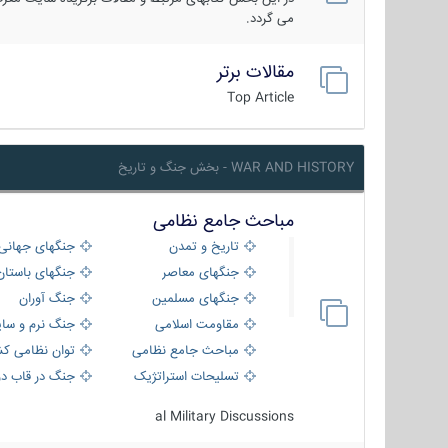
می گردد.
مقالات برتر
Top Article
WAR AND HISTORY - بخش جنگ و تاریخ
مباحث جامع نظامی
تاریخ و تمدن
جنگهای جهانی
جنگهای معاصر
جنگهای باستان
جنگهای مسلمین
جنگ آوران
مقاومت اسلامی
جنگ نرم و سای
مباحث جامع نظامی
توان نظامی کش
تسلیحات استراتژیک
جنگ در قاب دو
al Military Discussions