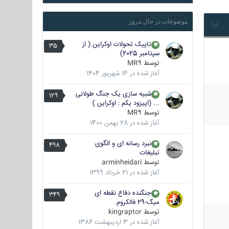
موضوعات در حال مرور
تاپیک تحولات اوکراین ( از
35
سپتامبر 2025)
توسط
MR9
آغاز شده در
14 شهریور 1404
شبیه سازی یک جنگ طولانی
129
... (اپیزود یکم : اوکراین )
توسط
MR9
آغاز شده در
28 بهمن 1400
نبرد رسانه ای و الگوی
498
تبلیغات
توسط
arminheidari
آغاز شده در
21 خرداد 1399
جنگنده دفاع نقطه ای
349
میگ-29 فالکروم
توسط
kingraptor
آغاز شده در
3 اردیبهشت 1386