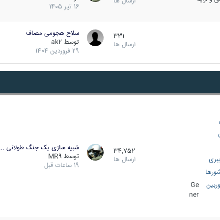
ارسال ها
16 تیر 1405
سلاح هجومی مصاف
331
توسط
ak2
ارسال ها
29 فروردین 1404
شبیه سازی یک جنگ طولانی ..
34,752
توسط
MR9
بری
ارسال ها
19 ساعات قبل
ورها
ربین
Ge
ner