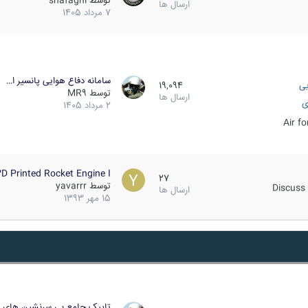
توسط
shafaghi
ارسال ها
7 مرداد 1405
سامانه دفاع هوایی پانسیر ا…
یی
19,094
توسط
MR9
ارسال ها
ی
2 مرداد 1405
Air f
D Printed Rocket Engine I…
27
توسط
yavarrr
Discuss 
ارسال ها
15 مهر 1393
تاپیک جامع بی سرنشین های ز