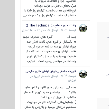
تعاملی، اجزا و اطلاعات مربوط به
شرکت‌های دخیل در تولید مهمات
توپخانه‌ای هدایت‌شونده کراسنوپول-ام۲ را
منتشر کرده است.کراسنوپول یک مهمات...
وانت های مسلح (( The Technical ))
توسط
MR9
·
ارسال شده در
22 ساعات قبل
بسم ا.. گروه های متحرک مجهز
به تکنیکال و گروه های ثابت آتش ضد
پهپاد ارتش روسیه در شبه جزیره کریمه
ظاهرا ارتش روسیه بسرعت با استفاده از
ظرفیت روسوگاردیا در حال گسترش این
واحدها در سرتاسر روسیه است . ترکیب...
تاپیک جامع رزمایش ارتش های خارجی
…
توسط
MR9
·
ارسال شده در
دیروز در
06:53
بسم ا... رزمایش های ناتو در کشورهای
بالتیک براساس جدید ترین داده های
منتشره ( آوریل / می 2026
) رزمایش‌های گسترده ناتو در مجاورت
مستقیم مرزهای روسیه و بلاروس به شکل