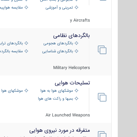
تمرینی و آموزشی
مقایسه هواپیم
y Aircrafts
بالگردهای نظامی
بالگردهای هجومی
بالگردهای تراب
بالگردهای شناسایی
مقایسه بالگرده
Military Helicopters
تسلیحات هوایی
موشکهای هوا به هوا
موشکهای هوا 
بمبها و راکت های هوایی
Air Launched Weapons
متفرقه در مورد نیروی هوایی