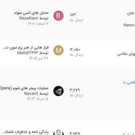
حامل های اتمی سوئد
 های
183
توسط
RezaKiani
ارسال ها
7 اسفند 1400
News &
فراز هایی از هنر رزم سون ت…
12,050
توسط
MahdiT313
کهای نظامی
ارسال ها
27 تیر 1405
ظامی خارجی
عملیات پیجر های شوم (Opera…
3,279
توسط
Navard
ارسال ها
5 خرداد 1404
زندگی نامه و خاطرات خلبانا…
4,637