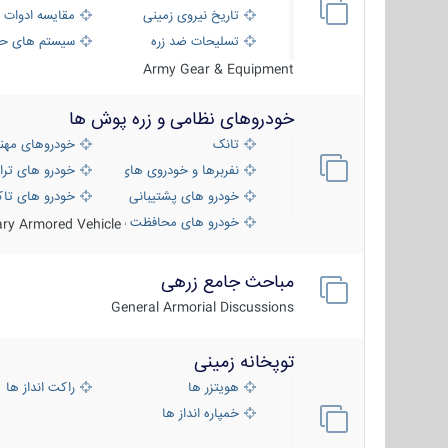
تاریخ نیروی زمینی
مقایسه ادوات 
تسلیحات ضد زره
سیستم های حف
Army Gear & Equipment
خودروهای نظامی و زره پوش ها
تانک
خودروهای مهن
نفربرها و خودروی های رزمی پیاده نظام
خودرو های ترا
خودرو های پشتیبانی آتش ، شناسایی و ضد ت
خودرو های تاک
خودرو های محافظت شده
tary Armored Vehicle
مباحث جامع زرهی
General Armorial Discussions
توپخانه زمینی
هویتزر ها
راکت انداز ها
خمپاره انداز ها