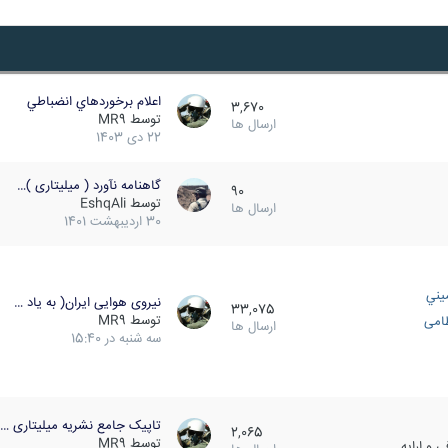
اعلام برخوردهاي انضباطي
3,670
توسط
MR9
ارسال ها
22 دی 1403
گاهنامه نآورد ( میلیتاری )…
90
توسط
EshqAli
ارسال ها
30 اردیبهشت 1401
يني
نیروی هوایی ایران( به یاد …
33,075
توسط
MR9
ظامی
ارسال ها
سه شنبه در 15:40
تاپیک جامع نشریه میلیتاری …
2,065
توسط
MR9
 و ارایه