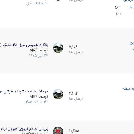
20 ساعات قبل
اها
Mili
tar
ری
بالگرد هجومی میل-28 هاوک (…
2,108
ا
توسط
MR9
ارسال ها
22 تیر 1405
به سطح
مهمات هدایت شونده سُرشی یو
2,413
توسط
MR9
ارسال ها
30 خرداد 1405
بررسی جامع نیروی هوایی ارت…
10,208