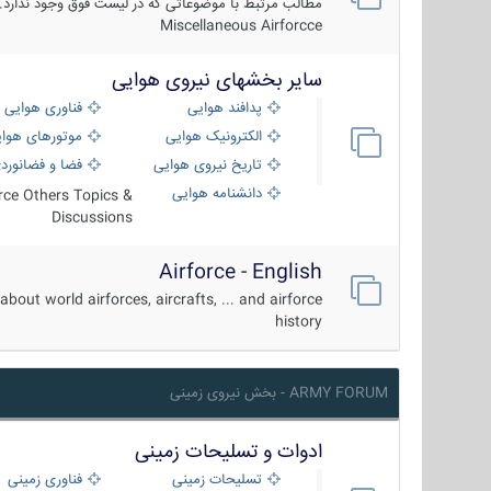
مطالب مرتبط با موضوعاتی که در لیست فوق وجود ندارد.
Miscellaneous Airforcce
سایر بخشهای نیروی هوایی
پدافند هوایی
فناوری هوایی
الکترونیک هوایی
موتورهای هوا
تاریخ نیروی هوایی
فضا و فضانورد
دانشنامه هوایی
orce Others Topics &
Discussions
Airforce - English
about world airforces, aircrafts, ... and airforce
history
ARMY FORUM - بخش نیروی زمینی
ادوات و تسلیحات زمینی
تسلیحات زمینی
فناوری زمینی