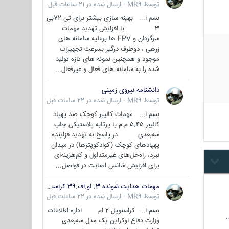
توسط
MR9
·
ارسال شده در
21 ساعات قبل
بسم ا... بهینه سازی بیشتر برای تی-72بی
3 با افزایش تهدید مهمات
سرگردان و FPV ها برعلیه سامانه های
زرهی ، دوطرف درگیر بسرعت تجهیزات
موجود و همچنین نمونه های تازه تولید
شده را به سامانه های فعال و غیرفعال...
دانشنامه نیروی زمینی
توسط
MR9
·
ارسال شده در
22 ساعات قبل
بسم ا... مهمات کالیبر کوچک ضد پهپاد
کالیبر ۵.۴۵ م.م با پرتابه پلاستیکی چاپ
سه‌بعدی در پاسخ به تهدید فزاینده
پهپادهای کوچک (کوادکوپترها) در میدان
نبرد، راه‌حل‌های غیرمتداول و کم‌هزینه‌ای
برای افزایش شانس اصابت در فواصل...
مهمات هدایت شونده 3. او.اف.39 کراسنوپل/بصیر( Krasnopol 3OF39 )
توسط
MR9
·
ارسال شده در
22 ساعات قبل
بسم ا.. کراسنوپل 2 ام اداره اطلاعات
وزارت دفاع اوکراین یک مدل سه‌بعدی