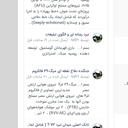
۲۰۲۵، نیروهای مسلح اوکراین (AFU)
پروژه‌ای تحت عنوان «خط پهپاد» را به اجرا
درآوردند که شامل ایجاد یک خط دفاعی
عمیق و چندلایه (Deeply-echeloned)...
نبرد رسانه ای و الگوی تبلیغات
توسط
MR9
·
ارسال شده در
19 ساعات قبل
بسم ا... بازی قهرمانان گوستمول توسعه
دهنده : روسیه سبک : استراتژی
جنگنده دفاع نقطه ای میگ-29 فالکروم
توسط
MR9
·
ارسال شده در
20 ساعات قبل
بسم ا... میگ-29 ام2 نیروی هوایی ارتش
مصر جدیدترین تصاویر از فالکروم
ام2 های نیروی هوایی ارتش مصر مسلح
بودن آنها به یک عدد مخزن سوخت
خارجی (PTB) ، ۲ تیر موشک هوابه‌هوای
آر.وی.وی-ای‌ای (RVV-AE) ، ۲ تیر...
تانک اصلی میدان نبرد T-72 ( شامل تمامی گونه ها )