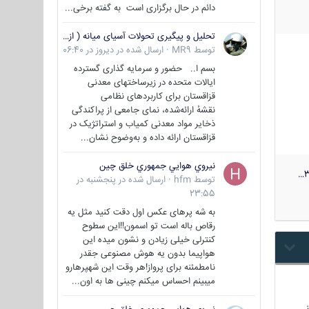
دائم در حال برگزاری است به گفته برخی...
تحلیل و پیگیری تحولات آسیای میانه ( ازبکستان، تاجیکستان، ترکمنستان، قزاقستان و قرقیزستان )
توسط
MR9
·
ارسال شده در
دیروز در 06:40
بسم ا.. حضور و سرمایه گذاری گسترده
ایالات متحده در زیرساختهای معدنی
قزاقستان برای کاربردهای نظامی
نقشهٔ ارائه‌شده، نمای جامعی از پراکندگی
ذخایر مواد معدنی کمیاب و استراتژیک در
قزاقستان ارائه داده و به‌وضوح نشان...
نيروي هوايي جمهوري خلق چين
3
توسط
hfm
·
ارسال شده در
پنجشنبه در
23:55
به شه پرهای عکس اول دقت کنید مثل یه
رقاص باله است تو اسمون!!این سطوح
کنترلی خیلی زیادن و نشون میده این
هواپیما بدون یه هوش مصنوعی جقدر
نامطمئنه برای پرواز!هر وقت این شهپرهارو
میبینم احساس میکنم چینی ها به اون...
…