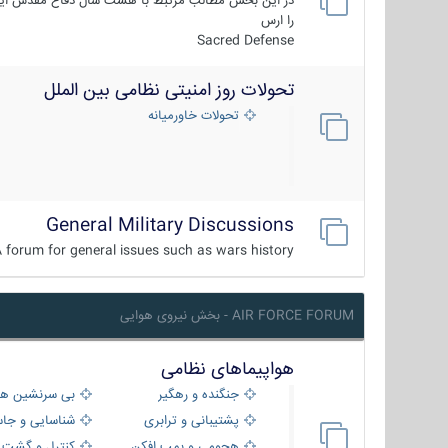
در این بخش مطالب مرتبط با هشت سال دفاع مقدس ایر
را ارس
Sacred Defense
تحولات روز امنیتی نظامی بین الملل
تحولات خاورمیانه
General Military Discussions
 forum for general issues such as wars history ...
AIR FORCE FORUM - بخش نیروی هوایی
هواپیماهای نظامی
جنگنده و رهگیر
بی سرنشین ها
پشتیبانی و ترابری
شناسایی و جا
هجومی و بمب افکن
کنترل و گشت د