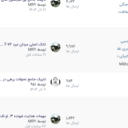
6,022
جنگی
توسط
MR9
ارسال ها
21 آذر 1404
اظت فعال
دسی
تانک اصلی میدان نبرد T-72 …
9,982
بری نظامی
توسط
MR9
ارسال ها
21 ساعات قبل
انک
تیکی نظامی
Mili
تاپیک جامع تحولات زرهی در …
984
توسط
951
ارسال ها
7 آذر 1404
مهمات هدایت شونده 3. او.اف…
1,842
توسط
MR9
ارسال ها
22 ساعات قبل