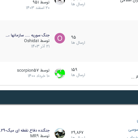
ان اسلامی
توسط
951
ارسال ها
20 اسفند 1403
جنگ سوریه .... سازمانها ،…
95
توسط
Oshida1
ارسال ها
21 آذر 1403
159
توسط
scorpion57
ارسال ها
10 خرداد 1400
A
سوسی
جنگنده دفاع نقطه ای میگ-29…
29,867
توسط
MR9
ریایی
ارسال ها