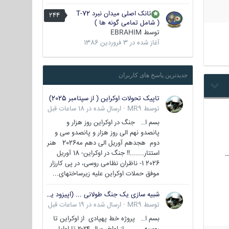
تانک اصلی میدان نبرد T-72
244
( شامل تمامی گونه ها )
توسط
EBRAHIM
آغاز شده در
3 فروردین 1386
جدیدترین پاسخ های کاربران
تاپیک تحولات اوکراین ( از سپتامبر 2025)
توسط
MR9
·
ارسال شده در
18 ساعات قبل
بسم ا.. جنگ در اوکراین روز هزار و
پانصدو نهم الی روز هزار و پانصدو سی و
دوم هجدهم آوریل الی دهم مه2026 هنر
استتار.......!! جنگ در اوکراین- 18 آوریل
…
2026 1- ناظران نظامی روسی، در پی کارزار
موفق حملات اوکراین علیه زیرساختهای...
شبیه سازی یک جنگ طولانی ... (اپیزود یکم : اوکراین )
توسط
MR9
·
ارسال شده در
19 ساعات قبل
بسم ا.. پروژه خط پهپادی از اوکراین تا
روسیه از اواخر سال ۲۰۲۴ تا اوایل