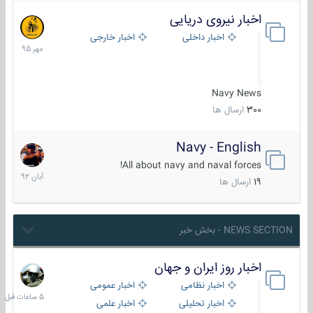
اخبار نیروی دریایی
27
مهر
اخبار داخلی
اخبار خارجی
1395
Navy News
300
ارسال ها
Navy - English
22
آبان
All about navy and naval forces!
1392
19
ارسال ها
NEWS SECTION - بخش خبر
اخبار روز ایران و جهان
5
ساعات
اخبار نظامی
اخبار عمومی
قبل
اخبار تحلیلی
اخبار علمی