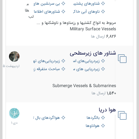
شناورهای پشتیبانی
بی سرنشین های دریایی
م
طا
ناوهای آبی خاکی و نیروبر
شناورهای اطلاعاتی و جاسوسی
لب
مربوط به انواع کشتیها و رزمناوها و ناوشکنها و ...
Military Surface Vessels
6,826
ارسال ها
شناور های زیرسطحی
31
اردیبهش
زیردریایی‌های استراتژیک
زیردریایی‌های تهاجمی
1405
زیردریایی های سبک
مباحث متفرقه زیرسطحی
Submerge Vessels & Submarines
1,540
ارسال ها
هوا دریا
12
دی
بالگردها
هواگردهای بال ثابت
1401
هواناوها