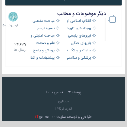
دیگر موضوعات و مطالب
8
اردیبهش
انقلاب اسلامی ایران
مباحث مذهبی
1405
رویدادهای تاریخی و مذهبی
ناسیونالیسم
نیروهای پلیسی
مباحث امنیتی و اطلاعاتی
بازیهای جنگی
علم و صنعت
24,637
ارسال ها
سایت و وبلاگ ها
پرسش و پاسخ
پزشکی و سلامتی
پیشنهادات و انتقادات
پوسته
تماس با ما
میلیتاری
قدرت از IPS
طراحي و توسعه سايت -
gama.ir
iT