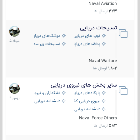
Naval Aviation
373
ارسال ها
تسلیحات دریایی
2
مرداد
توپ های دریایی
موشک‌های دریایی
1405
پدافندهای دریاپایه
تسلیحات زیر سطحی
Naval Warfare
1,802
ارسال ها
سایر بخش های نیروی دریایی
22
بهمن
پایگاه‌های دریایی
تفنگداران و نیروهای ویژه‌ی دریایی
1404
نیروی دریایی کشورهای مختلف
دانشنامه دریایی
دانشنامه دریایی کپی
Naval Force Others
583
ارسال ها