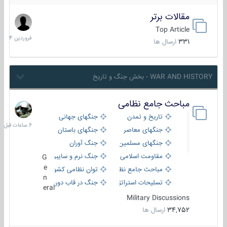
مقالات برتر
29
فروردین
Top Article
1404
331
ارسال ها
WAR AND HISTORY - بخش جنگ و تاریخ
مباحث جامع نظامی
6
ساعات
تاریخ و تمدن
جنگهای جهانی
قبل
جنگهای معاصر
جنگهای باستان
جنگهای مسلمین
جنگ آوران
مقاومت اسلامی
جنگ نرم و سایبری
G
e
مباحث جامع نظامی
توان نظامی کشورها
n
تسلیحات استراتژیک
جنگ در قاب دوربین
eral
Military Discussions
34,752
ارسال ها