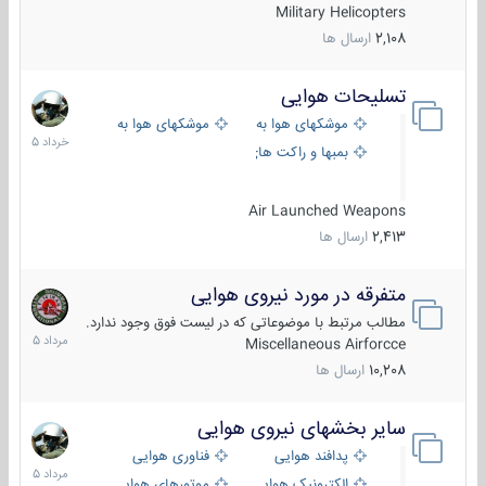
Military Helicopters
2,108
ارسال ها
تسلیحات هوایی
30
خرداد
موشکهای هوا به هوا
موشکهای هوا به سطح
1405
بمبها و راکت های هوایی
Air Launched Weapons
2,413
ارسال ها
متفرقه در مورد نیروی هوایی
7
مرداد
مطالب مرتبط با موضوعاتی که در لیست فوق وجود ندارد.
1405
Miscellaneous Airforcce
10,208
ارسال ها
سایر بخشهای نیروی هوایی
2
مرداد
پدافند هوایی
فناوری هوایی
1405
الکترونیک هوایی
موتورهای هوایی