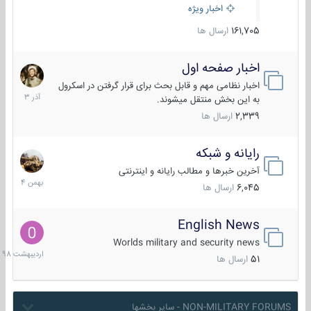
اخبار ویژه
161,705
ارسال ها
اخبار صفحه اول
7
آذر
اخبار نظامی مهم و قابل بحث برای قرار گرفتن در اسکرول
1403
به این بخش منتقل میشوند.
2,339
ارسال ها
رایانه و شبکه
30
بهمن
آخرین خبرها و مطالب رایانه و اینترنتی
1404
6,045
ارسال ها
English News
10
اردیبهش
Worlds military and security news
1398
51
ارسال ها
NON-MILITARY FORUMS - سایر بخشها