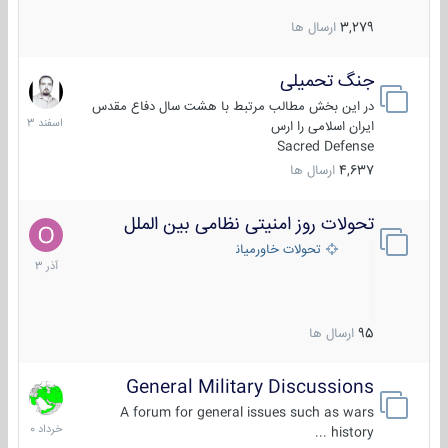
3,279
ارسال ها
جنگ تحمیلی
20
اسفند
در این بخش مطالب مرتبط با هشت سال دفاع مقدس
1403
ایران اسلامی را ارس
Sacred Defense
4,637
ارسال ها
تحولات روز امنیتی نظامی بین الملل
21
آذر
تحولات خاورمیانه
1403
95
ارسال ها
General Military Discussions
10
خرداد
A forum for general issues such as wars
1400
history ...