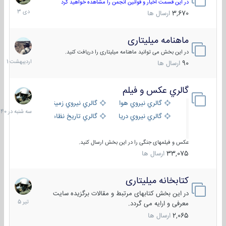
دی
در این قسمت اخبار و قوانین انجمن را مشاهده خواهید کرد
1403
3,670
ارسال ها
ماهنامه میلیتاری
30
اردیبهش
در این بخش می توانید ماهنامه میلیتاری را دریافت کنید.
1401
90
ارسال ها
گالري عكس و فيلم
سه
شنبه
گالري نيروي هوايي
گالري نيروي زميني
در
گالري نيروي دريايي
گالري تاریخ نظامی
15:40
عکس و فیلمهای جنگی را در این بخش ارسال کنید.
33,075
ارسال ها
کتابخانه میلیتاری
16
تیر
در این بخش کتابهای مرتبط و مقالات برگزیده سایت
1405
معرفی و ارایه می گردد.
2,065
ارسال ها