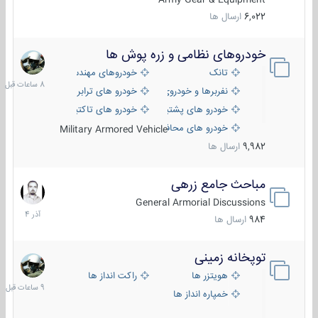
6,022
ارسال ها
خودروهای نظامی و زره پوش ها
8
ساعات
تانک
خودروهای مهندسی
قبل
نفربرها و خودروی های رزمی پیاده نظام
خودرو های ترابری نظامی
خودرو های پشتیبانی آتش ، شناسایی و ضد تانک
خودرو های تاکتیکی نظامی
خودرو های محافظت شده
Military Armored Vehicle
9,982
ارسال ها
مباحث جامع زرهی
7
آذر
General Armorial Discussions
1404
984
ارسال ها
توپخانه زمینی
9
ساعات
هویتزر ها
راکت انداز ها
قبل
خمپاره انداز ها