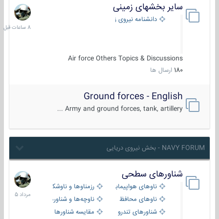
سایر بخشهای زمینی
8
ساعات
دانشنامه نیروی زمینی
قبل
Air force Others Topics & Discussions
180
ارسال ها
Ground forces - English
Army and ground forces, tank, artillery ...
NAVY FORUM - بخش نیروی دریایی
شناورهای سطحی
2
مرداد
ناوهای هواپیمابر و بالگرد بر
رزمناوها و ناوشکن‌ها
1405
ناوهای محافظ
ناوچه‌ها و شناورهای گشتی
شناورهای تندرو
مقایسه شناورها