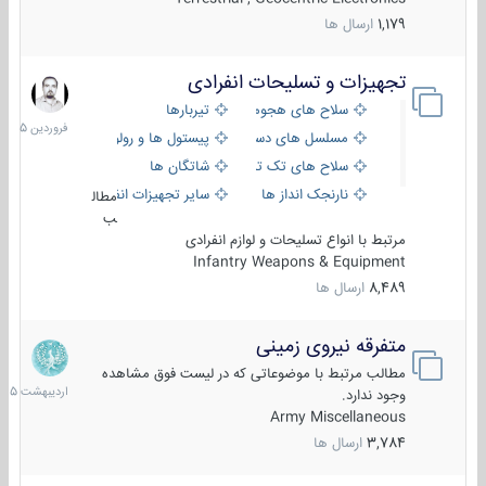
1,179
ارسال ها
تجهیزات و تسلیحات انفرادی
17
فروردین
سلاح های هجومی
تیربارها
1405
مسلسل های دستی
پیستول ها و رولورها
سلاح های تک تیر اندازی
شاتگان ها
نارنجک انداز ها
سایر تجهیزات انفرادی
مطال
ب
مرتبط با انواع تسلیحات و لوازم انفرادی
Infantry Weapons & Equipment
8,489
ارسال ها
متفرقه نیروی زمینی
27
اردیبهش
مطالب مرتبط با موضوعاتی که در لیست فوق مشاهده
1405
وجود ندارد.
Army Miscellaneous
3,784
ارسال ها