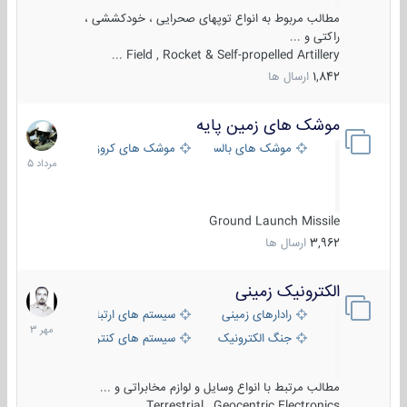
مطالب مربوط به انواع توپهای صحرایی ، خودکششی ،
راکتی و ...
Field , Rocket & Self-propelled Artillery ...
1,842
ارسال ها
موشک های زمین پایه
2
مرداد
موشک های بالستیک
موشک های کروز
1405
Ground Launch Missile
3,962
ارسال ها
الکترونیک زمینی
1
مهر
رادارهای زمینی
سیستم های ارتباطی و جمع آوری اطلاع
1403
جنگ الکترونیک
سیستم های کنترل آتش و تجهیزات الکتر
مطالب مرتبط با انواع وسایل و لوازم مخابراتی و ...
Terrestrial , Geocentric Electronics