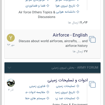
تاریخ نیروی هوایی
فضا و فضانوردی
دانشنامه هوایی
Air force Others Topics &
Discussions
19,094
ارسال ها
Airforce - English
15
مهر
Discuss about world airforces, aircrafts, ... and
1393
airforce history
27
ارسال ها
ARMY FORUM - بخش نیروی زمینی
ادوات و تسلیحات زمینی
21
آذر
تسلیحات زمینی
فناوری زمینی
1404
تاریخ نیروی زمینی
مقایسه ادوات جنگی
تسلیحات ضد زره
سیستم های حفاظت فعال
Army Gear & Equipment