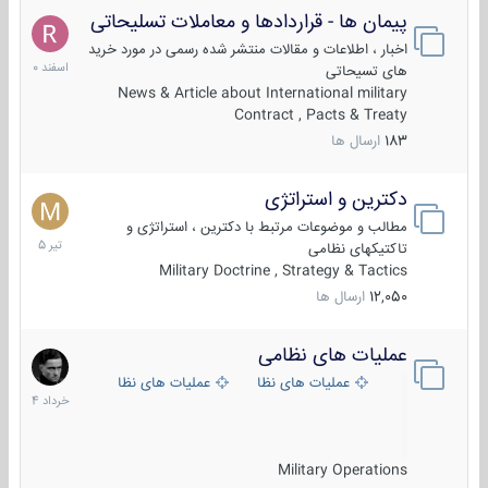
پیمان ها - قراردادها و معاملات تسلیحاتی
7
اسفند
اخبار ، اطلاعات و مقالات منتشر شده رسمی در مورد خرید
1400
های تسیحاتی
News & Article about International military
Contract , Pacts & Treaty
183
ارسال ها
دکترین و استراتژی
27
تیر
مطالب و موضوعات مرتبط با دکترین ، استراتژی و
1405
تاکتیکهای نظامی
Military Doctrine , Strategy & Tactics
12,050
ارسال ها
عملیات های نظامی
5
خرداد
عملیات های نظامی ایران
عملیات های نظامی خارجی
1404
Military Operations