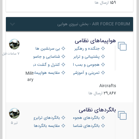
159
ارسال ها
AIR FORCE FORUM - بخش نیروی هوایی
هواپیماهای نظامی
7
ساعات
جنگنده و رهگیر
بی سرنشین ها
قبل
پشتیبانی و ترابری
شناسایی و جاسوسی
هجومی و بمب افکن
کنترل و گشت دریایی
تمرینی و آموزشی
مقایسه هواپیماها
Milit
ary
Aircrafts
29,867
ارسال ها
بالگردهای نظامی
22
تیر
بالگردهای هجومی
بالگردهای ترابری
1405
بالگردهای شناسایی
مقایسه بالگردها