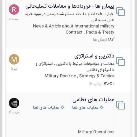
پیمان ها - قراردادها و معاملات تسلیحاتی
7
اسفند
اخبار ، اطلاعات و مقالات منتشر شده رسمی در مورد خرید
1400
های تسیحاتی
News & Article about International military
Contract , Pacts & Treaty
183
ارسال ها
دکترین و استراتژی
27
تیر
مطالب و موضوعات مرتبط با دکترین ، استراتژی و
1405
تاکتیکهای نظامی
Military Doctrine , Strategy & Tactics
12,050
ارسال ها
عملیات های نظامی
5
خرداد
عملیات های نظامی ایران
عملیات های نظامی خارجی
1404
Military Operations