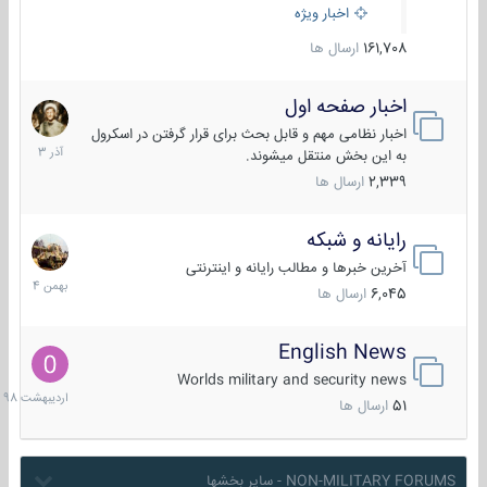
اخبار ویژه
161,708
ارسال ها
اخبار صفحه اول
7
آذر
اخبار نظامی مهم و قابل بحث برای قرار گرفتن در اسکرول
1403
به این بخش منتقل میشوند.
2,339
ارسال ها
رایانه و شبکه
30
بهمن
آخرین خبرها و مطالب رایانه و اینترنتی
1404
6,045
ارسال ها
English News
10
اردیبهش
Worlds military and security news
1398
51
ارسال ها
NON-MILITARY FORUMS - سایر بخشها