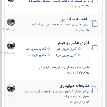
دی
در این قسمت اخبار و قوانین انجمن را مشاهده خواهید کرد
1403
3,670
ارسال ها
ماهنامه میلیتاری
30
اردیبهش
در این بخش می توانید ماهنامه میلیتاری را دریافت کنید.
1401
90
ارسال ها
گالري عكس و فيلم
سه
شنبه
گالري نيروي هوايي
گالري نيروي زميني
در
گالري نيروي دريايي
گالري تاریخ نظامی
15:40
عکس و فیلمهای جنگی را در این بخش ارسال کنید.
33,075
ارسال ها
کتابخانه میلیتاری
16
تیر
در این بخش کتابهای مرتبط و مقالات برگزیده سایت
1405
معرفی و ارایه می گردد.
2,065
ارسال ها