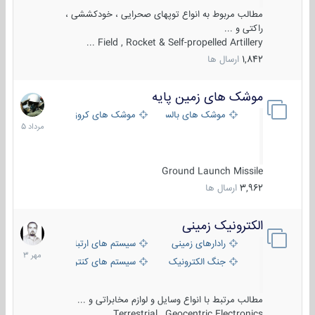
مطالب مربوط به انواع توپهای صحرایی ، خودکششی ،
راکتی و ...
Field , Rocket & Self-propelled Artillery ...
1,842
ارسال ها
موشک های زمین پایه
2
مرداد
موشک های بالستیک
موشک های کروز
1405
Ground Launch Missile
3,962
ارسال ها
الکترونیک زمینی
1
مهر
رادارهای زمینی
سیستم های ارتباطی و جمع آوری اطلاع
1403
جنگ الکترونیک
سیستم های کنترل آتش و تجهیزات الکتر
مطالب مرتبط با انواع وسایل و لوازم مخابراتی و ...
Terrestrial , Geocentric Electronics