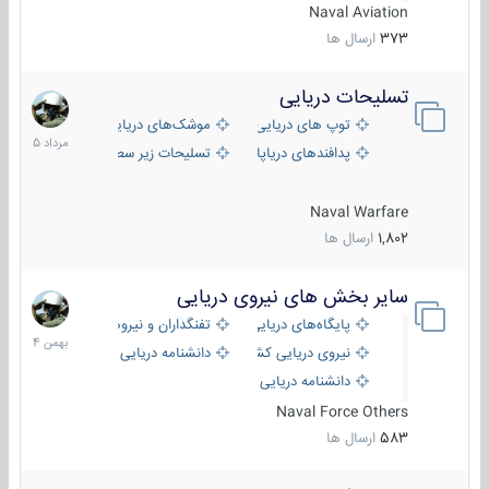
Naval Aviation
373
ارسال ها
تسلیحات دریایی
2
مرداد
توپ های دریایی
موشک‌های دریایی
1405
پدافندهای دریاپایه
تسلیحات زیر سطحی
Naval Warfare
1,802
ارسال ها
سایر بخش های نیروی دریایی
22
بهمن
پایگاه‌های دریایی
تفنگداران و نیروهای ویژه‌ی دریایی
1404
نیروی دریایی کشورهای مختلف
دانشنامه دریایی
دانشنامه دریایی کپی
Naval Force Others
583
ارسال ها