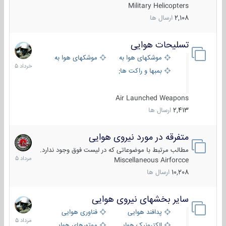
Military Helicopters
2,108
ارسال ها
تسلیحات هوایی
30
خرداد
موشکهای هوا به هوا
موشکهای هوا به سطح
1405
بمبها و راکت های هوایی
Air Launched Weapons
2,413
ارسال ها
متفرقه در مورد نیروی هوایی
7
مرداد
مطالب مرتبط با موضوعاتی که در لیست فوق وجود ندارد.
1405
Miscellaneous Airforcce
10,208
ارسال ها
سایر بخشهای نیروی هوایی
2
مرداد
پدافند هوایی
فناوری هوایی
1405
الکترونیک هوایی
موتورهای هوایی