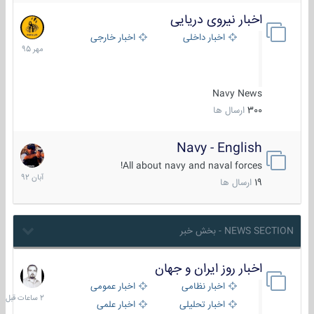
اخبار نیروی دریایی
27
مهر
اخبار داخلی
اخبار خارجی
1395
Navy News
300
ارسال ها
Navy - English
22
آبان
All about navy and naval forces!
1392
19
ارسال ها
NEWS SECTION - بخش خبر
اخبار روز ایران و جهان
2
ساعات
اخبار نظامی
اخبار عمومی
قبل
اخبار تحلیلی
اخبار علمی