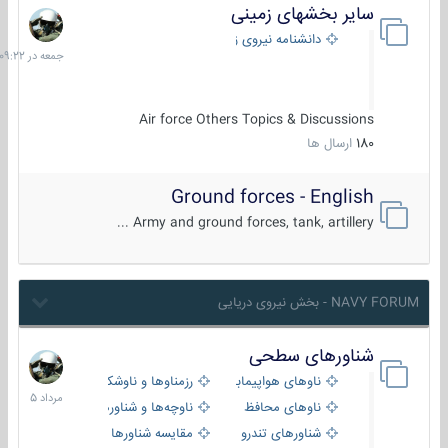
سایر بخشهای زمینی
جمعه
در
دانشنامه نیروی زمینی
09:22
Air force Others Topics & Discussions
180
ارسال ها
Ground forces - English
Army and ground forces, tank, artillery ...
NAVY FORUM - بخش نیروی دریایی
شناورهای سطحی
2
مرداد
ناوهای هواپیمابر و بالگرد بر
رزمناوها و ناوشکن‌ها
1405
ناوهای محافظ
ناوچه‌ها و شناورهای گشتی
شناورهای تندرو
مقایسه شناورها