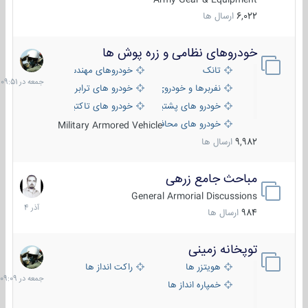
6,022
ارسال ها
خودروهای نظامی و زره پوش ها
جمعه
در
تانک
خودروهای مهندسی
09:51
نفربرها و خودروی های رزمی پیاده نظام
خودرو های ترابری نظامی
خودرو های پشتیبانی آتش ، شناسایی و ضد تانک
خودرو های تاکتیکی نظامی
خودرو های محافظت شده
Military Armored Vehicle
9,982
ارسال ها
مباحث جامع زرهی
7
آذر
General Armorial Discussions
1404
984
ارسال ها
توپخانه زمینی
جمعه
در
هویتزر ها
راکت انداز ها
09:09
خمپاره انداز ها