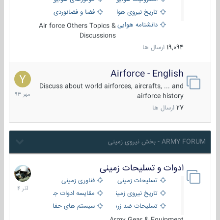
تاریخ نیروی هوایی
فضا و فضانوردی
دانشنامه هوایی
Air force Others Topics &
Discussions
19,094
ارسال ها
Airforce - English
15
مهر
Discuss about world airforces, aircrafts, ... and
1393
airforce history
27
ارسال ها
ARMY FORUM - بخش نیروی زمینی
ادوات و تسلیحات زمینی
21
آذر
تسلیحات زمینی
فناوری زمینی
1404
تاریخ نیروی زمینی
مقایسه ادوات جنگی
تسلیحات ضد زره
سیستم های حفاظت فعال
Army Gear & Equipment