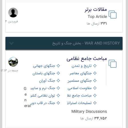
مقالات برتر
29
فروردین
Top Article
1404
331
ارسال ها
WAR AND HISTORY - بخش جنگ و تاریخ
مباحث جامع نظامی
جمعه
در
تاریخ و تمدن
جنگهای جهانی
12:13
جنگهای معاصر
جنگهای باستان
جنگهای مسلمین
جنگ آوران
مقاومت اسلامی
جنگ نرم و سایبری
G
e
مباحث جامع نظامی
توان نظامی کشورها
n
تسلیحات استراتژیک
جنگ در قاب دوربین
eral
Military Discussions
34,752
ارسال ها