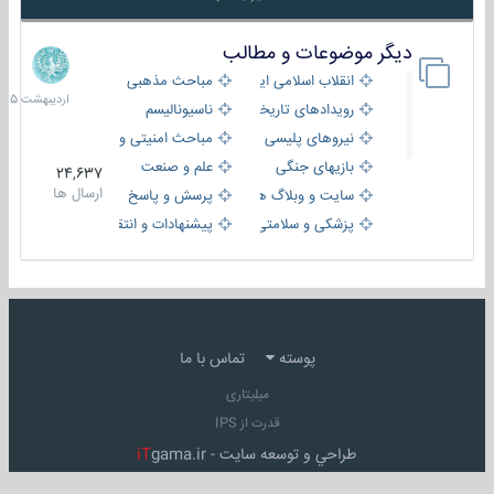
دیگر موضوعات و مطالب
8
اردیبهش
انقلاب اسلامی ایران
مباحث مذهبی
1405
رویدادهای تاریخی و مذهبی
ناسیونالیسم
نیروهای پلیسی
مباحث امنیتی و اطلاعاتی
بازیهای جنگی
علم و صنعت
24,637
ارسال ها
سایت و وبلاگ ها
پرسش و پاسخ
پزشکی و سلامتی
پیشنهادات و انتقادات
پوسته
تماس با ما
میلیتاری
قدرت از IPS
طراحي و توسعه سايت -
gama.ir
iT