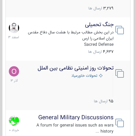
3,279
ارسال ها
جنگ تحمیلی
20
اسفند
در این بخش مطالب مرتبط با هشت سال دفاع مقدس
1403
ایران اسلامی را ارس
Sacred Defense
4,637
ارسال ها
تحولات روز امنیتی نظامی بین الملل
21
آذر
تحولات خاورمیانه
1403
95
ارسال ها
General Military Discussions
10
خرداد
A forum for general issues such as wars
1400
history ...