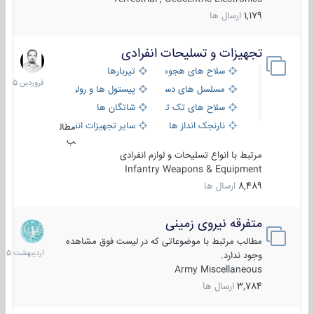
1,179
ارسال ها
تجهیزات و تسلیحات انفرادی
17
فروردین
سلاح های هجومی
تیربارها
1405
مسلسل های دستی
پیستول ها و رولورها
سلاح های تک تیر اندازی
شاتگان ها
نارنجک انداز ها
سایر تجهیزات انفرادی
مطال
ب
مرتبط با انواع تسلیحات و لوازم انفرادی
Infantry Weapons & Equipment
8,489
ارسال ها
متفرقه نیروی زمینی
27
اردیبهش
مطالب مرتبط با موضوعاتی که در لیست فوق مشاهده
1405
وجود ندارد.
Army Miscellaneous
3,784
ارسال ها