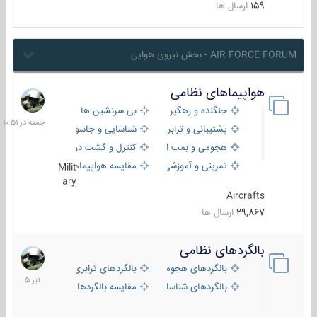
159
ارسال ها
AIR FORCE FORUM - بخش نیروی هوایی
هواپیماهای نظامی
جمعه
در
جنگنده و رهگیر
بی سرنشین ها
10:51
پشتیبانی و ترابری
شناسایی و جاسوسی
هجومی و بمب افکن
کنترل و گشت دریایی
تمرینی و آموزشی
مقایسه هواپیماها
Milit
ary
Aircrafts
29,867
ارسال ها
بالگردهای نظامی
22
تیر
بالگردهای هجومی
بالگردهای ترابری
1405
بالگردهای شناسایی
مقایسه بالگردها