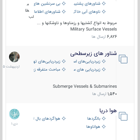
شناورهای پشتیبانی
بی سرنشین های دریایی
م
طا
ناوهای آبی خاکی و نیروبر
شناورهای اطلاعاتی و جاسوسی
لب
مربوط به انواع کشتیها و رزمناوها و ناوشکنها و ...
Military Surface Vessels
6,826
ارسال ها
شناور های زیرسطحی
31
اردیبهش
زیردریایی‌های استراتژیک
زیردریایی‌های تهاجمی
1405
زیردریایی های سبک
مباحث متفرقه زیرسطحی
Submerge Vessels & Submarines
1,540
ارسال ها
هوا دریا
12
دی
بالگردها
هواگردهای بال ثابت
1401
هواناوها