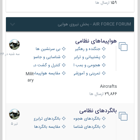
159
ارسال ها
AIR FORCE FORUM - بخش نیروی هوایی
هواپیماهای نظامی
سه
شنبه
جنگنده و رهگیر
بی سرنشین ها
در
پشتیبانی و ترابری
شناسایی و جاسوسی
18:26
هجومی و بمب افکن
کنترل و گشت دریایی
تمرینی و آموزشی
مقایسه هواپیماها
Milit
ary
Aircrafts
29,866
ارسال ها
بالگردهای نظامی
22
تیر
بالگردهای هجومی
بالگردهای ترابری
1405
بالگردهای شناسایی
مقایسه بالگردها