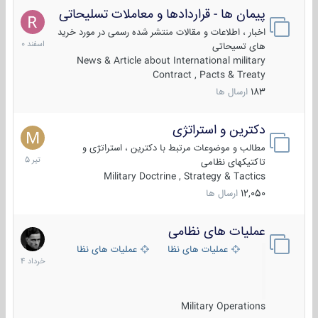
پیمان ها - قراردادها و معاملات تسلیحاتی
7
اسفند
اخبار ، اطلاعات و مقالات منتشر شده رسمی در مورد خرید
1400
های تسیحاتی
News & Article about International military
Contract , Pacts & Treaty
183
ارسال ها
دکترین و استراتژی
27
تیر
مطالب و موضوعات مرتبط با دکترین ، استراتژی و
1405
تاکتیکهای نظامی
Military Doctrine , Strategy & Tactics
12,050
ارسال ها
عملیات های نظامی
5
خرداد
عملیات های نظامی ایران
عملیات های نظامی خارجی
1404
Military Operations