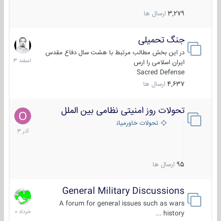
3,279
ارسال ها
جنگ تحمیلی
20
اسفند
در این بخش مطالب مرتبط با هشت سال دفاع مقدس
1403
ایران اسلامی را ارس
Sacred Defense
4,637
ارسال ها
تحولات روز امنیتی نظامی بین الملل
21
آذر
تحولات خاورمیانه
1403
95
ارسال ها
General Military Discussions
10
خرداد
A forum for general issues such as wars
1400
history ...