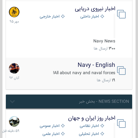
اخبار نیروی دریایی
27
مهر
اخبار داخلی
اخبار خارجی
1395
Navy News
300
ارسال ها
Navy - English
22
آبان
All about navy and naval forces!
1392
19
ارسال ها
NEWS SECTION - بخش خبر
اخبار روز ایران و جهان
59
دقیقه
اخبار نظامی
اخبار عمومی
قبل
اخبار تحلیلی
اخبار علمی