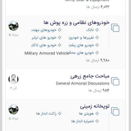
6,022
ارسال ها
خودروهای نظامی و زره پوش ها
2
مرداد
تانک
خودروهای مهندسی
1405
نفربرها و خودروی های رزمی پیاده نظام
خودرو های ترابری نظامی
خودرو های پشتیبانی آتش ، شناسایی و ضد تانک
خودرو های تاکتیکی نظامی
خودرو های محافظت شده
Military Armored Vehicle
9,980
ارسال ها
مباحث جامع زرهی
7
آذر
General Armorial Discussions
1404
984
ارسال ها
توپخانه زمینی
9
مرداد
هویتزر ها
راکت انداز ها
1405
خمپاره انداز ها