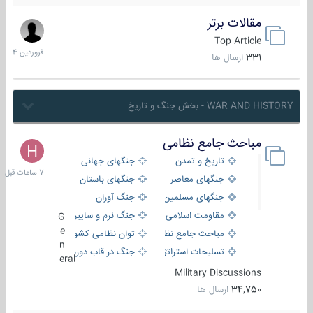
مقالات برتر
29
فروردین
Top Article
1404
331
ارسال ها
WAR AND HISTORY - بخش جنگ و تاریخ
مباحث جامع نظامی
7
ساعات
تاریخ و تمدن
جنگهای جهانی
قبل
جنگهای معاصر
جنگهای باستان
جنگهای مسلمین
جنگ آوران
مقاومت اسلامی
جنگ نرم و سایبری
G
e
مباحث جامع نظامی
توان نظامی کشورها
n
تسلیحات استراتژیک
جنگ در قاب دوربین
eral
Military Discussions
34,750
ارسال ها