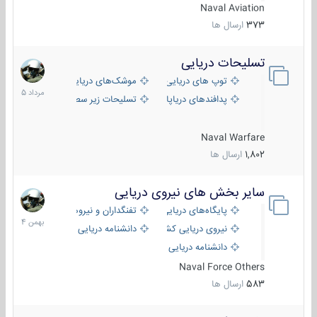
Naval Aviation
373
ارسال ها
تسلیحات دریایی
2
مرداد
توپ های دریایی
موشک‌های دریایی
1405
پدافندهای دریاپایه
تسلیحات زیر سطحی
Naval Warfare
1,802
ارسال ها
سایر بخش های نیروی دریایی
22
بهمن
پایگاه‌های دریایی
تفنگداران و نیروهای ویژه‌ی دریایی
1404
نیروی دریایی کشورهای مختلف
دانشنامه دریایی
دانشنامه دریایی کپی
Naval Force Others
583
ارسال ها