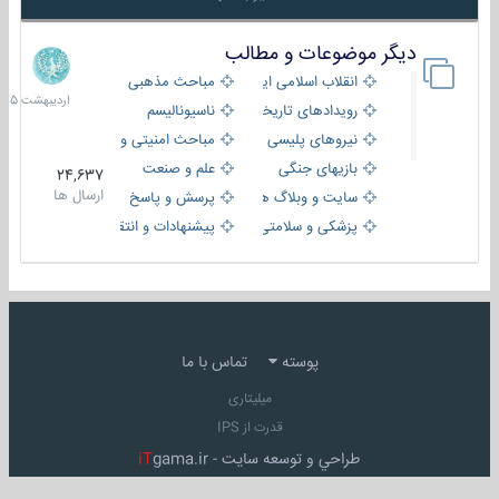
دیگر موضوعات و مطالب
8
اردیبهش
انقلاب اسلامی ایران
مباحث مذهبی
1405
رویدادهای تاریخی و مذهبی
ناسیونالیسم
نیروهای پلیسی
مباحث امنیتی و اطلاعاتی
بازیهای جنگی
علم و صنعت
24,637
ارسال ها
سایت و وبلاگ ها
پرسش و پاسخ
پزشکی و سلامتی
پیشنهادات و انتقادات
پوسته
تماس با ما
میلیتاری
قدرت از IPS
طراحي و توسعه سايت -
gama.ir
iT