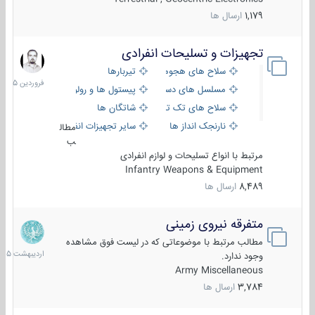
1,179
ارسال ها
تجهیزات و تسلیحات انفرادی
17
فروردین
سلاح های هجومی
تیربارها
1405
مسلسل های دستی
پیستول ها و رولورها
سلاح های تک تیر اندازی
شاتگان ها
نارنجک انداز ها
سایر تجهیزات انفرادی
مطال
ب
مرتبط با انواع تسلیحات و لوازم انفرادی
Infantry Weapons & Equipment
8,489
ارسال ها
متفرقه نیروی زمینی
27
اردیبهش
مطالب مرتبط با موضوعاتی که در لیست فوق مشاهده
1405
وجود ندارد.
Army Miscellaneous
3,784
ارسال ها