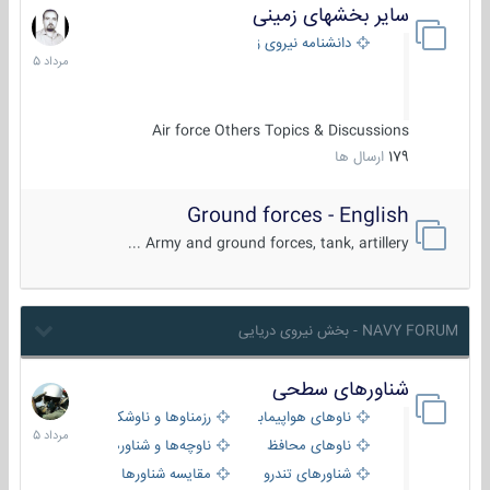
سایر بخشهای زمینی
9
مرداد
دانشنامه نیروی زمینی
1405
Air force Others Topics & Discussions
179
ارسال ها
Ground forces - English
Army and ground forces, tank, artillery ...
NAVY FORUM - بخش نیروی دریایی
شناورهای سطحی
2
مرداد
ناوهای هواپیمابر و بالگرد بر
رزمناوها و ناوشکن‌ها
1405
ناوهای محافظ
ناوچه‌ها و شناورهای گشتی
شناورهای تندرو
مقایسه شناورها