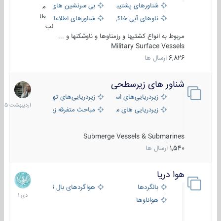
شناورهای پشتیبانی
بی سرنشین های دریایی
م
طا
ناوهای آبی خاکی و نیروبر
شناورهای اطلاعاتی و جاسوسی
لب
مربوط به انواع کشتیها و رزمناوها و ناوشکنها و ...
Military Surface Vessels
6,826
ارسال ها
شناور های زیرسطحی
31
اردیبهش
زیردریایی‌های استراتژیک
زیردریایی‌های تهاجمی
1405
زیردریایی های سبک
مباحث متفرقه زیرسطحی
Submerge Vessels & Submarines
1,540
ارسال ها
هوا دریا
12
دی
بالگردها
هواگردهای بال ثابت
1401
هواناوها