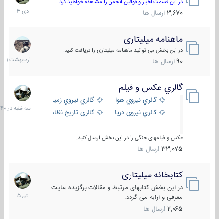
دی
در این قسمت اخبار و قوانین انجمن را مشاهده خواهید کرد
1403
3,670
ارسال ها
ماهنامه میلیتاری
30
اردیبهش
در این بخش می توانید ماهنامه میلیتاری را دریافت کنید.
1401
90
ارسال ها
گالري عكس و فيلم
سه
شنبه
گالري نيروي هوايي
گالري نيروي زميني
در
گالري نيروي دريايي
گالري تاریخ نظامی
15:40
عکس و فیلمهای جنگی را در این بخش ارسال کنید.
33,075
ارسال ها
کتابخانه میلیتاری
16
تیر
در این بخش کتابهای مرتبط و مقالات برگزیده سایت
1405
معرفی و ارایه می گردد.
2,065
ارسال ها