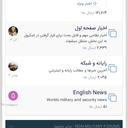
اخبار ویژه
161,704
ارسال ها
اخبار صفحه اول
7
آذر
اخبار نظامی مهم و قابل بحث برای قرار گرفتن در اسکرول
1403
به این بخش منتقل میشوند.
2,339
ارسال ها
رایانه و شبکه
30
بهمن
آخرین خبرها و مطالب رایانه و اینترنتی
1404
6,045
ارسال ها
English News
10
اردیبهش
Worlds military and security news
1398
51
ارسال ها
NON-MILITARY FORUMS - سایر بخشها