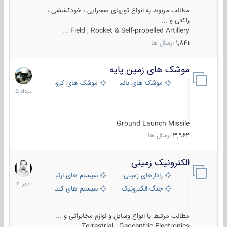
مطالب مربوط به انواع توپهای صحرایی ، خودکششی ،
راکتی و ...
Field , Rocket & Self-propelled Artillery ...
1,841
ارسال ها
موشک های زمین پایه
2
مرداد
موشک های بالستیک
موشک های کروز
1405
Ground Launch Missile
3,962
ارسال ها
الکترونیک زمینی
1
مهر
رادارهای زمینی
سیستم های ارتباطی و جمع آوری اطلاع
1403
جنگ الکترونیک
سیستم های کنترل آتش و تجهیزات الکتر
مطالب مرتبط با انواع وسایل و لوازم مخابراتی و ...
Terrestrial , Geocentric Electronics