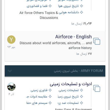
تاریخ نیروی هوایی
فضا و فضانوردی
دانشنامه هوایی
Air force Others Topics &
Discussions
19,094
ارسال ها
Airforce - English
15
مهر
Discuss about world airforces, aircrafts, ... and
1393
airforce history
27
ارسال ها
ARMY FORUM - بخش نیروی زمینی
ادوات و تسلیحات زمینی
21
آذر
تسلیحات زمینی
فناوری زمینی
1404
تاریخ نیروی زمینی
مقایسه ادوات جنگی
تسلیحات ضد زره
سیستم های حفاظت فعال
Army Gear & Equipment