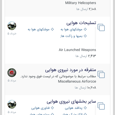
Military Helicopters
2,108
ارسال ها
تسلیحات هوایی
30
خرداد
موشکهای هوا به هوا
موشکهای هوا به سطح
1405
بمبها و راکت های هوایی
Air Launched Weapons
2,413
ارسال ها
متفرقه در مورد نیروی هوایی
7
مرداد
مطالب مرتبط با موضوعاتی که در لیست فوق وجود ندارد.
1405
Miscellaneous Airforcce
10,208
ارسال ها
سایر بخشهای نیروی هوایی
2
مرداد
پدافند هوایی
فناوری هوایی
1405
الکترونیک هوایی
موتورهای هوایی