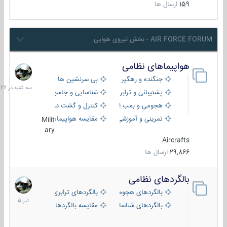
159
ارسال ها
AIR FORCE FORUM - بخش نیروی هوایی
هواپیماهای نظامی
سه
شنبه
جنگنده و رهگیر
بی سرنشین ها
در
پشتیبانی و ترابری
شناسایی و جاسوسی
18:26
هجومی و بمب افکن
کنترل و گشت دریایی
تمرینی و آموزشی
مقایسه هواپیماها
Milit
ary
Aircrafts
29,866
ارسال ها
بالگردهای نظامی
22
تیر
بالگردهای هجومی
بالگردهای ترابری
1405
بالگردهای شناسایی
مقایسه بالگردها