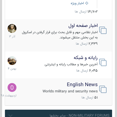
اخبار ویژه
161,702
ارسال ها
اخبار صفحه اول
7
آذر
اخبار نظامی مهم و قابل بحث برای قرار گرفتن در اسکرول
1403
به این بخش منتقل میشوند.
2,339
ارسال ها
رایانه و شبکه
30
بهمن
آخرین خبرها و مطالب رایانه و اینترنتی
1404
6,045
ارسال ها
English News
10
اردیبهش
Worlds military and security news
1398
51
ارسال ها
NON-MILITARY FORUMS - سایر بخشها