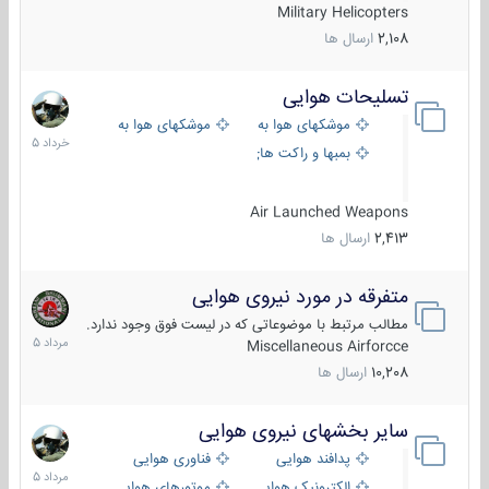
Military Helicopters
2,108
ارسال ها
تسلیحات هوایی
30
خرداد
موشکهای هوا به هوا
موشکهای هوا به سطح
1405
بمبها و راکت های هوایی
Air Launched Weapons
2,413
ارسال ها
متفرقه در مورد نیروی هوایی
7
مرداد
مطالب مرتبط با موضوعاتی که در لیست فوق وجود ندارد.
1405
Miscellaneous Airforcce
10,208
ارسال ها
سایر بخشهای نیروی هوایی
2
مرداد
پدافند هوایی
فناوری هوایی
1405
الکترونیک هوایی
موتورهای هوایی