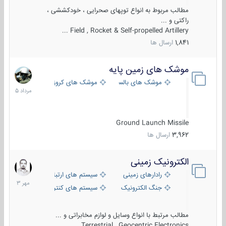
مطالب مربوط به انواع توپهای صحرایی ، خودکششی ،
راکتی و ...
Field , Rocket & Self-propelled Artillery ...
1,841
ارسال ها
موشک های زمین پایه
2
مرداد
موشک های بالستیک
موشک های کروز
1405
Ground Launch Missile
3,962
ارسال ها
الکترونیک زمینی
1
مهر
رادارهای زمینی
سیستم های ارتباطی و جمع آوری اطلاع
1403
جنگ الکترونیک
سیستم های کنترل آتش و تجهیزات الکتر
مطالب مرتبط با انواع وسایل و لوازم مخابراتی و ...
Terrestrial , Geocentric Electronics