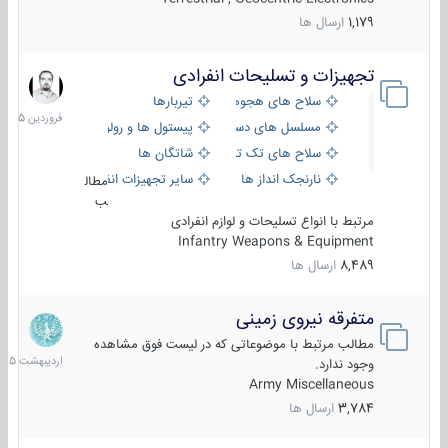
1,179
ارسال ها
تجهیزات و تسلیحات انفرادی
17
فروردین
سلاح های هجومی
تیربارها
1405
مسلسل های دستی
پیستول ها و رولورها
سلاح های تک تیر اندازی
شاتگان ها
نارنجک انداز ها
سایر تجهیزات انفرادی
مطال
ب
مرتبط با انواع تسلیحات و لوازم انفرادی
Infantry Weapons & Equipment
8,489
ارسال ها
متفرقه نیروی زمینی
27
اردیبهش
مطالب مرتبط با موضوعاتی که در لیست فوق مشاهده
1405
وجود ندارد.
Army Miscellaneous
3,784
ارسال ها