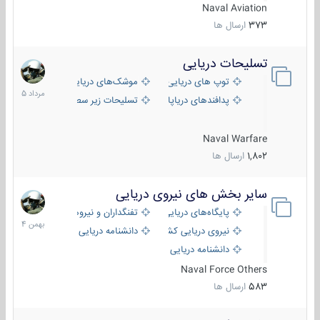
Naval Aviation
373
ارسال ها
تسلیحات دریایی
2
مرداد
توپ های دریایی
موشک‌های دریایی
1405
پدافندهای دریاپایه
تسلیحات زیر سطحی
Naval Warfare
1,802
ارسال ها
سایر بخش های نیروی دریایی
22
بهمن
پایگاه‌های دریایی
تفنگداران و نیروهای ویژه‌ی دریایی
1404
نیروی دریایی کشورهای مختلف
دانشنامه دریایی
دانشنامه دریایی کپی
Naval Force Others
583
ارسال ها