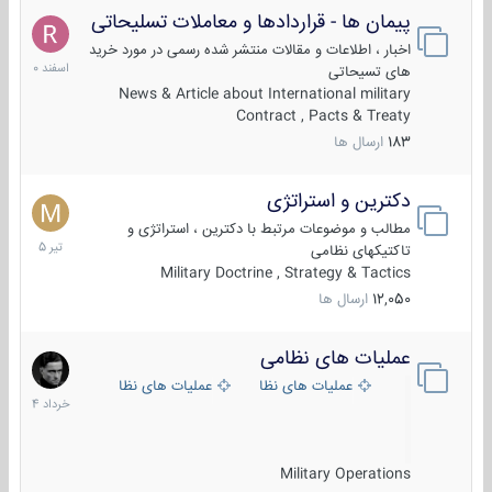
پیمان ها - قراردادها و معاملات تسلیحاتی
7
اسفند
اخبار ، اطلاعات و مقالات منتشر شده رسمی در مورد خرید
1400
های تسیحاتی
News & Article about International military
Contract , Pacts & Treaty
183
ارسال ها
دکترین و استراتژی
27
تیر
مطالب و موضوعات مرتبط با دکترین ، استراتژی و
1405
تاکتیکهای نظامی
Military Doctrine , Strategy & Tactics
12,050
ارسال ها
عملیات های نظامی
5
خرداد
عملیات های نظامی ایران
عملیات های نظامی خارجی
1404
Military Operations