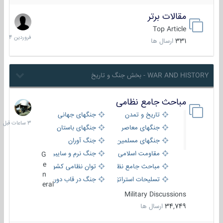
مقالات برتر
29
فروردین
Top Article
1404
331
ارسال ها
WAR AND HISTORY - بخش جنگ و تاریخ
مباحث جامع نظامی
3
ساعات
تاریخ و تمدن
جنگهای جهانی
قبل
جنگهای معاصر
جنگهای باستان
جنگهای مسلمین
جنگ آوران
مقاومت اسلامی
جنگ نرم و سایبری
G
e
مباحث جامع نظامی
توان نظامی کشورها
n
تسلیحات استراتژیک
جنگ در قاب دوربین
eral
Military Discussions
34,749
ارسال ها