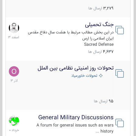
3,279
ارسال ها
جنگ تحمیلی
20
اسفند
در این بخش مطالب مرتبط با هشت سال دفاع مقدس
1403
ایران اسلامی را ارس
Sacred Defense
4,637
ارسال ها
تحولات روز امنیتی نظامی بین الملل
21
آذر
تحولات خاورمیانه
1403
95
ارسال ها
General Military Discussions
10
خرداد
A forum for general issues such as wars
1400
history ...