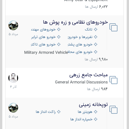
6,022
ارسال ها
خودروهای نظامی و زره پوش ها
2
مرداد
تانک
خودروهای مهندسی
1405
نفربرها و خودروی های رزمی پیاده نظام
خودرو های ترابری نظامی
خودرو های پشتیبانی آتش ، شناسایی و ضد تانک
خودرو های تاکتیکی نظامی
خودرو های محافظت شده
Military Armored Vehicle
9,980
ارسال ها
مباحث جامع زرهی
7
آذر
General Armorial Discussions
1404
984
ارسال ها
توپخانه زمینی
9
مرداد
هویتزر ها
راکت انداز ها
1405
خمپاره انداز ها