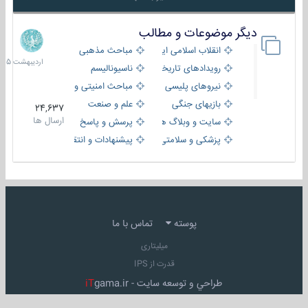
دیگر موضوعات و مطالب
8
اردیبهش
انقلاب اسلامی ایران
مباحث مذهبی
1405
رویدادهای تاریخی و مذهبی
ناسیونالیسم
نیروهای پلیسی
مباحث امنیتی و اطلاعاتی
بازیهای جنگی
علم و صنعت
24,637
ارسال ها
سایت و وبلاگ ها
پرسش و پاسخ
پزشکی و سلامتی
پیشنهادات و انتقادات
پوسته
تماس با ما
میلیتاری
قدرت از IPS
طراحي و توسعه سايت -
gama.ir
iT