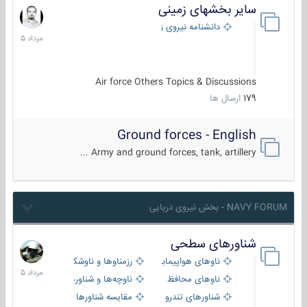
سایر بخشهای زمینی
9
مرداد
دانشنامه نیروی زمینی
1405
Air force Others Topics & Discussions
179
ارسال ها
Ground forces - English
Army and ground forces, tank, artillery ...
NAVY FORUM - بخش نیروی دریایی
شناورهای سطحی
2
مرداد
ناوهای هواپیمابر و بالگرد بر
رزمناوها و ناوشکن‌ها
1405
ناوهای محافظ
ناوچه‌ها و شناورهای گشتی
شناورهای تندرو
مقایسه شناورها