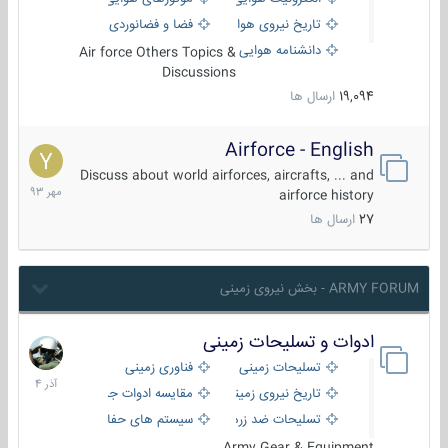
تاریخ نیروی هوایی
فضا و فضانوردی
دانشنامه هوایی
Air force Others Topics &
Discussions
19,094
ارسال ها
Airforce - English
15
مهر
Discuss about world airforces, aircrafts, ... and
1393
airforce history
27
ارسال ها
ARMY FORUM - بخش نیروی زمینی
ادوات و تسلیحات زمینی
21
آذر
تسلیحات زمینی
فناوری زمینی
1404
تاریخ نیروی زمینی
مقایسه ادوات جنگی
تسلیحات ضد زره
سیستم های حفاظت فعال
Army Gear & Equipment