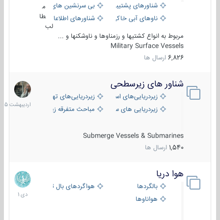
شناورهای پشتیبانی
بی سرنشین های دریایی
م
طا
ناوهای آبی خاکی و نیروبر
شناورهای اطلاعاتی و جاسوسی
لب
مربوط به انواع کشتیها و رزمناوها و ناوشکنها و ...
Military Surface Vessels
6,826
ارسال ها
شناور های زیرسطحی
31
اردیبهش
زیردریایی‌های استراتژیک
زیردریایی‌های تهاجمی
1405
زیردریایی های سبک
مباحث متفرقه زیرسطحی
Submerge Vessels & Submarines
1,540
ارسال ها
هوا دریا
12
دی
بالگردها
هواگردهای بال ثابت
1401
هواناوها