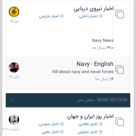
اخبار نیروی دریایی
27
مهر
اخبار داخلی
اخبار خارجی
1395
Navy News
300
ارسال ها
Navy - English
22
آبان
All about navy and naval forces!
1392
19
ارسال ها
NEWS SECTION - بخش خبر
اخبار روز ایران و جهان
دیروز
در
اخبار نظامی
اخبار عمومی
06:01
اخبار تحلیلی
اخبار علمی