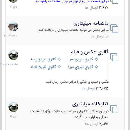
دی
در این قسمت اخبار و قوانین انجمن را مشاهده خواهید کرد
1403
3,670
ارسال ها
ماهنامه میلیتاری
30
اردیبهش
در این بخش می توانید ماهنامه میلیتاری را دریافت کنید.
1401
90
ارسال ها
گالري عكس و فيلم
سه
شنبه
گالري نيروي هوايي
گالري نيروي زميني
در
گالري نيروي دريايي
گالري تاریخ نظامی
15:40
عکس و فیلمهای جنگی را در این بخش ارسال کنید.
33,075
ارسال ها
کتابخانه میلیتاری
16
تیر
در این بخش کتابهای مرتبط و مقالات برگزیده سایت
1405
معرفی و ارایه می گردد.
2,065
ارسال ها