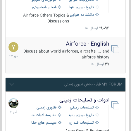
تاریخ نیروی هوایی
فضا و فضانوردی
دانشنامه هوایی
Air force Others Topics &
Discussions
19,094
ارسال ها
Airforce - English
15
مهر
Discuss about world airforces, aircrafts, ... and
1393
airforce history
27
ارسال ها
ARMY FORUM - بخش نیروی زمینی
ادوات و تسلیحات زمینی
21
آذر
تسلیحات زمینی
فناوری زمینی
1404
تاریخ نیروی زمینی
مقایسه ادوات جنگی
تسلیحات ضد زره
سیستم های حفاظت فعال
Army Gear & Equipment