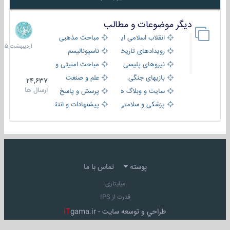
دیگر موضوعات و مطالب
8
اردیبهش
انقلاب اسلامی ایران
مباحث مذهبی
1405
رویدادهای تاریخی و مذهبی
ناسیونالیسم
نیروهای پلیسی
مباحث امنیتی و اطلاعاتی
بازیهای جنگی
علم و صنعت
24,637
ارسال ها
سایت و وبلاگ ها
پرسش و پاسخ
پزشکی و سلامتی
پیشنهادات و انتقادات
پوسته
تماس با ما
میلیتاری
قدرت از IPS
طراحي و توسعه سايت -
gama.ir
iT