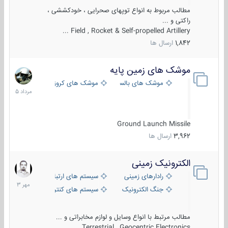
مطالب مربوط به انواع توپهای صحرایی ، خودکششی ،
راکتی و ...
Field , Rocket & Self-propelled Artillery ...
1,842
ارسال ها
موشک های زمین پایه
2
مرداد
موشک های بالستیک
موشک های کروز
1405
Ground Launch Missile
3,962
ارسال ها
الکترونیک زمینی
1
مهر
رادارهای زمینی
سیستم های ارتباطی و جمع آوری اطلاع
1403
جنگ الکترونیک
سیستم های کنترل آتش و تجهیزات الکتر
مطالب مرتبط با انواع وسایل و لوازم مخابراتی و ...
Terrestrial , Geocentric Electronics