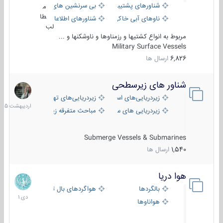
شناورهای پشتیبانی
بی سرنشین های دریایی
م
طا
ناوهای آبی خاکی و نیروبر
شناورهای اطلاعاتی و جاسوسی
لب
مربوط به انواع کشتیها و رزمناوها و ناوشکنها و ...
Military Surface Vessels
6,826
ارسال ها
شناور های زیرسطحی
31
اردیبهش
زیردریایی‌های استراتژیک
زیردریایی‌های تهاجمی
1405
زیردریایی های سبک
مباحث متفرقه زیرسطحی
Submerge Vessels & Submarines
1,540
ارسال ها
هوا دریا
12
دی
بالگردها
هواگردهای بال ثابت
1401
هواناوها