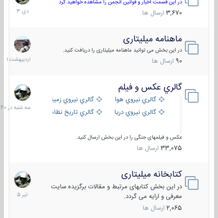
دی
در این قسمت اخبار و قوانین انجمن را مشاهده خواهید کرد
1403
3,670
ارسال ها
ماهنامه میلیتاری
30
اردیبهش
در این بخش می توانید ماهنامه میلیتاری را دریافت کنید.
1401
90
ارسال ها
گالري عكس و فيلم
سه
شنبه
گالري نيروي هوايي
گالري نيروي زميني
در
گالري نيروي دريايي
گالري تاریخ نظامی
15:40
عکس و فیلمهای جنگی را در این بخش ارسال کنید.
33,075
ارسال ها
کتابخانه میلیتاری
16
تیر
در این بخش کتابهای مرتبط و مقالات برگزیده سایت
1405
معرفی و ارایه می گردد.
2,065
ارسال ها