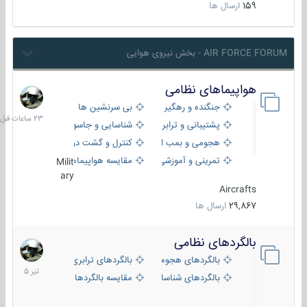
159
ارسال ها
AIR FORCE FORUM - بخش نیروی هوایی
هواپیماهای نظامی
23
ساعات
جنگنده و رهگیر
بی سرنشین ها
قبل
پشتیبانی و ترابری
شناسایی و جاسوسی
هجومی و بمب افکن
کنترل و گشت دریایی
تمرینی و آموزشی
مقایسه هواپیماها
Milit
ary
Aircrafts
29,867
ارسال ها
بالگردهای نظامی
22
تیر
بالگردهای هجومی
بالگردهای ترابری
1405
بالگردهای شناسایی
مقایسه بالگردها