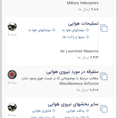
Military Helicopters
2,108
ارسال ها
تسلیحات هوایی
30
خرداد
موشکهای هوا به هوا
موشکهای هوا به سطح
1405
بمبها و راکت های هوایی
Air Launched Weapons
2,413
ارسال ها
متفرقه در مورد نیروی هوایی
7
مرداد
مطالب مرتبط با موضوعاتی که در لیست فوق وجود ندارد.
1405
Miscellaneous Airforcce
10,208
ارسال ها
سایر بخشهای نیروی هوایی
2
مرداد
پدافند هوایی
فناوری هوایی
1405
الکترونیک هوایی
موتورهای هوایی