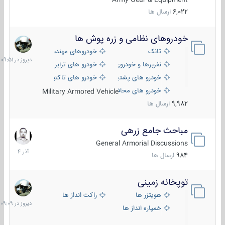
6,022
ارسال ها
خودروهای نظامی و زره پوش ها
دیروز
در
تانک
خودروهای مهندسی
09:51
نفربرها و خودروی های رزمی پیاده نظام
خودرو های ترابری نظامی
خودرو های پشتیبانی آتش ، شناسایی و ضد تانک
خودرو های تاکتیکی نظامی
خودرو های محافظت شده
Military Armored Vehicle
9,982
ارسال ها
مباحث جامع زرهی
7
آذر
General Armorial Discussions
1404
984
ارسال ها
توپخانه زمینی
دیروز
در
هویتزر ها
راکت انداز ها
09:09
خمپاره انداز ها