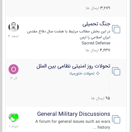
3,279
ارسال ها
جنگ تحمیلی
20
اسفند
در این بخش مطالب مرتبط با هشت سال دفاع مقدس
1403
ایران اسلامی را ارس
Sacred Defense
4,637
ارسال ها
تحولات روز امنیتی نظامی بین الملل
21
آذر
تحولات خاورمیانه
1403
95
ارسال ها
General Military Discussions
10
خرداد
A forum for general issues such as wars
1400
history ...