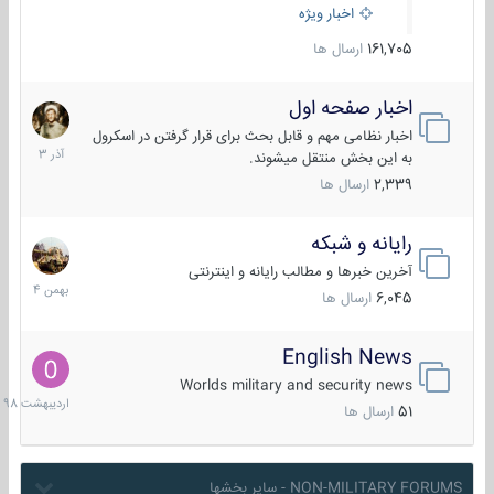
اخبار ویژه
161,705
ارسال ها
اخبار صفحه اول
7
آذر
اخبار نظامی مهم و قابل بحث برای قرار گرفتن در اسکرول
1403
به این بخش منتقل میشوند.
2,339
ارسال ها
رایانه و شبکه
30
بهمن
آخرین خبرها و مطالب رایانه و اینترنتی
1404
6,045
ارسال ها
English News
10
اردیبهش
Worlds military and security news
1398
51
ارسال ها
NON-MILITARY FORUMS - سایر بخشها