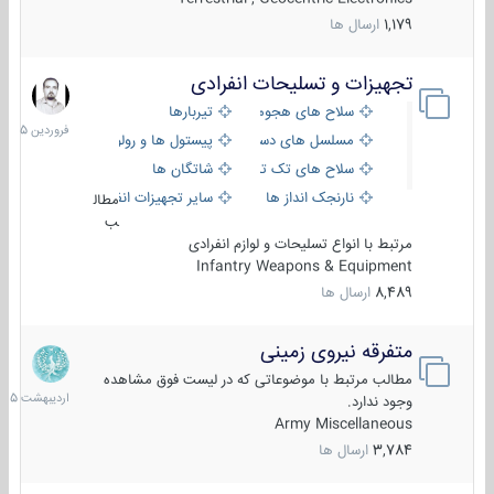
1,179
ارسال ها
تجهیزات و تسلیحات انفرادی
17
فروردین
سلاح های هجومی
تیربارها
1405
مسلسل های دستی
پیستول ها و رولورها
سلاح های تک تیر اندازی
شاتگان ها
نارنجک انداز ها
سایر تجهیزات انفرادی
مطال
ب
مرتبط با انواع تسلیحات و لوازم انفرادی
Infantry Weapons & Equipment
8,489
ارسال ها
متفرقه نیروی زمینی
27
اردیبهش
مطالب مرتبط با موضوعاتی که در لیست فوق مشاهده
1405
وجود ندارد.
Army Miscellaneous
3,784
ارسال ها