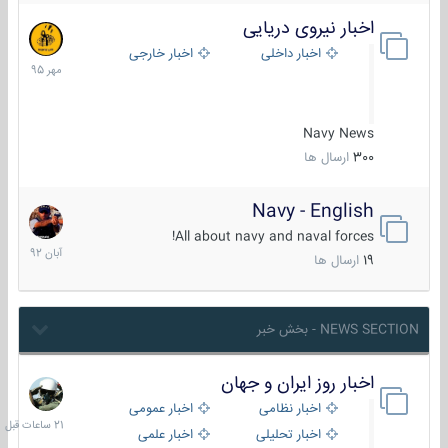
اخبار نیروی دریایی
27
مهر
اخبار داخلی
اخبار خارجی
1395
Navy News
300
ارسال ها
Navy - English
22
آبان
All about navy and naval forces!
1392
19
ارسال ها
NEWS SECTION - بخش خبر
اخبار روز ایران و جهان
21
ساعات
اخبار نظامی
اخبار عمومی
قبل
اخبار تحلیلی
اخبار علمی