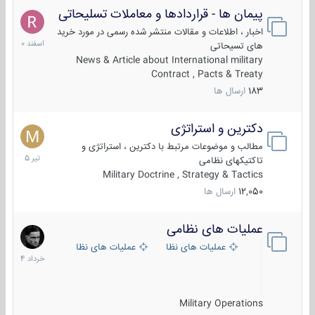
پیمان ها - قراردادها و معاملات تسلیحاتی
7
اسفند
اخبار ، اطلاعات و مقالات منتشر شده رسمی در مورد خرید
1400
های تسیحاتی
News & Article about International military
Contract , Pacts & Treaty
183
ارسال ها
دکترین و استراتژی
27
تیر
مطالب و موضوعات مرتبط با دکترین ، استراتژی و
1405
تاکتیکهای نظامی
Military Doctrine , Strategy & Tactics
12,050
ارسال ها
عملیات های نظامی
5
خرداد
عملیات های نظامی ایران
عملیات های نظامی خارجی
1404
Military Operations