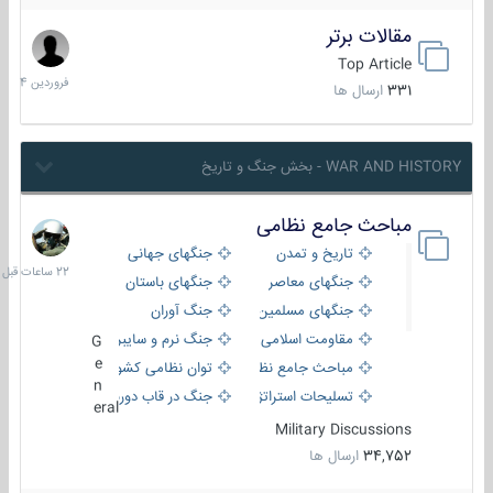
مقالات برتر
29
فروردین
Top Article
1404
331
ارسال ها
WAR AND HISTORY - بخش جنگ و تاریخ
مباحث جامع نظامی
22
ساعات
تاریخ و تمدن
جنگهای جهانی
قبل
جنگهای معاصر
جنگهای باستان
جنگهای مسلمین
جنگ آوران
مقاومت اسلامی
جنگ نرم و سایبری
G
e
مباحث جامع نظامی
توان نظامی کشورها
n
تسلیحات استراتژیک
جنگ در قاب دوربین
eral
Military Discussions
34,752
ارسال ها