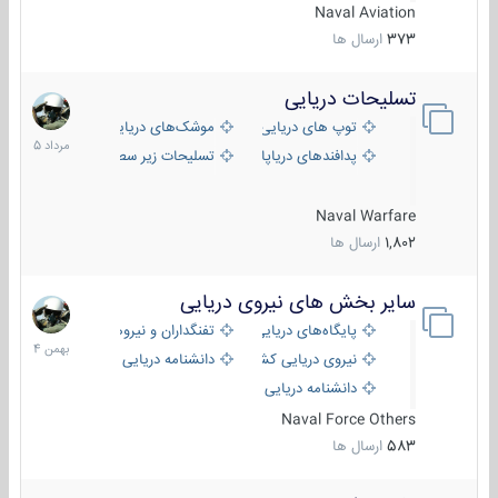
Naval Aviation
373
ارسال ها
تسلیحات دریایی
2
مرداد
توپ های دریایی
موشک‌های دریایی
1405
پدافندهای دریاپایه
تسلیحات زیر سطحی
Naval Warfare
1,802
ارسال ها
سایر بخش های نیروی دریایی
22
بهمن
پایگاه‌های دریایی
تفنگداران و نیروهای ویژه‌ی دریایی
1404
نیروی دریایی کشورهای مختلف
دانشنامه دریایی
دانشنامه دریایی کپی
Naval Force Others
583
ارسال ها