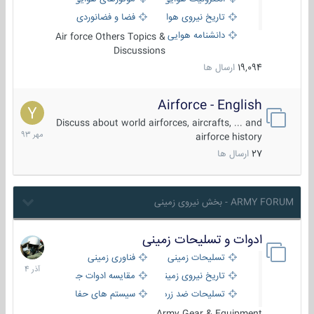
تاریخ نیروی هوایی
فضا و فضانوردی
دانشنامه هوایی
Air force Others Topics &
Discussions
19,094
ارسال ها
Airforce - English
15
مهر
Discuss about world airforces, aircrafts, ... and
1393
airforce history
27
ارسال ها
ARMY FORUM - بخش نیروی زمینی
ادوات و تسلیحات زمینی
21
آذر
تسلیحات زمینی
فناوری زمینی
1404
تاریخ نیروی زمینی
مقایسه ادوات جنگی
تسلیحات ضد زره
سیستم های حفاظت فعال
Army Gear & Equipment