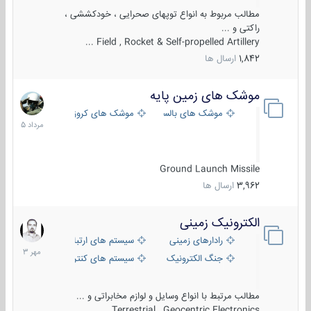
مطالب مربوط به انواع توپهای صحرایی ، خودکششی ،
راکتی و ...
Field , Rocket & Self-propelled Artillery ...
1,842
ارسال ها
موشک های زمین پایه
2
مرداد
موشک های بالستیک
موشک های کروز
1405
Ground Launch Missile
3,962
ارسال ها
الکترونیک زمینی
1
مهر
رادارهای زمینی
سیستم های ارتباطی و جمع آوری اطلاع
1403
جنگ الکترونیک
سیستم های کنترل آتش و تجهیزات الکتر
مطالب مرتبط با انواع وسایل و لوازم مخابراتی و ...
Terrestrial , Geocentric Electronics