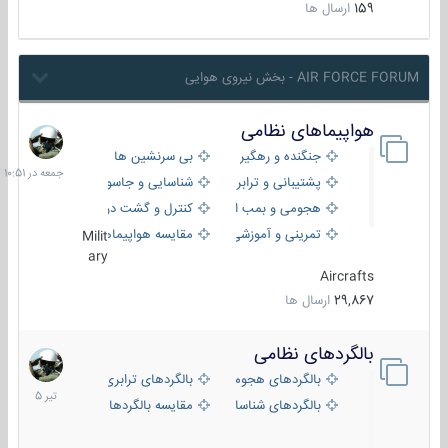
159
ارسال ها
AIR FORCE FORUM - بخش نیروی هوایی
هواپیماهای نظامی
جمعه
در
جنگنده و رهگیر
بی سرنشین ها
10:51
پشتیبانی و ترابری
شناسایی و جاسوسی
هجومی و بمب افکن
کنترل و گشت دریایی
تمرینی و آموزشی
مقایسه هواپیماها
Milit
ary
Aircrafts
29,867
ارسال ها
بالگردهای نظامی
22
تیر
بالگردهای هجومی
بالگردهای ترابری
1405
بالگردهای شناسایی
مقایسه بالگردها