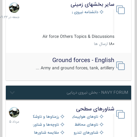
سایر بخشهای زمینی
جمعه
در
دانشنامه نیروی زمینی
09:22
Air force Others Topics & Discussions
180
ارسال ها
Ground forces - English
Army and ground forces, tank, artillery ...
NAVY FORUM - بخش نیروی دریایی
شناورهای سطحی
2
مرداد
ناوهای هواپیمابر و بالگرد بر
رزمناوها و ناوشکن‌ها
1405
ناوهای محافظ
ناوچه‌ها و شناورهای گشتی
شناورهای تندرو
مقایسه شناورها