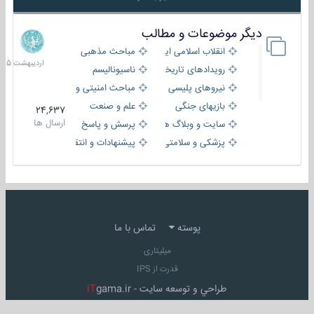
دیگر موضوعات و مطالب
8
اردیبهش
انقلاب اسلامی ایران
مباحث مذهبی
1405
رویدادهای تاریخی و مذهبی
ناسیونالیسم
نیروهای پلیسی
مباحث امنیتی و اطلاعاتی
بازیهای جنگی
علم و صنعت
24,637
ارسال ها
سایت و وبلاگ ها
پرسش و پاسخ
پزشکی و سلامتی
پیشنهادات و انتقادات
پوسته
تماس با ما
میلیتاری
قدرت از IPS
طراحي و توسعه سايت -
gama.ir
iT