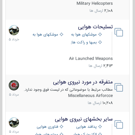
Military Helicopters
2,108
ارسال ها
تسلیحات هوایی
30
خرداد
موشکهای هوا به هوا
موشکهای هوا به سطح
1405
بمبها و راکت های هوایی
Air Launched Weapons
2,413
ارسال ها
متفرقه در مورد نیروی هوایی
7
مرداد
مطالب مرتبط با موضوعاتی که در لیست فوق وجود ندارد.
1405
Miscellaneous Airforcce
10,208
ارسال ها
سایر بخشهای نیروی هوایی
2
مرداد
پدافند هوایی
فناوری هوایی
1405
الکترونیک هوایی
موتورهای هوایی