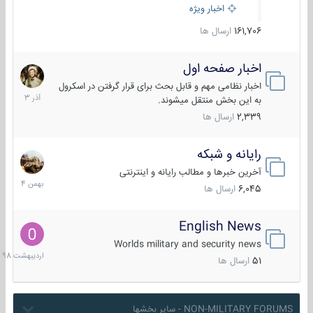
اخبار ویژه
161,706
ارسال ها
اخبار صفحه اول
7
آذر
اخبار نظامی مهم و قابل بحث برای قرار گرفتن در اسکرول
1403
به این بخش منتقل میشوند.
2,339
ارسال ها
رایانه و شبکه
30
بهمن
آخرین خبرها و مطالب رایانه و اینترنتی
1404
6,045
ارسال ها
English News
10
اردیبهش
Worlds military and security news
1398
51
ارسال ها
NON-MILITARY FORUMS - سایر بخشها