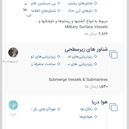
شناورهای پشتیبانی
بی سرنشین های دریایی
م
طا
ناوهای آبی خاکی و نیروبر
شناورهای اطلاعاتی و جاسوسی
لب
مربوط به انواع کشتیها و رزمناوها و ناوشکنها و ...
Military Surface Vessels
6,826
ارسال ها
شناور های زیرسطحی
31
اردیبهش
زیردریایی‌های استراتژیک
زیردریایی‌های تهاجمی
1405
زیردریایی های سبک
مباحث متفرقه زیرسطحی
Submerge Vessels & Submarines
1,540
ارسال ها
هوا دریا
12
دی
بالگردها
هواگردهای بال ثابت
1401
هواناوها