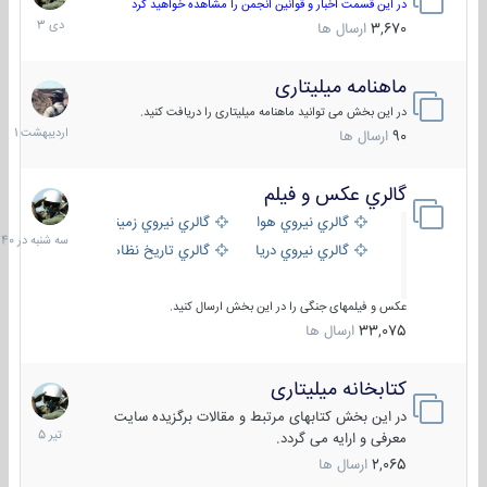
دی
در این قسمت اخبار و قوانین انجمن را مشاهده خواهید کرد
1403
3,670
ارسال ها
ماهنامه میلیتاری
30
اردیبهش
در این بخش می توانید ماهنامه میلیتاری را دریافت کنید.
1401
90
ارسال ها
گالري عكس و فيلم
سه
شنبه
گالري نيروي هوايي
گالري نيروي زميني
در
گالري نيروي دريايي
گالري تاریخ نظامی
15:40
عکس و فیلمهای جنگی را در این بخش ارسال کنید.
33,075
ارسال ها
کتابخانه میلیتاری
16
تیر
در این بخش کتابهای مرتبط و مقالات برگزیده سایت
1405
معرفی و ارایه می گردد.
2,065
ارسال ها