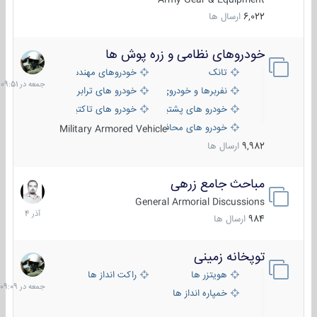
6,022
ارسال ها
خودروهای نظامی و زره پوش ها
جمعه
در
تانک
خودروهای مهندسی
09:51
نفربرها و خودروی های رزمی پیاده نظام
خودرو های ترابری نظامی
خودرو های پشتیبانی آتش ، شناسایی و ضد تانک
خودرو های تاکتیکی نظامی
خودرو های محافظت شده
Military Armored Vehicle
9,982
ارسال ها
مباحث جامع زرهی
7
آذر
General Armorial Discussions
1404
984
ارسال ها
توپخانه زمینی
جمعه
در
هویتزر ها
راکت انداز ها
09:09
خمپاره انداز ها