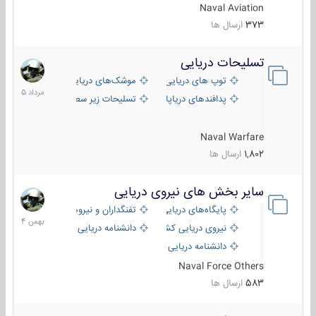
Naval Aviation
373
ارسال ها
تسلیحات دریایی
2
مرداد
توپ های دریایی
موشک‌های دریایی
1405
پدافندهای دریاپایه
تسلیحات زیر سطحی
Naval Warfare
1,802
ارسال ها
سایر بخش های نیروی دریایی
22
بهمن
پایگاه‌های دریایی
تفنگداران و نیروهای ویژه‌ی دریایی
1404
نیروی دریایی کشورهای مختلف
دانشنامه دریایی
دانشنامه دریایی کپی
Naval Force Others
583
ارسال ها