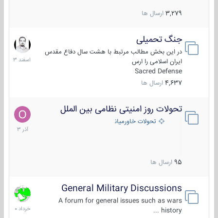
3,279
ارسال ها
جنگ تحمیلی
20
اسفند
در این بخش مطالب مرتبط با هشت سال دفاع مقدس
1403
ایران اسلامی را ارس
Sacred Defense
4,637
ارسال ها
تحولات روز امنیتی نظامی بین الملل
21
آذر
تحولات خاورمیانه
1403
95
ارسال ها
General Military Discussions
10
خرداد
A forum for general issues such as wars
1400
history ...