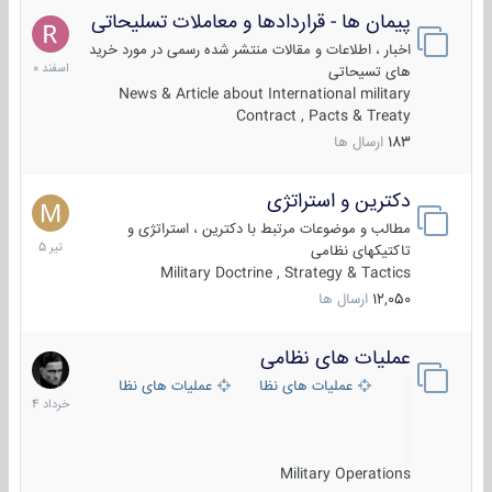
پیمان ها - قراردادها و معاملات تسلیحاتی
7
اسفند
اخبار ، اطلاعات و مقالات منتشر شده رسمی در مورد خرید
1400
های تسیحاتی
News & Article about International military
Contract , Pacts & Treaty
183
ارسال ها
دکترین و استراتژی
27
تیر
مطالب و موضوعات مرتبط با دکترین ، استراتژی و
1405
تاکتیکهای نظامی
Military Doctrine , Strategy & Tactics
12,050
ارسال ها
عملیات های نظامی
5
خرداد
عملیات های نظامی ایران
عملیات های نظامی خارجی
1404
Military Operations