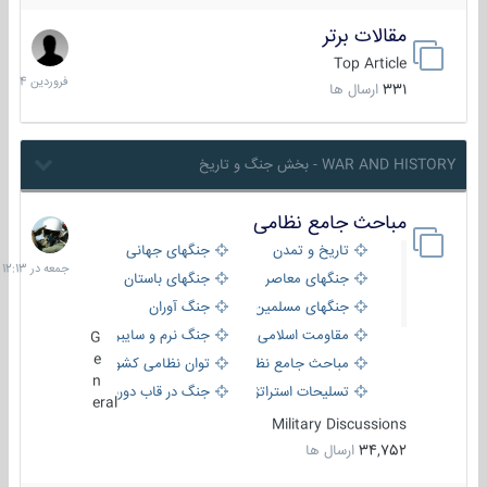
مقالات برتر
29
فروردین
Top Article
1404
331
ارسال ها
WAR AND HISTORY - بخش جنگ و تاریخ
مباحث جامع نظامی
جمعه
در
تاریخ و تمدن
جنگهای جهانی
12:13
جنگهای معاصر
جنگهای باستان
جنگهای مسلمین
جنگ آوران
مقاومت اسلامی
جنگ نرم و سایبری
G
e
مباحث جامع نظامی
توان نظامی کشورها
n
تسلیحات استراتژیک
جنگ در قاب دوربین
eral
Military Discussions
34,752
ارسال ها