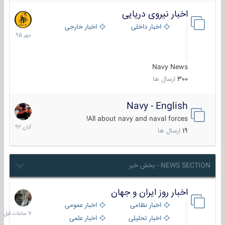
اخبار نیروی دریایی
27
مهر
اخبار داخلی
اخبار خارجی
1395
Navy News
300
ارسال ها
Navy - English
22
آبان
All about navy and naval forces!
1392
19
ارسال ها
NEWS SECTION - بخش خبر
اخبار روز ایران و جهان
7
ساعات
اخبار نظامی
اخبار عمومی
قبل
اخبار تحلیلی
اخبار علمی