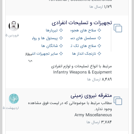
1,179
ارسال ها
تجهیزات و تسلیحات انفرادی
17
فروردین
سلاح های هجومی
تیربارها
1405
مسلسل های دستی
پیستول ها و رولورها
سلاح های تک تیر اندازی
شاتگان ها
نارنجک انداز ها
سایر تجهیزات انفرادی
مطال
ب
مرتبط با انواع تسلیحات و لوازم انفرادی
Infantry Weapons & Equipment
8,489
ارسال ها
متفرقه نیروی زمینی
27
اردیبهش
مطالب مرتبط با موضوعاتی که در لیست فوق مشاهده
1405
وجود ندارد.
Army Miscellaneous
3,784
ارسال ها