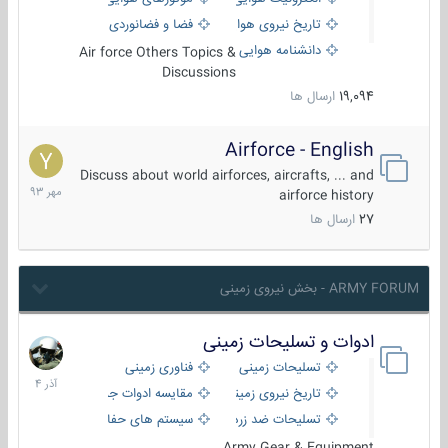
تاریخ نیروی هوایی
فضا و فضانوردی
دانشنامه هوایی
Air force Others Topics &
Discussions
19,094
ارسال ها
Airforce - English
15
مهر
Discuss about world airforces, aircrafts, ... and
1393
airforce history
27
ارسال ها
ARMY FORUM - بخش نیروی زمینی
ادوات و تسلیحات زمینی
21
آذر
تسلیحات زمینی
فناوری زمینی
1404
تاریخ نیروی زمینی
مقایسه ادوات جنگی
تسلیحات ضد زره
سیستم های حفاظت فعال
Army Gear & Equipment