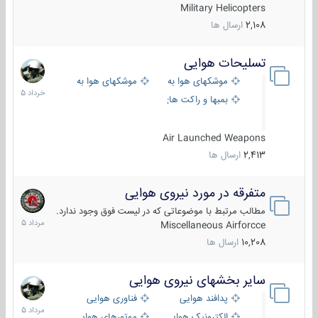
Military Helicopters
2,108
ارسال ها
تسلیحات هوایی
30
خرداد
موشکهای هوا به هوا
موشکهای هوا به سطح
1405
بمبها و راکت های هوایی
Air Launched Weapons
2,413
ارسال ها
متفرقه در مورد نیروی هوایی
7
مرداد
مطالب مرتبط با موضوعاتی که در لیست فوق وجود ندارد.
1405
Miscellaneous Airforcce
10,208
ارسال ها
سایر بخشهای نیروی هوایی
2
مرداد
پدافند هوایی
فناوری هوایی
1405
الکترونیک هوایی
موتورهای هوایی