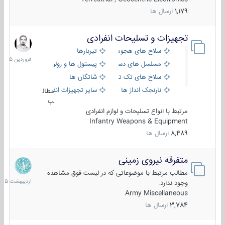
1,179
ارسال ها
تجهیزات و تسلیحات انفرادی
17
فروردین
سلاح های هجومی
تیربارها
1405
مسلسل های دستی
پیستول ها و رولورها
سلاح های تک تیر اندازی
شاتگان ها
نارنجک انداز ها
سایر تجهیزات انفرادی
مطال
ب
مرتبط با انواع تسلیحات و لوازم انفرادی
Infantry Weapons & Equipment
8,489
ارسال ها
متفرقه نیروی زمینی
27
اردیبهش
مطالب مرتبط با موضوعاتی که در لیست فوق مشاهده
1405
وجود ندارد.
Army Miscellaneous
3,784
ارسال ها