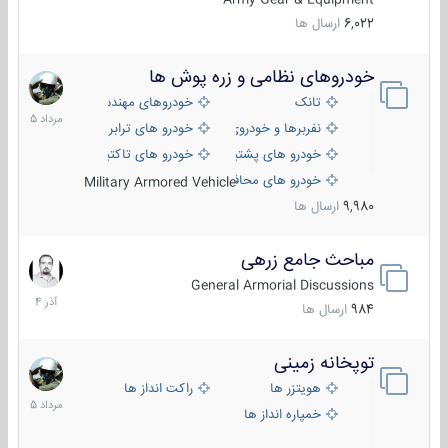
6,022
ارسال ها
خودروهای نظامی و زره پوش ها
2
مرداد
تانک
خودروهای مهندسی
1405
نفربرها و خودروی های رزمی پیاده نظام
خودرو های ترابری نظامی
خودرو های پشتیبانی آتش ، شناسایی و ضد تانک
خودرو های تاکتیکی نظامی
خودرو های محافظت شده
Military Armored Vehicle
9,980
ارسال ها
مباحث جامع زرهی
7
آذر
General Armorial Discussions
1404
984
ارسال ها
توپخانه زمینی
9
مرداد
هویتزر ها
راکت انداز ها
1405
خمپاره انداز ها