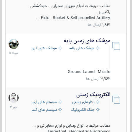
مطالب مربوط به انواع توپهای صحرایی ، خودکششی ،
راکتی و ...
Field , Rocket & Self-propelled Artillery ...
1,841
ارسال ها
موشک های زمین پایه
2
مرداد
موشک های بالستیک
موشک های کروز
1405
Ground Launch Missile
3,962
ارسال ها
الکترونیک زمینی
1
مهر
رادارهای زمینی
سیستم های ارتباطی و جمع آوری اطلاع
1403
جنگ الکترونیک
سیستم های کنترل آتش و تجهیزات الکتر
مطالب مرتبط با انواع وسایل و لوازم مخابراتی و ...
Terrestrial , Geocentric Electronics