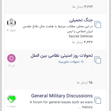
3,279
ارسال ها
جنگ تحمیلی
20
اسفند
در این بخش مطالب مرتبط با هشت سال دفاع مقدس
1403
ایران اسلامی را ارس
Sacred Defense
4,637
ارسال ها
تحولات روز امنیتی نظامی بین الملل
21
آذر
تحولات خاورمیانه
1403
95
ارسال ها
General Military Discussions
10
خرداد
A forum for general issues such as wars
1400
history ...