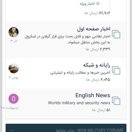
اخبار ویژه
161,702
ارسال ها
اخبار صفحه اول
7
آذر
اخبار نظامی مهم و قابل بحث برای قرار گرفتن در اسکرول
1403
به این بخش منتقل میشوند.
2,339
ارسال ها
رایانه و شبکه
30
بهمن
آخرین خبرها و مطالب رایانه و اینترنتی
1404
6,045
ارسال ها
English News
10
اردیبهش
Worlds military and security news
1398
51
ارسال ها
NON-MILITARY FORUMS - سایر بخشها