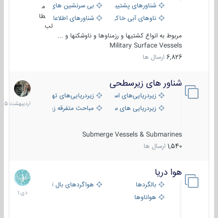
شناورهای پشتیبانی
بی سرنشین های دریایی
م
طا
ناوهای آبی خاکی و نیروبر
شناورهای اطلاعاتی و جاسوسی
لب
مربوط به انواع کشتیها و رزمناوها و ناوشکنها و ...
Military Surface Vessels
6,826
ارسال ها
شناور های زیرسطحی
31
اردیبهش
زیردریایی‌های استراتژیک
زیردریایی‌های تهاجمی
1405
زیردریایی های سبک
مباحث متفرقه زیرسطحی
Submerge Vessels & Submarines
1,540
ارسال ها
هوا دریا
12
دی
بالگردها
هواگردهای بال ثابت
1401
هواناوها