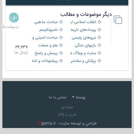
دیگر موضوعات و مطالب
8
اردیبهش
انقلاب اسلامی ایران
مباحث مذهبی
1405
رویدادهای تاریخی و مذهبی
ناسیونالیسم
نیروهای پلیسی
مباحث امنیتی و اطلاعاتی
بازیهای جنگی
علم و صنعت
24,637
ارسال ها
سایت و وبلاگ ها
پرسش و پاسخ
پزشکی و سلامتی
پیشنهادات و انتقادات
پوسته
تماس با ما
میلیتاری
قدرت از IPS
طراحي و توسعه سايت -
gama.ir
iT