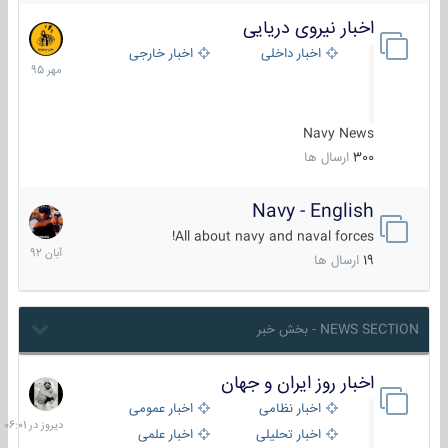
اخبار نیروی دریایی
27
مهر
اخبار داخلی
اخبار خارجی
1395
Navy News
300
ارسال ها
Navy - English
22
آبان
All about navy and naval forces!
1392
19
ارسال ها
NEWS SECTION - بخش خبر
اخبار روز ایران و جهان
دیروز
در
اخبار نظامی
اخبار عمومی
06:01
اخبار تحلیلی
اخبار علمی