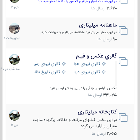
دی
در این قسمت اخبار و قوانین انجمن را مشاهده خواهید کرد
1403
3,670
ارسال ها
ماهنامه میلیتاری
30
اردیبهش
در این بخش می توانید ماهنامه میلیتاری را دریافت کنید.
1401
90
ارسال ها
گالري عكس و فيلم
سه
شنبه
گالري نيروي هوايي
گالري نيروي زميني
در
گالري نيروي دريايي
گالري تاریخ نظامی
15:40
عکس و فیلمهای جنگی را در این بخش ارسال کنید.
33,075
ارسال ها
کتابخانه میلیتاری
16
تیر
در این بخش کتابهای مرتبط و مقالات برگزیده سایت
1405
معرفی و ارایه می گردد.
2,065
ارسال ها