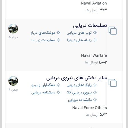
Naval Aviation
373
ارسال ها
تسلیحات دریایی
2
مرداد
توپ های دریایی
موشک‌های دریایی
1405
پدافندهای دریاپایه
تسلیحات زیر سطحی
Naval Warfare
1,802
ارسال ها
سایر بخش های نیروی دریایی
22
بهمن
پایگاه‌های دریایی
تفنگداران و نیروهای ویژه‌ی دریایی
1404
نیروی دریایی کشورهای مختلف
دانشنامه دریایی
دانشنامه دریایی کپی
Naval Force Others
583
ارسال ها