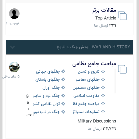
مقالات برتر
29
فروردین
Top Article
1404
331
ارسال ها
WAR AND HISTORY - بخش جنگ و تاریخ
مباحث جامع نظامی
5
ساعات
تاریخ و تمدن
جنگهای جهانی
قبل
جنگهای معاصر
جنگهای باستان
جنگهای مسلمین
جنگ آوران
مقاومت اسلامی
جنگ نرم و سایبری
G
e
مباحث جامع نظامی
توان نظامی کشورها
n
تسلیحات استراتژیک
جنگ در قاب دوربین
eral
Military Discussions
34,749
ارسال ها