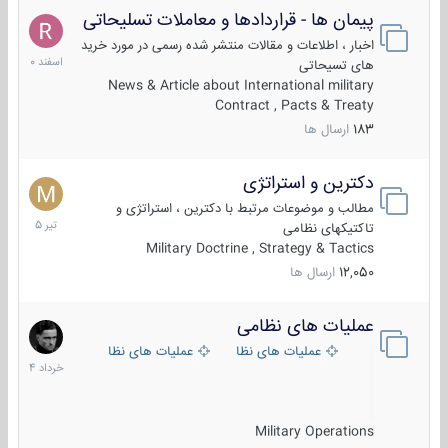
پیمان ها - قراردادها و معاملات تسلیحاتی
7
اسفند
اخبار ، اطلاعات و مقالات منتشر شده رسمی در مورد خرید
1400
های تسیحاتی
News & Article about International military
Contract , Pacts & Treaty
183
ارسال ها
دکترین و استراتژی
27
تیر
مطالب و موضوعات مرتبط با دکترین ، استراتژی و
1405
تاکتیکهای نظامی
Military Doctrine , Strategy & Tactics
12,050
ارسال ها
عملیات های نظامی
5
خرداد
عملیات های نظامی ایران
عملیات های نظامی خارجی
1404
Military Operations