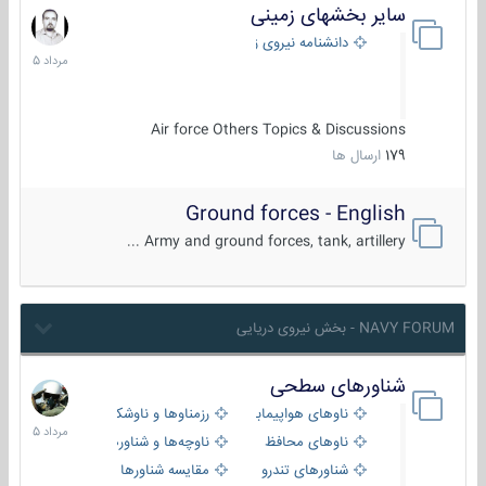
سایر بخشهای زمینی
9
مرداد
دانشنامه نیروی زمینی
1405
Air force Others Topics & Discussions
179
ارسال ها
Ground forces - English
Army and ground forces, tank, artillery ...
NAVY FORUM - بخش نیروی دریایی
شناورهای سطحی
2
مرداد
ناوهای هواپیمابر و بالگرد بر
رزمناوها و ناوشکن‌ها
1405
ناوهای محافظ
ناوچه‌ها و شناورهای گشتی
شناورهای تندرو
مقایسه شناورها