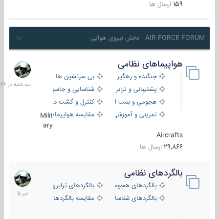
159
ارسال ها
AIR FORCE FORUM - بخش نیروی هوایی
هواپیماهای نظامی
سه
شنبه
جنگنده و رهگیر
بی سرنشین ها
در
پشتیبانی و ترابری
شناسایی و جاسوسی
18:26
هجومی و بمب افکن
کنترل و گشت دریایی
تمرینی و آموزشی
مقایسه هواپیماها
Milit
ary
Aircrafts
29,866
ارسال ها
بالگردهای نظامی
22
تیر
بالگردهای هجومی
بالگردهای ترابری
1405
بالگردهای شناسایی
مقایسه بالگردها