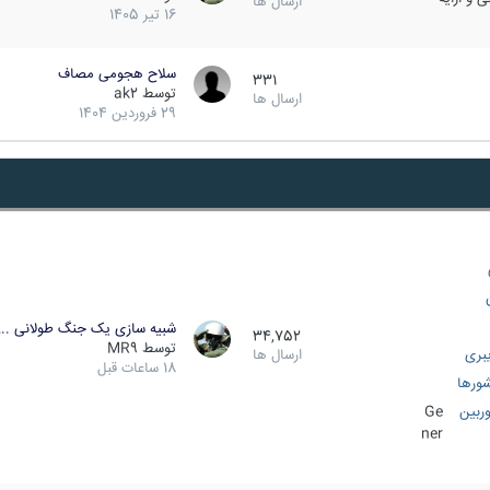
ارسال ها
16 تیر 1405
سلاح هجومی مصاف
331
توسط
ak2
ارسال ها
29 فروردین 1404
شبیه سازی یک جنگ طولانی ..
34,752
توسط
MR9
بری
ارسال ها
18 ساعات قبل
ورها
ربین
Ge
ner