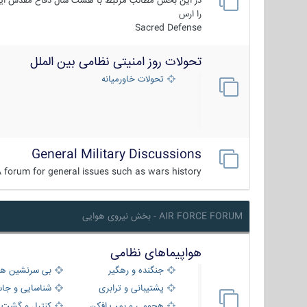
در این بخش مطالب مرتبط با هشت سال دفاع مقدس ایر
را ارس
Sacred Defense
تحولات روز امنیتی نظامی بین الملل
تحولات خاورمیانه
General Military Discussions
 forum for general issues such as wars history ...
AIR FORCE FORUM - بخش نیروی هوایی
هواپیماهای نظامی
جنگنده و رهگیر
بی سرنشین ها
پشتیبانی و ترابری
شناسایی و جا
هجومی و بمب افکن
کنترل و گشت د