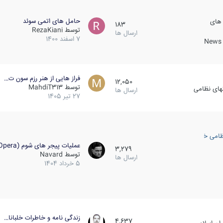
حامل های اتمی سوئد
 های
183
توسط
RezaKiani
ارسال ها
7 اسفند 1400
News &
فراز هایی از هنر رزم سون ت…
12,050
توسط
MahdiT313
کهای نظامی
ارسال ها
27 تیر 1405
ظامی خارجی
عملیات پیجر های شوم (Opera…
3,279
توسط
Navard
ارسال ها
5 خرداد 1404
زندگی نامه و خاطرات خلبانا…
4,637