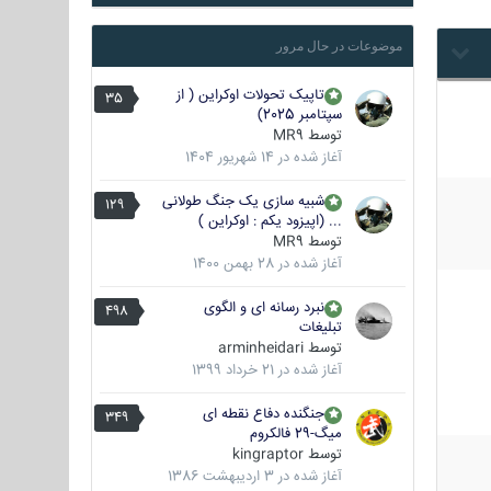
موضوعات در حال مرور
تاپیک تحولات اوکراین ( از
35
سپتامبر 2025)
توسط
MR9
آغاز شده در
14 شهریور 1404
شبیه سازی یک جنگ طولانی
129
... (اپیزود یکم : اوکراین )
توسط
MR9
آغاز شده در
28 بهمن 1400
نبرد رسانه ای و الگوی
498
تبلیغات
توسط
arminheidari
آغاز شده در
21 خرداد 1399
جنگنده دفاع نقطه ای
349
میگ-29 فالکروم
توسط
kingraptor
آغاز شده در
3 اردیبهشت 1386