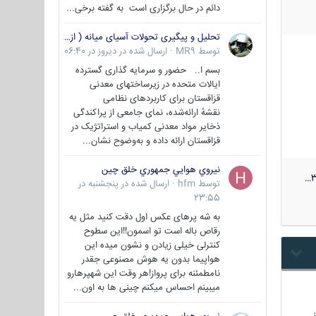
دائم در حال برگزاری است به گفته برخی...
تحلیل و پیگیری تحولات آسیای میانه ( ازبکستان، تاجیکستان، ترکمنستان، قزاقستان و قرقیزستان )
توسط
MR9
·
ارسال شده در
دیروز در 06:40
بسم ا.. حضور و سرمایه گذاری گسترده
ایالات متحده در زیرساختهای معدنی
قزاقستان برای کاربردهای نظامی
نقشهٔ ارائه‌شده، نمای جامعی از پراکندگی
ذخایر مواد معدنی کمیاب و استراتژیک در
قزاقستان ارائه داده و به‌وضوح نشان...
نيروي هوايي جمهوري خلق چين
3
توسط
hfm
·
ارسال شده در
پنجشنبه در
23:55
به شه پرهای عکس اول دقت کنید مثل یه
رقاص باله است تو اسمون!!این سطوح
کنترلی خیلی زیادن و نشون میده این
هواپیما بدون یه هوش مصنوعی جقدر
نامطمئنه برای پرواز!هر وقت این شهپرهارو
میبینم احساس میکنم چینی ها به اون...
…