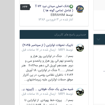
تانک اصلی میدان نبرد T-72
244
( شامل تمامی گونه ها )
توسط
EBRAHIM
آغاز شده در
3 فروردین 1386
جدیدترین پاسخ های کاربران
تاپیک تحولات اوکراین ( از سپتامبر 2025)
توسط
MR9
·
ارسال شده در
17 ساعات قبل
بسم ا.. جنگ در اوکراین روز هزار و
پانصدو نهم الی روز هزار و پانصدو سی و
دوم هجدهم آوریل الی دهم مه2026 هنر
استتار.......!! جنگ در اوکراین- 18 آوریل
…
2026 1- ناظران نظامی روسی، در پی کارزار
موفق حملات اوکراین علیه زیرساختهای...
شبیه سازی یک جنگ طولانی ... (اپیزود یکم : اوکراین )
توسط
MR9
·
ارسال شده در
18 ساعات قبل
بسم ا.. پروژه خط پهپادی از اوکراین تا
روسیه از اواخر سال ۲۰۲۴ تا اوایل