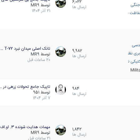
6,022
جنگی
توسط
MR9
ارسال ها
21 آذر 1404
اظت فعال
دسی
تانک اصلی میدان نبرد T-72 …
9,982
بری نظامی
توسط
MR9
ارسال ها
20 ساعات قبل
انک
تیکی نظامی
Mili
تاپیک جامع تحولات زرهی در …
984
توسط
951
ارسال ها
7 آذر 1404
مهمات هدایت شونده 3. او.اف…
1,842
توسط
MR9
ارسال ها
21 ساعات قبل