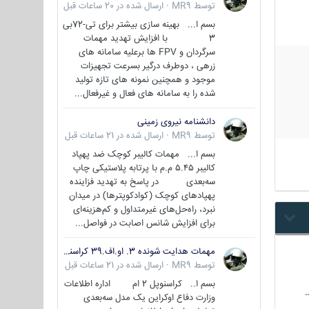
توسط
MR9
·
ارسال شده در
20 ساعات قبل
بسم ا... بهینه سازی بیشتر برای تی-72بی
3 با افزایش تهدید مهمات
سرگردان و FPV ها برعلیه سامانه های
زرهی ، دوطرف درگیر بسرعت تجهیزات
موجود و همچنین نمونه های تازه تولید
شده را به سامانه های فعال و غیرفعال...
دانشنامه نیروی زمینی
توسط
MR9
·
ارسال شده در
21 ساعات قبل
بسم ا... مهمات کالیبر کوچک ضد پهپاد
کالیبر ۵.۴۵ م.م با پرتابه پلاستیکی چاپ
سه‌بعدی در پاسخ به تهدید فزاینده
پهپادهای کوچک (کوادکوپترها) در میدان
نبرد، راه‌حل‌های غیرمتداول و کم‌هزینه‌ای
برای افزایش شانس اصابت در فواصل...
مهمات هدایت شونده 3. او.اف.39 کراسنوپل/بصیر( Krasnopol 3OF39 )
توسط
MR9
·
ارسال شده در
21 ساعات قبل
بسم ا.. کراسنوپل 2 ام اداره اطلاعات
وزارت دفاع اوکراین یک مدل سه‌بعدی