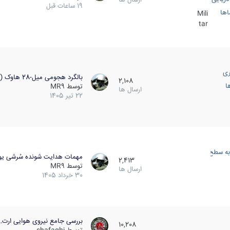
19 ساعات قبل
اها
Mili
tar
ری
بالگرد هجومی میل-28 هاوک (…
2,108
ا
توسط
MR9
ارسال ها
22 تیر 1405
به سطح
مهمات هدایت شونده سُرشی یو
2,413
توسط
MR9
ارسال ها
30 خرداد 1405
بررسی جامع نیروی هوایی ارت…
10,208