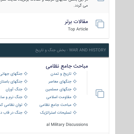
می گردد.
مقالات برتر
Top Article
WAR AND HISTORY - بخش جنگ و تاریخ
مباحث جامع نظامی
تاریخ و تمدن
جنگهای جهانی
جنگهای معاصر
جنگهای باستان
جنگهای مسلمین
جنگ آوران
مقاومت اسلامی
جنگ نرم و سای
مباحث جامع نظامی
توان نظامی کش
تسلیحات استراتژیک
جنگ در قاب دو
al Military Discussions