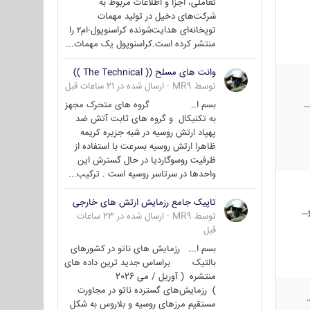
تعاملی، اجزا و اطلاعات مربوط به
شرکت‌های دخیل در تولید مهمات
توپخانه‌ای هدایت‌شونده کراسنوپول-ام۲ را
منتشر کرده است.کراسنوپول یک مهمات...
وانت های مسلح (( The Technical ))
توسط
MR9
·
ارسال شده در
21 ساعات قبل
بسم ا.. گروه های متحرک مجهز
به تکنیکال و گروه های ثابت آتش ضد
پهپاد ارتش روسیه در شبه جزیره کریمه
ظاهرا ارتش روسیه بسرعت با استفاده از
ظرفیت روسوگاردیا در حال گسترش این
واحدها در سرتاسر روسیه است . ترکیب...
تاپیک جامع رزمایش ارتش های خارجی
…
توسط
MR9
·
ارسال شده در
23 ساعات
قبل
بسم ا... رزمایش های ناتو در کشورهای
بالتیک براساس جدید ترین داده های
منتشره ( آوریل / می 2026
) رزمایش‌های گسترده ناتو در مجاورت
مستقیم مرزهای روسیه و بلاروس به شکل