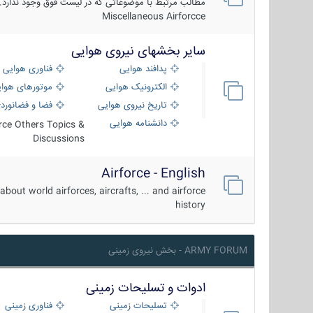
مطالب مرتبط با موضوعاتی که در لیست فوق وجود ندارد.
Miscellaneous Airforcce
سایر بخشهای نیروی هوایی
پدافند هوایی
فناوری هوایی
الکترونیک هوایی
موتورهای هوا
تاریخ نیروی هوایی
فضا و فضانورد
دانشنامه هوایی
orce Others Topics &
Discussions
Airforce - English
about world airforces, aircrafts, ... and airforce
history
ARMY FORUM - بخش نیروی زمینی
ادوات و تسلیحات زمینی
تسلیحات زمینی
فناوری زمینی