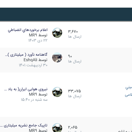
اعلام برخوردهاي انضباطي
3,670
توسط
MR9
ارسال ها
22 دی 1403
گاهنامه نآورد ( میلیتاری )…
90
توسط
EshqAli
ارسال ها
30 اردیبهشت 1401
يني
نیروی هوایی ایران( به یاد …
33,075
توسط
MR9
ظامی
ارسال ها
سه شنبه در 15:40
تاپیک جامع نشریه میلیتاری …
2,065
توسط
MR9
 و ارایه