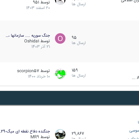
ان اسلامی
توسط
951
ارسال ها
20 اسفند 1403
جنگ سوریه .... سازمانها ،…
95
توسط
Oshida1
ارسال ها
21 آذر 1403
159
توسط
scorpion57
ارسال ها
10 خرداد 1400
A
سوسی
جنگنده دفاع نقطه ای میگ-29…
29,867
توسط
MR9
ریایی
ارسال ها