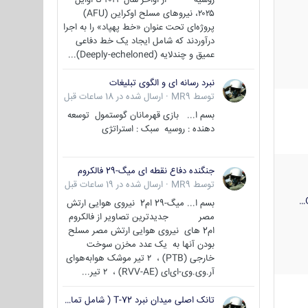
۲۰۲۵، نیروهای مسلح اوکراین (AFU)
پروژه‌ای تحت عنوان «خط پهپاد» را به اجرا
درآوردند که شامل ایجاد یک خط دفاعی
عمیق و چندلایه (Deeply-echeloned)...
نبرد رسانه ای و الگوی تبلیغات
توسط
MR9
·
ارسال شده در
18 ساعات قبل
بسم ا... بازی قهرمانان گوستمول توسعه
دهنده : روسیه سبک : استراتژی
جنگنده دفاع نقطه ای میگ-29 فالکروم
توسط
MR9
·
ارسال شده در
19 ساعات قبل
بسم ا... میگ-29 ام2 نیروی هوایی ارتش
مصر جدیدترین تصاویر از فالکروم
ام2 های نیروی هوایی ارتش مصر مسلح
بودن آنها به یک عدد مخزن سوخت
خارجی (PTB) ، ۲ تیر موشک هوابه‌هوای
آر.وی.وی-ای‌ای (RVV-AE) ، ۲ تیر...
تانک اصلی میدان نبرد T-72 ( شامل تمامی گونه ها )