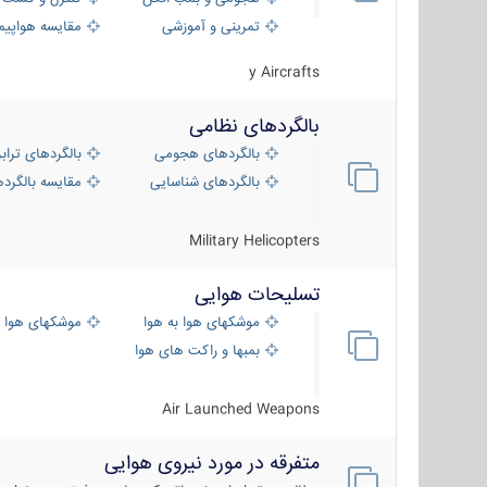
تمرینی و آموزشی
مقایسه هواپیم
y Aircrafts
بالگردهای نظامی
بالگردهای هجومی
بالگردهای تراب
بالگردهای شناسایی
مقایسه بالگرده
Military Helicopters
تسلیحات هوایی
موشکهای هوا به هوا
موشکهای هوا 
بمبها و راکت های هوایی
Air Launched Weapons
متفرقه در مورد نیروی هوایی