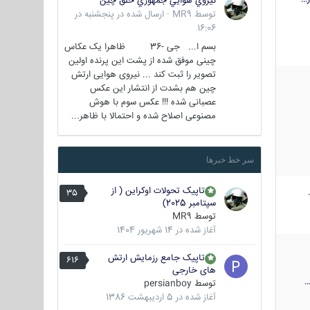
نيروي هوايي جمهوري خلق چين
توسط
MR9
·
ارسال شده در
پنجشنبه در
16:06
بسم ا... جی -36 ظاهرا یک عکاس
چینی موفق شده از پشت این پرنده اولین
تصویر را ثبت کند ... نیروی هوایی ارتش
چین هم بشدت از انتشار این عکس
عصبانی شده !!! عکس سوم با هوش
مصنوعی اصلاح شده و احتمالا با ظاهر...
سر خط خبرها
تاپیک تحولات اوکراین ( از
35
سپتامبر 2025)
توسط
MR9
آغاز شده در
14 شهریور 1404
تاپیک جامع رزمایش ارتش
616
های خارجی
توسط
persianboy
آغاز شده در
5 اردیبهشت 1386