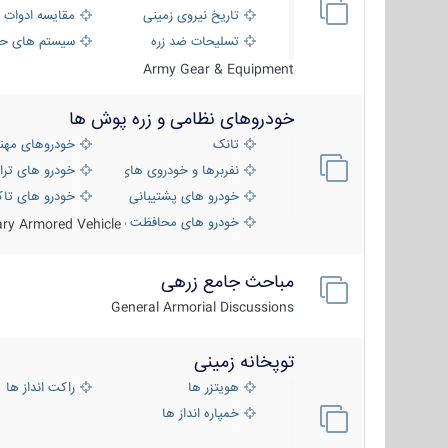
تاریخ نیروی زمینی
مقایسه ادوات 
تسلیحات ضد زره
سیستم های حف
Army Gear & Equipment
خودروهای نظامی و زره پوش ها
تانک
خودروهای مهن
نفربرها و خودروی های رزمی پیاده نظام
خودرو های ترا
خودرو های پشتیبانی آتش ، شناسایی و ضد ت
خودرو های تاک
خودرو های محافظت شده
tary Armored Vehicle
مباحث جامع زرهی
General Armorial Discussions
توپخانه زمینی
هویتزر ها
راکت انداز ها
خمپاره انداز ها