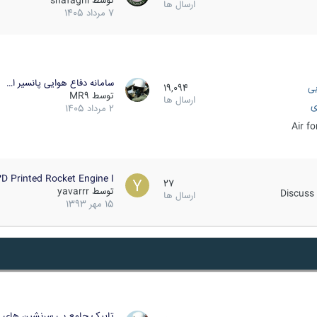
توسط
shafaghi
ارسال ها
7 مرداد 1405
سامانه دفاع هوایی پانسیر ا…
یی
19,094
توسط
MR9
ارسال ها
ی
2 مرداد 1405
Air f
D Printed Rocket Engine I…
27
توسط
yavarrr
Discuss 
ارسال ها
15 مهر 1393
تاپیک جامع بی سرنشین های ز