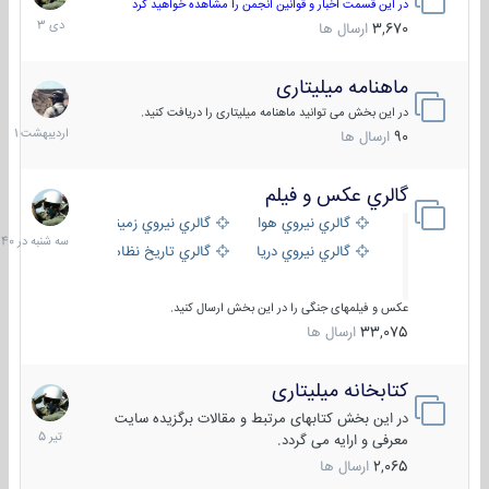
دی
در این قسمت اخبار و قوانین انجمن را مشاهده خواهید کرد
1403
3,670
ارسال ها
ماهنامه میلیتاری
30
اردیبهش
در این بخش می توانید ماهنامه میلیتاری را دریافت کنید.
1401
90
ارسال ها
گالري عكس و فيلم
سه
شنبه
گالري نيروي هوايي
گالري نيروي زميني
در
گالري نيروي دريايي
گالري تاریخ نظامی
15:40
عکس و فیلمهای جنگی را در این بخش ارسال کنید.
33,075
ارسال ها
کتابخانه میلیتاری
16
تیر
در این بخش کتابهای مرتبط و مقالات برگزیده سایت
1405
معرفی و ارایه می گردد.
2,065
ارسال ها