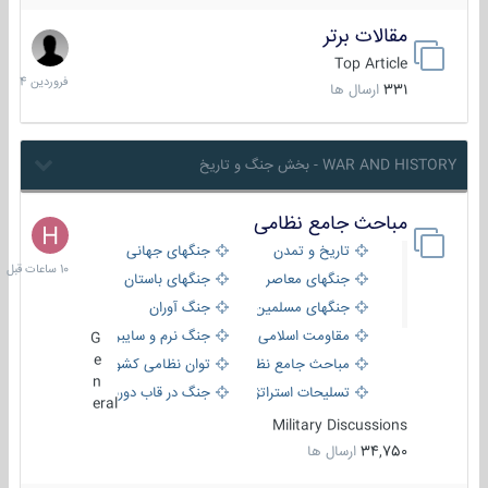
مقالات برتر
29
فروردین
Top Article
1404
331
ارسال ها
WAR AND HISTORY - بخش جنگ و تاریخ
مباحث جامع نظامی
10
ساعات
تاریخ و تمدن
جنگهای جهانی
قبل
جنگهای معاصر
جنگهای باستان
جنگهای مسلمین
جنگ آوران
مقاومت اسلامی
جنگ نرم و سایبری
G
e
مباحث جامع نظامی
توان نظامی کشورها
n
تسلیحات استراتژیک
جنگ در قاب دوربین
eral
Military Discussions
34,750
ارسال ها