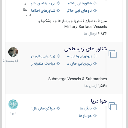
شناورهای پشتیبانی
بی سرنشین های دریایی
م
طا
ناوهای آبی خاکی و نیروبر
شناورهای اطلاعاتی و جاسوسی
لب
مربوط به انواع کشتیها و رزمناوها و ناوشکنها و ...
Military Surface Vessels
6,826
ارسال ها
شناور های زیرسطحی
31
اردیبهش
زیردریایی‌های استراتژیک
زیردریایی‌های تهاجمی
1405
زیردریایی های سبک
مباحث متفرقه زیرسطحی
Submerge Vessels & Submarines
1,540
ارسال ها
هوا دریا
12
دی
بالگردها
هواگردهای بال ثابت
1401
هواناوها