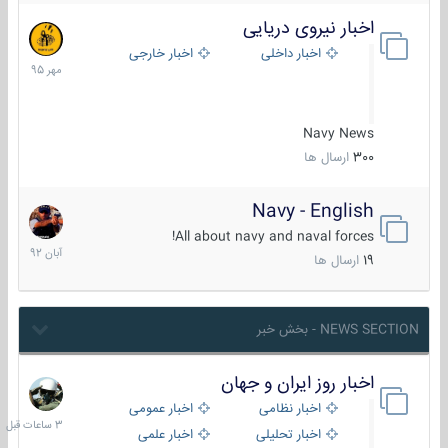
اخبار نیروی دریایی
27
مهر
اخبار داخلی
اخبار خارجی
1395
Navy News
300
ارسال ها
Navy - English
22
آبان
All about navy and naval forces!
1392
19
ارسال ها
NEWS SECTION - بخش خبر
اخبار روز ایران و جهان
3
ساعات
اخبار نظامی
اخبار عمومی
قبل
اخبار تحلیلی
اخبار علمی