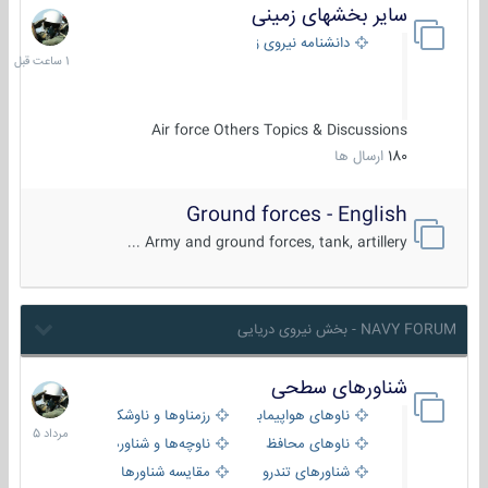
سایر بخشهای زمینی
1
ساعت
دانشنامه نیروی زمینی
قبل
Air force Others Topics & Discussions
180
ارسال ها
Ground forces - English
Army and ground forces, tank, artillery ...
NAVY FORUM - بخش نیروی دریایی
شناورهای سطحی
2
مرداد
ناوهای هواپیمابر و بالگرد بر
رزمناوها و ناوشکن‌ها
1405
ناوهای محافظ
ناوچه‌ها و شناورهای گشتی
شناورهای تندرو
مقایسه شناورها