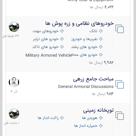
6,022
ارسال ها
خودروهای نظامی و زره پوش ها
46
دقیقه
تانک
خودروهای مهندسی
قبل
نفربرها و خودروی های رزمی پیاده نظام
خودرو های ترابری نظامی
خودرو های پشتیبانی آتش ، شناسایی و ضد تانک
خودرو های تاکتیکی نظامی
خودرو های محافظت شده
Military Armored Vehicle
9,982
ارسال ها
مباحث جامع زرهی
7
آذر
General Armorial Discussions
1404
984
ارسال ها
توپخانه زمینی
1
ساعت
هویتزر ها
راکت انداز ها
قبل
خمپاره انداز ها