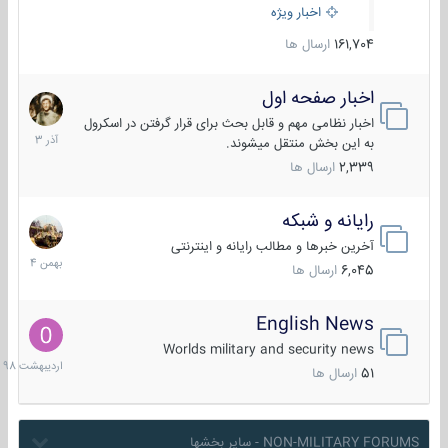
اخبار ویژه
161,704
ارسال ها
اخبار صفحه اول
7
آذر
اخبار نظامی مهم و قابل بحث برای قرار گرفتن در اسکرول
1403
به این بخش منتقل میشوند.
2,339
ارسال ها
رایانه و شبکه
30
بهمن
آخرین خبرها و مطالب رایانه و اینترنتی
1404
6,045
ارسال ها
English News
10
اردیبهش
Worlds military and security news
1398
51
ارسال ها
NON-MILITARY FORUMS - سایر بخشها