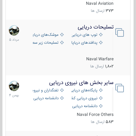
Naval Aviation
373
ارسال ها
تسلیحات دریایی
2
مرداد
توپ های دریایی
موشک‌های دریایی
1405
پدافندهای دریاپایه
تسلیحات زیر سطحی
Naval Warfare
1,802
ارسال ها
سایر بخش های نیروی دریایی
22
بهمن
پایگاه‌های دریایی
تفنگداران و نیروهای ویژه‌ی دریایی
1404
نیروی دریایی کشورهای مختلف
دانشنامه دریایی
دانشنامه دریایی کپی
Naval Force Others
583
ارسال ها