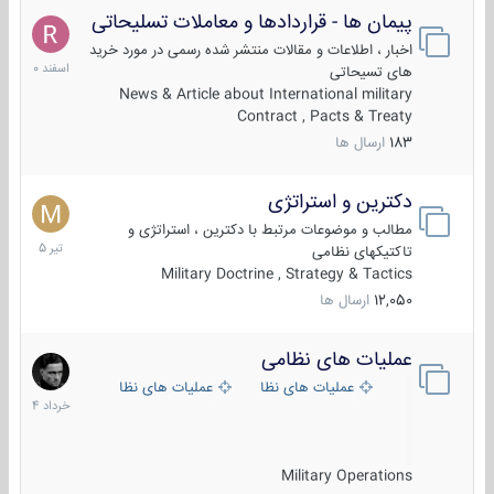
پیمان ها - قراردادها و معاملات تسلیحاتی
7
اسفند
اخبار ، اطلاعات و مقالات منتشر شده رسمی در مورد خرید
1400
های تسیحاتی
News & Article about International military
Contract , Pacts & Treaty
183
ارسال ها
دکترین و استراتژی
27
تیر
مطالب و موضوعات مرتبط با دکترین ، استراتژی و
1405
تاکتیکهای نظامی
Military Doctrine , Strategy & Tactics
12,050
ارسال ها
عملیات های نظامی
5
خرداد
عملیات های نظامی ایران
عملیات های نظامی خارجی
1404
Military Operations