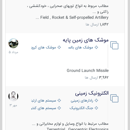
مطالب مربوط به انواع توپهای صحرایی ، خودکششی ،
راکتی و ...
Field , Rocket & Self-propelled Artillery ...
1,842
ارسال ها
موشک های زمین پایه
2
مرداد
موشک های بالستیک
موشک های کروز
1405
Ground Launch Missile
3,962
ارسال ها
الکترونیک زمینی
1
مهر
رادارهای زمینی
سیستم های ارتباطی و جمع آوری اطلاع
1403
جنگ الکترونیک
سیستم های کنترل آتش و تجهیزات الکتر
مطالب مرتبط با انواع وسایل و لوازم مخابراتی و ...
Terrestrial , Geocentric Electronics