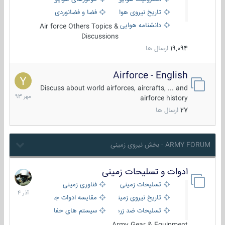
تاریخ نیروی هوایی
فضا و فضانوردی
دانشنامه هوایی
Air force Others Topics &
Discussions
19,094
ارسال ها
Airforce - English
15
مهر
Discuss about world airforces, aircrafts, ... and
1393
airforce history
27
ارسال ها
ARMY FORUM - بخش نیروی زمینی
ادوات و تسلیحات زمینی
21
آذر
تسلیحات زمینی
فناوری زمینی
1404
تاریخ نیروی زمینی
مقایسه ادوات جنگی
تسلیحات ضد زره
سیستم های حفاظت فعال
Army Gear & Equipment