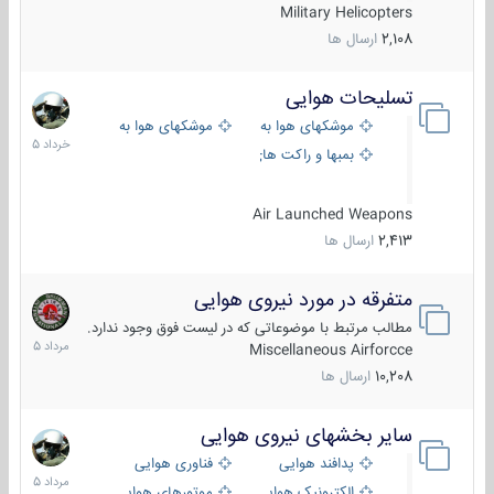
Military Helicopters
2,108
ارسال ها
تسلیحات هوایی
30
خرداد
موشکهای هوا به هوا
موشکهای هوا به سطح
1405
بمبها و راکت های هوایی
Air Launched Weapons
2,413
ارسال ها
متفرقه در مورد نیروی هوایی
7
مرداد
مطالب مرتبط با موضوعاتی که در لیست فوق وجود ندارد.
1405
Miscellaneous Airforcce
10,208
ارسال ها
سایر بخشهای نیروی هوایی
2
مرداد
پدافند هوایی
فناوری هوایی
1405
الکترونیک هوایی
موتورهای هوایی