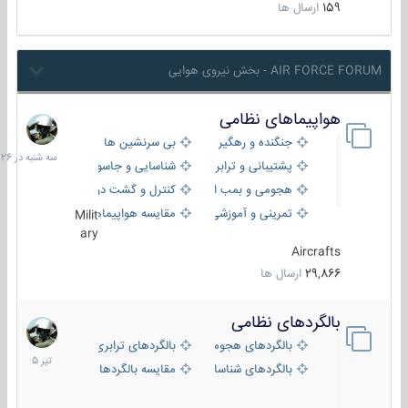
159
ارسال ها
AIR FORCE FORUM - بخش نیروی هوایی
هواپیماهای نظامی
سه
شنبه
جنگنده و رهگیر
بی سرنشین ها
در
پشتیبانی و ترابری
شناسایی و جاسوسی
18:26
هجومی و بمب افکن
کنترل و گشت دریایی
تمرینی و آموزشی
مقایسه هواپیماها
Milit
ary
Aircrafts
29,866
ارسال ها
بالگردهای نظامی
22
تیر
بالگردهای هجومی
بالگردهای ترابری
1405
بالگردهای شناسایی
مقایسه بالگردها