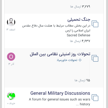
3,279
ارسال ها
جنگ تحمیلی
20
اسفند
در این بخش مطالب مرتبط با هشت سال دفاع مقدس
1403
ایران اسلامی را ارس
Sacred Defense
4,637
ارسال ها
تحولات روز امنیتی نظامی بین الملل
21
آذر
تحولات خاورمیانه
1403
95
ارسال ها
General Military Discussions
10
خرداد
A forum for general issues such as wars
1400
history ...