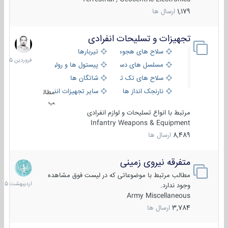
1,179
ارسال ها
تجهیزات و تسلیحات انفرادی
17
فروردین
سلاح های هجومی
تیربارها
1405
مسلسل های دستی
پیستول ها و رولورها
سلاح های تک تیر اندازی
شاتگان ها
نارنجک انداز ها
سایر تجهیزات انفرادی
مطال
ب
مرتبط با انواع تسلیحات و لوازم انفرادی
Infantry Weapons & Equipment
8,489
ارسال ها
متفرقه نیروی زمینی
27
اردیبهش
مطالب مرتبط با موضوعاتی که در لیست فوق مشاهده
1405
وجود ندارد.
Army Miscellaneous
3,784
ارسال ها