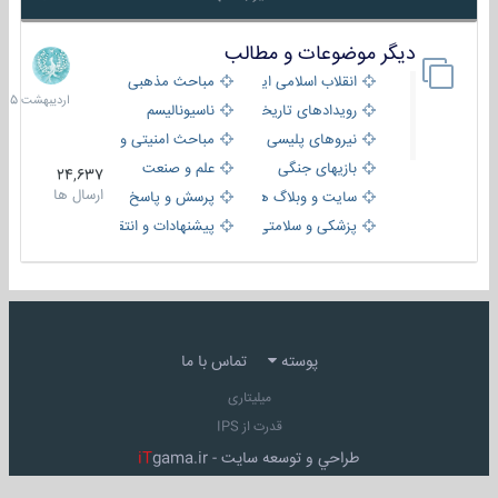
دیگر موضوعات و مطالب
8
اردیبهش
انقلاب اسلامی ایران
مباحث مذهبی
1405
رویدادهای تاریخی و مذهبی
ناسیونالیسم
نیروهای پلیسی
مباحث امنیتی و اطلاعاتی
بازیهای جنگی
علم و صنعت
24,637
ارسال ها
سایت و وبلاگ ها
پرسش و پاسخ
پزشکی و سلامتی
پیشنهادات و انتقادات
پوسته
تماس با ما
میلیتاری
قدرت از IPS
طراحي و توسعه سايت -
gama.ir
iT