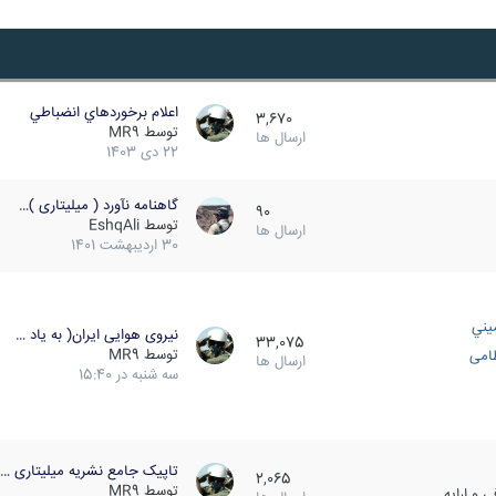
اعلام برخوردهاي انضباطي
3,670
توسط
MR9
ارسال ها
22 دی 1403
گاهنامه نآورد ( میلیتاری )…
90
توسط
EshqAli
ارسال ها
30 اردیبهشت 1401
يني
نیروی هوایی ایران( به یاد …
33,075
توسط
MR9
ظامی
ارسال ها
سه شنبه در 15:40
تاپیک جامع نشریه میلیتاری …
2,065
توسط
MR9
 و ارایه