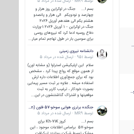
توسط
MR9
·
ارسال شده در
مرداد 5
بسم ا... جنگ در اوکراین روز هزار و
چهارصد و نودویکم الی هزار و پانصدو
هشتم یکم الی هفدهم آوریل 2026
جنگ در اوکراین – 1 آوریل 2026 1-وزارت
دفاع روسیه ادعا کرد که نیروهای روسی
برای سومین بار در طول تهاجم تمام عیار...
دانشنامه نیروی زمینی
توسط
951
·
ارسال شده در
مرداد 5
سلام این اپلیکیشن استراوا (و مشابه اون)
از همون موقع که رواج پیدا کرد ، مشخص
بود که برای جمع‌آوری اطلاعات داره ارش
استفاده میشه . علاوه بر ثبت مسیر پیمایی
بصورت خودکار ، ترغیب کاربر به ثبت
…
موقعیتها و اشتراک‌ گذاشتنشون در این...
جنگنده برتری هوایی سوخو-57 فلون (Su-57/Felon)
توسط
MR9
·
ارسال شده در
مرداد 5
بسم ا... کروز Kh-71K برای
سوخو-57 براساس اطلاعات موجود ، این
موشک توسط شرکت یونایتد ایرکرافت