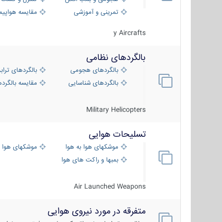
تمرینی و آموزشی
مقایسه هواپیم
y Aircrafts
بالگردهای نظامی
بالگردهای هجومی
بالگردهای تراب
بالگردهای شناسایی
مقایسه بالگرده
Military Helicopters
تسلیحات هوایی
موشکهای هوا به هوا
موشکهای هوا 
بمبها و راکت های هوایی
Air Launched Weapons
متفرقه در مورد نیروی هوایی