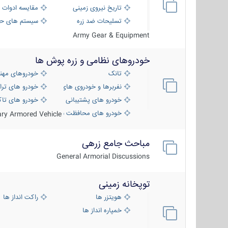
تاریخ نیروی زمینی
مقایسه ادوات 
تسلیحات ضد زره
سیستم های حف
Army Gear & Equipment
خودروهای نظامی و زره پوش ها
تانک
خودروهای مهن
نفربرها و خودروی های رزمی پیاده نظام
خودرو های ترا
خودرو های پشتیبانی آتش ، شناسایی و ضد ت
خودرو های تاک
خودرو های محافظت شده
tary Armored Vehicle
مباحث جامع زرهی
General Armorial Discussions
توپخانه زمینی
هویتزر ها
راکت انداز ها
خمپاره انداز ها