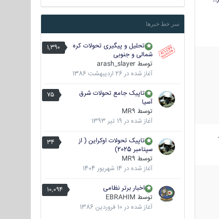
سر خط خبرها
تحلیل و پیگیری تحولات کره
1,390
شمالی و جنوبی
توسط
arash_slayer
آغاز شده در
26 اردیبهشت 1386
تاپیک جامع تحولات شرق
75
آسیا
توسط
MR9
آغاز شده در
19 تیر 1393
تاپیک تحولات اوکراین ( از
34
سپتامبر 2025)
توسط
MR9
آغاز شده در
14 شهریور 1404
اخبار برتر نظامی
10,094
توسط
EBRAHIM
آغاز شده در
10 فروردین 1386