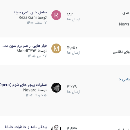
حامل های اتمی سوئد
 های
183
توسط
RezaKiani
ارسال ها
7 اسفند 1400
News &
فراز هایی از هنر رزم سون ت…
12,050
توسط
MahdiT313
کهای نظامی
ارسال ها
27 تیر 1405
ظامی خارجی
عملیات پیجر های شوم (Opera…
3,279
توسط
Navard
ارسال ها
5 خرداد 1404
زندگی نامه و خاطرات خلبانا…
4,637