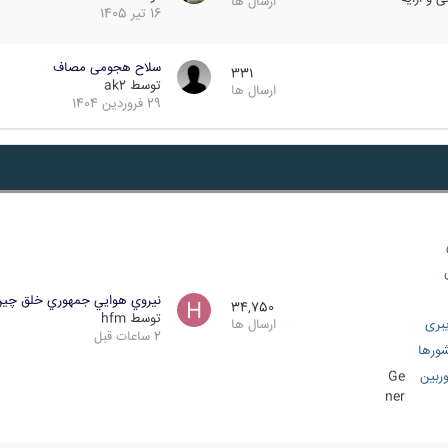
ارسال ها
16 تیر 1405
سلاح هجومی مصاف
331
توسط
ak2
ارسال ها
29 فروردین 1404
نيروي هوايي جمهوري خلق چي
34,750
توسط
hfm
بری
ارسال ها
2 ساعات قبل
ورها
ربین
Ge
ner