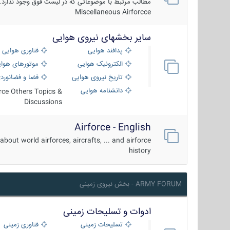
مطالب مرتبط با موضوعاتی که در لیست فوق وجود ندارد.
Miscellaneous Airforcce
سایر بخشهای نیروی هوایی
پدافند هوایی
فناوری هوایی
الکترونیک هوایی
موتورهای هوا
تاریخ نیروی هوایی
فضا و فضانورد
دانشنامه هوایی
orce Others Topics &
Discussions
Airforce - English
about world airforces, aircrafts, ... and airforce
history
ARMY FORUM - بخش نیروی زمینی
ادوات و تسلیحات زمینی
تسلیحات زمینی
فناوری زمینی