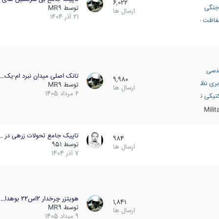
6,022
جنگی
توسط
MR9
ارسال ها
21 آذر 1404
اظت فعال
دسی
تانک اصلی میدان نبرد ام-یک…
9,980
بری نظامی
توسط
MR9
ارسال ها
2 مرداد 1405
انک
تیکی نظامی
Mili
تاپیک جامع تحولات زرهی در …
984
توسط
951
ارسال ها
7 آذر 1404
هویتزر چرخدار 2اس22 بوهدا…
1,841
توسط
MR9
ارسال ها
9 مرداد 1405