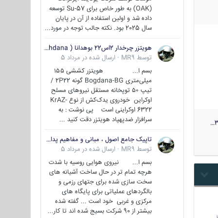
(OAK) به طور خاص برای Su-57 توسعه
داده شد و اولین استفاده از آن در پایان
سال 2025 بود. نکته جالب توجه در مورد...
هویتزر چرخدار 2اس22 بوهدانا ( wheeled howitzer 2S22 Bohdana )
توسط
MR9
·
ارسال شده در
مرداد 5
بسم ا... هویتزر کششی ۱۵۵
میلی‌متری Bogdana-BG گونه 2P22 /
تیپ ۵۰ توپخانه مستقل نیروهای مسلح
اوکراین خودروی یدک‌کش از نوع KrAZ-
6322 اوکراینی است پی نوشت : به
سرافزار ضدپهپاد هویتزر دقت کنید ...
3
تاپیک جامع اصول ، مبانی و مفاهیم پدافند غیر عامل
توسط
MR9
·
ارسال شده در
مرداد 5
بسم ا... نیروی هوایی روسیه با شدت
هرچه تمام تر در حال ساخت آشیانه های
سخت سازی شده برای جتهای رزمی و
بالگردهای عملیاتی برای پایگاه های
مرکزی و غربی خود است ... گفته شده
بیشتر از 90 شرکت بسیج شده اند تا کار...
…