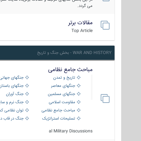
می گردد.
مقالات برتر
Top Article
WAR AND HISTORY - بخش جنگ و تاریخ
مباحث جامع نظامی
تاریخ و تمدن
جنگهای جهانی
جنگهای معاصر
جنگهای باستان
جنگهای مسلمین
جنگ آوران
مقاومت اسلامی
جنگ نرم و سای
مباحث جامع نظامی
توان نظامی کش
تسلیحات استراتژیک
جنگ در قاب دو
al Military Discussions