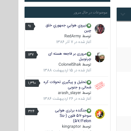
موضوعات در حال مرور
نيروي هوايي جمهوري خلق
91
چين
توسط
RedArmy
آغاز شده در
7 آذر 1386
مروری بر فاجعه هسته ای
137
چرنوبیل
توسط
ColonelShak
آغاز شده در
15 اردیبهشت 1388
تحلیل و پیگیری تحولات کره
1,390
شمالی و جنوبی
توسط
arash_slayer
آغاز شده در
26 اردیبهشت 1386
جنگنده برتری هوایی
324
سوخو-57 فلون (Su-
57/Felon)
توسط
kingraptor