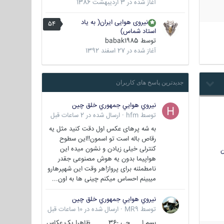
آغاز شده در
3 اردیبهشت 1386
نیروی هوایی ایران( به یاد
54
استاد شماس)
توسط
babak1985
آغاز شده در
27 اسفند 1392
جدیدترین پاسخ های کاربران
نيروي هوايي جمهوري خلق چين
توسط
hfm
·
ارسال شده در
2 ساعات قبل
به شه پرهای عکس اول دقت کنید مثل یه
رقاص باله است تو اسمون!!این سطوح
کنترلی خیلی زیادن و نشون میده این
ن
هواپیما بدون یه هوش مصنوعی جقدر
نامطمئنه برای پرواز!هر وقت این شهپرهارو
میبینم احساس میکنم چینی ها به اون...
نيروي هوايي جمهوري خلق چين
توسط
MR9
·
ارسال شده در
10 ساعات قبل
بسم ا... جی -36 ظاهرا یک عکاس