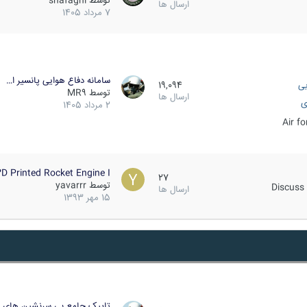
توسط
shafaghi
ارسال ها
7 مرداد 1405
سامانه دفاع هوایی پانسیر ا…
یی
19,094
توسط
MR9
ارسال ها
ی
2 مرداد 1405
Air f
D Printed Rocket Engine I…
27
توسط
yavarrr
Discuss 
ارسال ها
15 مهر 1393
تاپیک جامع بی سرنشین های ز