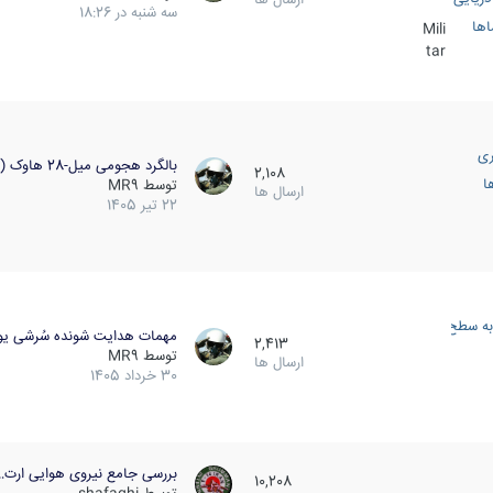
سه شنبه در 18:26
اها
Mili
tar
ری
بالگرد هجومی میل-28 هاوک (…
2,108
ا
توسط
MR9
ارسال ها
22 تیر 1405
به سطح
مهمات هدایت شونده سُرشی یو
2,413
توسط
MR9
ارسال ها
30 خرداد 1405
بررسی جامع نیروی هوایی ارت…
10,208