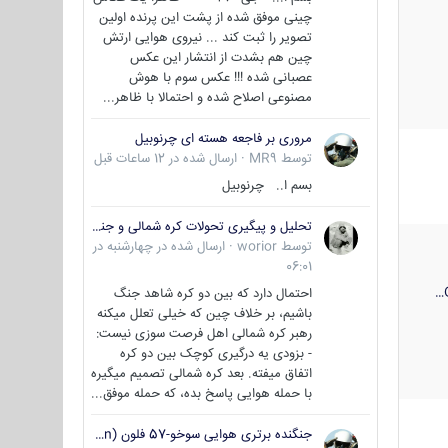
چینی موفق شده از پشت این پرنده اولین
تصویر را ثبت کند ... نیروی هوایی ارتش
چین هم بشدت از انتشار این عکس
عصبانی شده !!! عکس سوم با هوش
مصنوعی اصلاح شده و احتمالا با ظاهر...
مروری بر فاجعه هسته ای چرنوبیل
توسط
MR9
·
ارسال شده در
12 ساعات قبل
بسم ا.. چرنوبیل
تحلیل و پیگیری تحولات کره شمالی و جنوبی
توسط
worior
·
ارسال شده در
چهارشنبه در
06:01
احتمال دارد که بین دو کره شاهد جنگ
باشیم، بر خلاف چین که خیلی تعلل میکنه
رهبر کره شمالی اهل فرصت سوزی نیست:
- بزودی یه درگیری کوچک بین دو کره
اتفاق میفته. بعد کره شمالی تصمیم میگیره
با حمله هوایی پاسخ بده، که حمله موفق...
جنگنده برتری هوایی سوخو-57 فلون (Su-57/Felon)