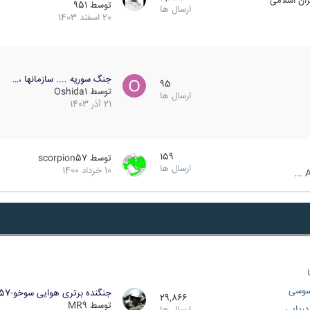
ان اسلامی
توسط
951
ارسال ها
20 اسفند 1403
جنگ سوریه .... سازمانها ،…
95
توسط
Oshida1
ارسال ها
21 آذر 1403
159
توسط
scorpion57
ارسال ها
10 خرداد 1400
A
سوسی
جنگنده برتری هوایی سوخو-57…
29,866
توسط
MR9
ریایی
ارسال ها