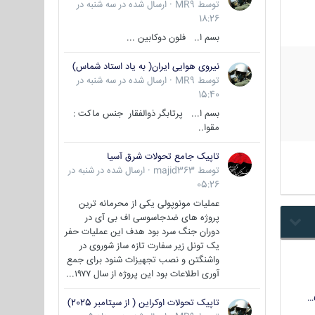
توسط
MR9
·
ارسال شده در
سه شنبه در
18:26
بسم ا.. فلون دوکابین ...
نیروی هوایی ایران( به یاد استاد شماس)
توسط
MR9
·
ارسال شده در
سه شنبه در
15:40
بسم ا... پرتابگر ذوالفقار جنس ماکت :
مقوا..
تاپیک جامع تحولات شرق آسیا
توسط
majid363
·
ارسال شده در
شنبه در
05:26
عملیات مونوپولی یکی از محرمانه ترین
پروژه های ضدجاسوسی اف بی آی در
دوران جنگ سرد بود هدف این عملیات حفر
یک تونل زیر سفارت تازه ساز شوروی در
واشنگتن و نصب تجهیزات شنود برای جمع
آوری اطلاعات بود این پروژه از سال ۱۹۷۷...
تاپیک تحولات اوکراین ( از سپتامبر 2025)