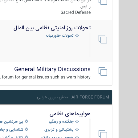
در این بخش مطالب مرتبط با هشت سال دفاع مقدس ایر
را ارس
Sacred Defense
تحولات روز امنیتی نظامی بین الملل
تحولات خاورمیانه
General Military Discussions
 forum for general issues such as wars history ...
AIR FORCE FORUM - بخش نیروی هوایی
هواپیماهای نظامی
جنگنده و رهگیر
بی سرنشین ها
پشتیبانی و ترابری
شناسایی و جا
هجومی و بمب افکن
کنترل و گشت د