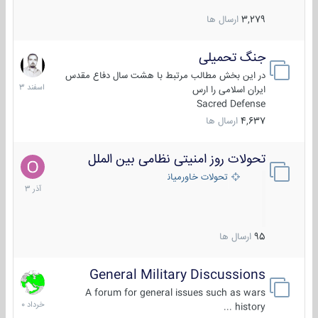
3,279
ارسال ها
جنگ تحمیلی
20
اسفند
در این بخش مطالب مرتبط با هشت سال دفاع مقدس
1403
ایران اسلامی را ارس
Sacred Defense
4,637
ارسال ها
تحولات روز امنیتی نظامی بین الملل
21
آذر
تحولات خاورمیانه
1403
95
ارسال ها
General Military Discussions
10
خرداد
A forum for general issues such as wars
1400
history ...