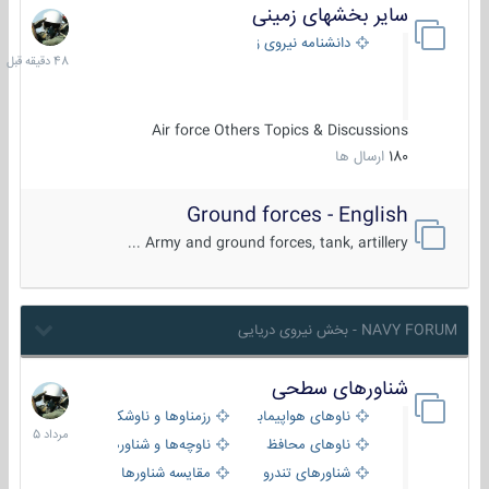
سایر بخشهای زمینی
48
دقیقه
دانشنامه نیروی زمینی
قبل
Air force Others Topics & Discussions
180
ارسال ها
Ground forces - English
Army and ground forces, tank, artillery ...
NAVY FORUM - بخش نیروی دریایی
شناورهای سطحی
2
مرداد
ناوهای هواپیمابر و بالگرد بر
رزمناوها و ناوشکن‌ها
1405
ناوهای محافظ
ناوچه‌ها و شناورهای گشتی
شناورهای تندرو
مقایسه شناورها