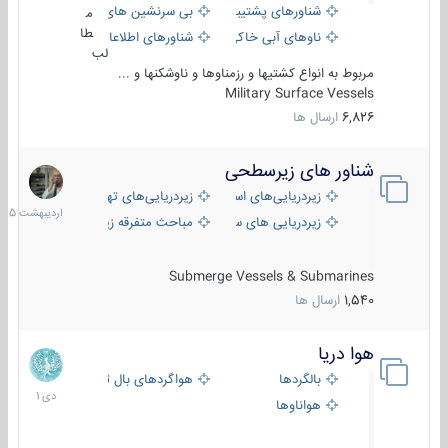
شناورهای پشتیبانی
بی سرنشین های دریایی
م
طا
ناوهای آبی خاکی و نیروبر
شناورهای اطلاعاتی و جاسوسی
لب
مربوط به انواع کشتیها و رزمناوها و ناوشکنها و ...
Military Surface Vessels
6,826
ارسال ها
شناور های زیرسطحی
31
اردیبهش
زیردریایی‌های استراتژیک
زیردریایی‌های تهاجمی
1405
زیردریایی های سبک
مباحث متفرقه زیرسطحی
Submerge Vessels & Submarines
1,540
ارسال ها
هوا دریا
12
دی
بالگردها
هواگردهای بال ثابت
1401
هواناوها