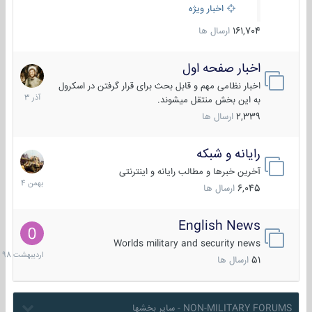
اخبار ویژه
161,704
ارسال ها
اخبار صفحه اول
7
آذر
اخبار نظامی مهم و قابل بحث برای قرار گرفتن در اسکرول
1403
به این بخش منتقل میشوند.
2,339
ارسال ها
رایانه و شبکه
30
بهمن
آخرین خبرها و مطالب رایانه و اینترنتی
1404
6,045
ارسال ها
English News
10
اردیبهش
Worlds military and security news
1398
51
ارسال ها
NON-MILITARY FORUMS - سایر بخشها