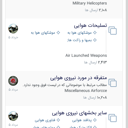
Military Helicopters
2,108
ارسال ها
تسلیحات هوایی
30
خرداد
موشکهای هوا به هوا
موشکهای هوا به سطح
1405
بمبها و راکت های هوایی
Air Launched Weapons
2,413
ارسال ها
متفرقه در مورد نیروی هوایی
7
مرداد
مطالب مرتبط با موضوعاتی که در لیست فوق وجود ندارد.
1405
Miscellaneous Airforcce
10,208
ارسال ها
سایر بخشهای نیروی هوایی
2
مرداد
پدافند هوایی
فناوری هوایی
1405
الکترونیک هوایی
موتورهای هوایی