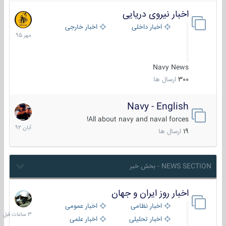
اخبار نیروی دریایی
27
مهر
اخبار داخلی
اخبار خارجی
1395
Navy News
300
ارسال ها
Navy - English
22
آبان
All about navy and naval forces!
1392
19
ارسال ها
NEWS SECTION - بخش خبر
اخبار روز ایران و جهان
3
ساعات
اخبار نظامی
اخبار عمومی
قبل
اخبار تحلیلی
اخبار علمی