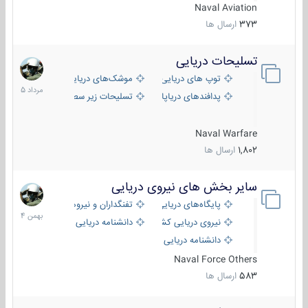
Naval Aviation
373
ارسال ها
تسلیحات دریایی
2
مرداد
توپ های دریایی
موشک‌های دریایی
1405
پدافندهای دریاپایه
تسلیحات زیر سطحی
Naval Warfare
1,802
ارسال ها
سایر بخش های نیروی دریایی
22
بهمن
پایگاه‌های دریایی
تفنگداران و نیروهای ویژه‌ی دریایی
1404
نیروی دریایی کشورهای مختلف
دانشنامه دریایی
دانشنامه دریایی کپی
Naval Force Others
583
ارسال ها