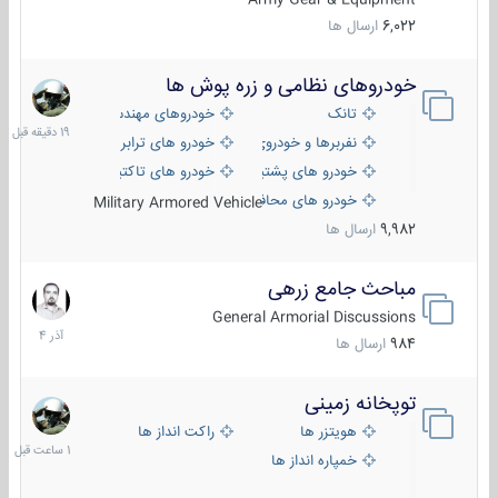
6,022
ارسال ها
خودروهای نظامی و زره پوش ها
19
دقیقه
تانک
خودروهای مهندسی
قبل
نفربرها و خودروی های رزمی پیاده نظام
خودرو های ترابری نظامی
خودرو های پشتیبانی آتش ، شناسایی و ضد تانک
خودرو های تاکتیکی نظامی
خودرو های محافظت شده
Military Armored Vehicle
9,982
ارسال ها
مباحث جامع زرهی
7
آذر
General Armorial Discussions
1404
984
ارسال ها
توپخانه زمینی
1
ساعت
هویتزر ها
راکت انداز ها
قبل
خمپاره انداز ها