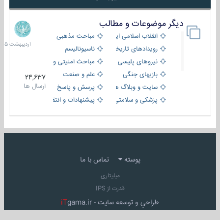
دیگر موضوعات و مطالب
8
اردیبهش
انقلاب اسلامی ایران
مباحث مذهبی
1405
رویدادهای تاریخی و مذهبی
ناسیونالیسم
نیروهای پلیسی
مباحث امنیتی و اطلاعاتی
بازیهای جنگی
علم و صنعت
24,637
ارسال ها
سایت و وبلاگ ها
پرسش و پاسخ
پزشکی و سلامتی
پیشنهادات و انتقادات
پوسته
تماس با ما
میلیتاری
قدرت از IPS
طراحي و توسعه سايت -
gama.ir
iT