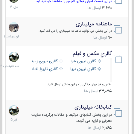
دی
در این قسمت اخبار و قوانین انجمن را مشاهده خواهید کرد
1403
3,670
ارسال ها
ماهنامه میلیتاری
30
اردیبهش
در این بخش می توانید ماهنامه میلیتاری را دریافت کنید.
1401
90
ارسال ها
گالري عكس و فيلم
سه
شنبه
گالري نيروي هوايي
گالري نيروي زميني
در
گالري نيروي دريايي
گالري تاریخ نظامی
15:40
عکس و فیلمهای جنگی را در این بخش ارسال کنید.
33,075
ارسال ها
کتابخانه میلیتاری
16
تیر
در این بخش کتابهای مرتبط و مقالات برگزیده سایت
1405
معرفی و ارایه می گردد.
2,065
ارسال ها