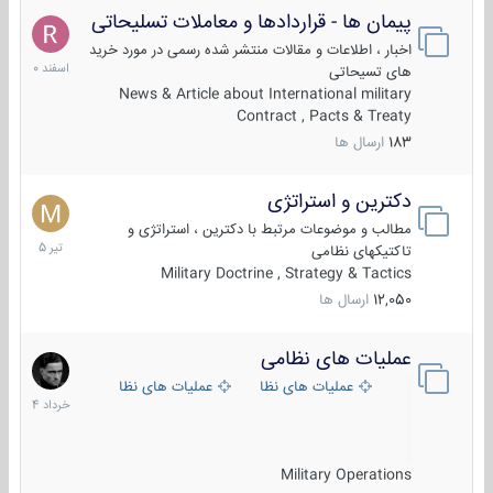
پیمان ها - قراردادها و معاملات تسلیحاتی
7
اسفند
اخبار ، اطلاعات و مقالات منتشر شده رسمی در مورد خرید
1400
های تسیحاتی
News & Article about International military
Contract , Pacts & Treaty
183
ارسال ها
دکترین و استراتژی
27
تیر
مطالب و موضوعات مرتبط با دکترین ، استراتژی و
1405
تاکتیکهای نظامی
Military Doctrine , Strategy & Tactics
12,050
ارسال ها
عملیات های نظامی
5
خرداد
عملیات های نظامی ایران
عملیات های نظامی خارجی
1404
Military Operations