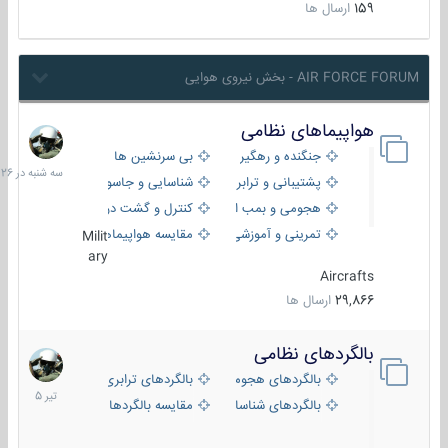
159
ارسال ها
AIR FORCE FORUM - بخش نیروی هوایی
هواپیماهای نظامی
سه
شنبه
جنگنده و رهگیر
بی سرنشین ها
در
پشتیبانی و ترابری
شناسایی و جاسوسی
18:26
هجومی و بمب افکن
کنترل و گشت دریایی
تمرینی و آموزشی
مقایسه هواپیماها
Milit
ary
Aircrafts
29,866
ارسال ها
بالگردهای نظامی
22
تیر
بالگردهای هجومی
بالگردهای ترابری
1405
بالگردهای شناسایی
مقایسه بالگردها