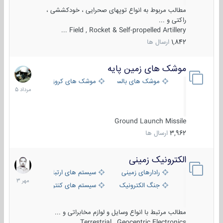
مطالب مربوط به انواع توپهای صحرایی ، خودکششی ،
راکتی و ...
Field , Rocket & Self-propelled Artillery ...
1,842
ارسال ها
موشک های زمین پایه
2
مرداد
موشک های بالستیک
موشک های کروز
1405
Ground Launch Missile
3,962
ارسال ها
الکترونیک زمینی
1
مهر
رادارهای زمینی
سیستم های ارتباطی و جمع آوری اطلاع
1403
جنگ الکترونیک
سیستم های کنترل آتش و تجهیزات الکتر
مطالب مرتبط با انواع وسایل و لوازم مخابراتی و ...
Terrestrial , Geocentric Electronics