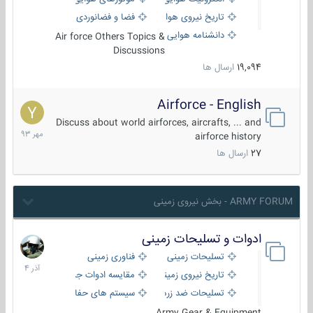
تاریخ نیروی هوایی
فضا و فضانوردی
دانشنامه هوایی
Air force Others Topics &
Discussions
19,094
ارسال ها
Airforce - English
15
مهر
Discuss about world airforces, aircrafts, ... and
1393
airforce history
27
ارسال ها
ARMY FORUM - بخش نیروی زمینی
ادوات و تسلیحات زمینی
21
آذر
تسلیحات زمینی
فناوری زمینی
1404
تاریخ نیروی زمینی
مقایسه ادوات جنگی
تسلیحات ضد زره
سیستم های حفاظت فعال
Army Gear & Equipment