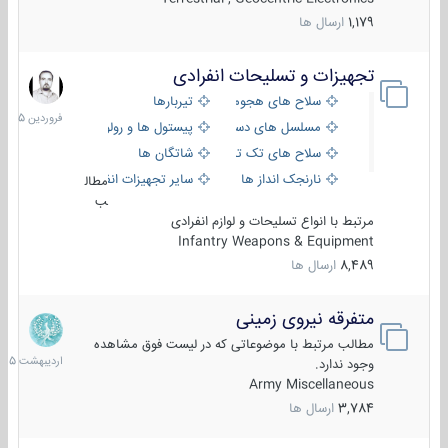
1,179
ارسال ها
تجهیزات و تسلیحات انفرادی
17
فروردین
سلاح های هجومی
تیربارها
1405
مسلسل های دستی
پیستول ها و رولورها
سلاح های تک تیر اندازی
شاتگان ها
نارنجک انداز ها
سایر تجهیزات انفرادی
مطال
ب
مرتبط با انواع تسلیحات و لوازم انفرادی
Infantry Weapons & Equipment
8,489
ارسال ها
متفرقه نیروی زمینی
27
اردیبهش
مطالب مرتبط با موضوعاتی که در لیست فوق مشاهده
1405
وجود ندارد.
Army Miscellaneous
3,784
ارسال ها