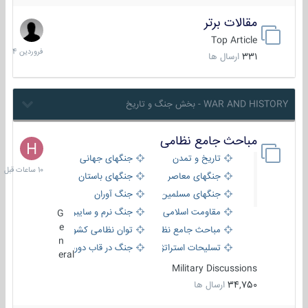
مقالات برتر
29
فروردین
Top Article
1404
331
ارسال ها
WAR AND HISTORY - بخش جنگ و تاریخ
مباحث جامع نظامی
10
ساعات
تاریخ و تمدن
جنگهای جهانی
قبل
جنگهای معاصر
جنگهای باستان
جنگهای مسلمین
جنگ آوران
مقاومت اسلامی
جنگ نرم و سایبری
G
e
مباحث جامع نظامی
توان نظامی کشورها
n
تسلیحات استراتژیک
جنگ در قاب دوربین
eral
Military Discussions
34,750
ارسال ها