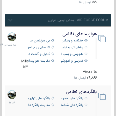
159
ارسال ها
AIR FORCE FORUM - بخش نیروی هوایی
هواپیماهای نظامی
سه
شنبه
جنگنده و رهگیر
بی سرنشین ها
در
پشتیبانی و ترابری
شناسایی و جاسوسی
18:26
هجومی و بمب افکن
کنترل و گشت دریایی
تمرینی و آموزشی
مقایسه هواپیماها
Milit
ary
Aircrafts
29,866
ارسال ها
بالگردهای نظامی
22
تیر
بالگردهای هجومی
بالگردهای ترابری
1405
بالگردهای شناسایی
مقایسه بالگردها