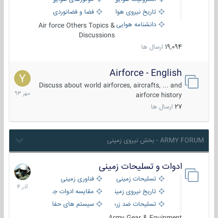
تاریخ نیروی هوایی
فضا و فضانوردی
دانشنامه هوایی
Air force Others Topics &
Discussions
19,094
ارسال ها
Airforce - English
15
مهر
Discuss about world airforces, aircrafts, ... and
1393
airforce history
27
ارسال ها
ARMY FORUM - بخش نیروی زمینی
ادوات و تسلیحات زمینی
21
آذر
تسلیحات زمینی
فناوری زمینی
1404
تاریخ نیروی زمینی
مقایسه ادوات جنگی
تسلیحات ضد زره
سیستم های حفاظت فعال
Army Gear & Equipment