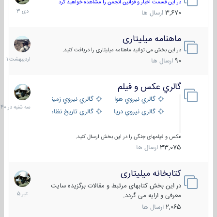
دی
در این قسمت اخبار و قوانین انجمن را مشاهده خواهید کرد
1403
3,670
ارسال ها
ماهنامه میلیتاری
30
اردیبهش
در این بخش می توانید ماهنامه میلیتاری را دریافت کنید.
1401
90
ارسال ها
گالري عكس و فيلم
سه
شنبه
گالري نيروي هوايي
گالري نيروي زميني
در
گالري نيروي دريايي
گالري تاریخ نظامی
15:40
عکس و فیلمهای جنگی را در این بخش ارسال کنید.
33,075
ارسال ها
کتابخانه میلیتاری
16
تیر
در این بخش کتابهای مرتبط و مقالات برگزیده سایت
1405
معرفی و ارایه می گردد.
2,065
ارسال ها