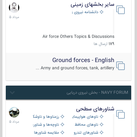
سایر بخشهای زمینی
9
مرداد
دانشنامه نیروی زمینی
1405
Air force Others Topics & Discussions
179
ارسال ها
Ground forces - English
Army and ground forces, tank, artillery ...
NAVY FORUM - بخش نیروی دریایی
شناورهای سطحی
2
مرداد
ناوهای هواپیمابر و بالگرد بر
رزمناوها و ناوشکن‌ها
1405
ناوهای محافظ
ناوچه‌ها و شناورهای گشتی
شناورهای تندرو
مقایسه شناورها