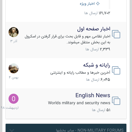
اخبار ویژه
161,702
ارسال ها
اخبار صفحه اول
7
آذر
اخبار نظامی مهم و قابل بحث برای قرار گرفتن در اسکرول
1403
به این بخش منتقل میشوند.
2,339
ارسال ها
رایانه و شبکه
30
بهمن
آخرین خبرها و مطالب رایانه و اینترنتی
1404
6,045
ارسال ها
English News
10
اردیبهش
Worlds military and security news
1398
51
ارسال ها
NON-MILITARY FORUMS - سایر بخشها