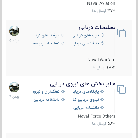
Naval Aviation
373
ارسال ها
تسلیحات دریایی
2
مرداد
توپ های دریایی
موشک‌های دریایی
1405
پدافندهای دریاپایه
تسلیحات زیر سطحی
Naval Warfare
1,802
ارسال ها
سایر بخش های نیروی دریایی
22
بهمن
پایگاه‌های دریایی
تفنگداران و نیروهای ویژه‌ی دریایی
1404
نیروی دریایی کشورهای مختلف
دانشنامه دریایی
دانشنامه دریایی کپی
Naval Force Others
583
ارسال ها