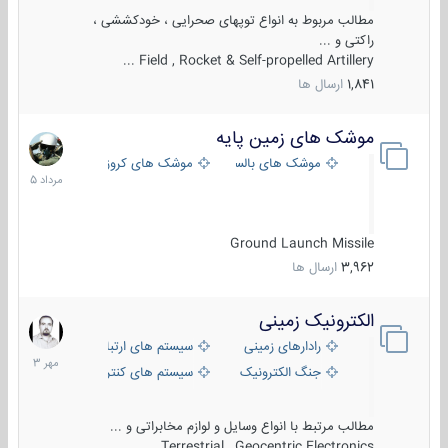
مطالب مربوط به انواع توپهای صحرایی ، خودکششی ،
راکتی و ...
Field , Rocket & Self-propelled Artillery ...
1,841
ارسال ها
موشک های زمین پایه
2
مرداد
موشک های بالستیک
موشک های کروز
1405
Ground Launch Missile
3,962
ارسال ها
الکترونیک زمینی
1
مهر
رادارهای زمینی
سیستم های ارتباطی و جمع آوری اطلاع
1403
جنگ الکترونیک
سیستم های کنترل آتش و تجهیزات الکتر
مطالب مرتبط با انواع وسایل و لوازم مخابراتی و ...
Terrestrial , Geocentric Electronics