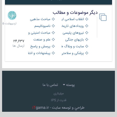
دیگر موضوعات و مطالب
8
اردیبهش
انقلاب اسلامی ایران
مباحث مذهبی
1405
رویدادهای تاریخی و مذهبی
ناسیونالیسم
نیروهای پلیسی
مباحث امنیتی و اطلاعاتی
بازیهای جنگی
علم و صنعت
24,637
ارسال ها
سایت و وبلاگ ها
پرسش و پاسخ
پزشکی و سلامتی
پیشنهادات و انتقادات
پوسته
تماس با ما
میلیتاری
قدرت از IPS
طراحي و توسعه سايت -
gama.ir
iT