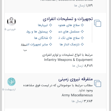
1,179
ارسال ها
تجهیزات و تسلیحات انفرادی
17
فروردین
سلاح های هجومی
تیربارها
1405
مسلسل های دستی
پیستول ها و رولورها
سلاح های تک تیر اندازی
شاتگان ها
نارنجک انداز ها
سایر تجهیزات انفرادی
مطال
ب
مرتبط با انواع تسلیحات و لوازم انفرادی
Infantry Weapons & Equipment
8,489
ارسال ها
متفرقه نیروی زمینی
27
اردیبهش
مطالب مرتبط با موضوعاتی که در لیست فوق مشاهده
1405
وجود ندارد.
Army Miscellaneous
3,784
ارسال ها