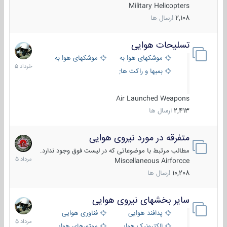
Military Helicopters
2,108
ارسال ها
تسلیحات هوایی
30
خرداد
موشکهای هوا به هوا
موشکهای هوا به سطح
1405
بمبها و راکت های هوایی
Air Launched Weapons
2,413
ارسال ها
متفرقه در مورد نیروی هوایی
7
مرداد
مطالب مرتبط با موضوعاتی که در لیست فوق وجود ندارد.
1405
Miscellaneous Airforcce
10,208
ارسال ها
سایر بخشهای نیروی هوایی
2
مرداد
پدافند هوایی
فناوری هوایی
1405
الکترونیک هوایی
موتورهای هوایی