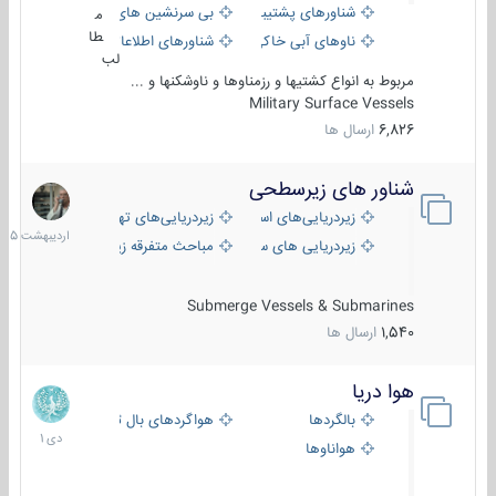
شناورهای پشتیبانی
بی سرنشین های دریایی
م
طا
ناوهای آبی خاکی و نیروبر
شناورهای اطلاعاتی و جاسوسی
لب
مربوط به انواع کشتیها و رزمناوها و ناوشکنها و ...
Military Surface Vessels
6,826
ارسال ها
شناور های زیرسطحی
31
اردیبهش
زیردریایی‌های استراتژیک
زیردریایی‌های تهاجمی
1405
زیردریایی های سبک
مباحث متفرقه زیرسطحی
Submerge Vessels & Submarines
1,540
ارسال ها
هوا دریا
12
دی
بالگردها
هواگردهای بال ثابت
1401
هواناوها