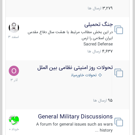
3,279
ارسال ها
جنگ تحمیلی
20
اسفند
در این بخش مطالب مرتبط با هشت سال دفاع مقدس
1403
ایران اسلامی را ارس
Sacred Defense
4,637
ارسال ها
تحولات روز امنیتی نظامی بین الملل
21
آذر
تحولات خاورمیانه
1403
95
ارسال ها
General Military Discussions
10
خرداد
A forum for general issues such as wars
1400
history ...