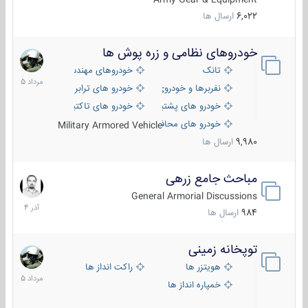
6,022
ارسال ها
خودروهای نظامی و زره پوش ها
2
مرداد
تانک
خودروهای مهندسی
1405
نفربرها و خودروی های رزمی پیاده نظام
خودرو های ترابری نظامی
خودرو های پشتیبانی آتش ، شناسایی و ضد تانک
خودرو های تاکتیکی نظامی
خودرو های محافظت شده
Military Armored Vehicle
9,980
ارسال ها
مباحث جامع زرهی
7
آذر
General Armorial Discussions
1404
984
ارسال ها
توپخانه زمینی
9
مرداد
هویتزر ها
راکت انداز ها
1405
خمپاره انداز ها