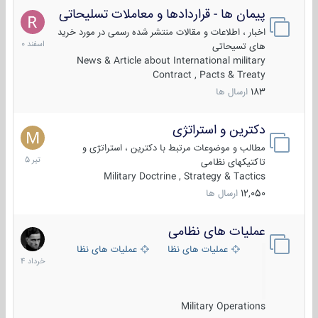
پیمان ها - قراردادها و معاملات تسلیحاتی
7
اسفند
اخبار ، اطلاعات و مقالات منتشر شده رسمی در مورد خرید
1400
های تسیحاتی
News & Article about International military
Contract , Pacts & Treaty
183
ارسال ها
دکترین و استراتژی
27
تیر
مطالب و موضوعات مرتبط با دکترین ، استراتژی و
1405
تاکتیکهای نظامی
Military Doctrine , Strategy & Tactics
12,050
ارسال ها
عملیات های نظامی
5
خرداد
عملیات های نظامی ایران
عملیات های نظامی خارجی
1404
Military Operations