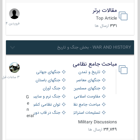
مقالات برتر
29
فروردین
Top Article
1404
331
ارسال ها
WAR AND HISTORY - بخش جنگ و تاریخ
مباحث جامع نظامی
3
ساعات
تاریخ و تمدن
جنگهای جهانی
قبل
جنگهای معاصر
جنگهای باستان
جنگهای مسلمین
جنگ آوران
مقاومت اسلامی
جنگ نرم و سایبری
G
e
مباحث جامع نظامی
توان نظامی کشورها
n
تسلیحات استراتژیک
جنگ در قاب دوربین
eral
Military Discussions
34,749
ارسال ها