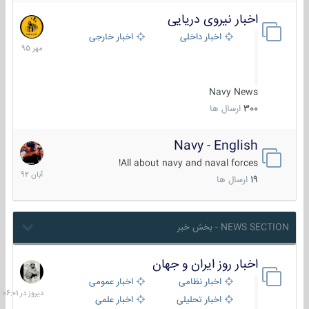
اخبار نیروی دریایی
27
مهر
اخبار داخلی
اخبار خارجی
1395
Navy News
300
ارسال ها
Navy - English
22
آبان
All about navy and naval forces!
1392
19
ارسال ها
NEWS SECTION - بخش خبر
اخبار روز ایران و جهان
دیروز
در
اخبار نظامی
اخبار عمومی
06:01
اخبار تحلیلی
اخبار علمی