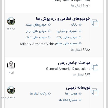
6,022
ارسال ها
خودروهای نظامی و زره پوش ها
2
مرداد
تانک
خودروهای مهندسی
1405
نفربرها و خودروی های رزمی پیاده نظام
خودرو های ترابری نظامی
خودرو های پشتیبانی آتش ، شناسایی و ضد تانک
خودرو های تاکتیکی نظامی
خودرو های محافظت شده
Military Armored Vehicle
9,980
ارسال ها
مباحث جامع زرهی
7
آذر
General Armorial Discussions
1404
984
ارسال ها
توپخانه زمینی
جمعه
در
هویتزر ها
راکت انداز ها
11:08
خمپاره انداز ها