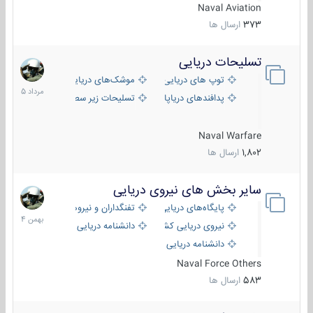
Naval Aviation
373
ارسال ها
تسلیحات دریایی
2
مرداد
توپ های دریایی
موشک‌های دریایی
1405
پدافندهای دریاپایه
تسلیحات زیر سطحی
Naval Warfare
1,802
ارسال ها
سایر بخش های نیروی دریایی
22
بهمن
پایگاه‌های دریایی
تفنگداران و نیروهای ویژه‌ی دریایی
1404
نیروی دریایی کشورهای مختلف
دانشنامه دریایی
دانشنامه دریایی کپی
Naval Force Others
583
ارسال ها