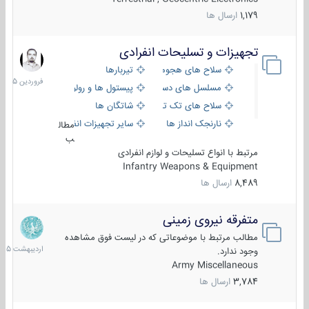
1,179
ارسال ها
تجهیزات و تسلیحات انفرادی
17
فروردین
سلاح های هجومی
تیربارها
1405
مسلسل های دستی
پیستول ها و رولورها
سلاح های تک تیر اندازی
شاتگان ها
نارنجک انداز ها
سایر تجهیزات انفرادی
مطال
ب
مرتبط با انواع تسلیحات و لوازم انفرادی
Infantry Weapons & Equipment
8,489
ارسال ها
متفرقه نیروی زمینی
27
اردیبهش
مطالب مرتبط با موضوعاتی که در لیست فوق مشاهده
1405
وجود ندارد.
Army Miscellaneous
3,784
ارسال ها