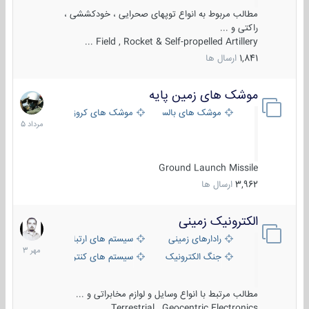
مطالب مربوط به انواع توپهای صحرایی ، خودکششی ،
راکتی و ...
Field , Rocket & Self-propelled Artillery ...
1,841
ارسال ها
موشک های زمین پایه
2
مرداد
موشک های بالستیک
موشک های کروز
1405
Ground Launch Missile
3,962
ارسال ها
الکترونیک زمینی
1
مهر
رادارهای زمینی
سیستم های ارتباطی و جمع آوری اطلاع
1403
جنگ الکترونیک
سیستم های کنترل آتش و تجهیزات الکتر
مطالب مرتبط با انواع وسایل و لوازم مخابراتی و ...
Terrestrial , Geocentric Electronics