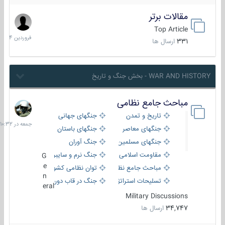
مقالات برتر
29
فروردین
Top Article
1404
331
ارسال ها
WAR AND HISTORY - بخش جنگ و تاریخ
مباحث جامع نظامی
جمعه
در
تاریخ و تمدن
جنگهای جهانی
10:32
جنگهای معاصر
جنگهای باستان
جنگهای مسلمین
جنگ آوران
مقاومت اسلامی
جنگ نرم و سایبری
G
e
مباحث جامع نظامی
توان نظامی کشورها
n
تسلیحات استراتژیک
جنگ در قاب دوربین
eral
Military Discussions
34,747
ارسال ها