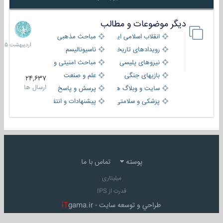
دیگر موضوعات و مطالب
8
اردیبهش
انقلاب اسلامی ایران
مباحث مذهبی
1405
رویدادهای تاریخی و مذهبی
ناسیونالیسم
نیروهای پلیسی
مباحث امنیتی و اطلاعاتی
بازیهای جنگی
علم و صنعت
24,637
ارسال ها
سایت و وبلاگ ها
پرسش و پاسخ
پزشکی و سلامتی
پیشنهادات و انتقادات
پوسته
تماس با ما
میلیتاری
قدرت از IPS
طراحي و توسعه سايت -
gama.ir
iT