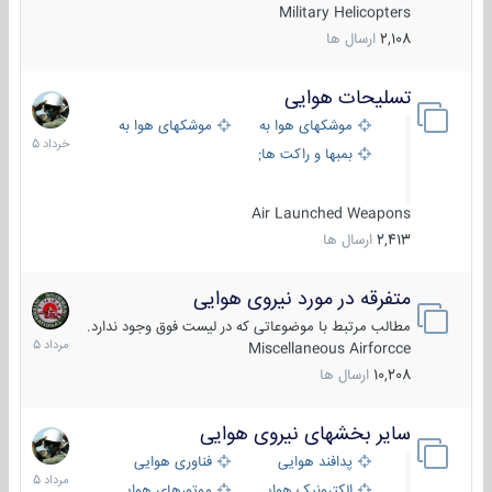
Military Helicopters
2,108
ارسال ها
تسلیحات هوایی
30
خرداد
موشکهای هوا به هوا
موشکهای هوا به سطح
1405
بمبها و راکت های هوایی
Air Launched Weapons
2,413
ارسال ها
متفرقه در مورد نیروی هوایی
7
مرداد
مطالب مرتبط با موضوعاتی که در لیست فوق وجود ندارد.
1405
Miscellaneous Airforcce
10,208
ارسال ها
سایر بخشهای نیروی هوایی
2
مرداد
پدافند هوایی
فناوری هوایی
1405
الکترونیک هوایی
موتورهای هوایی