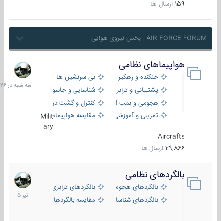
159
ارسال ها
AIR FORCE FORUM - بخش نیروی هوایی
هواپیماهای نظامی
سه
شنبه
جنگنده و رهگیر
بی سرنشین ها
در
پشتیبانی و ترابری
شناسایی و جاسوسی
18:26
هجومی و بمب افکن
کنترل و گشت دریایی
تمرینی و آموزشی
مقایسه هواپیماها
Milit
ary
Aircrafts
29,866
ارسال ها
بالگردهای نظامی
22
تیر
بالگردهای هجومی
بالگردهای ترابری
1405
بالگردهای شناسایی
مقایسه بالگردها