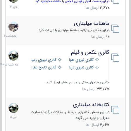
دی
در این قسمت اخبار و قوانین انجمن را مشاهده خواهید کرد
1403
3,670
ارسال ها
ماهنامه میلیتاری
30
اردیبهش
در این بخش می توانید ماهنامه میلیتاری را دریافت کنید.
1401
90
ارسال ها
گالري عكس و فيلم
سه
شنبه
گالري نيروي هوايي
گالري نيروي زميني
در
گالري نيروي دريايي
گالري تاریخ نظامی
15:40
عکس و فیلمهای جنگی را در این بخش ارسال کنید.
33,075
ارسال ها
کتابخانه میلیتاری
16
تیر
در این بخش کتابهای مرتبط و مقالات برگزیده سایت
1405
معرفی و ارایه می گردد.
2,065
ارسال ها