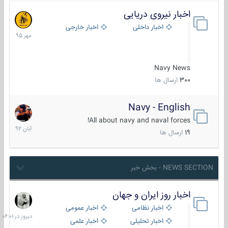
اخبار نیروی دریایی
27
مهر
اخبار داخلی
اخبار خارجی
1395
Navy News
300
ارسال ها
Navy - English
22
آبان
All about navy and naval forces!
1392
19
ارسال ها
NEWS SECTION - بخش خبر
اخبار روز ایران و جهان
دیروز
در
اخبار نظامی
اخبار عمومی
06:01
اخبار تحلیلی
اخبار علمی