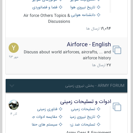
تاریخ نیروی هوایی
فضا و فضانوردی
دانشنامه هوایی
Air force Others Topics &
Discussions
19,094
ارسال ها
Airforce - English
15
مهر
Discuss about world airforces, aircrafts, ... and
1393
airforce history
27
ارسال ها
ARMY FORUM - بخش نیروی زمینی
ادوات و تسلیحات زمینی
21
آذر
تسلیحات زمینی
فناوری زمینی
1404
تاریخ نیروی زمینی
مقایسه ادوات جنگی
تسلیحات ضد زره
سیستم های حفاظت فعال
Army Gear & Equipment