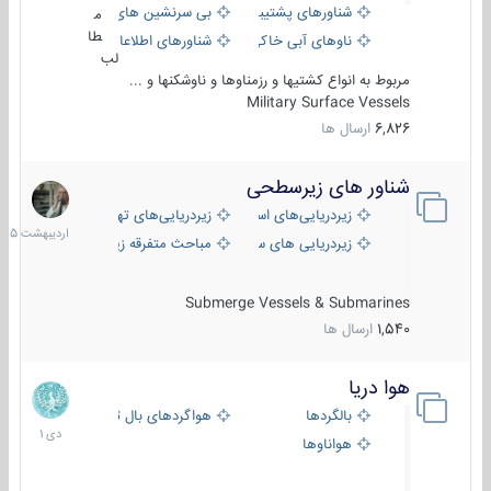
شناورهای پشتیبانی
بی سرنشین های دریایی
م
طا
ناوهای آبی خاکی و نیروبر
شناورهای اطلاعاتی و جاسوسی
لب
مربوط به انواع کشتیها و رزمناوها و ناوشکنها و ...
Military Surface Vessels
6,826
ارسال ها
شناور های زیرسطحی
31
اردیبهش
زیردریایی‌های استراتژیک
زیردریایی‌های تهاجمی
1405
زیردریایی های سبک
مباحث متفرقه زیرسطحی
Submerge Vessels & Submarines
1,540
ارسال ها
هوا دریا
12
دی
بالگردها
هواگردهای بال ثابت
1401
هواناوها