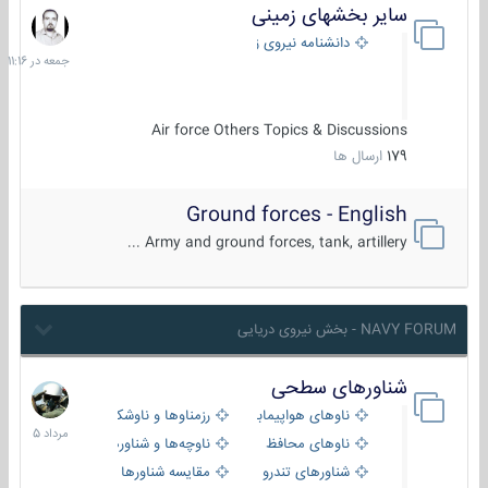
سایر بخشهای زمینی
جمعه
در
دانشنامه نیروی زمینی
11:16
Air force Others Topics & Discussions
179
ارسال ها
Ground forces - English
Army and ground forces, tank, artillery ...
NAVY FORUM - بخش نیروی دریایی
شناورهای سطحی
2
مرداد
ناوهای هواپیمابر و بالگرد بر
رزمناوها و ناوشکن‌ها
1405
ناوهای محافظ
ناوچه‌ها و شناورهای گشتی
شناورهای تندرو
مقایسه شناورها