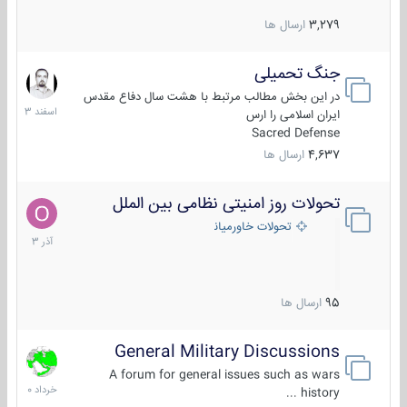
3,279
ارسال ها
جنگ تحمیلی
20
اسفند
در این بخش مطالب مرتبط با هشت سال دفاع مقدس
1403
ایران اسلامی را ارس
Sacred Defense
4,637
ارسال ها
تحولات روز امنیتی نظامی بین الملل
21
آذر
تحولات خاورمیانه
1403
95
ارسال ها
General Military Discussions
10
خرداد
A forum for general issues such as wars
1400
history ...