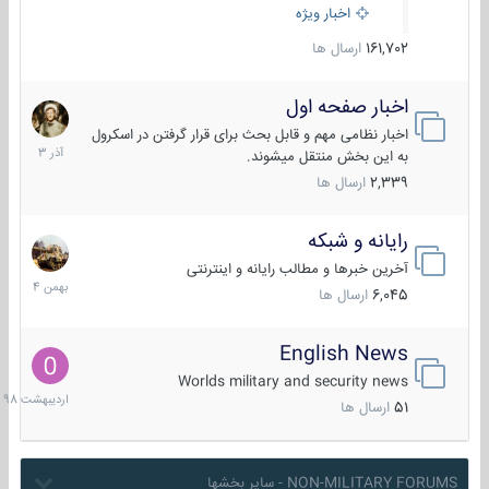
اخبار ویژه
161,702
ارسال ها
اخبار صفحه اول
7
آذر
اخبار نظامی مهم و قابل بحث برای قرار گرفتن در اسکرول
1403
به این بخش منتقل میشوند.
2,339
ارسال ها
رایانه و شبکه
30
بهمن
آخرین خبرها و مطالب رایانه و اینترنتی
1404
6,045
ارسال ها
English News
10
اردیبهش
Worlds military and security news
1398
51
ارسال ها
NON-MILITARY FORUMS - سایر بخشها