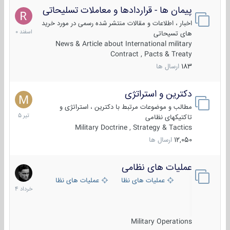
پیمان ها - قراردادها و معاملات تسلیحاتی
7
اسفند
اخبار ، اطلاعات و مقالات منتشر شده رسمی در مورد خرید
1400
های تسیحاتی
News & Article about International military
Contract , Pacts & Treaty
183
ارسال ها
دکترین و استراتژی
27
تیر
مطالب و موضوعات مرتبط با دکترین ، استراتژی و
1405
تاکتیکهای نظامی
Military Doctrine , Strategy & Tactics
12,050
ارسال ها
عملیات های نظامی
5
خرداد
عملیات های نظامی ایران
عملیات های نظامی خارجی
1404
Military Operations