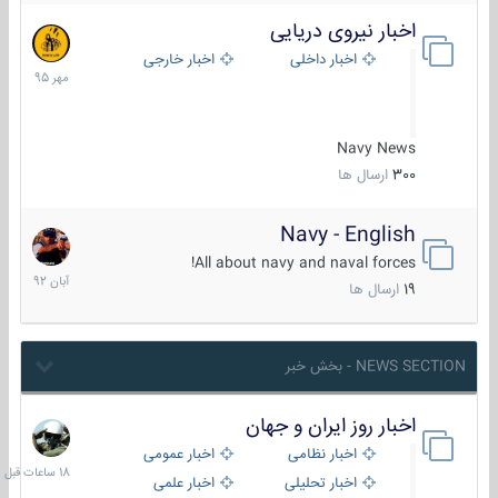
اخبار نیروی دریایی
27
مهر
اخبار داخلی
اخبار خارجی
1395
Navy News
300
ارسال ها
Navy - English
22
آبان
All about navy and naval forces!
1392
19
ارسال ها
NEWS SECTION - بخش خبر
اخبار روز ایران و جهان
18
ساعات
اخبار نظامی
اخبار عمومی
قبل
اخبار تحلیلی
اخبار علمی