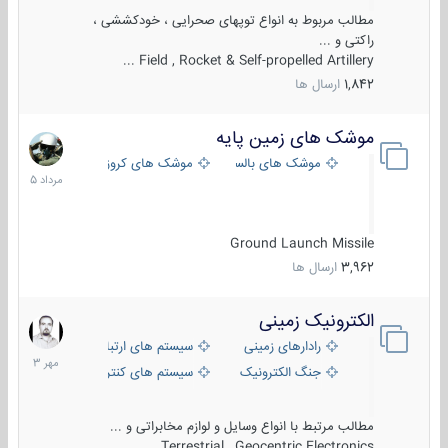
مطالب مربوط به انواع توپهای صحرایی ، خودکششی ،
راکتی و ...
Field , Rocket & Self-propelled Artillery ...
1,842
ارسال ها
موشک های زمین پایه
2
مرداد
موشک های بالستیک
موشک های کروز
1405
Ground Launch Missile
3,962
ارسال ها
الکترونیک زمینی
1
مهر
رادارهای زمینی
سیستم های ارتباطی و جمع آوری اطلاع
1403
جنگ الکترونیک
سیستم های کنترل آتش و تجهیزات الکتر
مطالب مرتبط با انواع وسایل و لوازم مخابراتی و ...
Terrestrial , Geocentric Electronics