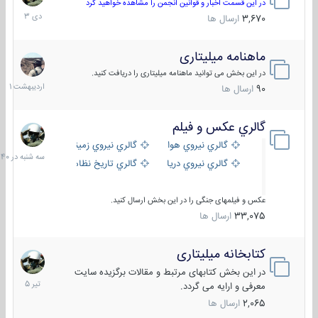
دی
در این قسمت اخبار و قوانین انجمن را مشاهده خواهید کرد
1403
3,670
ارسال ها
ماهنامه میلیتاری
30
اردیبهش
در این بخش می توانید ماهنامه میلیتاری را دریافت کنید.
1401
90
ارسال ها
گالري عكس و فيلم
سه
شنبه
گالري نيروي هوايي
گالري نيروي زميني
در
گالري نيروي دريايي
گالري تاریخ نظامی
15:40
عکس و فیلمهای جنگی را در این بخش ارسال کنید.
33,075
ارسال ها
کتابخانه میلیتاری
16
تیر
در این بخش کتابهای مرتبط و مقالات برگزیده سایت
1405
معرفی و ارایه می گردد.
2,065
ارسال ها