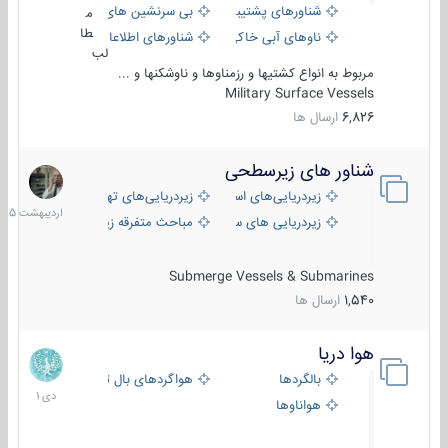
شناورهای پشتیبانی
بی سرنشین های دریایی
م
طا
ناوهای آبی خاکی و نیروبر
شناورهای اطلاعاتی و جاسوسی
لب
مربوط به انواع کشتیها و رزمناوها و ناوشکنها و ...
Military Surface Vessels
6,826
ارسال ها
شناور های زیرسطحی
31
اردیبهش
زیردریایی‌های استراتژیک
زیردریایی‌های تهاجمی
1405
زیردریایی های سبک
مباحث متفرقه زیرسطحی
Submerge Vessels & Submarines
1,540
ارسال ها
هوا دریا
12
دی
بالگردها
هواگردهای بال ثابت
1401
هواناوها