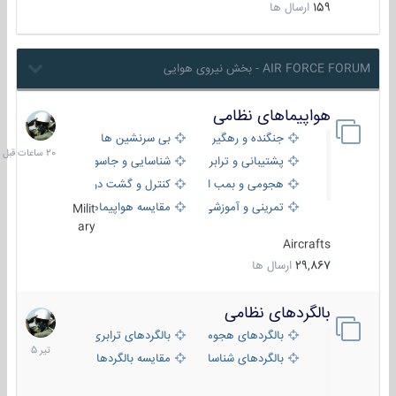
159
ارسال ها
AIR FORCE FORUM - بخش نیروی هوایی
هواپیماهای نظامی
20
ساعات
جنگنده و رهگیر
بی سرنشین ها
قبل
پشتیبانی و ترابری
شناسایی و جاسوسی
هجومی و بمب افکن
کنترل و گشت دریایی
تمرینی و آموزشی
مقایسه هواپیماها
Milit
ary
Aircrafts
29,867
ارسال ها
بالگردهای نظامی
22
تیر
بالگردهای هجومی
بالگردهای ترابری
1405
بالگردهای شناسایی
مقایسه بالگردها