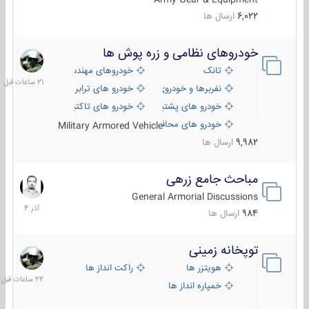
6,022
ارسال ها
خودروهای نظامی و زره پوش ها
21
ساعات
تانک
خودروهای مهندسی
قبل
نفربرها و خودروی های رزمی پیاده نظام
خودرو های ترابری نظامی
خودرو های پشتیبانی آتش ، شناسایی و ضد تانک
خودرو های تاکتیکی نظامی
خودرو های محافظت شده
Military Armored Vehicle
9,982
ارسال ها
مباحث جامع زرهی
7
آذر
General Armorial Discussions
1404
984
ارسال ها
توپخانه زمینی
22
ساعات
هویتزر ها
راکت انداز ها
قبل
خمپاره انداز ها