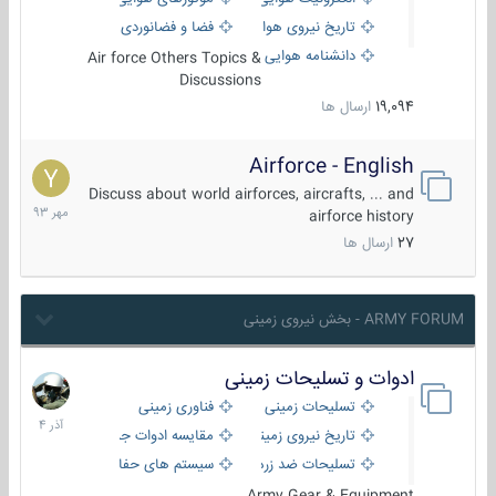
تاریخ نیروی هوایی
فضا و فضانوردی
دانشنامه هوایی
Air force Others Topics &
Discussions
19,094
ارسال ها
Airforce - English
15
مهر
Discuss about world airforces, aircrafts, ... and
1393
airforce history
27
ارسال ها
ARMY FORUM - بخش نیروی زمینی
ادوات و تسلیحات زمینی
21
آذر
تسلیحات زمینی
فناوری زمینی
1404
تاریخ نیروی زمینی
مقایسه ادوات جنگی
تسلیحات ضد زره
سیستم های حفاظت فعال
Army Gear & Equipment