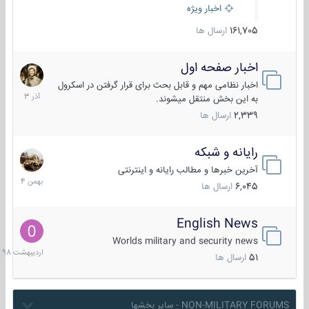
اخبار ویژه
161,705
ارسال ها
اخبار صفحه اول
7
آذر
اخبار نظامی مهم و قابل بحث برای قرار گرفتن در اسکرول
1403
به این بخش منتقل میشوند.
2,339
ارسال ها
رایانه و شبکه
30
بهمن
آخرین خبرها و مطالب رایانه و اینترنتی
1404
6,045
ارسال ها
English News
10
اردیبهش
Worlds military and security news
1398
51
ارسال ها
NON-MILITARY FORUMS - سایر بخشها