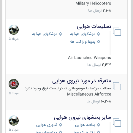
Military Helicopters
2,108
ارسال ها
تسلیحات هوایی
30
خرداد
موشکهای هوا به هوا
موشکهای هوا به سطح
1405
بمبها و راکت های هوایی
Air Launched Weapons
2,413
ارسال ها
متفرقه در مورد نیروی هوایی
7
مرداد
مطالب مرتبط با موضوعاتی که در لیست فوق وجود ندارد.
1405
Miscellaneous Airforcce
10,208
ارسال ها
سایر بخشهای نیروی هوایی
2
مرداد
پدافند هوایی
فناوری هوایی
1405
الکترونیک هوایی
موتورهای هوایی