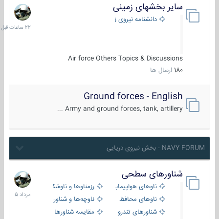
سایر بخشهای زمینی
22
ساعات
دانشنامه نیروی زمینی
قبل
Air force Others Topics & Discussions
180
ارسال ها
Ground forces - English
Army and ground forces, tank, artillery ...
NAVY FORUM - بخش نیروی دریایی
شناورهای سطحی
2
مرداد
ناوهای هواپیمابر و بالگرد بر
رزمناوها و ناوشکن‌ها
1405
ناوهای محافظ
ناوچه‌ها و شناورهای گشتی
شناورهای تندرو
مقایسه شناورها