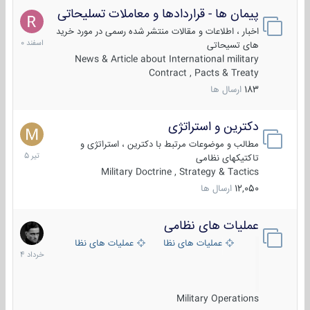
پیمان ها - قراردادها و معاملات تسلیحاتی
7
اسفند
اخبار ، اطلاعات و مقالات منتشر شده رسمی در مورد خرید
1400
های تسیحاتی
News & Article about International military
Contract , Pacts & Treaty
183
ارسال ها
دکترین و استراتژی
27
تیر
مطالب و موضوعات مرتبط با دکترین ، استراتژی و
1405
تاکتیکهای نظامی
Military Doctrine , Strategy & Tactics
12,050
ارسال ها
عملیات های نظامی
5
خرداد
عملیات های نظامی ایران
عملیات های نظامی خارجی
1404
Military Operations