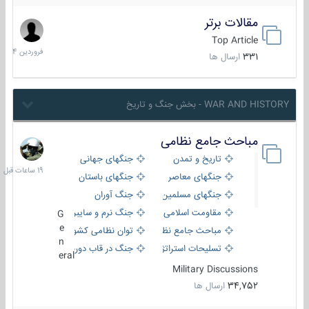
مقالات برتر
29
فروردین
Top Article
1404
331
ارسال ها
WAR AND HISTORY - بخش جنگ و تاریخ
مباحث جامع نظامی
19
ساعات
تاریخ و تمدن
جنگهای جهانی
قبل
جنگهای معاصر
جنگهای باستان
جنگهای مسلمین
جنگ آوران
مقاومت اسلامی
جنگ نرم و سایبری
G
e
مباحث جامع نظامی
توان نظامی کشورها
n
تسلیحات استراتژیک
جنگ در قاب دوربین
eral
Military Discussions
34,752
ارسال ها