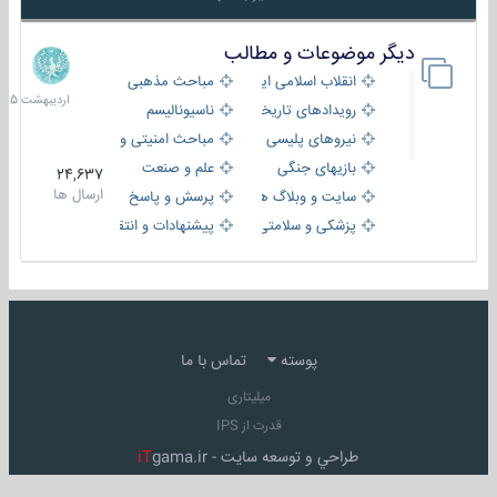
دیگر موضوعات و مطالب
8
اردیبهش
انقلاب اسلامی ایران
مباحث مذهبی
1405
رویدادهای تاریخی و مذهبی
ناسیونالیسم
نیروهای پلیسی
مباحث امنیتی و اطلاعاتی
بازیهای جنگی
علم و صنعت
24,637
ارسال ها
سایت و وبلاگ ها
پرسش و پاسخ
پزشکی و سلامتی
پیشنهادات و انتقادات
پوسته
تماس با ما
میلیتاری
قدرت از IPS
طراحي و توسعه سايت -
gama.ir
iT