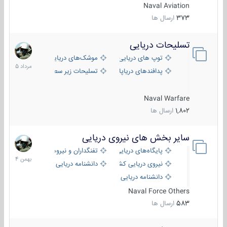
Naval Aviation
373
ارسال ها
تسلیحات دریایی
2
مرداد
توپ های دریایی
موشک‌های دریایی
1405
پدافندهای دریاپایه
تسلیحات زیر سطحی
Naval Warfare
1,802
ارسال ها
سایر بخش های نیروی دریایی
22
بهمن
پایگاه‌های دریایی
تفنگداران و نیروهای ویژه‌ی دریایی
1404
نیروی دریایی کشورهای مختلف
دانشنامه دریایی
دانشنامه دریایی کپی
Naval Force Others
583
ارسال ها