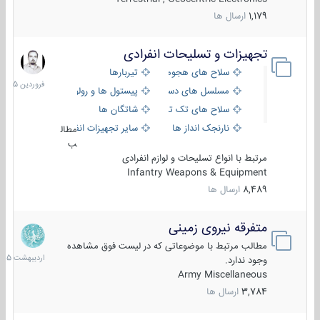
1,179
ارسال ها
تجهیزات و تسلیحات انفرادی
17
فروردین
سلاح های هجومی
تیربارها
1405
مسلسل های دستی
پیستول ها و رولورها
سلاح های تک تیر اندازی
شاتگان ها
نارنجک انداز ها
سایر تجهیزات انفرادی
مطال
ب
مرتبط با انواع تسلیحات و لوازم انفرادی
Infantry Weapons & Equipment
8,489
ارسال ها
متفرقه نیروی زمینی
27
اردیبهش
مطالب مرتبط با موضوعاتی که در لیست فوق مشاهده
1405
وجود ندارد.
Army Miscellaneous
3,784
ارسال ها