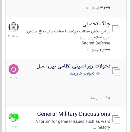
3,279
ارسال ها
جنگ تحمیلی
20
اسفند
در این بخش مطالب مرتبط با هشت سال دفاع مقدس
1403
ایران اسلامی را ارس
Sacred Defense
4,637
ارسال ها
تحولات روز امنیتی نظامی بین الملل
21
آذر
تحولات خاورمیانه
1403
95
ارسال ها
General Military Discussions
10
خرداد
A forum for general issues such as wars
1400
history ...