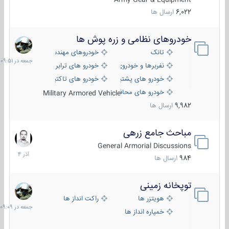
6,022
ارسال ها
خودروهای نظامی و زره پوش ها
جمعه
در
تانک
خودروهای مهندسی
09:51
نفربرها و خودروی های رزمی پیاده نظام
خودرو های ترابری نظامی
خودرو های پشتیبانی آتش ، شناسایی و ضد تانک
خودرو های تاکتیکی نظامی
خودرو های محافظت شده
Military Armored Vehicle
9,982
ارسال ها
مباحث جامع زرهی
7
آذر
General Armorial Discussions
1404
984
ارسال ها
توپخانه زمینی
جمعه
در
هویتزر ها
راکت انداز ها
09:09
خمپاره انداز ها