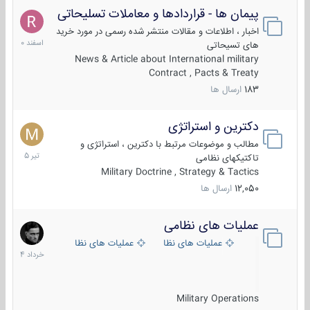
پیمان ها - قراردادها و معاملات تسلیحاتی
7
اسفند
اخبار ، اطلاعات و مقالات منتشر شده رسمی در مورد خرید
1400
های تسیحاتی
News & Article about International military
Contract , Pacts & Treaty
183
ارسال ها
دکترین و استراتژی
27
تیر
مطالب و موضوعات مرتبط با دکترین ، استراتژی و
1405
تاکتیکهای نظامی
Military Doctrine , Strategy & Tactics
12,050
ارسال ها
عملیات های نظامی
5
خرداد
عملیات های نظامی ایران
عملیات های نظامی خارجی
1404
Military Operations