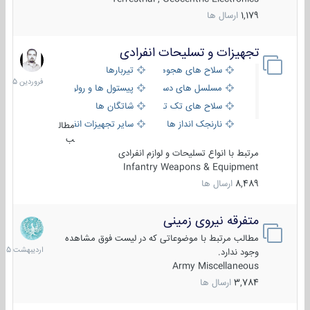
1,179
ارسال ها
تجهیزات و تسلیحات انفرادی
17
فروردین
سلاح های هجومی
تیربارها
1405
مسلسل های دستی
پیستول ها و رولورها
سلاح های تک تیر اندازی
شاتگان ها
نارنجک انداز ها
سایر تجهیزات انفرادی
مطال
ب
مرتبط با انواع تسلیحات و لوازم انفرادی
Infantry Weapons & Equipment
8,489
ارسال ها
متفرقه نیروی زمینی
27
اردیبهش
مطالب مرتبط با موضوعاتی که در لیست فوق مشاهده
1405
وجود ندارد.
Army Miscellaneous
3,784
ارسال ها