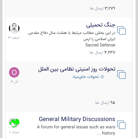
3,279
ارسال ها
جنگ تحمیلی
20
اسفند
در این بخش مطالب مرتبط با هشت سال دفاع مقدس
1403
ایران اسلامی را ارس
Sacred Defense
4,637
ارسال ها
تحولات روز امنیتی نظامی بین الملل
21
آذر
تحولات خاورمیانه
1403
95
ارسال ها
General Military Discussions
10
خرداد
A forum for general issues such as wars
1400
history ...