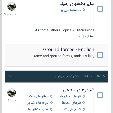
سایر بخشهای زمینی
جمعه
در
دانشنامه نیروی زمینی
09:22
Air force Others Topics & Discussions
180
ارسال ها
Ground forces - English
Army and ground forces, tank, artillery ...
NAVY FORUM - بخش نیروی دریایی
شناورهای سطحی
2
مرداد
ناوهای هواپیمابر و بالگرد بر
رزمناوها و ناوشکن‌ها
1405
ناوهای محافظ
ناوچه‌ها و شناورهای گشتی
شناورهای تندرو
مقایسه شناورها