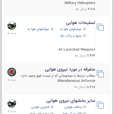
Military Helicopters
2,108
ارسال ها
تسلیحات هوایی
30
خرداد
موشکهای هوا به هوا
موشکهای هوا به سطح
1405
بمبها و راکت های هوایی
Air Launched Weapons
2,413
ارسال ها
متفرقه در مورد نیروی هوایی
7
مرداد
مطالب مرتبط با موضوعاتی که در لیست فوق وجود ندارد.
1405
Miscellaneous Airforcce
10,208
ارسال ها
سایر بخشهای نیروی هوایی
2
مرداد
پدافند هوایی
فناوری هوایی
1405
الکترونیک هوایی
موتورهای هوایی