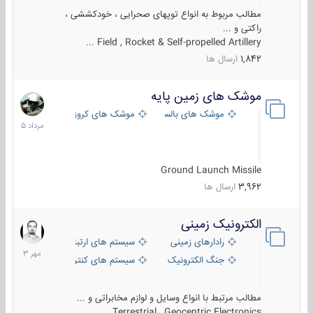
مطالب مربوط به انواع توپهای صحرایی ، خودکششی ،
راکتی و ...
Field , Rocket & Self-propelled Artillery ...
1,842
ارسال ها
موشک های زمین پایه
2
مرداد
موشک های بالستیک
موشک های کروز
1405
Ground Launch Missile
3,962
ارسال ها
الکترونیک زمینی
1
مهر
رادارهای زمینی
سیستم های ارتباطی و جمع آوری اطلاع
1403
جنگ الکترونیک
سیستم های کنترل آتش و تجهیزات الکتر
مطالب مرتبط با انواع وسایل و لوازم مخابراتی و ...
Terrestrial , Geocentric Electronics