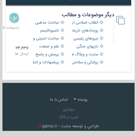
دیگر موضوعات و مطالب
8
اردیبهش
انقلاب اسلامی ایران
مباحث مذهبی
1405
رویدادهای تاریخی و مذهبی
ناسیونالیسم
نیروهای پلیسی
مباحث امنیتی و اطلاعاتی
بازیهای جنگی
علم و صنعت
24,637
ارسال ها
سایت و وبلاگ ها
پرسش و پاسخ
پزشکی و سلامتی
پیشنهادات و انتقادات
پوسته
تماس با ما
میلیتاری
قدرت از IPS
طراحي و توسعه سايت -
gama.ir
iT