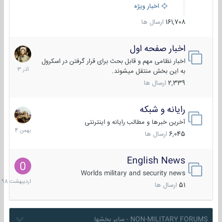
اخبار ویژه
161,708
ارسال ها
اخبار صفحه اول
7
آذر
اخبار نظامی مهم و قابل بحث برای قرار گرفتن در اسکرول
1403
به این بخش منتقل میشوند.
2,339
ارسال ها
رایانه و شبکه
30
بهمن
آخرین خبرها و مطالب رایانه و اینترنتی
1404
6,045
ارسال ها
English News
10
اردیبهش
Worlds military and security news
1398
51
ارسال ها
NON-MILITARY FORUMS - سایر بخشها