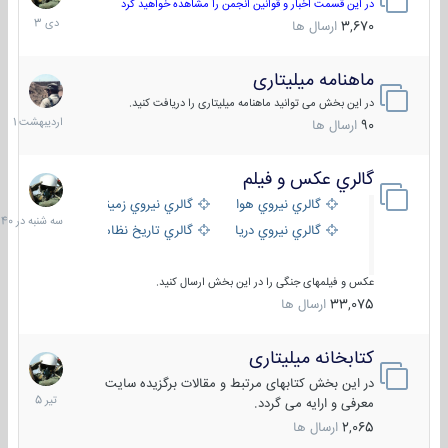
دی
در این قسمت اخبار و قوانین انجمن را مشاهده خواهید کرد
1403
3,670
ارسال ها
ماهنامه میلیتاری
30
اردیبهش
در این بخش می توانید ماهنامه میلیتاری را دریافت کنید.
1401
90
ارسال ها
گالري عكس و فيلم
سه
شنبه
گالري نيروي هوايي
گالري نيروي زميني
در
گالري نيروي دريايي
گالري تاریخ نظامی
15:40
عکس و فیلمهای جنگی را در این بخش ارسال کنید.
33,075
ارسال ها
کتابخانه میلیتاری
16
تیر
در این بخش کتابهای مرتبط و مقالات برگزیده سایت
1405
معرفی و ارایه می گردد.
2,065
ارسال ها