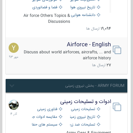
تاریخ نیروی هوایی
فضا و فضانوردی
دانشنامه هوایی
Air force Others Topics &
Discussions
19,094
ارسال ها
Airforce - English
15
مهر
Discuss about world airforces, aircrafts, ... and
1393
airforce history
27
ارسال ها
ARMY FORUM - بخش نیروی زمینی
ادوات و تسلیحات زمینی
21
آذر
تسلیحات زمینی
فناوری زمینی
1404
تاریخ نیروی زمینی
مقایسه ادوات جنگی
تسلیحات ضد زره
سیستم های حفاظت فعال
Army Gear & Equipment