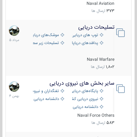
Naval Aviation
373
ارسال ها
تسلیحات دریایی
2
مرداد
توپ های دریایی
موشک‌های دریایی
1405
پدافندهای دریاپایه
تسلیحات زیر سطحی
Naval Warfare
1,802
ارسال ها
سایر بخش های نیروی دریایی
22
بهمن
پایگاه‌های دریایی
تفنگداران و نیروهای ویژه‌ی دریایی
1404
نیروی دریایی کشورهای مختلف
دانشنامه دریایی
دانشنامه دریایی کپی
Naval Force Others
583
ارسال ها