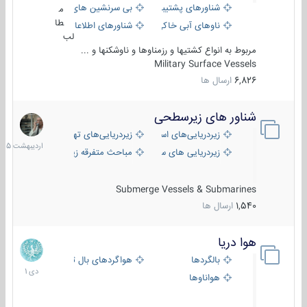
شناورهای پشتیبانی
بی سرنشین های دریایی
م
طا
ناوهای آبی خاکی و نیروبر
شناورهای اطلاعاتی و جاسوسی
لب
مربوط به انواع کشتیها و رزمناوها و ناوشکنها و ...
Military Surface Vessels
6,826
ارسال ها
شناور های زیرسطحی
31
اردیبهش
زیردریایی‌های استراتژیک
زیردریایی‌های تهاجمی
1405
زیردریایی های سبک
مباحث متفرقه زیرسطحی
Submerge Vessels & Submarines
1,540
ارسال ها
هوا دریا
12
دی
بالگردها
هواگردهای بال ثابت
1401
هواناوها