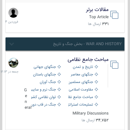
مقالات برتر
29
فروردین
Top Article
1404
331
ارسال ها
WAR AND HISTORY - بخش جنگ و تاریخ
مباحث جامع نظامی
جمعه
در
تاریخ و تمدن
جنگهای جهانی
12:13
جنگهای معاصر
جنگهای باستان
جنگهای مسلمین
جنگ آوران
مقاومت اسلامی
جنگ نرم و سایبری
G
e
مباحث جامع نظامی
توان نظامی کشورها
n
تسلیحات استراتژیک
جنگ در قاب دوربین
eral
Military Discussions
34,752
ارسال ها