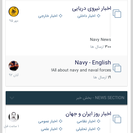
اخبار نیروی دریایی
27
مهر
اخبار داخلی
اخبار خارجی
1395
Navy News
300
ارسال ها
Navy - English
22
آبان
All about navy and naval forces!
1392
19
ارسال ها
NEWS SECTION - بخش خبر
اخبار روز ایران و جهان
1
ساعت
اخبار نظامی
اخبار عمومی
قبل
اخبار تحلیلی
اخبار علمی