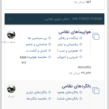
159
ارسال ها
AIR FORCE FORUM - بخش نیروی هوایی
هواپیماهای نظامی
جمعه
در
جنگنده و رهگیر
بی سرنشین ها
10:51
پشتیبانی و ترابری
شناسایی و جاسوسی
هجومی و بمب افکن
کنترل و گشت دریایی
تمرینی و آموزشی
مقایسه هواپیماها
Milit
ary
Aircrafts
29,867
ارسال ها
بالگردهای نظامی
22
تیر
بالگردهای هجومی
بالگردهای ترابری
1405
بالگردهای شناسایی
مقایسه بالگردها