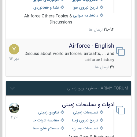
تاریخ نیروی هوایی
فضا و فضانوردی
دانشنامه هوایی
Air force Others Topics &
Discussions
19,094
ارسال ها
Airforce - English
15
مهر
Discuss about world airforces, aircrafts, ... and
1393
airforce history
27
ارسال ها
ARMY FORUM - بخش نیروی زمینی
ادوات و تسلیحات زمینی
21
آذر
تسلیحات زمینی
فناوری زمینی
1404
تاریخ نیروی زمینی
مقایسه ادوات جنگی
تسلیحات ضد زره
سیستم های حفاظت فعال
Army Gear & Equipment