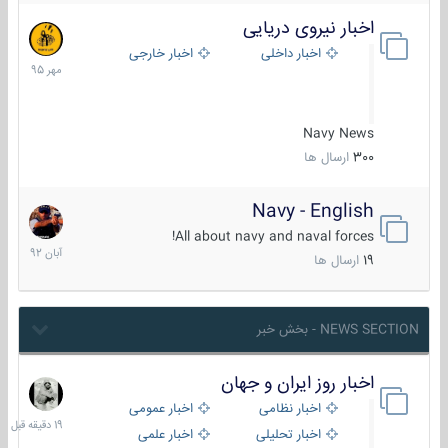
اخبار نیروی دریایی
27
مهر
اخبار داخلی
اخبار خارجی
1395
Navy News
300
ارسال ها
Navy - English
22
آبان
All about navy and naval forces!
1392
19
ارسال ها
NEWS SECTION - بخش خبر
اخبار روز ایران و جهان
19
دقیقه
اخبار نظامی
اخبار عمومی
قبل
اخبار تحلیلی
اخبار علمی