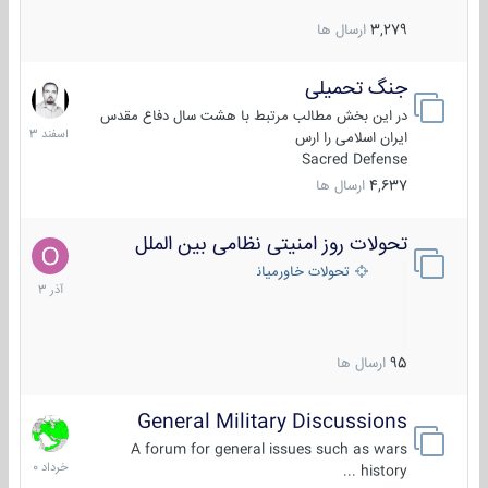
3,279
ارسال ها
جنگ تحمیلی
20
اسفند
در این بخش مطالب مرتبط با هشت سال دفاع مقدس
1403
ایران اسلامی را ارس
Sacred Defense
4,637
ارسال ها
تحولات روز امنیتی نظامی بین الملل
21
آذر
تحولات خاورمیانه
1403
95
ارسال ها
General Military Discussions
10
خرداد
A forum for general issues such as wars
1400
history ...