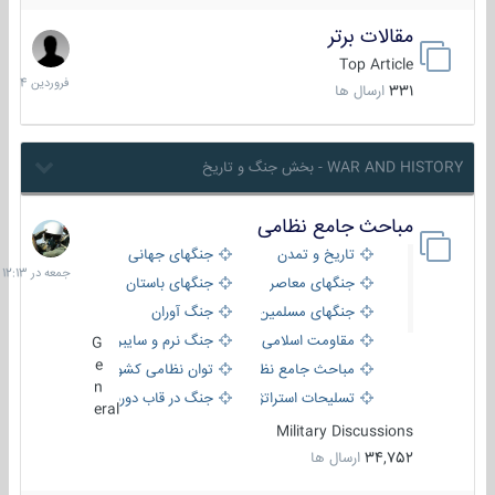
مقالات برتر
29
فروردین
Top Article
1404
331
ارسال ها
WAR AND HISTORY - بخش جنگ و تاریخ
مباحث جامع نظامی
جمعه
در
تاریخ و تمدن
جنگهای جهانی
12:13
جنگهای معاصر
جنگهای باستان
جنگهای مسلمین
جنگ آوران
مقاومت اسلامی
جنگ نرم و سایبری
G
e
مباحث جامع نظامی
توان نظامی کشورها
n
تسلیحات استراتژیک
جنگ در قاب دوربین
eral
Military Discussions
34,752
ارسال ها