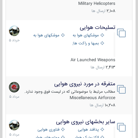
Military Helicopters
2,108
ارسال ها
تسلیحات هوایی
30
خرداد
موشکهای هوا به هوا
موشکهای هوا به سطح
1405
بمبها و راکت های هوایی
Air Launched Weapons
2,413
ارسال ها
متفرقه در مورد نیروی هوایی
7
مرداد
مطالب مرتبط با موضوعاتی که در لیست فوق وجود ندارد.
1405
Miscellaneous Airforcce
10,208
ارسال ها
سایر بخشهای نیروی هوایی
2
مرداد
پدافند هوایی
فناوری هوایی
1405
الکترونیک هوایی
موتورهای هوایی