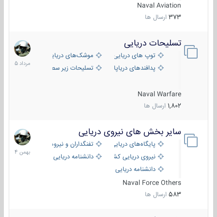
Naval Aviation
373
ارسال ها
تسلیحات دریایی
2
مرداد
توپ های دریایی
موشک‌های دریایی
1405
پدافندهای دریاپایه
تسلیحات زیر سطحی
Naval Warfare
1,802
ارسال ها
سایر بخش های نیروی دریایی
22
بهمن
پایگاه‌های دریایی
تفنگداران و نیروهای ویژه‌ی دریایی
1404
نیروی دریایی کشورهای مختلف
دانشنامه دریایی
دانشنامه دریایی کپی
Naval Force Others
583
ارسال ها