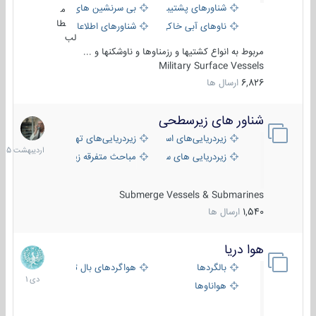
شناورهای پشتیبانی
بی سرنشین های دریایی
م
طا
ناوهای آبی خاکی و نیروبر
شناورهای اطلاعاتی و جاسوسی
لب
مربوط به انواع کشتیها و رزمناوها و ناوشکنها و ...
Military Surface Vessels
6,826
ارسال ها
شناور های زیرسطحی
31
اردیبهش
زیردریایی‌های استراتژیک
زیردریایی‌های تهاجمی
1405
زیردریایی های سبک
مباحث متفرقه زیرسطحی
Submerge Vessels & Submarines
1,540
ارسال ها
هوا دریا
12
دی
بالگردها
هواگردهای بال ثابت
1401
هواناوها