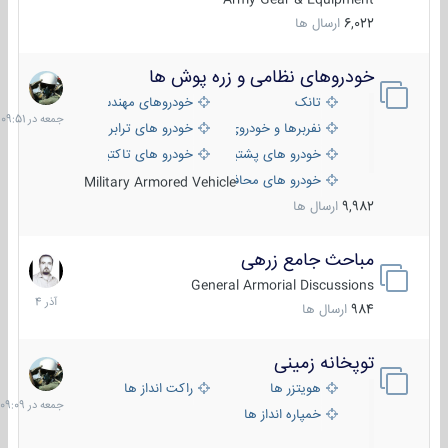
6,022
ارسال ها
خودروهای نظامی و زره پوش ها
جمعه
در
تانک
خودروهای مهندسی
09:51
نفربرها و خودروی های رزمی پیاده نظام
خودرو های ترابری نظامی
خودرو های پشتیبانی آتش ، شناسایی و ضد تانک
خودرو های تاکتیکی نظامی
خودرو های محافظت شده
Military Armored Vehicle
9,982
ارسال ها
مباحث جامع زرهی
7
آذر
General Armorial Discussions
1404
984
ارسال ها
توپخانه زمینی
جمعه
در
هویتزر ها
راکت انداز ها
09:09
خمپاره انداز ها