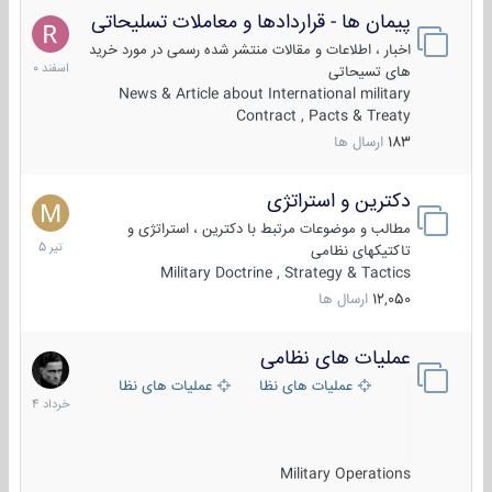
پیمان ها - قراردادها و معاملات تسلیحاتی
7
اسفند
اخبار ، اطلاعات و مقالات منتشر شده رسمی در مورد خرید
1400
های تسیحاتی
News & Article about International military
Contract , Pacts & Treaty
183
ارسال ها
دکترین و استراتژی
27
تیر
مطالب و موضوعات مرتبط با دکترین ، استراتژی و
1405
تاکتیکهای نظامی
Military Doctrine , Strategy & Tactics
12,050
ارسال ها
عملیات های نظامی
5
خرداد
عملیات های نظامی ایران
عملیات های نظامی خارجی
1404
Military Operations