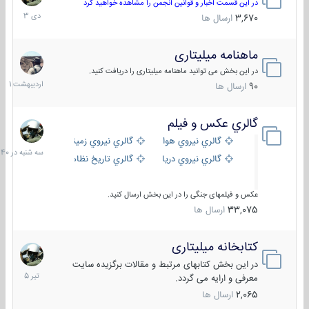
دی
در این قسمت اخبار و قوانین انجمن را مشاهده خواهید کرد
1403
3,670
ارسال ها
ماهنامه میلیتاری
30
اردیبهش
در این بخش می توانید ماهنامه میلیتاری را دریافت کنید.
1401
90
ارسال ها
گالري عكس و فيلم
سه
شنبه
گالري نيروي هوايي
گالري نيروي زميني
در
گالري نيروي دريايي
گالري تاریخ نظامی
15:40
عکس و فیلمهای جنگی را در این بخش ارسال کنید.
33,075
ارسال ها
کتابخانه میلیتاری
16
تیر
در این بخش کتابهای مرتبط و مقالات برگزیده سایت
1405
معرفی و ارایه می گردد.
2,065
ارسال ها