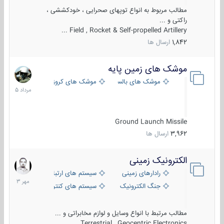
مطالب مربوط به انواع توپهای صحرایی ، خودکششی ،
راکتی و ...
Field , Rocket & Self-propelled Artillery ...
1,842
ارسال ها
موشک های زمین پایه
2
مرداد
موشک های بالستیک
موشک های کروز
1405
Ground Launch Missile
3,962
ارسال ها
الکترونیک زمینی
1
مهر
رادارهای زمینی
سیستم های ارتباطی و جمع آوری اطلاع
1403
جنگ الکترونیک
سیستم های کنترل آتش و تجهیزات الکتر
مطالب مرتبط با انواع وسایل و لوازم مخابراتی و ...
Terrestrial , Geocentric Electronics