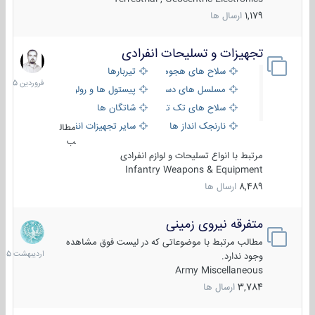
1,179
ارسال ها
تجهیزات و تسلیحات انفرادی
17
فروردین
سلاح های هجومی
تیربارها
1405
مسلسل های دستی
پیستول ها و رولورها
سلاح های تک تیر اندازی
شاتگان ها
نارنجک انداز ها
سایر تجهیزات انفرادی
مطال
ب
مرتبط با انواع تسلیحات و لوازم انفرادی
Infantry Weapons & Equipment
8,489
ارسال ها
متفرقه نیروی زمینی
27
اردیبهش
مطالب مرتبط با موضوعاتی که در لیست فوق مشاهده
1405
وجود ندارد.
Army Miscellaneous
3,784
ارسال ها