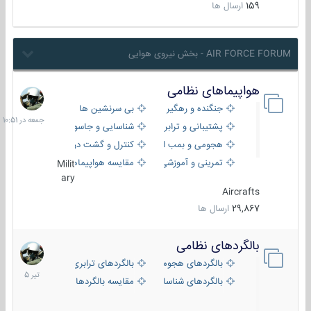
159
ارسال ها
AIR FORCE FORUM - بخش نیروی هوایی
هواپیماهای نظامی
جمعه
در
جنگنده و رهگیر
بی سرنشین ها
10:51
پشتیبانی و ترابری
شناسایی و جاسوسی
هجومی و بمب افکن
کنترل و گشت دریایی
تمرینی و آموزشی
مقایسه هواپیماها
Milit
ary
Aircrafts
29,867
ارسال ها
بالگردهای نظامی
22
تیر
بالگردهای هجومی
بالگردهای ترابری
1405
بالگردهای شناسایی
مقایسه بالگردها