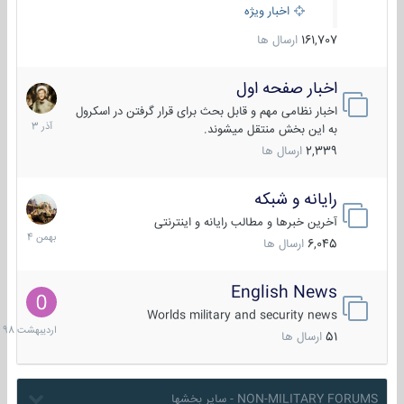
اخبار ویژه
161,707
ارسال ها
اخبار صفحه اول
7
آذر
اخبار نظامی مهم و قابل بحث برای قرار گرفتن در اسکرول
1403
به این بخش منتقل میشوند.
2,339
ارسال ها
رایانه و شبکه
30
بهمن
آخرین خبرها و مطالب رایانه و اینترنتی
1404
6,045
ارسال ها
English News
10
اردیبهش
Worlds military and security news
1398
51
ارسال ها
NON-MILITARY FORUMS - سایر بخشها