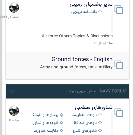
سایر بخشهای زمینی
جمعه
در
دانشنامه نیروی زمینی
09:22
Air force Others Topics & Discussions
180
ارسال ها
Ground forces - English
Army and ground forces, tank, artillery ...
NAVY FORUM - بخش نیروی دریایی
شناورهای سطحی
2
مرداد
ناوهای هواپیمابر و بالگرد بر
رزمناوها و ناوشکن‌ها
1405
ناوهای محافظ
ناوچه‌ها و شناورهای گشتی
شناورهای تندرو
مقایسه شناورها