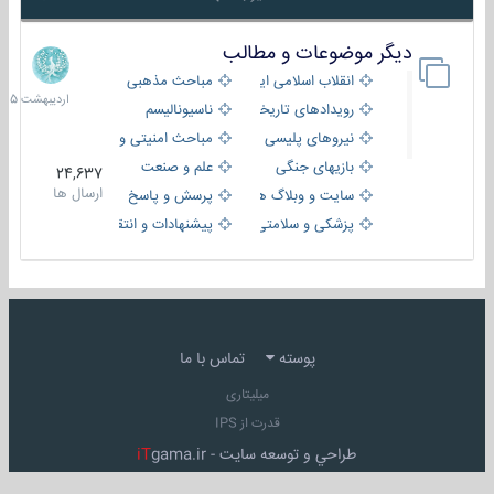
دیگر موضوعات و مطالب
8
اردیبهش
انقلاب اسلامی ایران
مباحث مذهبی
1405
رویدادهای تاریخی و مذهبی
ناسیونالیسم
نیروهای پلیسی
مباحث امنیتی و اطلاعاتی
بازیهای جنگی
علم و صنعت
24,637
ارسال ها
سایت و وبلاگ ها
پرسش و پاسخ
پزشکی و سلامتی
پیشنهادات و انتقادات
پوسته
تماس با ما
میلیتاری
قدرت از IPS
طراحي و توسعه سايت -
gama.ir
iT