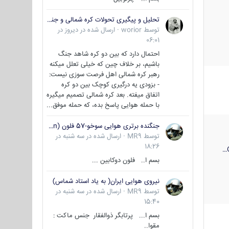
تحلیل و پیگیری تحولات کره شمالی و جنوبی
توسط
worior
·
ارسال شده در
دیروز در
06:01
احتمال دارد که بین دو کره شاهد جنگ
باشیم، بر خلاف چین که خیلی تعلل میکنه
رهبر کره شمالی اهل فرصت سوزی نیست:
- بزودی یه درگیری کوچک بین دو کره
اتفاق میفته. بعد کره شمالی تصمیم میگیره
با حمله هوایی پاسخ بده، که حمله موفق...
جنگنده برتری هوایی سوخو-57 فلون (Su-57/Felon)
توسط
MR9
·
ارسال شده در
سه شنبه در
18:26
بسم ا.. فلون دوکابین ...
نیروی هوایی ایران( به یاد استاد شماس)
توسط
MR9
·
ارسال شده در
سه شنبه در
15:40
بسم ا... پرتابگر ذوالفقار جنس ماکت :
مقوا..