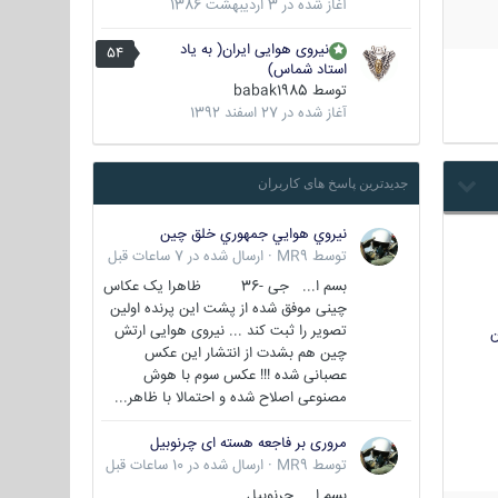
آغاز شده در
3 اردیبهشت 1386
نیروی هوایی ایران( به یاد
54
استاد شماس)
توسط
babak1985
آغاز شده در
27 اسفند 1392
جدیدترین پاسخ های کاربران
نيروي هوايي جمهوري خلق چين
توسط
MR9
·
ارسال شده در
7 ساعات قبل
بسم ا... جی -36 ظاهرا یک عکاس
چینی موفق شده از پشت این پرنده اولین
تصویر را ثبت کند ... نیروی هوایی ارتش
ن
چین هم بشدت از انتشار این عکس
عصبانی شده !!! عکس سوم با هوش
مصنوعی اصلاح شده و احتمالا با ظاهر...
مروری بر فاجعه هسته ای چرنوبیل
توسط
MR9
·
ارسال شده در
10 ساعات قبل
بسم ا.. چرنوبیل