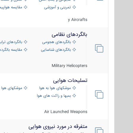
تمرینی و آموزشی
مقایسه هواپیم
y Aircrafts
بالگردهای نظامی
بالگردهای هجومی
بالگردهای تراب
بالگردهای شناسایی
مقایسه بالگرده
Military Helicopters
تسلیحات هوایی
موشکهای هوا به هوا
موشکهای هوا 
بمبها و راکت های هوایی
Air Launched Weapons
متفرقه در مورد نیروی هوایی