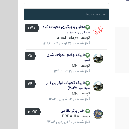
سر خط خبرها
تحلیل و پیگیری تحولات کره
1,390
شمالی و جنوبی
توسط
arash_slayer
آغاز شده در
26 اردیبهشت 1386
تاپیک جامع تحولات شرق
75
آسیا
توسط
MR9
آغاز شده در
19 تیر 1393
تاپیک تحولات اوکراین ( از
34
سپتامبر 2025)
توسط
MR9
آغاز شده در
14 شهریور 1404
اخبار برتر نظامی
10,094
توسط
EBRAHIM
آغاز شده در
10 فروردین 1386