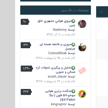
موضوعات در حال مرور
نيروي هوايي جمهوري خلق
90
چين
توسط
RedArmy
آغاز شده در
7 آذر 1386
مروری بر فاجعه هسته ای
137
چرنوبیل
توسط
ColonelShak
آغاز شده در
15 اردیبهشت 1388
تحلیل و پیگیری تحولات کره
1,390
شمالی و جنوبی
توسط
arash_slayer
آغاز شده در
26 اردیبهشت 1386
جنگنده برتری هوایی
324
سوخو-57 فلون (Su-
57/Felon)
توسط
kingraptor