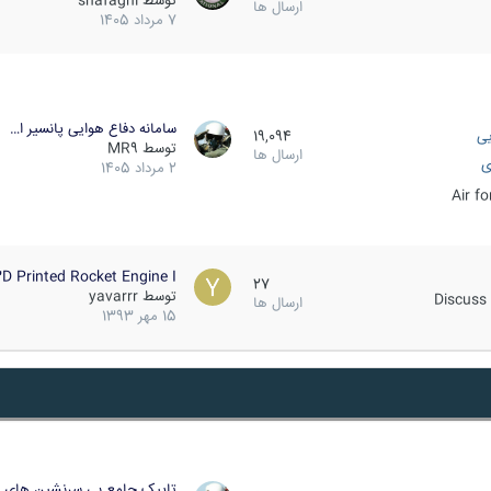
توسط
shafaghi
ارسال ها
7 مرداد 1405
سامانه دفاع هوایی پانسیر ا…
یی
19,094
توسط
MR9
ارسال ها
ی
2 مرداد 1405
Air f
D Printed Rocket Engine I…
27
توسط
yavarrr
Discuss 
ارسال ها
15 مهر 1393
تاپیک جامع بی سرنشین های ز