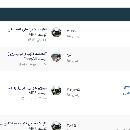
اعلام برخوردهاي انضباطي
3,670
توسط
MR9
ارسال ها
22 دی 1403
گاهنامه نآورد ( میلیتاری )…
90
توسط
EshqAli
ارسال ها
30 اردیبهشت 1401
يني
نیروی هوایی ایران( به یاد …
33,075
توسط
MR9
ظامی
ارسال ها
سه شنبه در 15:40
تاپیک جامع نشریه میلیتاری …
2,065
توسط
MR9
 و ارایه