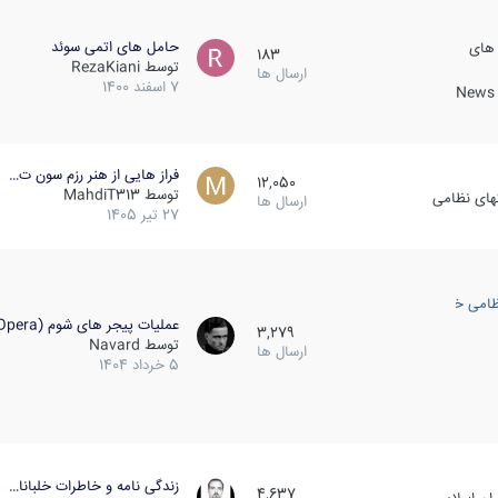
حامل های اتمی سوئد
 های
183
توسط
RezaKiani
ارسال ها
7 اسفند 1400
News &
فراز هایی از هنر رزم سون ت…
12,050
توسط
MahdiT313
کهای نظامی
ارسال ها
27 تیر 1405
ظامی خارجی
عملیات پیجر های شوم (Opera…
3,279
توسط
Navard
ارسال ها
5 خرداد 1404
زندگی نامه و خاطرات خلبانا…
4,637