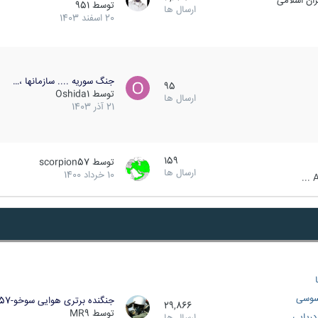
ان اسلامی
توسط
951
ارسال ها
20 اسفند 1403
جنگ سوریه .... سازمانها ،…
95
توسط
Oshida1
ارسال ها
21 آذر 1403
159
توسط
scorpion57
ارسال ها
10 خرداد 1400
A
سوسی
جنگنده برتری هوایی سوخو-57…
29,866
توسط
MR9
ریایی
ارسال ها