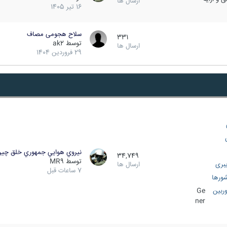
ارسال ها
16 تیر 1405
سلاح هجومی مصاف
331
توسط
ak2
ارسال ها
29 فروردین 1404
نيروي هوايي جمهوري خلق چي
34,749
توسط
MR9
بری
ارسال ها
7 ساعات قبل
ورها
ربین
Ge
ner