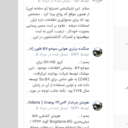
توسط
951
·
ارسال شده در
مرداد 5
سلام این اپلیکیشن استراوا (و مشابه اون)
از همون موقع که رواج پیدا کرد ، مشخص
بود که برای جمع‌آوری اطلاعات داره ارش
استفاده میشه . علاوه بر ثبت مسیر پیمایی
بصورت خودکار ، ترغیب کاربر به ثبت
موقعیتها و اشتراک‌ گذاشتنشون در این...
جنگنده برتری هوایی سوخو-57 فلون (Su-57/Felon)
توسط
MR9
·
ارسال شده در
مرداد 5
بسم ا... کروز Kh-71K برای
سوخو-57 براساس اطلاعات موجود ، این
موشک توسط شرکت یونایتد ایرکرافت
(OAK) به طور خاص برای Su-57 توسعه
داده شد و اولین استفاده از آن در پایان
…
سال 2025 بود. نکته جالب توجه در مورد...
هویتزر چرخدار 2اس22 بوهدانا ( wheeled howitzer 2S22 Bohdana )
توسط
MR9
·
ارسال شده در
مرداد 5
بسم ا... هویتزر کششی ۱۵۵
میلی‌متری Bogdana-BG گونه 2P22 /
تیپ ۵۰ توپخانه مستقل نیروهای مسلح