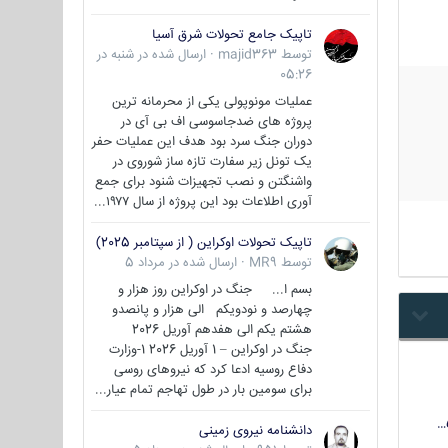
تاپیک جامع تحولات شرق آسیا
توسط
majid363
·
ارسال شده در
شنبه در
05:26
عملیات مونوپولی یکی از محرمانه ترین
پروژه های ضدجاسوسی اف بی آی در
دوران جنگ سرد بود هدف این عملیات حفر
یک تونل زیر سفارت تازه ساز شوروی در
واشنگتن و نصب تجهیزات شنود برای جمع
آوری اطلاعات بود این پروژه از سال ۱۹۷۷...
تاپیک تحولات اوکراین ( از سپتامبر 2025)
توسط
MR9
·
ارسال شده در
مرداد 5
بسم ا... جنگ در اوکراین روز هزار و
چهارصد و نودویکم الی هزار و پانصدو
هشتم یکم الی هفدهم آوریل 2026
جنگ در اوکراین – 1 آوریل 2026 1-وزارت
دفاع روسیه ادعا کرد که نیروهای روسی
برای سومین بار در طول تهاجم تمام عیار...
دانشنامه نیروی زمینی