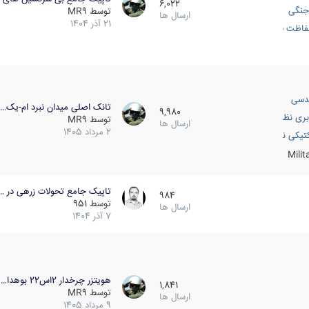
6,022
جنگی
توسط
MR9
ارسال ها
21 آذر 1404
اظت فعال
دسی
تانک اصلی میدان نبرد ام-یک…
9,980
بری نظامی
توسط
MR9
ارسال ها
2 مرداد 1405
انک
تیکی نظامی
Mili
تاپیک جامع تحولات زرهی در …
984
توسط
951
ارسال ها
7 آذر 1404
هویتزر چرخدار 2اس22 بوهدا…
1,841
توسط
MR9
ارسال ها
9 مرداد 1405