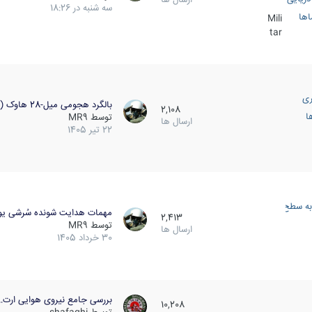
سه شنبه در 18:26
اها
Mili
tar
ری
بالگرد هجومی میل-28 هاوک (…
2,108
ا
توسط
MR9
ارسال ها
22 تیر 1405
به سطح
مهمات هدایت شونده سُرشی یو
2,413
توسط
MR9
ارسال ها
30 خرداد 1405
بررسی جامع نیروی هوایی ارت…
10,208