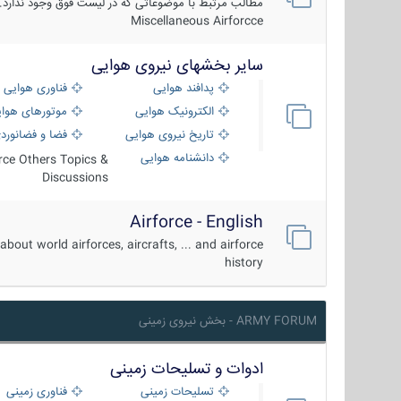
مطالب مرتبط با موضوعاتی که در لیست فوق وجود ندارد.
Miscellaneous Airforcce
سایر بخشهای نیروی هوایی
پدافند هوایی
فناوری هوایی
الکترونیک هوایی
موتورهای هوا
تاریخ نیروی هوایی
فضا و فضانورد
دانشنامه هوایی
orce Others Topics &
Discussions
Airforce - English
about world airforces, aircrafts, ... and airforce
history
ARMY FORUM - بخش نیروی زمینی
ادوات و تسلیحات زمینی
تسلیحات زمینی
فناوری زمینی