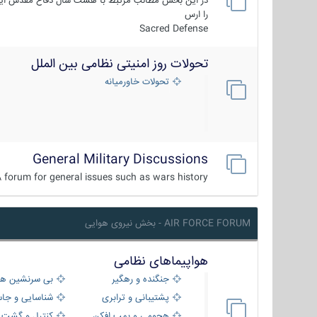
در این بخش مطالب مرتبط با هشت سال دفاع مقدس ایر
را ارس
Sacred Defense
تحولات روز امنیتی نظامی بین الملل
تحولات خاورمیانه
General Military Discussions
 forum for general issues such as wars history ...
AIR FORCE FORUM - بخش نیروی هوایی
هواپیماهای نظامی
جنگنده و رهگیر
بی سرنشین ها
پشتیبانی و ترابری
شناسایی و جا
هجومی و بمب افکن
کنترل و گشت د