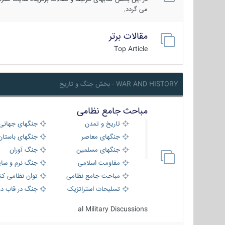
می گردد.
مقالات برتر
Top Article
WAR AND HISTORY - بخش جنگ و تاریخ
مباحث جامع نظامی
تاریخ و تمدن
جنگهای جهانی
جنگهای معاصر
جنگهای باستان
جنگهای مسلمین
جنگ آوران
مقاومت اسلامی
جنگ نرم و سای
مباحث جامع نظامی
توان نظامی کش
تسلیحات استراتژیک
جنگ در قاب دو
al Military Discussions