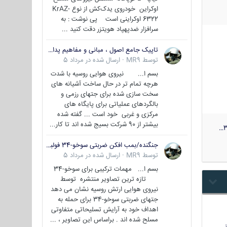
اوکراین خودروی یدک‌کش از نوع KrAZ-
6322 اوکراینی است پی نوشت : به
سرافزار ضدپهپاد هویتزر دقت کنید ...
تاپیک جامع اصول ، مبانی و مفاهیم پدافند غیر عامل
توسط
MR9
·
ارسال شده در
مرداد 5
بسم ا... نیروی هوایی روسیه با شدت
هرچه تمام تر در حال ساخت آشیانه های
سخت سازی شده برای جتهای رزمی و
بالگردهای عملیاتی برای پایگاه های
مرکزی و غربی خود است ... گفته شده
بیشتر از 90 شرکت بسیج شده اند تا کار...
3
جنگنده/بمب افکن ضربتی سوخو-34 فولبک ( Sukhoi Su-34/Fullback)
توسط
MR9
·
ارسال شده در
مرداد 5
بسم ا... مهمات ترکیبی برای سوخو-34
تازه ترین تصاویر منتشره توسط
نیروی هوایی ارتش روسیه نشان می دهد
جتهای ضربتی سوخو-34 برای حمله به
اهداف خود به آرایش تسلیحاتی متفاوتی
مسلح شده اند . براساس این تصاویر ، ...
…