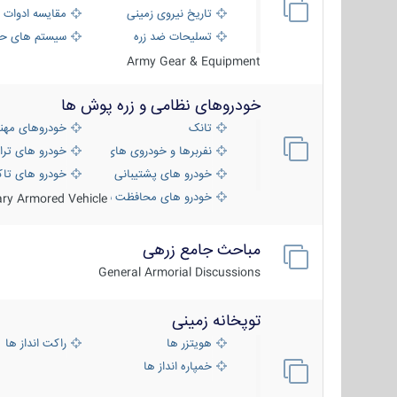
تاریخ نیروی زمینی
مقایسه ادوات 
تسلیحات ضد زره
سیستم های حف
Army Gear & Equipment
خودروهای نظامی و زره پوش ها
تانک
خودروهای مهن
نفربرها و خودروی های رزمی پیاده نظام
خودرو های ترا
خودرو های پشتیبانی آتش ، شناسایی و ضد ت
خودرو های تاک
خودرو های محافظت شده
tary Armored Vehicle
مباحث جامع زرهی
General Armorial Discussions
توپخانه زمینی
هویتزر ها
راکت انداز ها
خمپاره انداز ها