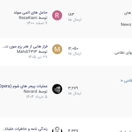
حامل های اتمی سوئد
 های
183
توسط
RezaKiani
ارسال ها
7 اسفند 1400
News &
فراز هایی از هنر رزم سون ت…
12,050
توسط
MahdiT313
کهای نظامی
ارسال ها
27 تیر 1405
ظامی خارجی
عملیات پیجر های شوم (Opera…
3,279
توسط
Navard
ارسال ها
5 خرداد 1404
زندگی نامه و خاطرات خلبانا…
4,637