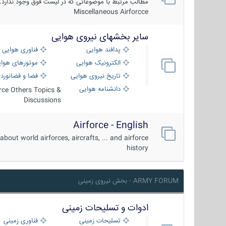
مطالب مرتبط با موضوعاتی که در لیست فوق وجود ندارد.
Miscellaneous Airforcce
سایر بخشهای نیروی هوایی
پدافند هوایی
فناوری هوایی
الکترونیک هوایی
موتورهای هوا
تاریخ نیروی هوایی
فضا و فضانورد
دانشنامه هوایی
orce Others Topics &
Discussions
Airforce - English
about world airforces, aircrafts, ... and airforce
history
ARMY FORUM - بخش نیروی زمینی
ادوات و تسلیحات زمینی
تسلیحات زمینی
فناوری زمینی