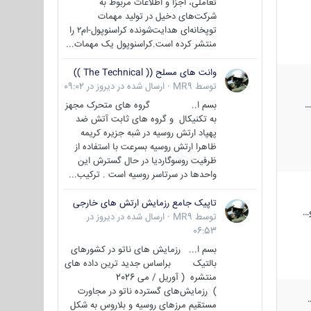
تعاملی، اجزا و اطلاعات مربوط به
شرکت‌های دخیل در تولید مهمات
توپخانه‌ای هدایت‌شونده کراسنوپول-ام۲ را
منتشر کرده است.کراسنوپول یک مهمات...
وانت های مسلح (( The Technical ))
توسط
MR9
·
ارسال شده در
دیروز در 09:02
بسم ا.. گروه های متحرک مجهز
به تکنیکال و گروه های ثابت آتش ضد
پهپاد ارتش روسیه در شبه جزیره کریمه
ظاهرا ارتش روسیه بسرعت با استفاده از
ظرفیت روسوگاردیا در حال گسترش این
واحدها در سرتاسر روسیه است . ترکیب...
تاپیک جامع رزمایش ارتش های خارجی
…
توسط
MR9
·
ارسال شده در
دیروز در
06:53
بسم ا... رزمایش های ناتو در کشورهای
بالتیک براساس جدید ترین داده های
منتشره ( آوریل / می 2026
) رزمایش‌های گسترده ناتو در مجاورت
مستقیم مرزهای روسیه و بلاروس به شکل