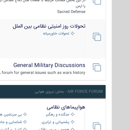
در این بخش مطالب مرتبط با هشت سال دفاع مقدس ایر
را ارس
Sacred Defense
تحولات روز امنیتی نظامی بین الملل
تحولات خاورمیانه
General Military Discussions
 forum for general issues such as wars history ...
AIR FORCE FORUM - بخش نیروی هوایی
هواپیماهای نظامی
جنگنده و رهگیر
بی سرنشین ها
پشتیبانی و ترابری
شناسایی و جا
هجومی و بمب افکن
کنترل و گشت د