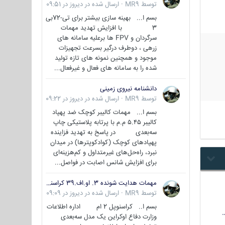
توسط
MR9
·
ارسال شده در
دیروز در 09:51
بسم ا... بهینه سازی بیشتر برای تی-72بی
3 با افزایش تهدید مهمات
سرگردان و FPV ها برعلیه سامانه های
زرهی ، دوطرف درگیر بسرعت تجهیزات
موجود و همچنین نمونه های تازه تولید
شده را به سامانه های فعال و غیرفعال...
دانشنامه نیروی زمینی
توسط
MR9
·
ارسال شده در
دیروز در 09:22
بسم ا... مهمات کالیبر کوچک ضد پهپاد
کالیبر ۵.۴۵ م.م با پرتابه پلاستیکی چاپ
سه‌بعدی در پاسخ به تهدید فزاینده
پهپادهای کوچک (کوادکوپترها) در میدان
نبرد، راه‌حل‌های غیرمتداول و کم‌هزینه‌ای
برای افزایش شانس اصابت در فواصل...
مهمات هدایت شونده 3. او.اف.39 کراسنوپل/بصیر( Krasnopol 3OF39 )
توسط
MR9
·
ارسال شده در
دیروز در 09:09
بسم ا.. کراسنوپل 2 ام اداره اطلاعات
وزارت دفاع اوکراین یک مدل سه‌بعدی