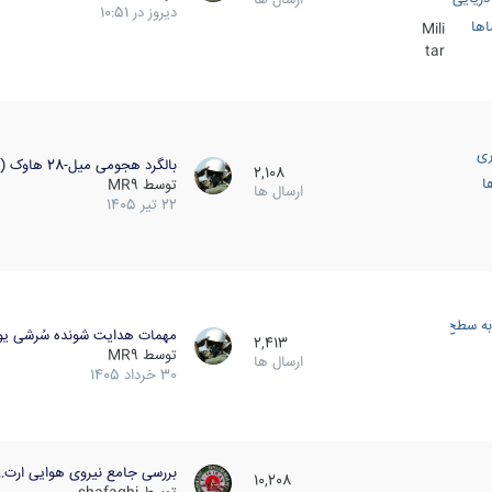
دیروز در 10:51
اها
Mili
tar
ری
بالگرد هجومی میل-28 هاوک (…
2,108
ا
توسط
MR9
ارسال ها
22 تیر 1405
به سطح
مهمات هدایت شونده سُرشی یو
2,413
توسط
MR9
ارسال ها
30 خرداد 1405
بررسی جامع نیروی هوایی ارت…
10,208