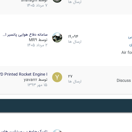
توسط
shafaghi
ارسال ها
7 مرداد 1405
سامانه دفاع هوایی پانسیر ا…
یی
19,094
توسط
MR9
ارسال ها
ی
2 مرداد 1405
Air f
D Printed Rocket Engine I…
27
توسط
yavarrr
Discuss 
ارسال ها
15 مهر 1393
تاپیک جامع بی سرنشین های ز