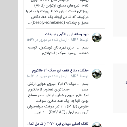
۲۰۲۵، نیروهای مسلح اوکراین (AFU)
پروژه‌ای تحت عنوان «خط پهپاد» را به اجرا
درآوردند که شامل ایجاد یک خط دفاعی
عمیق و چندلایه (Deeply-echeloned)...
نبرد رسانه ای و الگوی تبلیغات
توسط
MR9
·
ارسال شده در
دیروز در 11:47
بسم ا... بازی قهرمانان گوستمول توسعه
دهنده : روسیه سبک : استراتژی
جنگنده دفاع نقطه ای میگ-29 فالکروم
توسط
MR9
·
ارسال شده در
دیروز در 10:51
بسم ا... میگ-29 ام2 نیروی هوایی ارتش
مصر جدیدترین تصاویر از فالکروم
ام2 های نیروی هوایی ارتش مصر مسلح
بودن آنها به یک عدد مخزن سوخت
خارجی (PTB) ، ۲ تیر موشک هوابه‌هوای
آر.وی.وی-ای‌ای (RVV-AE) ، ۲ تیر...
تانک اصلی میدان نبرد T-72 ( شامل تمامی گونه ها )