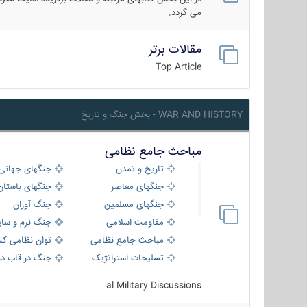
می گردد.
مقالات برتر
Top Article
WAR AND HISTORY - بخش جنگ و تاریخ
مباحث جامع نظامی
تاریخ و تمدن
جنگهای جهانی
جنگهای معاصر
جنگهای باستان
جنگهای مسلمین
جنگ آوران
مقاومت اسلامی
جنگ نرم و سای
مباحث جامع نظامی
توان نظامی کش
تسلیحات استراتژیک
جنگ در قاب دو
al Military Discussions