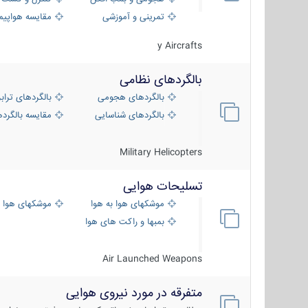
تمرینی و آموزشی
مقایسه هواپیم
y Aircrafts
بالگردهای نظامی
بالگردهای هجومی
بالگردهای تراب
بالگردهای شناسایی
مقایسه بالگرده
Military Helicopters
تسلیحات هوایی
موشکهای هوا به هوا
موشکهای هوا 
بمبها و راکت های هوایی
Air Launched Weapons
متفرقه در مورد نیروی هوایی