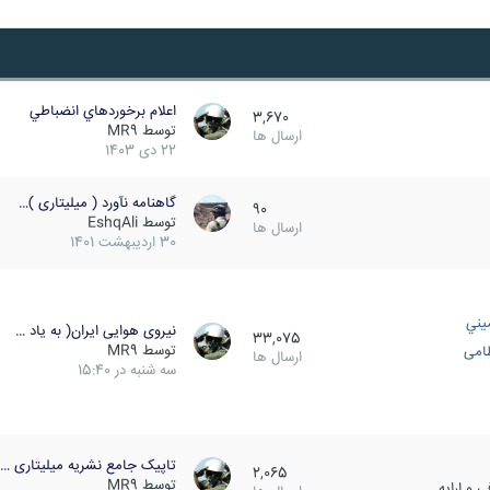
اعلام برخوردهاي انضباطي
3,670
توسط
MR9
ارسال ها
22 دی 1403
گاهنامه نآورد ( میلیتاری )…
90
توسط
EshqAli
ارسال ها
30 اردیبهشت 1401
يني
نیروی هوایی ایران( به یاد …
33,075
توسط
MR9
ظامی
ارسال ها
سه شنبه در 15:40
تاپیک جامع نشریه میلیتاری …
2,065
توسط
MR9
 و ارایه