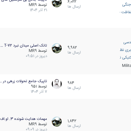
6,022
جنگی
توسط
MR9
ارسال ها
21 آذر 1404
اظت فعال
دسی
تانک اصلی میدان نبرد T-72 …
9,982
بری نظامی
توسط
MR9
ارسال ها
دیروز در 09:51
انک
تیکی نظامی
Mili
تاپیک جامع تحولات زرهی در …
984
توسط
951
ارسال ها
7 آذر 1404
مهمات هدایت شونده 3. او.اف…
1,842
توسط
MR9
ارسال ها
دیروز در 09:09