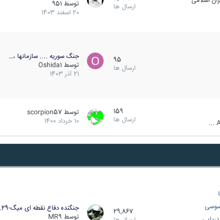
ان اسلامی
توسط
951
ارسال ها
20 اسفند 1403
جنگ سوریه .... سازمانها ،…
95
توسط
Oshida1
ارسال ها
21 آذر 1403
159
توسط
scorpion57
ارسال ها
10 خرداد 1400
A
سوسی
جنگنده دفاع نقطه ای میگ-29…
29,867
توسط
MR9
ریایی
ارسال ها