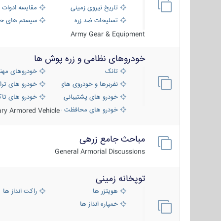
تاریخ نیروی زمینی
مقایسه ادوات 
تسلیحات ضد زره
سیستم های حف
Army Gear & Equipment
خودروهای نظامی و زره پوش ها
تانک
خودروهای مهن
نفربرها و خودروی های رزمی پیاده نظام
خودرو های ترا
خودرو های پشتیبانی آتش ، شناسایی و ضد ت
خودرو های تاک
خودرو های محافظت شده
tary Armored Vehicle
مباحث جامع زرهی
General Armorial Discussions
توپخانه زمینی
هویتزر ها
راکت انداز ها
خمپاره انداز ها