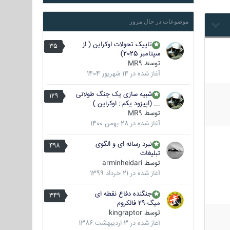
موضوعات در حال مرور
تاپیک تحولات اوکراین ( از
35
سپتامبر 2025)
توسط
MR9
آغاز شده در
14 شهریور 1404
شبیه سازی یک جنگ طولانی
129
... (اپیزود یکم : اوکراین )
توسط
MR9
آغاز شده در
28 بهمن 1400
نبرد رسانه ای و الگوی
498
تبلیغات
توسط
arminheidari
آغاز شده در
21 خرداد 1399
جنگنده دفاع نقطه ای
349
میگ-29 فالکروم
توسط
kingraptor
آغاز شده در
3 اردیبهشت 1386