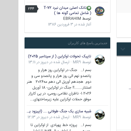
تانک اصلی میدان نبرد T-72
244
( شامل تمامی گونه ها )
توسط
EBRAHIM
آغاز شده در
3 فروردین 1386
جدیدترین پاسخ های کاربران
تاپیک تحولات اوکراین ( از سپتامبر 2025)
توسط
MR9
·
ارسال شده در
دیروز در 13:11
بسم ا.. جنگ در اوکراین روز هزار و
پانصدو نهم الی روز هزار و پانصدو سی و
دوم هجدهم آوریل الی دهم مه2026 هنر
استتار.......!! جنگ در اوکراین- 18 آوریل
…
2026 1- ناظران نظامی روسی، در پی کارزار
موفق حملات اوکراین علیه زیرساختهای...
شبیه سازی یک جنگ طولانی ... (اپیزود یکم : اوکراین )
توسط
MR9
·
ارسال شده در
دیروز در 12:13
بسم ا.. پروژه خط پهپادی از اوکراین تا
روسیه از اواخر سال ۲۰۲۴ تا اوایل