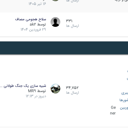
ارسال ها
16 تیر 1405
سلاح هجومی مصاف
331
توسط
ak2
ارسال ها
29 فروردین 1404
شبیه سازی یک جنگ طولانی ..
34,752
توسط
MR9
بری
ارسال ها
دیروز در 12:13
ورها
ربین
Ge
ner