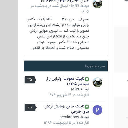
نيروي هوايي جمهوري خلق چين
توسط
MR9
·
ارسال شده در
پنجشنبه در
16:06
بسم ا... جی -36 ظاهرا یک عکاس
چینی موفق شده از پشت این پرنده اولین
تصویر را ثبت کند ... نیروی هوایی ارتش
چین هم بشدت از انتشار این عکس
عصبانی شده !!! عکس سوم با هوش
مصنوعی اصلاح شده و احتمالا با ظاهر...
سر خط خبرها
تاپیک تحولات اوکراین ( از
35
سپتامبر 2025)
توسط
MR9
آغاز شده در
14 شهریور 1404
تاپیک جامع رزمایش ارتش
616
های خارجی
توسط
persianboy
آغاز شده در
5 اردیبهشت 1386