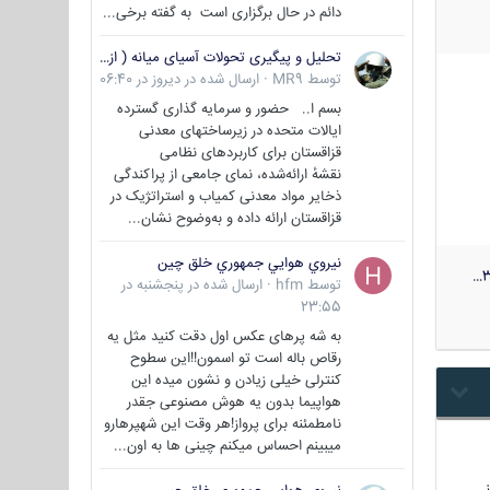
دائم در حال برگزاری است به گفته برخی...
تحلیل و پیگیری تحولات آسیای میانه ( ازبکستان، تاجیکستان، ترکمنستان، قزاقستان و قرقیزستان )
توسط
MR9
·
ارسال شده در
دیروز در 06:40
بسم ا.. حضور و سرمایه گذاری گسترده
ایالات متحده در زیرساختهای معدنی
قزاقستان برای کاربردهای نظامی
نقشهٔ ارائه‌شده، نمای جامعی از پراکندگی
ذخایر مواد معدنی کمیاب و استراتژیک در
قزاقستان ارائه داده و به‌وضوح نشان...
نيروي هوايي جمهوري خلق چين
3
توسط
hfm
·
ارسال شده در
پنجشنبه در
23:55
به شه پرهای عکس اول دقت کنید مثل یه
رقاص باله است تو اسمون!!این سطوح
کنترلی خیلی زیادن و نشون میده این
هواپیما بدون یه هوش مصنوعی جقدر
نامطمئنه برای پرواز!هر وقت این شهپرهارو
میبینم احساس میکنم چینی ها به اون...
…