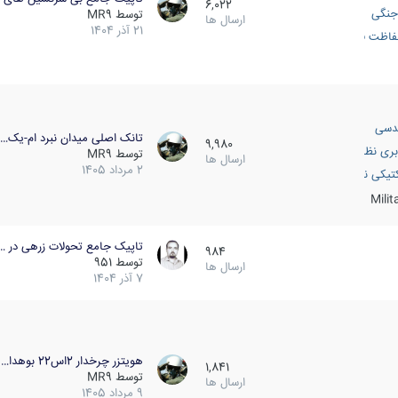
6,022
جنگی
توسط
MR9
ارسال ها
21 آذر 1404
اظت فعال
دسی
تانک اصلی میدان نبرد ام-یک…
9,980
بری نظامی
توسط
MR9
ارسال ها
2 مرداد 1405
انک
تیکی نظامی
Mili
تاپیک جامع تحولات زرهی در …
984
توسط
951
ارسال ها
7 آذر 1404
هویتزر چرخدار 2اس22 بوهدا…
1,841
توسط
MR9
ارسال ها
9 مرداد 1405