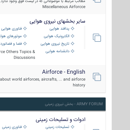
مطالب مرتبط با موضوعاتی که در لیست فوق وجود ندارد.
Miscellaneous Airforcce
سایر بخشهای نیروی هوایی
پدافند هوایی
فناوری هوایی
الکترونیک هوایی
موتورهای هوا
تاریخ نیروی هوایی
فضا و فضانورد
دانشنامه هوایی
orce Others Topics &
Discussions
Airforce - English
about world airforces, aircrafts, ... and airforce
history
ARMY FORUM - بخش نیروی زمینی
ادوات و تسلیحات زمینی
تسلیحات زمینی
فناوری زمینی