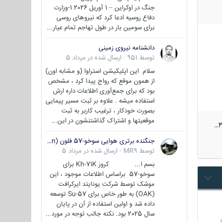
جنگ در اوکراین – 1 آوریل 2026 1-وزارت
دفاع روسیه ادعا کرد که نیروهای روسی
برای سومین بار در طول تهاجم تمام عیار...
دانشنامه نیروی زمینی
توسط
951
·
ارسال شده در
مرداد 5
سلام این اپلیکیشن استراوا (و مشابه اون)
از همون موقع که رواج پیدا کرد ، مشخص
بود که برای جمع‌آوری اطلاعات داره ارش
استفاده میشه . علاوه بر ثبت مسیر پیمایی
بصورت خودکار ، ترغیب کاربر به ثبت
موقعیتها و اشتراک‌ گذاشتنشون در این...
3
جنگنده برتری هوایی سوخو-57 فلون (Su-57/Felon)
توسط
MR9
·
ارسال شده در
مرداد 5
بسم ا... کروز Kh-71K برای
سوخو-57 براساس اطلاعات موجود ، این
موشک توسط شرکت یونایتد ایرکرافت
(OAK) به طور خاص برای Su-57 توسعه
داده شد و اولین استفاده از آن در پایان
سال 2025 بود. نکته جالب توجه در مورد...
…