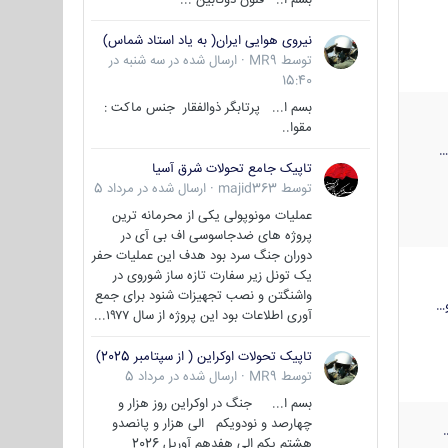
نیروی هوایی ایران( به یاد استاد شماس)
توسط
MR9
·
ارسال شده در
سه شنبه در
15:40
بسم ا... پرتابگر ذوالفقار جنس ماکت :
مقوا..
تاپیک جامع تحولات شرق آسیا
توسط
majid363
·
ارسال شده در
مرداد 5
عملیات مونوپولی یکی از محرمانه ترین
پروژه های ضدجاسوسی اف بی آی در
دوران جنگ سرد بود هدف این عملیات حفر
یک تونل زیر سفارت تازه ساز شوروی در
واشنگتن و نصب تجهیزات شنود برای جمع
…
آوری اطلاعات بود این پروژه از سال ۱۹۷۷...
تاپیک تحولات اوکراین ( از سپتامبر 2025)
توسط
MR9
·
ارسال شده در
مرداد 5
بسم ا... جنگ در اوکراین روز هزار و
چهارصد و نودویکم الی هزار و پانصدو
هشتم یکم الی هفدهم آوریل 2026