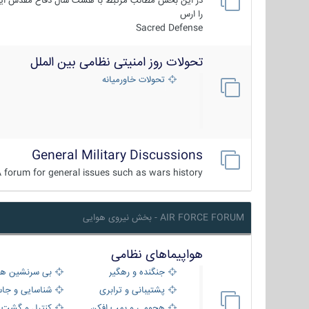
در این بخش مطالب مرتبط با هشت سال دفاع مقدس ایر
را ارس
Sacred Defense
تحولات روز امنیتی نظامی بین الملل
تحولات خاورمیانه
General Military Discussions
 forum for general issues such as wars history ...
AIR FORCE FORUM - بخش نیروی هوایی
هواپیماهای نظامی
جنگنده و رهگیر
بی سرنشین ها
پشتیبانی و ترابری
شناسایی و جا
هجومی و بمب افکن
کنترل و گشت د