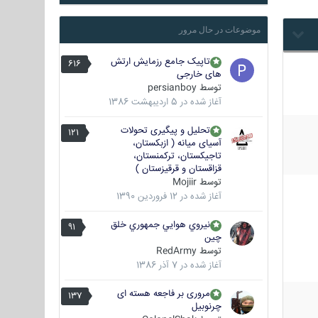
موضوعات در حال مرور
تاپیک جامع رزمایش ارتش
616
های خارجی
توسط
persianboy
آغاز شده در
5 اردیبهشت 1386
تحلیل و پیگیری تحولات
121
آسیای میانه ( ازبکستان،
تاجیکستان، ترکمنستان،
قزاقستان و قرقیزستان )
توسط
Mojiir
آغاز شده در
12 فروردین 1390
نيروي هوايي جمهوري خلق
91
چين
توسط
RedArmy
آغاز شده در
7 آذر 1386
مروری بر فاجعه هسته ای
137
چرنوبیل