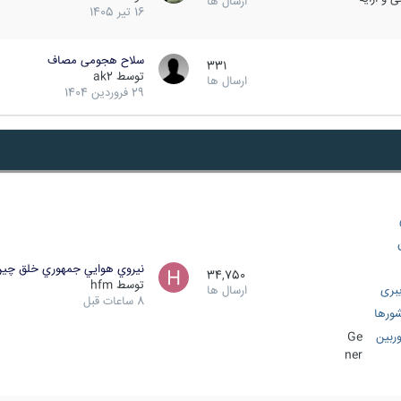
ارسال ها
16 تیر 1405
سلاح هجومی مصاف
331
توسط
ak2
ارسال ها
29 فروردین 1404
نيروي هوايي جمهوري خلق چي
34,750
توسط
hfm
بری
ارسال ها
8 ساعات قبل
ورها
ربین
Ge
ner