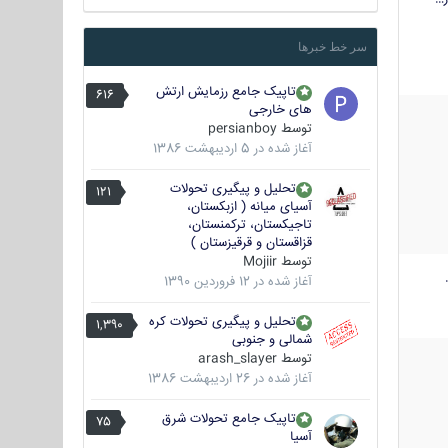
سر خط خبرها
تاپیک جامع رزمایش ارتش
616
های خارجی
توسط
persianboy
آغاز شده در
5 اردیبهشت 1386
تحلیل و پیگیری تحولات
121
آسیای میانه ( ازبکستان،
تاجیکستان، ترکمنستان،
قزاقستان و قرقیزستان )
توسط
Mojiir
آغاز شده در
12 فروردین 1390
تحلیل و پیگیری تحولات کره
1,390
شمالی و جنوبی
توسط
arash_slayer
آغاز شده در
26 اردیبهشت 1386
تاپیک جامع تحولات شرق
75
آسیا