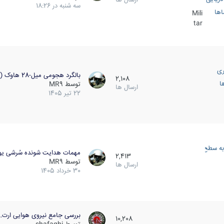
سه شنبه در 18:26
اها
Mili
tar
ری
بالگرد هجومی میل-28 هاوک (…
2,108
ا
توسط
MR9
ارسال ها
22 تیر 1405
به سطح
مهمات هدایت شونده سُرشی یو
2,413
توسط
MR9
ارسال ها
30 خرداد 1405
بررسی جامع نیروی هوایی ارت…
10,208