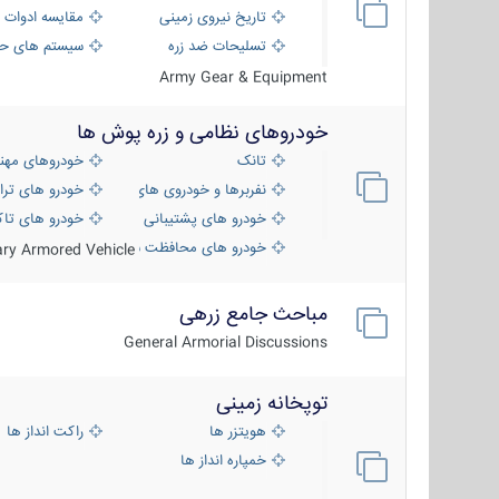
تاریخ نیروی زمینی
مقایسه ادوات 
تسلیحات ضد زره
سیستم های حف
Army Gear & Equipment
خودروهای نظامی و زره پوش ها
تانک
خودروهای مهن
نفربرها و خودروی های رزمی پیاده نظام
خودرو های ترا
خودرو های پشتیبانی آتش ، شناسایی و ضد ت
خودرو های تاک
خودرو های محافظت شده
tary Armored Vehicle
مباحث جامع زرهی
General Armorial Discussions
توپخانه زمینی
هویتزر ها
راکت انداز ها
خمپاره انداز ها