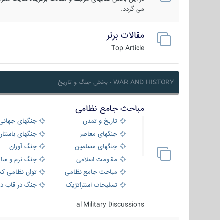
می گردد.
مقالات برتر
Top Article
WAR AND HISTORY - بخش جنگ و تاریخ
مباحث جامع نظامی
تاریخ و تمدن
جنگهای جهانی
جنگهای معاصر
جنگهای باستان
جنگهای مسلمین
جنگ آوران
مقاومت اسلامی
جنگ نرم و سای
مباحث جامع نظامی
توان نظامی کش
تسلیحات استراتژیک
جنگ در قاب دو
al Military Discussions