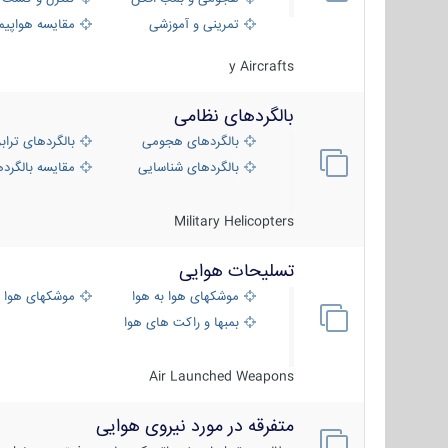
تمرینی و آموزشی
مقایسه هواپیم
y Aircrafts
بالگردهای نظامی
بالگردهای هجومی
بالگردهای تراب
بالگردهای شناسایی
مقایسه بالگرده
Military Helicopters
تسلیحات هوایی
موشکهای هوا به هوا
موشکهای هوا 
بمبها و راکت های هوایی
Air Launched Weapons
متفرقه در مورد نیروی هوایی