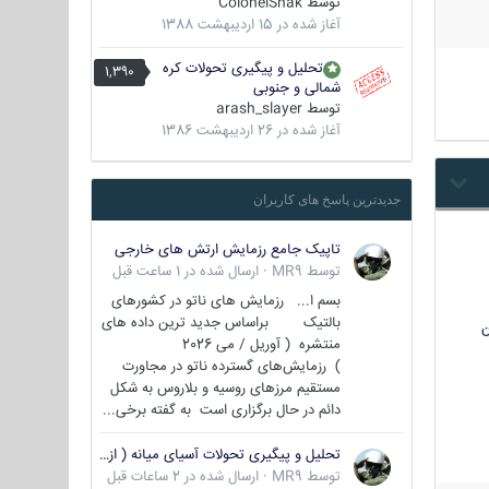
توسط
ColonelShak
آغاز شده در
15 اردیبهشت 1388
تحلیل و پیگیری تحولات کره
1,390
شمالی و جنوبی
توسط
arash_slayer
آغاز شده در
26 اردیبهشت 1386
جدیدترین پاسخ های کاربران
تاپیک جامع رزمایش ارتش های خارجی
توسط
MR9
·
ارسال شده در
1 ساعت قبل
بسم ا... رزمایش های ناتو در کشورهای
بالتیک براساس جدید ترین داده های
ن
منتشره ( آوریل / می 2026
) رزمایش‌های گسترده ناتو در مجاورت
مستقیم مرزهای روسیه و بلاروس به شکل
دائم در حال برگزاری است به گفته برخی...
تحلیل و پیگیری تحولات آسیای میانه ( ازبکستان، تاجیکستان، ترکمنستان، قزاقستان و قرقیزستان )
توسط
MR9
·
ارسال شده در
2 ساعات قبل