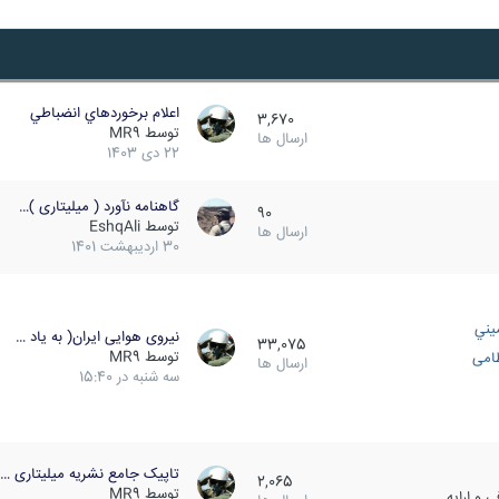
اعلام برخوردهاي انضباطي
3,670
توسط
MR9
ارسال ها
22 دی 1403
گاهنامه نآورد ( میلیتاری )…
90
توسط
EshqAli
ارسال ها
30 اردیبهشت 1401
يني
نیروی هوایی ایران( به یاد …
33,075
توسط
MR9
ظامی
ارسال ها
سه شنبه در 15:40
تاپیک جامع نشریه میلیتاری …
2,065
توسط
MR9
 و ارایه