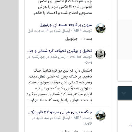
چین هم بشدت از انتشار این عکس
عصبانی شده !!! عکس سوم با هوش
مصنوعی اصلاح شده و احتمالا با ظاهر...
مروری بر فاجعه هسته ای چرنوبیل
توسط
MR9
·
ارسال شده در
19 ساعات قبل
بسم ا.. چرنوبیل
تحلیل و پیگیری تحولات کره شمالی و جنوبی
توسط
worior
·
ارسال شده در
چهارشنبه در
06:01
احتمال دارد که بین دو کره شاهد جنگ
باشیم، بر خلاف چین که خیلی تعلل میکنه
رهبر کره شمالی اهل فرصت سوزی نیست:
- بزودی یه درگیری کوچک بین دو کره
اتفاق میفته. بعد کره شمالی تصمیم میگیره
با حمله هوایی پاسخ بده، که حمله موفق...
جنگنده برتری هوایی سوخو-57 فلون (Su-57/Felon)
توسط
MR9
·
ارسال شده در
سه شنبه در
18:26
بسم ا.. فلون دوکابین ...