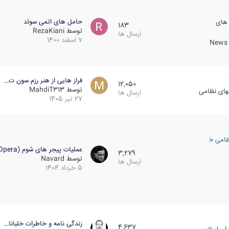
حامل های اتمی سوئد
 های
183
توسط
RezaKiani
ارسال ها
7 اسفند 1400
News &
فراز هایی از هنر رزم سون ت…
12,050
توسط
MahdiT313
کهای نظامی
ارسال ها
27 تیر 1405
ظامی خارجی
عملیات پیجر های شوم (Opera…
3,279
توسط
Navard
ارسال ها
5 خرداد 1404
زندگی نامه و خاطرات خلبانا…
4,637