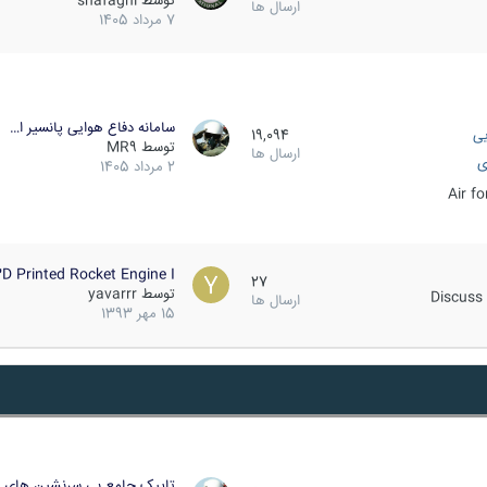
توسط
shafaghi
ارسال ها
7 مرداد 1405
سامانه دفاع هوایی پانسیر ا…
یی
19,094
توسط
MR9
ارسال ها
ی
2 مرداد 1405
Air f
D Printed Rocket Engine I…
27
توسط
yavarrr
Discuss 
ارسال ها
15 مهر 1393
تاپیک جامع بی سرنشین های ز