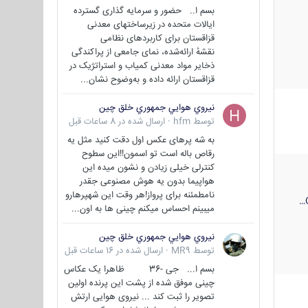
بسم ا.. حضور و سرمایه گذاری گسترده
ایالات متحده در زیرساختهای معدنی
قزاقستان برای کاربردهای نظامی
نقشهٔ ارائه‌شده، نمای جامعی از پراکندگی
ذخایر مواد معدنی کمیاب و استراتژیک در
قزاقستان ارائه داده و به‌وضوح نشان...
نيروي هوايي جمهوري خلق چين
توسط
hfm
·
ارسال شده در
8 ساعات قبل
به شه پرهای عکس اول دقت کنید مثل یه
رقاص باله است تو اسمون!!این سطوح
کنترلی خیلی زیادن و نشون میده این
هواپیما بدون یه هوش مصنوعی جقدر
نامطمئنه برای پرواز!هر وقت این شهپرهارو
میبینم احساس میکنم چینی ها به اون...
نيروي هوايي جمهوري خلق چين
توسط
MR9
·
ارسال شده در
16 ساعات قبل
بسم ا... جی -36 ظاهرا یک عکاس
چینی موفق شده از پشت این پرنده اولین
تصویر را ثبت کند ... نیروی هوایی ارتش