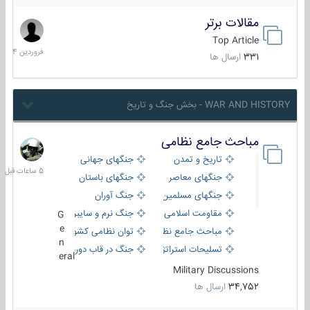
مقالات برتر
29
فروردین
Top Article
1404
331
ارسال ها
WAR AND HISTORY - بخش جنگ و تاریخ
مباحث جامع نظامی
5
ساعات
تاریخ و تمدن
جنگهای جهانی
قبل
جنگهای معاصر
جنگهای باستان
جنگهای مسلمین
جنگ آوران
مقاومت اسلامی
جنگ نرم و سایبری
G
e
مباحث جامع نظامی
توان نظامی کشورها
n
تسلیحات استراتژیک
جنگ در قاب دوربین
eral
Military Discussions
34,752
ارسال ها