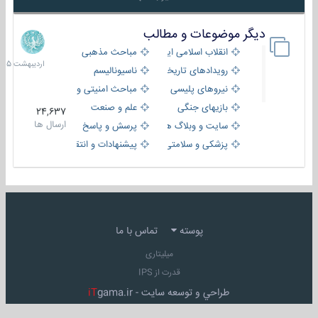
دیگر موضوعات و مطالب
8
اردیبهش
انقلاب اسلامی ایران
مباحث مذهبی
1405
رویدادهای تاریخی و مذهبی
ناسیونالیسم
نیروهای پلیسی
مباحث امنیتی و اطلاعاتی
بازیهای جنگی
علم و صنعت
24,637
ارسال ها
سایت و وبلاگ ها
پرسش و پاسخ
پزشکی و سلامتی
پیشنهادات و انتقادات
پوسته
تماس با ما
میلیتاری
قدرت از IPS
طراحي و توسعه سايت -
gama.ir
iT