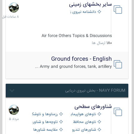
سایر بخشهای زمینی
8
ساعات
دانشنامه نیروی زمینی
قبل
Air force Others Topics & Discussions
180
ارسال ها
Ground forces - English
Army and ground forces, tank, artillery ...
NAVY FORUM - بخش نیروی دریایی
شناورهای سطحی
2
مرداد
ناوهای هواپیمابر و بالگرد بر
رزمناوها و ناوشکن‌ها
1405
ناوهای محافظ
ناوچه‌ها و شناورهای گشتی
شناورهای تندرو
مقایسه شناورها