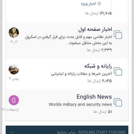
اخبار ویژه
161,705
ارسال ها
اخبار صفحه اول
7
آذر
اخبار نظامی مهم و قابل بحث برای قرار گرفتن در اسکرول
1403
به این بخش منتقل میشوند.
2,339
ارسال ها
رایانه و شبکه
30
بهمن
آخرین خبرها و مطالب رایانه و اینترنتی
1404
6,045
ارسال ها
English News
10
اردیبهش
Worlds military and security news
1398
51
ارسال ها
NON-MILITARY FORUMS - سایر بخشها