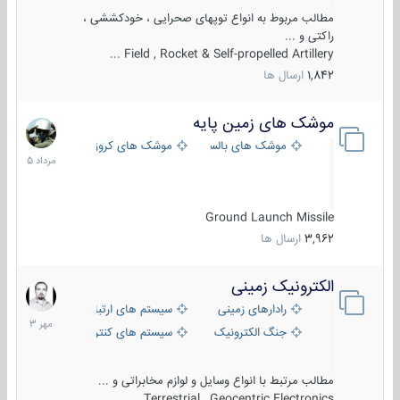
مطالب مربوط به انواع توپهای صحرایی ، خودکششی ،
راکتی و ...
Field , Rocket & Self-propelled Artillery ...
1,842
ارسال ها
موشک های زمین پایه
2
مرداد
موشک های بالستیک
موشک های کروز
1405
Ground Launch Missile
3,962
ارسال ها
الکترونیک زمینی
1
مهر
رادارهای زمینی
سیستم های ارتباطی و جمع آوری اطلاع
1403
جنگ الکترونیک
سیستم های کنترل آتش و تجهیزات الکتر
مطالب مرتبط با انواع وسایل و لوازم مخابراتی و ...
Terrestrial , Geocentric Electronics