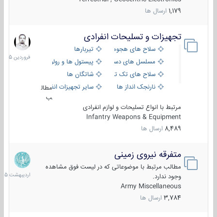
1,179
ارسال ها
تجهیزات و تسلیحات انفرادی
17
فروردین
سلاح های هجومی
تیربارها
1405
مسلسل های دستی
پیستول ها و رولورها
سلاح های تک تیر اندازی
شاتگان ها
نارنجک انداز ها
سایر تجهیزات انفرادی
مطال
ب
مرتبط با انواع تسلیحات و لوازم انفرادی
Infantry Weapons & Equipment
8,489
ارسال ها
متفرقه نیروی زمینی
27
اردیبهش
مطالب مرتبط با موضوعاتی که در لیست فوق مشاهده
1405
وجود ندارد.
Army Miscellaneous
3,784
ارسال ها