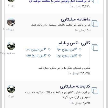
دی
در این قسمت اخبار و قوانین انجمن را مشاهده خواهید کرد
1403
3,670
ارسال ها
ماهنامه میلیتاری
30
اردیبهش
در این بخش می توانید ماهنامه میلیتاری را دریافت کنید.
1401
90
ارسال ها
گالري عكس و فيلم
سه
شنبه
گالري نيروي هوايي
گالري نيروي زميني
در
گالري نيروي دريايي
گالري تاریخ نظامی
15:40
عکس و فیلمهای جنگی را در این بخش ارسال کنید.
33,075
ارسال ها
کتابخانه میلیتاری
16
تیر
در این بخش کتابهای مرتبط و مقالات برگزیده سایت
1405
معرفی و ارایه می گردد.
2,065
ارسال ها