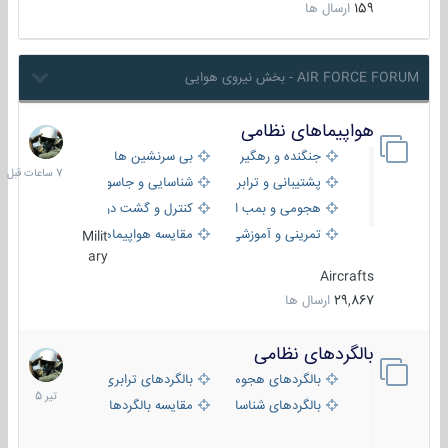
159
ارسال ها
AIR FORCE FORUM - بخش نیروی هوایی
هواپیماهای نظامی
7
ساعات
جنگنده و رهگیر
بی سرنشین ها
قبل
پشتیبانی و ترابری
شناسایی و جاسوسی
هجومی و بمب افکن
کنترل و گشت دریایی
تمرینی و آموزشی
مقایسه هواپیماها
Milit
ary
Aircrafts
29,867
ارسال ها
بالگردهای نظامی
22
تیر
بالگردهای هجومی
بالگردهای ترابری
1405
بالگردهای شناسایی
مقایسه بالگردها