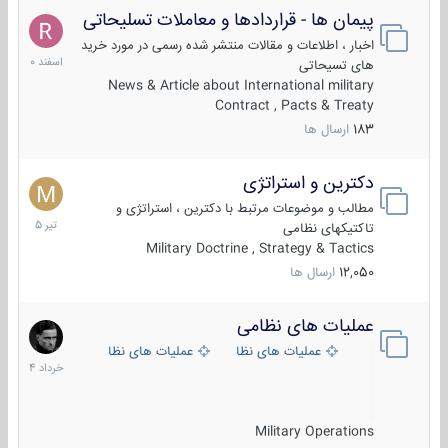
پیمان ها - قراردادها و معاملات تسلیحاتی
7
اسفند
اخبار ، اطلاعات و مقالات منتشر شده رسمی در مورد خرید
1400
های تسیحاتی
News & Article about International military
Contract , Pacts & Treaty
183
ارسال ها
دکترین و استراتژی
27
تیر
مطالب و موضوعات مرتبط با دکترین ، استراتژی و
1405
تاکتیکهای نظامی
Military Doctrine , Strategy & Tactics
12,050
ارسال ها
عملیات های نظامی
5
خرداد
عملیات های نظامی ایران
عملیات های نظامی خارجی
1404
Military Operations