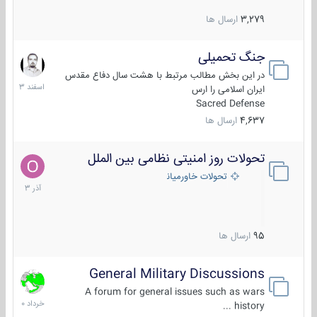
3,279
ارسال ها
جنگ تحمیلی
20
اسفند
در این بخش مطالب مرتبط با هشت سال دفاع مقدس
1403
ایران اسلامی را ارس
Sacred Defense
4,637
ارسال ها
تحولات روز امنیتی نظامی بین الملل
21
آذر
تحولات خاورمیانه
1403
95
ارسال ها
General Military Discussions
10
خرداد
A forum for general issues such as wars
1400
history ...