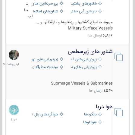
شناورهای پشتیبانی
بی سرنشین های دریایی
م
طا
ناوهای آبی خاکی و نیروبر
شناورهای اطلاعاتی و جاسوسی
لب
مربوط به انواع کشتیها و رزمناوها و ناوشکنها و ...
Military Surface Vessels
6,826
ارسال ها
شناور های زیرسطحی
31
اردیبهش
زیردریایی‌های استراتژیک
زیردریایی‌های تهاجمی
1405
زیردریایی های سبک
مباحث متفرقه زیرسطحی
Submerge Vessels & Submarines
1,540
ارسال ها
هوا دریا
12
دی
بالگردها
هواگردهای بال ثابت
1401
هواناوها