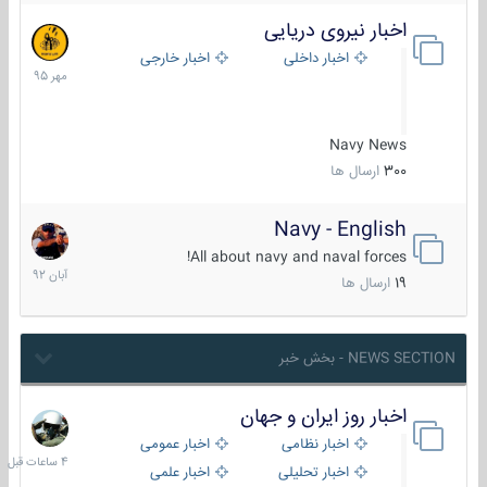
اخبار نیروی دریایی
27
مهر
اخبار داخلی
اخبار خارجی
1395
Navy News
300
ارسال ها
Navy - English
22
آبان
All about navy and naval forces!
1392
19
ارسال ها
NEWS SECTION - بخش خبر
اخبار روز ایران و جهان
4
ساعات
اخبار نظامی
اخبار عمومی
قبل
اخبار تحلیلی
اخبار علمی