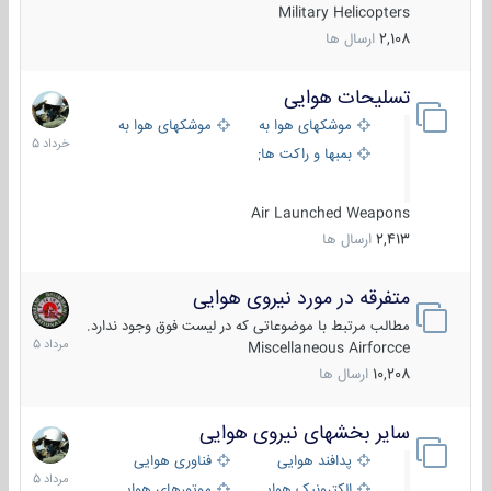
Military Helicopters
2,108
ارسال ها
تسلیحات هوایی
30
خرداد
موشکهای هوا به هوا
موشکهای هوا به سطح
1405
بمبها و راکت های هوایی
Air Launched Weapons
2,413
ارسال ها
متفرقه در مورد نیروی هوایی
7
مرداد
مطالب مرتبط با موضوعاتی که در لیست فوق وجود ندارد.
1405
Miscellaneous Airforcce
10,208
ارسال ها
سایر بخشهای نیروی هوایی
2
مرداد
پدافند هوایی
فناوری هوایی
1405
الکترونیک هوایی
موتورهای هوایی