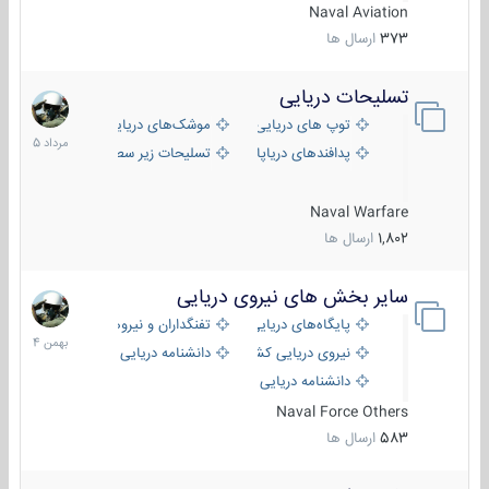
Naval Aviation
373
ارسال ها
تسلیحات دریایی
2
مرداد
توپ های دریایی
موشک‌های دریایی
1405
پدافندهای دریاپایه
تسلیحات زیر سطحی
Naval Warfare
1,802
ارسال ها
سایر بخش های نیروی دریایی
22
بهمن
پایگاه‌های دریایی
تفنگداران و نیروهای ویژه‌ی دریایی
1404
نیروی دریایی کشورهای مختلف
دانشنامه دریایی
دانشنامه دریایی کپی
Naval Force Others
583
ارسال ها