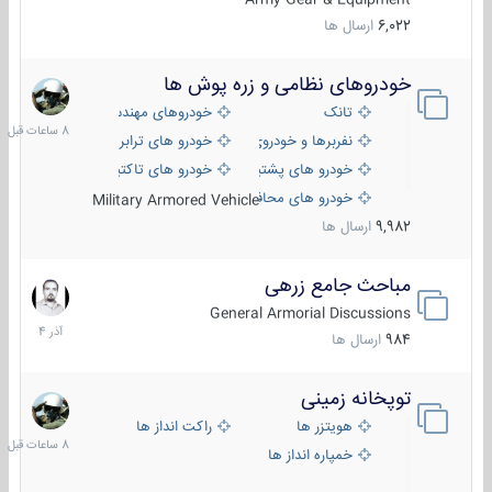
6,022
ارسال ها
خودروهای نظامی و زره پوش ها
8
ساعات
تانک
خودروهای مهندسی
قبل
نفربرها و خودروی های رزمی پیاده نظام
خودرو های ترابری نظامی
خودرو های پشتیبانی آتش ، شناسایی و ضد تانک
خودرو های تاکتیکی نظامی
خودرو های محافظت شده
Military Armored Vehicle
9,982
ارسال ها
مباحث جامع زرهی
7
آذر
General Armorial Discussions
1404
984
ارسال ها
توپخانه زمینی
8
ساعات
هویتزر ها
راکت انداز ها
قبل
خمپاره انداز ها