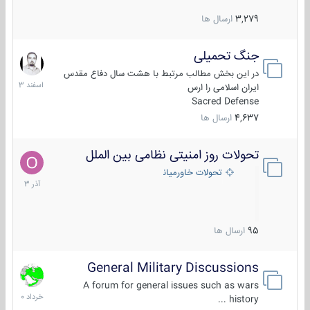
3,279
ارسال ها
جنگ تحمیلی
20
اسفند
در این بخش مطالب مرتبط با هشت سال دفاع مقدس
1403
ایران اسلامی را ارس
Sacred Defense
4,637
ارسال ها
تحولات روز امنیتی نظامی بین الملل
21
آذر
تحولات خاورمیانه
1403
95
ارسال ها
General Military Discussions
10
خرداد
A forum for general issues such as wars
1400
history ...