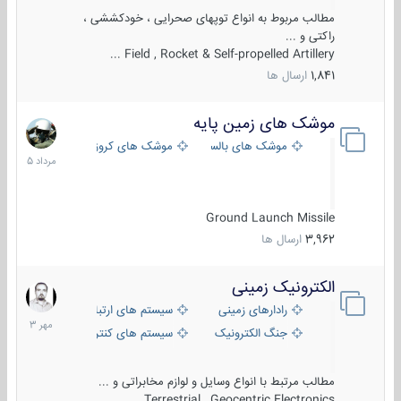
مطالب مربوط به انواع توپهای صحرایی ، خودکششی ،
راکتی و ...
Field , Rocket & Self-propelled Artillery ...
1,841
ارسال ها
موشک های زمین پایه
2
مرداد
موشک های بالستیک
موشک های کروز
1405
Ground Launch Missile
3,962
ارسال ها
الکترونیک زمینی
1
مهر
رادارهای زمینی
سیستم های ارتباطی و جمع آوری اطلاع
1403
جنگ الکترونیک
سیستم های کنترل آتش و تجهیزات الکتر
مطالب مرتبط با انواع وسایل و لوازم مخابراتی و ...
Terrestrial , Geocentric Electronics