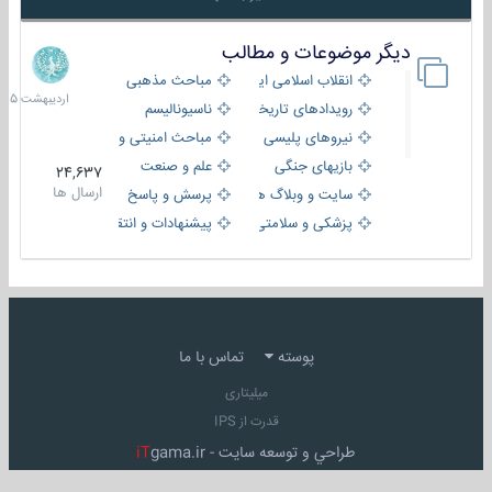
دیگر موضوعات و مطالب
8
اردیبهش
انقلاب اسلامی ایران
مباحث مذهبی
1405
رویدادهای تاریخی و مذهبی
ناسیونالیسم
نیروهای پلیسی
مباحث امنیتی و اطلاعاتی
بازیهای جنگی
علم و صنعت
24,637
ارسال ها
سایت و وبلاگ ها
پرسش و پاسخ
پزشکی و سلامتی
پیشنهادات و انتقادات
پوسته
تماس با ما
میلیتاری
قدرت از IPS
طراحي و توسعه سايت -
gama.ir
iT