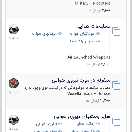
Military Helicopters
2,108
ارسال ها
تسلیحات هوایی
30
خرداد
موشکهای هوا به هوا
موشکهای هوا به سطح
1405
بمبها و راکت های هوایی
Air Launched Weapons
2,413
ارسال ها
متفرقه در مورد نیروی هوایی
7
مرداد
مطالب مرتبط با موضوعاتی که در لیست فوق وجود ندارد.
1405
Miscellaneous Airforcce
10,208
ارسال ها
سایر بخشهای نیروی هوایی
2
مرداد
پدافند هوایی
فناوری هوایی
1405
الکترونیک هوایی
موتورهای هوایی