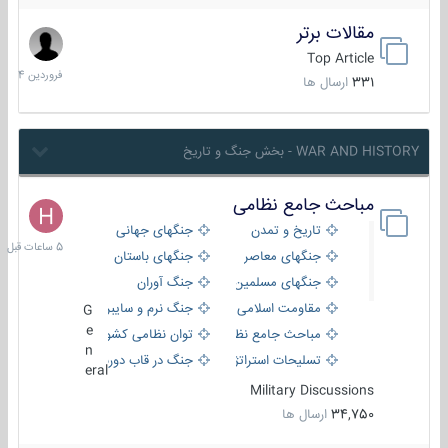
مقالات برتر
29
فروردین
Top Article
1404
331
ارسال ها
WAR AND HISTORY - بخش جنگ و تاریخ
مباحث جامع نظامی
5
ساعات
تاریخ و تمدن
جنگهای جهانی
قبل
جنگهای معاصر
جنگهای باستان
جنگهای مسلمین
جنگ آوران
مقاومت اسلامی
جنگ نرم و سایبری
G
e
مباحث جامع نظامی
توان نظامی کشورها
n
تسلیحات استراتژیک
جنگ در قاب دوربین
eral
Military Discussions
34,750
ارسال ها