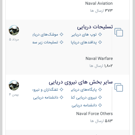
Naval Aviation
373
ارسال ها
تسلیحات دریایی
2
مرداد
توپ های دریایی
موشک‌های دریایی
1405
پدافندهای دریاپایه
تسلیحات زیر سطحی
Naval Warfare
1,802
ارسال ها
سایر بخش های نیروی دریایی
22
بهمن
پایگاه‌های دریایی
تفنگداران و نیروهای ویژه‌ی دریایی
1404
نیروی دریایی کشورهای مختلف
دانشنامه دریایی
دانشنامه دریایی کپی
Naval Force Others
583
ارسال ها