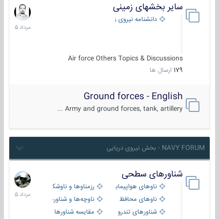
سایر بخشهای زمینی
9
مرداد
دانشنامه نیروی زمینی
1405
Air force Others Topics & Discussions
179
ارسال ها
Ground forces - English
Army and ground forces, tank, artillery ...
NAVY FORUM - بخش نیروی دریایی
شناورهای سطحی
2
مرداد
ناوهای هواپیمابر و بالگرد بر
رزمناوها و ناوشکن‌ها
1405
ناوهای محافظ
ناوچه‌ها و شناورهای گشتی
شناورهای تندرو
مقایسه شناورها