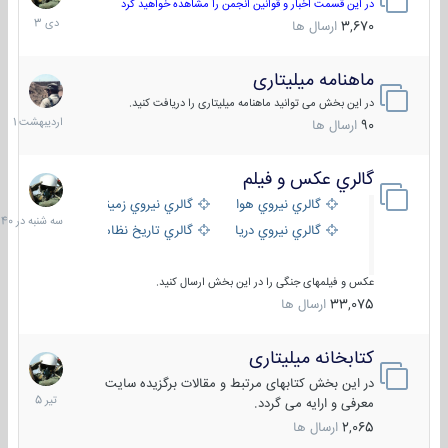
دی
در این قسمت اخبار و قوانین انجمن را مشاهده خواهید کرد
1403
3,670
ارسال ها
ماهنامه میلیتاری
30
اردیبهش
در این بخش می توانید ماهنامه میلیتاری را دریافت کنید.
1401
90
ارسال ها
گالري عكس و فيلم
سه
شنبه
گالري نيروي هوايي
گالري نيروي زميني
در
گالري نيروي دريايي
گالري تاریخ نظامی
15:40
عکس و فیلمهای جنگی را در این بخش ارسال کنید.
33,075
ارسال ها
کتابخانه میلیتاری
16
تیر
در این بخش کتابهای مرتبط و مقالات برگزیده سایت
1405
معرفی و ارایه می گردد.
2,065
ارسال ها