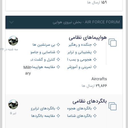
159
ارسال ها
AIR FORCE FORUM - بخش نیروی هوایی
هواپیماهای نظامی
سه
شنبه
جنگنده و رهگیر
بی سرنشین ها
در
پشتیبانی و ترابری
شناسایی و جاسوسی
18:26
هجومی و بمب افکن
کنترل و گشت دریایی
تمرینی و آموزشی
مقایسه هواپیماها
Milit
ary
Aircrafts
29,866
ارسال ها
بالگردهای نظامی
22
تیر
بالگردهای هجومی
بالگردهای ترابری
1405
بالگردهای شناسایی
مقایسه بالگردها