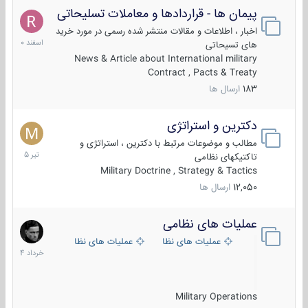
پیمان ها - قراردادها و معاملات تسلیحاتی
7
اسفند
اخبار ، اطلاعات و مقالات منتشر شده رسمی در مورد خرید
1400
های تسیحاتی
News & Article about International military
Contract , Pacts & Treaty
183
ارسال ها
دکترین و استراتژی
27
تیر
مطالب و موضوعات مرتبط با دکترین ، استراتژی و
1405
تاکتیکهای نظامی
Military Doctrine , Strategy & Tactics
12,050
ارسال ها
عملیات های نظامی
5
خرداد
عملیات های نظامی ایران
عملیات های نظامی خارجی
1404
Military Operations