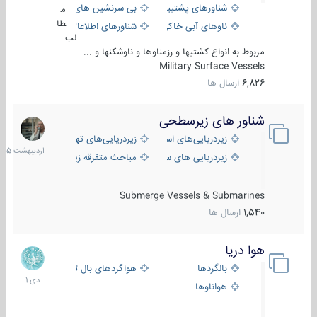
شناورهای پشتیبانی
بی سرنشین های دریایی
م
طا
ناوهای آبی خاکی و نیروبر
شناورهای اطلاعاتی و جاسوسی
لب
مربوط به انواع کشتیها و رزمناوها و ناوشکنها و ...
Military Surface Vessels
6,826
ارسال ها
شناور های زیرسطحی
31
اردیبهش
زیردریایی‌های استراتژیک
زیردریایی‌های تهاجمی
1405
زیردریایی های سبک
مباحث متفرقه زیرسطحی
Submerge Vessels & Submarines
1,540
ارسال ها
هوا دریا
12
دی
بالگردها
هواگردهای بال ثابت
1401
هواناوها