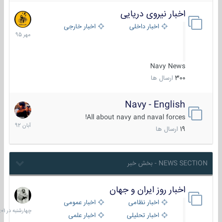
اخبار نیروی دریایی
27
مهر
اخبار داخلی
اخبار خارجی
1395
Navy News
300
ارسال ها
Navy - English
22
آبان
All about navy and naval forces!
1392
19
ارسال ها
NEWS SECTION - بخش خبر
اخبار روز ایران و جهان
چهارشنبه
در
اخبار نظامی
اخبار عمومی
06:01
اخبار تحلیلی
اخبار علمی