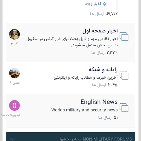
اخبار ویژه
161,702
ارسال ها
اخبار صفحه اول
7
آذر
اخبار نظامی مهم و قابل بحث برای قرار گرفتن در اسکرول
1403
به این بخش منتقل میشوند.
2,339
ارسال ها
رایانه و شبکه
30
بهمن
آخرین خبرها و مطالب رایانه و اینترنتی
1404
6,045
ارسال ها
English News
10
اردیبهش
Worlds military and security news
1398
51
ارسال ها
NON-MILITARY FORUMS - سایر بخشها