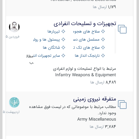
1,179
ارسال ها
تجهیزات و تسلیحات انفرادی
17
فروردین
سلاح های هجومی
تیربارها
1405
مسلسل های دستی
پیستول ها و رولورها
سلاح های تک تیر اندازی
شاتگان ها
نارنجک انداز ها
سایر تجهیزات انفرادی
مطال
ب
مرتبط با انواع تسلیحات و لوازم انفرادی
Infantry Weapons & Equipment
8,489
ارسال ها
متفرقه نیروی زمینی
27
اردیبهش
مطالب مرتبط با موضوعاتی که در لیست فوق مشاهده
1405
وجود ندارد.
Army Miscellaneous
3,784
ارسال ها