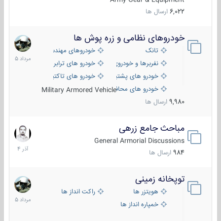
6,022
ارسال ها
خودروهای نظامی و زره پوش ها
2
مرداد
تانک
خودروهای مهندسی
1405
نفربرها و خودروی های رزمی پیاده نظام
خودرو های ترابری نظامی
خودرو های پشتیبانی آتش ، شناسایی و ضد تانک
خودرو های تاکتیکی نظامی
خودرو های محافظت شده
Military Armored Vehicle
9,980
ارسال ها
مباحث جامع زرهی
7
آذر
General Armorial Discussions
1404
984
ارسال ها
توپخانه زمینی
9
مرداد
هویتزر ها
راکت انداز ها
1405
خمپاره انداز ها