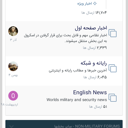
اخبار ویژه
161,704
ارسال ها
اخبار صفحه اول
7
آذر
اخبار نظامی مهم و قابل بحث برای قرار گرفتن در اسکرول
1403
به این بخش منتقل میشوند.
2,339
ارسال ها
رایانه و شبکه
30
بهمن
آخرین خبرها و مطالب رایانه و اینترنتی
1404
6,045
ارسال ها
English News
10
اردیبهش
Worlds military and security news
1398
51
ارسال ها
NON-MILITARY FORUMS - سایر بخشها