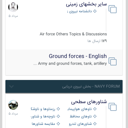
سایر بخشهای زمینی
9
مرداد
دانشنامه نیروی زمینی
1405
Air force Others Topics & Discussions
179
ارسال ها
Ground forces - English
Army and ground forces, tank, artillery ...
NAVY FORUM - بخش نیروی دریایی
شناورهای سطحی
2
مرداد
ناوهای هواپیمابر و بالگرد بر
رزمناوها و ناوشکن‌ها
1405
ناوهای محافظ
ناوچه‌ها و شناورهای گشتی
شناورهای تندرو
مقایسه شناورها