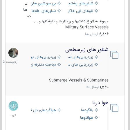
شناورهای پشتیبانی
بی سرنشین های دریایی
م
طا
ناوهای آبی خاکی و نیروبر
شناورهای اطلاعاتی و جاسوسی
لب
مربوط به انواع کشتیها و رزمناوها و ناوشکنها و ...
Military Surface Vessels
6,826
ارسال ها
شناور های زیرسطحی
31
اردیبهش
زیردریایی‌های استراتژیک
زیردریایی‌های تهاجمی
1405
زیردریایی های سبک
مباحث متفرقه زیرسطحی
Submerge Vessels & Submarines
1,540
ارسال ها
هوا دریا
12
دی
بالگردها
هواگردهای بال ثابت
1401
هواناوها