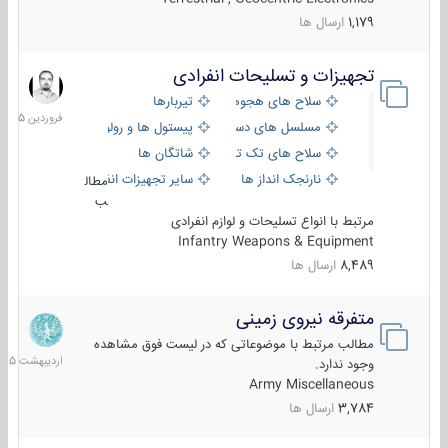
1,179
ارسال ها
تجهیزات و تسلیحات انفرادی
17
فروردین
سلاح های هجومی
تیربارها
1405
مسلسل های دستی
پیستول ها و رولورها
سلاح های تک تیر اندازی
شاتگان ها
نارنجک انداز ها
سایر تجهیزات انفرادی
مطال
ب
مرتبط با انواع تسلیحات و لوازم انفرادی
Infantry Weapons & Equipment
8,489
ارسال ها
متفرقه نیروی زمینی
27
اردیبهش
مطالب مرتبط با موضوعاتی که در لیست فوق مشاهده
1405
وجود ندارد.
Army Miscellaneous
3,784
ارسال ها