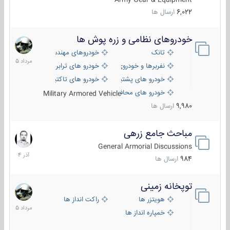
6,022
ارسال ها
خودروهای نظامی و زره پوش ها
2
مرداد
تانک
خودروهای مهندسی
1405
نفربرها و خودروی های رزمی پیاده نظام
خودرو های ترابری نظامی
خودرو های پشتیبانی آتش ، شناسایی و ضد تانک
خودرو های تاکتیکی نظامی
خودرو های محافظت شده
Military Armored Vehicle
9,980
ارسال ها
مباحث جامع زرهی
7
آذر
General Armorial Discussions
1404
984
ارسال ها
توپخانه زمینی
9
مرداد
هویتزر ها
راکت انداز ها
1405
خمپاره انداز ها