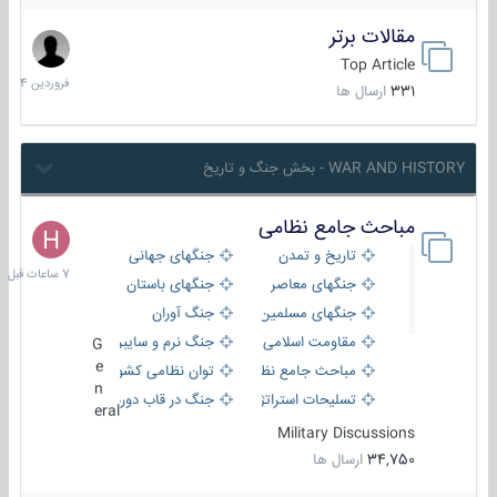
مقالات برتر
29
فروردین
Top Article
1404
331
ارسال ها
WAR AND HISTORY - بخش جنگ و تاریخ
مباحث جامع نظامی
7
ساعات
تاریخ و تمدن
جنگهای جهانی
قبل
جنگهای معاصر
جنگهای باستان
جنگهای مسلمین
جنگ آوران
مقاومت اسلامی
جنگ نرم و سایبری
G
e
مباحث جامع نظامی
توان نظامی کشورها
n
تسلیحات استراتژیک
جنگ در قاب دوربین
eral
Military Discussions
34,750
ارسال ها