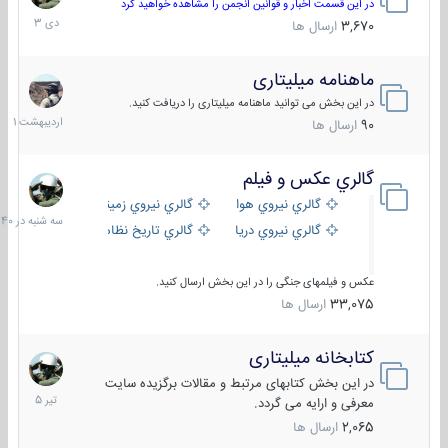
دی
در این قسمت اخبار و قوانین انجمن را مشاهده خواهید کرد
1403
3,670
ارسال ها
ماهنامه میلیتاری
30
اردیبهش
در این بخش می توانید ماهنامه میلیتاری را دریافت کنید.
1401
90
ارسال ها
گالري عكس و فيلم
سه
شنبه
گالري نيروي هوايي
گالري نيروي زميني
در
گالري نيروي دريايي
گالري تاریخ نظامی
15:40
عکس و فیلمهای جنگی را در این بخش ارسال کنید.
33,075
ارسال ها
کتابخانه میلیتاری
16
تیر
در این بخش کتابهای مرتبط و مقالات برگزیده سایت
1405
معرفی و ارایه می گردد.
2,065
ارسال ها