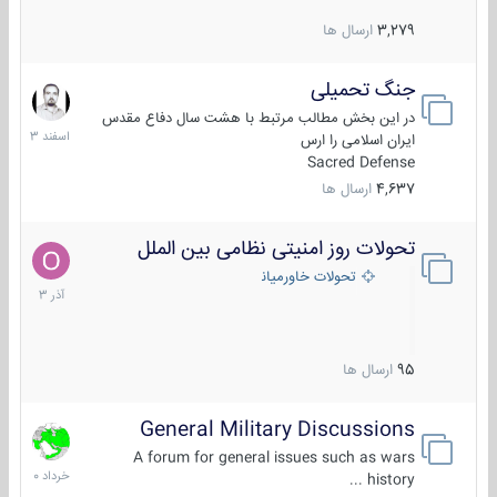
3,279
ارسال ها
جنگ تحمیلی
20
اسفند
در این بخش مطالب مرتبط با هشت سال دفاع مقدس
1403
ایران اسلامی را ارس
Sacred Defense
4,637
ارسال ها
تحولات روز امنیتی نظامی بین الملل
21
آذر
تحولات خاورمیانه
1403
95
ارسال ها
General Military Discussions
10
خرداد
A forum for general issues such as wars
1400
history ...