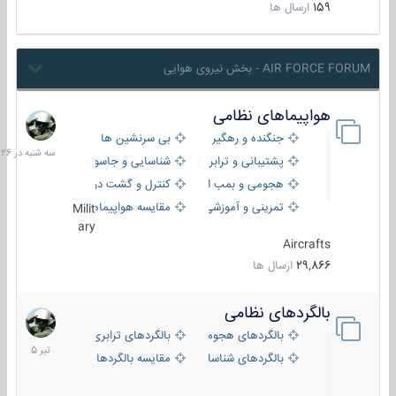
159
ارسال ها
AIR FORCE FORUM - بخش نیروی هوایی
هواپیماهای نظامی
سه
شنبه
جنگنده و رهگیر
بی سرنشین ها
در
پشتیبانی و ترابری
شناسایی و جاسوسی
18:26
هجومی و بمب افکن
کنترل و گشت دریایی
تمرینی و آموزشی
مقایسه هواپیماها
Milit
ary
Aircrafts
29,866
ارسال ها
بالگردهای نظامی
22
تیر
بالگردهای هجومی
بالگردهای ترابری
1405
بالگردهای شناسایی
مقایسه بالگردها