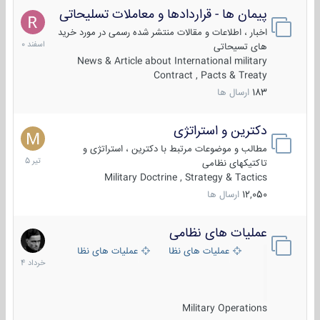
پیمان ها - قراردادها و معاملات تسلیحاتی
7
اسفند
اخبار ، اطلاعات و مقالات منتشر شده رسمی در مورد خرید
1400
های تسیحاتی
News & Article about International military
Contract , Pacts & Treaty
183
ارسال ها
دکترین و استراتژی
27
تیر
مطالب و موضوعات مرتبط با دکترین ، استراتژی و
1405
تاکتیکهای نظامی
Military Doctrine , Strategy & Tactics
12,050
ارسال ها
عملیات های نظامی
5
خرداد
عملیات های نظامی ایران
عملیات های نظامی خارجی
1404
Military Operations