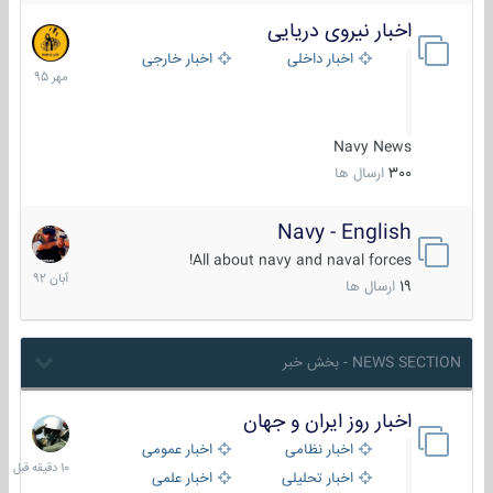
اخبار نیروی دریایی
27
مهر
اخبار داخلی
اخبار خارجی
1395
Navy News
300
ارسال ها
Navy - English
22
آبان
All about navy and naval forces!
1392
19
ارسال ها
NEWS SECTION - بخش خبر
اخبار روز ایران و جهان
10
دقیقه
اخبار نظامی
اخبار عمومی
قبل
اخبار تحلیلی
اخبار علمی