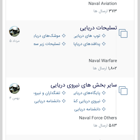
Naval Aviation
373
ارسال ها
تسلیحات دریایی
2
مرداد
توپ های دریایی
موشک‌های دریایی
1405
پدافندهای دریاپایه
تسلیحات زیر سطحی
Naval Warfare
1,802
ارسال ها
سایر بخش های نیروی دریایی
22
بهمن
پایگاه‌های دریایی
تفنگداران و نیروهای ویژه‌ی دریایی
1404
نیروی دریایی کشورهای مختلف
دانشنامه دریایی
دانشنامه دریایی کپی
Naval Force Others
583
ارسال ها