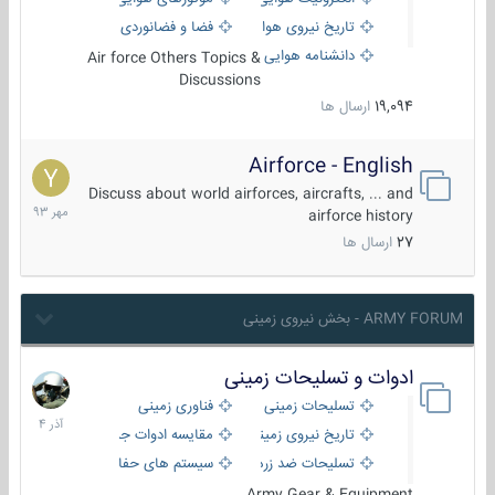
تاریخ نیروی هوایی
فضا و فضانوردی
دانشنامه هوایی
Air force Others Topics &
Discussions
19,094
ارسال ها
Airforce - English
15
مهر
Discuss about world airforces, aircrafts, ... and
1393
airforce history
27
ارسال ها
ARMY FORUM - بخش نیروی زمینی
ادوات و تسلیحات زمینی
21
آذر
تسلیحات زمینی
فناوری زمینی
1404
تاریخ نیروی زمینی
مقایسه ادوات جنگی
تسلیحات ضد زره
سیستم های حفاظت فعال
Army Gear & Equipment