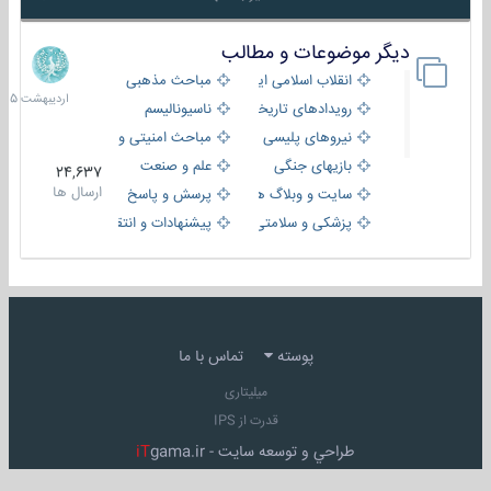
دیگر موضوعات و مطالب
8
اردیبهش
انقلاب اسلامی ایران
مباحث مذهبی
1405
رویدادهای تاریخی و مذهبی
ناسیونالیسم
نیروهای پلیسی
مباحث امنیتی و اطلاعاتی
بازیهای جنگی
علم و صنعت
24,637
ارسال ها
سایت و وبلاگ ها
پرسش و پاسخ
پزشکی و سلامتی
پیشنهادات و انتقادات
پوسته
تماس با ما
میلیتاری
قدرت از IPS
طراحي و توسعه سايت -
gama.ir
iT