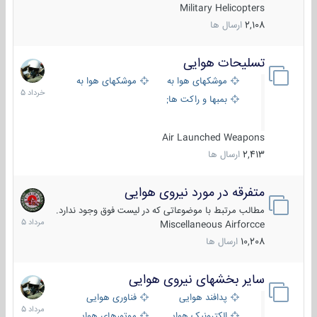
Military Helicopters
2,108
ارسال ها
تسلیحات هوایی
30
خرداد
موشکهای هوا به هوا
موشکهای هوا به سطح
1405
بمبها و راکت های هوایی
Air Launched Weapons
2,413
ارسال ها
متفرقه در مورد نیروی هوایی
7
مرداد
مطالب مرتبط با موضوعاتی که در لیست فوق وجود ندارد.
1405
Miscellaneous Airforcce
10,208
ارسال ها
سایر بخشهای نیروی هوایی
2
مرداد
پدافند هوایی
فناوری هوایی
1405
الکترونیک هوایی
موتورهای هوایی