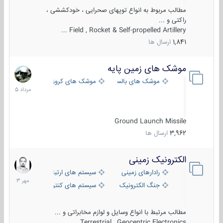
مطالب مربوط به انواع توپهای صحرایی ، خودکششی ،
راکتی و ...
Field , Rocket & Self-propelled Artillery ...
1,841
ارسال ها
موشک های زمین پایه
2
مرداد
موشک های بالستیک
موشک های کروز
1405
Ground Launch Missile
3,962
ارسال ها
الکترونیک زمینی
1
مهر
رادارهای زمینی
سیستم های ارتباطی و جمع آوری اطلاع
1403
جنگ الکترونیک
سیستم های کنترل آتش و تجهیزات الکتر
مطالب مرتبط با انواع وسایل و لوازم مخابراتی و ...
Terrestrial , Geocentric Electronics