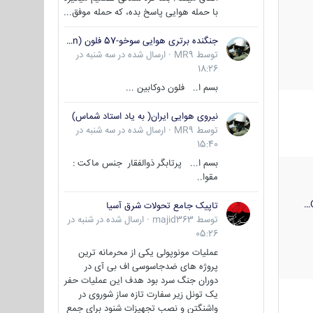
با حمله هوایی پاسخ بده، که حمله موفق...
جنگنده برتری هوایی سوخو-57 فلون (Su-57/Felon)
توسط
MR9
·
ارسال شده در
سه شنبه در
18:26
بسم ا.. فلون دوکابین ...
نیروی هوایی ایران( به یاد استاد شماس)
توسط
MR9
·
ارسال شده در
سه شنبه در
15:40
بسم ا... پرتابگر ذوالفقار جنس ماکت :
مقوا..
تاپیک جامع تحولات شرق آسیا
توسط
majid363
·
ارسال شده در
شنبه در
05:26
عملیات مونوپولی یکی از محرمانه ترین
پروژه های ضدجاسوسی اف بی آی در
دوران جنگ سرد بود هدف این عملیات حفر
یک تونل زیر سفارت تازه ساز شوروی در
واشنگتن و نصب تجهیزات شنود برای جمع