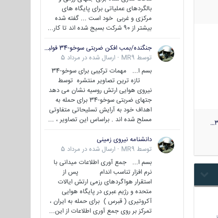
بالگردهای عملیاتی برای پایگاه های
مرکزی و غربی خود است ... گفته شده
بیشتر از 90 شرکت بسیج شده اند تا کار...
جنگنده/بمب افکن ضربتی سوخو-34 فولبک ( Sukhoi Su-34/Fullback)
توسط
MR9
·
ارسال شده در
مرداد 5
بسم ا... مهمات ترکیبی برای سوخو-34
تازه ترین تصاویر منتشره توسط
نیروی هوایی ارتش روسیه نشان می دهد
جتهای ضربتی سوخو-34 برای حمله به
اهداف خود به آرایش تسلیحاتی متفاوتی
مسلح شده اند . براساس این تصاویر ، ...
3
دانشنامه نیروی زمینی
توسط
MR9
·
ارسال شده در
مرداد 5
بسم ا... جمع آوری اطلاعات میدانی با
نرم افزار تناسب اندام پس از
استقرار هواگردهای رزمی ارتش ایالات
متحده و رژیم عبری در پایگاه هوایی
آکروتیری ( قبرس ) برای حمله به ایران ،
تمرکز بر روی جمع آوری اطلاعات از این...
…