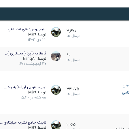
اعلام برخوردهاي انضباطي
3,670
توسط
MR9
ارسال ها
22 دی 1403
گاهنامه نآورد ( میلیتاری )…
90
توسط
EshqAli
ارسال ها
30 اردیبهشت 1401
يني
نیروی هوایی ایران( به یاد …
33,075
توسط
MR9
ظامی
ارسال ها
سه شنبه در 15:40
تاپیک جامع نشریه میلیتاری …
2,065
توسط
MR9
 و ارایه