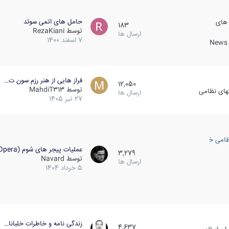
حامل های اتمی سوئد
 های
183
توسط
RezaKiani
ارسال ها
7 اسفند 1400
News &
فراز هایی از هنر رزم سون ت…
12,050
توسط
MahdiT313
کهای نظامی
ارسال ها
27 تیر 1405
ظامی خارجی
عملیات پیجر های شوم (Opera…
3,279
توسط
Navard
ارسال ها
5 خرداد 1404
زندگی نامه و خاطرات خلبانا…
4,637