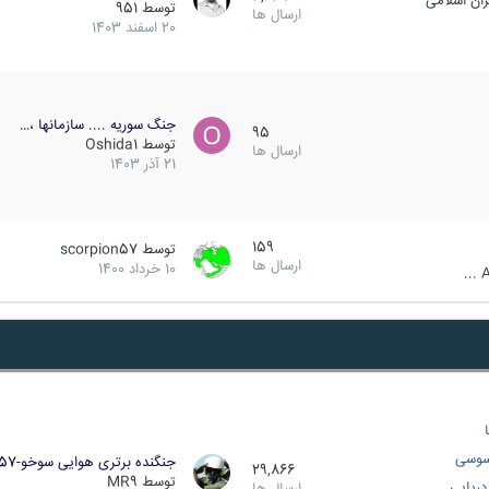
ان اسلامی
توسط
951
ارسال ها
20 اسفند 1403
جنگ سوریه .... سازمانها ،…
95
توسط
Oshida1
ارسال ها
21 آذر 1403
159
توسط
scorpion57
ارسال ها
10 خرداد 1400
A
سوسی
جنگنده برتری هوایی سوخو-57…
29,866
توسط
MR9
ریایی
ارسال ها