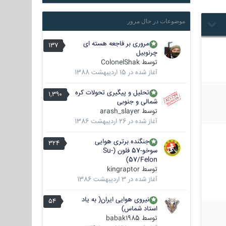
موضوعات در حال مرور
مروری بر فاجعه هسته ای
137
چرنوبیل
توسط
ColonelShak
آغاز شده در
15 اردیبهشت 1388
تحلیل و پیگیری تحولات کره
1,390
شمالی و جنوبی
توسط
arash_slayer
آغاز شده در
26 اردیبهشت 1386
جنگنده برتری هوایی
324
سوخو-57 فلون (Su-
57/Felon)
توسط
kingraptor
آغاز شده در
3 اردیبهشت 1386
نیروی هوایی ایران( به یاد
54
استاد شماس)
توسط
babak1985