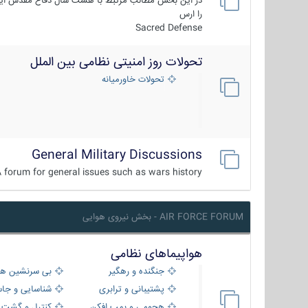
در این بخش مطالب مرتبط با هشت سال دفاع مقدس ایر
را ارس
Sacred Defense
تحولات روز امنیتی نظامی بین الملل
تحولات خاورمیانه
General Military Discussions
 forum for general issues such as wars history ...
AIR FORCE FORUM - بخش نیروی هوایی
هواپیماهای نظامی
جنگنده و رهگیر
بی سرنشین ها
پشتیبانی و ترابری
شناسایی و جا
هجومی و بمب افکن
کنترل و گشت د