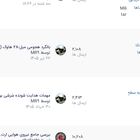
سه شنبه در 18:26
اها
Mili
tar
ری
بالگرد هجومی میل-28 هاوک (…
2,108
ا
توسط
MR9
ارسال ها
22 تیر 1405
به سطح
مهمات هدایت شونده سُرشی یو
2,413
توسط
MR9
ارسال ها
30 خرداد 1405
بررسی جامع نیروی هوایی ارت…
10,208