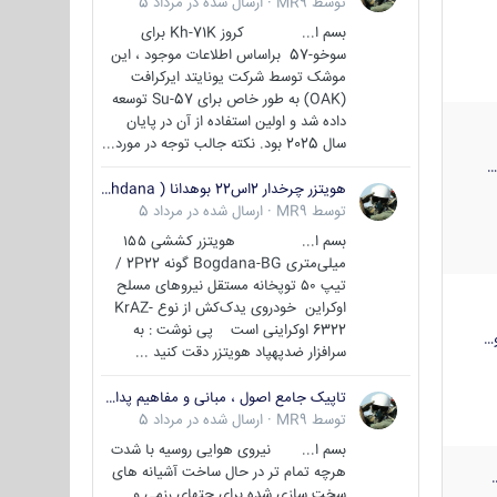
توسط
MR9
·
ارسال شده در
مرداد 5
بسم ا... کروز Kh-71K برای
سوخو-57 براساس اطلاعات موجود ، این
موشک توسط شرکت یونایتد ایرکرافت
(OAK) به طور خاص برای Su-57 توسعه
داده شد و اولین استفاده از آن در پایان
سال 2025 بود. نکته جالب توجه در مورد...
هویتزر چرخدار 2اس22 بوهدانا ( wheeled howitzer 2S22 Bohdana )
توسط
MR9
·
ارسال شده در
مرداد 5
بسم ا... هویتزر کششی ۱۵۵
میلی‌متری Bogdana-BG گونه 2P22 /
تیپ ۵۰ توپخانه مستقل نیروهای مسلح
اوکراین خودروی یدک‌کش از نوع KrAZ-
6322 اوکراینی است پی نوشت : به
…
سرافزار ضدپهپاد هویتزر دقت کنید ...
تاپیک جامع اصول ، مبانی و مفاهیم پدافند غیر عامل
توسط
MR9
·
ارسال شده در
مرداد 5
بسم ا... نیروی هوایی روسیه با شدت
هرچه تمام تر در حال ساخت آشیانه های
سخت سازی شده برای جتهای رزمی و