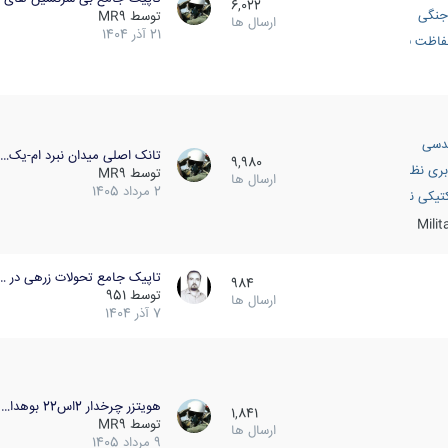
6,022
جنگی
توسط
MR9
ارسال ها
21 آذر 1404
اظت فعال
دسی
تانک اصلی میدان نبرد ام-یک…
9,980
بری نظامی
توسط
MR9
ارسال ها
2 مرداد 1405
انک
تیکی نظامی
Mili
تاپیک جامع تحولات زرهی در …
984
توسط
951
ارسال ها
7 آذر 1404
هویتزر چرخدار 2اس22 بوهدا…
1,841
توسط
MR9
ارسال ها
9 مرداد 1405