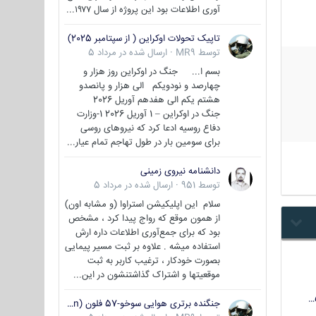
آوری اطلاعات بود این پروژه از سال ۱۹۷۷...
تاپیک تحولات اوکراین ( از سپتامبر 2025)
توسط
MR9
·
ارسال شده در
مرداد 5
بسم ا... جنگ در اوکراین روز هزار و
چهارصد و نودویکم الی هزار و پانصدو
هشتم یکم الی هفدهم آوریل 2026
جنگ در اوکراین – 1 آوریل 2026 1-وزارت
دفاع روسیه ادعا کرد که نیروهای روسی
برای سومین بار در طول تهاجم تمام عیار...
دانشنامه نیروی زمینی
توسط
951
·
ارسال شده در
مرداد 5
سلام این اپلیکیشن استراوا (و مشابه اون)
از همون موقع که رواج پیدا کرد ، مشخص
بود که برای جمع‌آوری اطلاعات داره ارش
استفاده میشه . علاوه بر ثبت مسیر پیمایی
بصورت خودکار ، ترغیب کاربر به ثبت
موقعیتها و اشتراک‌ گذاشتنشون در این...
جنگنده برتری هوایی سوخو-57 فلون (Su-57/Felon)