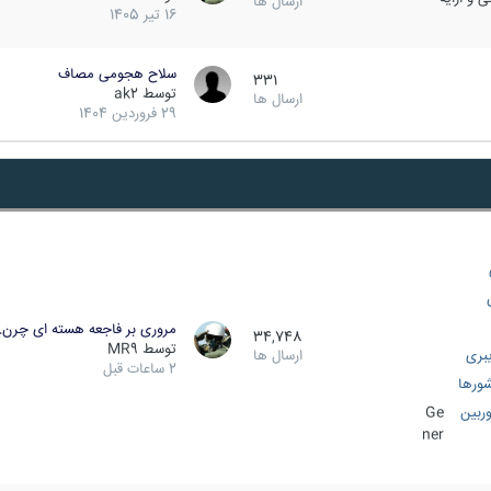
ارسال ها
16 تیر 1405
سلاح هجومی مصاف
331
توسط
ak2
ارسال ها
29 فروردین 1404
مروری بر فاجعه هسته ای چرن
34,748
توسط
MR9
بری
ارسال ها
2 ساعات قبل
ورها
ربین
Ge
ner