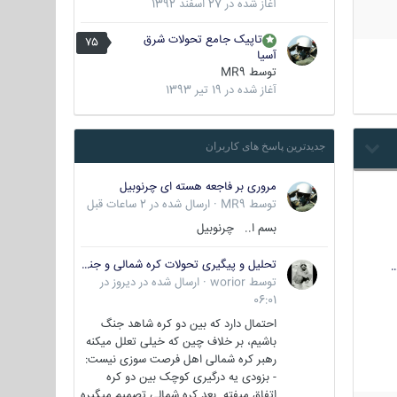
آغاز شده در
27 اسفند 1392
تاپیک جامع تحولات شرق
75
آسیا
توسط
MR9
آغاز شده در
19 تیر 1393
جدیدترین پاسخ های کاربران
مروری بر فاجعه هسته ای چرنوبیل
توسط
MR9
·
ارسال شده در
2 ساعات قبل
بسم ا.. چرنوبیل
تحلیل و پیگیری تحولات کره شمالی و جنوبی
…
توسط
worior
·
ارسال شده در
دیروز در
06:01
احتمال دارد که بین دو کره شاهد جنگ
باشیم، بر خلاف چین که خیلی تعلل میکنه
رهبر کره شمالی اهل فرصت سوزی نیست:
- بزودی یه درگیری کوچک بین دو کره
اتفاق میفته. بعد کره شمالی تصمیم میگیره