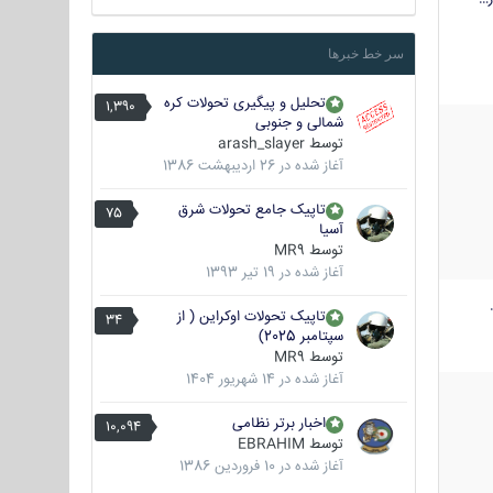
سر خط خبرها
تحلیل و پیگیری تحولات کره
1,390
شمالی و جنوبی
توسط
arash_slayer
آغاز شده در
26 اردیبهشت 1386
تاپیک جامع تحولات شرق
75
آسیا
توسط
MR9
آغاز شده در
19 تیر 1393
تاپیک تحولات اوکراین ( از
34
سپتامبر 2025)
توسط
MR9
آغاز شده در
14 شهریور 1404
اخبار برتر نظامی
10,094
توسط
EBRAHIM
آغاز شده در
10 فروردین 1386