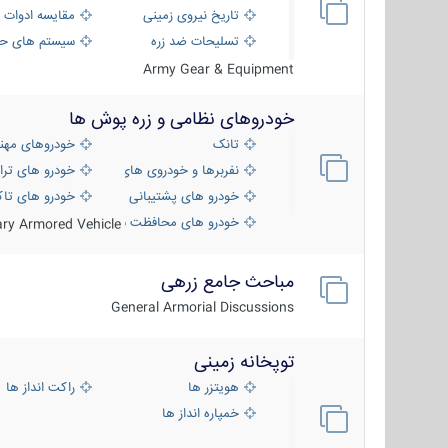
تاریخ نیروی زمینی
مقایسه ادوات 
تسلیحات ضد زره
سیستم های حف
Army Gear & Equipment
خودروهای نظامی و زره پوش ها
تانک
خودروهای مهن
نفربرها و خودروی های رزمی پیاده نظام
خودرو های ترا
خودرو های پشتیبانی آتش ، شناسایی و ضد ت
خودرو های تاک
خودرو های محافظت شده
tary Armored Vehicle
مباحث جامع زرهی
General Armorial Discussions
توپخانه زمینی
هویتزر ها
راکت انداز ها
خمپاره انداز ها