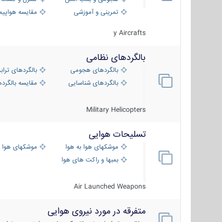
تمرینی و آموزشی
مقایسه هواپیم
y Aircrafts
بالگردهای نظامی
بالگردهای هجومی
بالگردهای تراب
بالگردهای شناسایی
مقایسه بالگرده
Military Helicopters
تسلیحات هوایی
موشکهای هوا به هوا
موشکهای هوا 
بمبها و راکت های هوایی
Air Launched Weapons
متفرقه در مورد نیروی هوایی