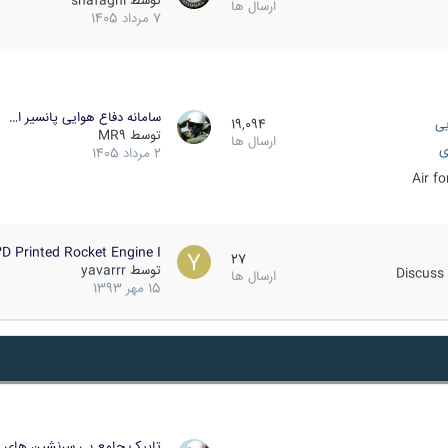
توسط
shafaghi
ارسال ها
7 مرداد 1405
سامانه دفاع هوایی پانسیر ا…
یی
19,094
توسط
MR9
ارسال ها
ی
2 مرداد 1405
Air f
D Printed Rocket Engine I…
27
توسط
yavarrr
Discuss 
ارسال ها
15 مهر 1393
تاپیک جامع بی سرنشین های ز