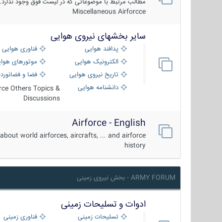
مطالب مرتبط با موضوعاتی که در لیست فوق وجود ندارد.
Miscellaneous Airforcce
سایر بخشهای نیروی هوایی
پدافند هوایی
فناوری هوایی
الکترونیک هوایی
موتورهای هوا
تاریخ نیروی هوایی
فضا و فضانورد
دانشنامه هوایی
orce Others Topics &
Discussions
Airforce - English
about world airforces, aircrafts, ... and airforce
history
ARMY FORUM - بخش نیروی زمینی
ادوات و تسلیحات زمینی
تسلیحات زمینی
فناوری زمینی