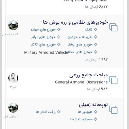
6,022
ارسال ها
خودروهای نظامی و زره پوش ها
29
دقیقه
تانک
خودروهای مهندسی
قبل
نفربرها و خودروی های رزمی پیاده نظام
خودرو های ترابری نظامی
خودرو های پشتیبانی آتش ، شناسایی و ضد تانک
خودرو های تاکتیکی نظامی
خودرو های محافظت شده
Military Armored Vehicle
9,982
ارسال ها
مباحث جامع زرهی
7
آذر
General Armorial Discussions
1404
984
ارسال ها
توپخانه زمینی
1
ساعت
هویتزر ها
راکت انداز ها
قبل
خمپاره انداز ها