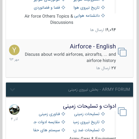
تاریخ نیروی هوایی
فضا و فضانوردی
دانشنامه هوایی
Air force Others Topics &
Discussions
19,094
ارسال ها
Airforce - English
15
مهر
Discuss about world airforces, aircrafts, ... and
1393
airforce history
27
ارسال ها
ARMY FORUM - بخش نیروی زمینی
ادوات و تسلیحات زمینی
21
آذر
تسلیحات زمینی
فناوری زمینی
1404
تاریخ نیروی زمینی
مقایسه ادوات جنگی
تسلیحات ضد زره
سیستم های حفاظت فعال
Army Gear & Equipment