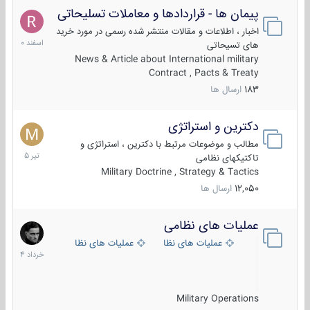
پیمان ها - قراردادها و معاملات تسلیحاتی
7
اسفند
اخبار ، اطلاعات و مقالات منتشر شده رسمی در مورد خرید
1400
های تسیحاتی
News & Article about International military
Contract , Pacts & Treaty
183
ارسال ها
دکترین و استراتژی
27
تیر
مطالب و موضوعات مرتبط با دکترین ، استراتژی و
1405
تاکتیکهای نظامی
Military Doctrine , Strategy & Tactics
12,050
ارسال ها
عملیات های نظامی
5
خرداد
عملیات های نظامی ایران
عملیات های نظامی خارجی
1404
Military Operations