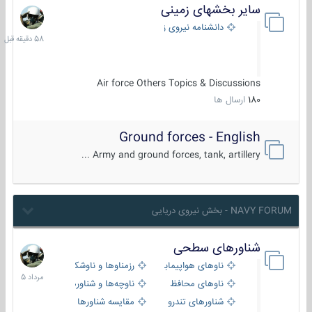
سایر بخشهای زمینی
58
دقیقه
دانشنامه نیروی زمینی
قبل
Air force Others Topics & Discussions
180
ارسال ها
Ground forces - English
Army and ground forces, tank, artillery ...
NAVY FORUM - بخش نیروی دریایی
شناورهای سطحی
2
مرداد
ناوهای هواپیمابر و بالگرد بر
رزمناوها و ناوشکن‌ها
1405
ناوهای محافظ
ناوچه‌ها و شناورهای گشتی
شناورهای تندرو
مقایسه شناورها