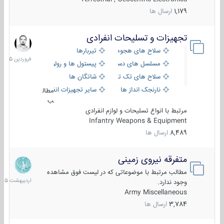
1,179
ارسال ها
تجهیزات و تسلیحات انفرادی
17
فروردین
سلاح های هجومی
تیربارها
1405
مسلسل های دستی
پیستول ها و رولورها
سلاح های تک تیر اندازی
شاتگان ها
نارنجک انداز ها
سایر تجهیزات انفرادی
مطال
ب
مرتبط با انواع تسلیحات و لوازم انفرادی
Infantry Weapons & Equipment
8,489
ارسال ها
متفرقه نیروی زمینی
27
اردیبهش
مطالب مرتبط با موضوعاتی که در لیست فوق مشاهده
1405
وجود ندارد.
Army Miscellaneous
3,784
ارسال ها