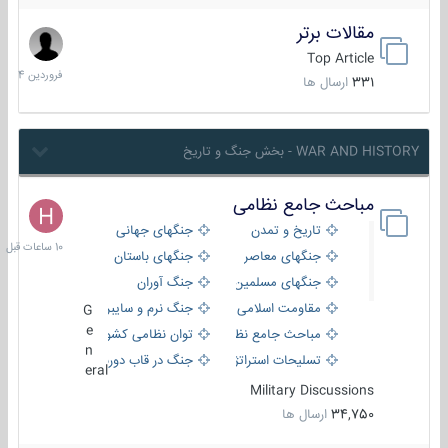
مقالات برتر
29
فروردین
Top Article
1404
331
ارسال ها
WAR AND HISTORY - بخش جنگ و تاریخ
مباحث جامع نظامی
10
ساعات
تاریخ و تمدن
جنگهای جهانی
قبل
جنگهای معاصر
جنگهای باستان
جنگهای مسلمین
جنگ آوران
مقاومت اسلامی
جنگ نرم و سایبری
G
e
مباحث جامع نظامی
توان نظامی کشورها
n
تسلیحات استراتژیک
جنگ در قاب دوربین
eral
Military Discussions
34,750
ارسال ها