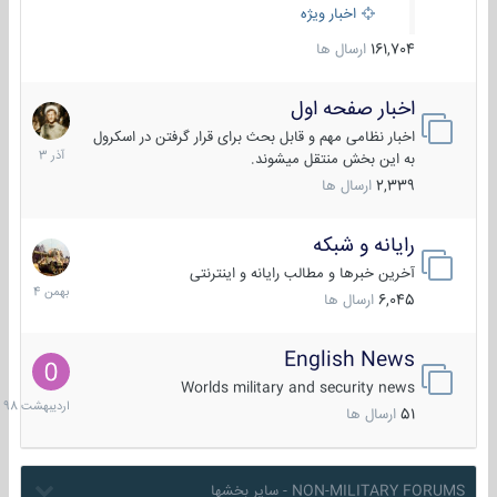
اخبار ویژه
161,704
ارسال ها
اخبار صفحه اول
7
آذر
اخبار نظامی مهم و قابل بحث برای قرار گرفتن در اسکرول
1403
به این بخش منتقل میشوند.
2,339
ارسال ها
رایانه و شبکه
30
بهمن
آخرین خبرها و مطالب رایانه و اینترنتی
1404
6,045
ارسال ها
English News
10
اردیبهش
Worlds military and security news
1398
51
ارسال ها
NON-MILITARY FORUMS - سایر بخشها