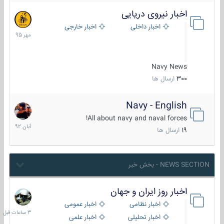
اخبار نیروی دریایی
27
مهر
اخبار داخلی
اخبار خارجی
1395
Navy News
300
ارسال ها
Navy - English
22
آبان
All about navy and naval forces!
1392
19
ارسال ها
NEWS SECTION - بخش خبر
اخبار روز ایران و جهان
3
ساعات
اخبار نظامی
اخبار عمومی
قبل
اخبار تحلیلی
اخبار علمی