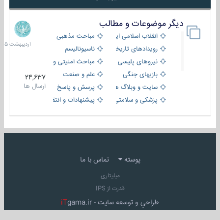
دیگر موضوعات و مطالب
8
اردیبهش
انقلاب اسلامی ایران
مباحث مذهبی
1405
رویدادهای تاریخی و مذهبی
ناسیونالیسم
نیروهای پلیسی
مباحث امنیتی و اطلاعاتی
بازیهای جنگی
علم و صنعت
24,637
ارسال ها
سایت و وبلاگ ها
پرسش و پاسخ
پزشکی و سلامتی
پیشنهادات و انتقادات
پوسته
تماس با ما
میلیتاری
قدرت از IPS
طراحي و توسعه سايت -
gama.ir
iT