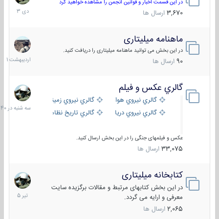
دی
در این قسمت اخبار و قوانین انجمن را مشاهده خواهید کرد
1403
3,670
ارسال ها
ماهنامه میلیتاری
30
اردیبهش
در این بخش می توانید ماهنامه میلیتاری را دریافت کنید.
1401
90
ارسال ها
گالري عكس و فيلم
سه
شنبه
گالري نيروي هوايي
گالري نيروي زميني
در
گالري نيروي دريايي
گالري تاریخ نظامی
15:40
عکس و فیلمهای جنگی را در این بخش ارسال کنید.
33,075
ارسال ها
کتابخانه میلیتاری
16
تیر
در این بخش کتابهای مرتبط و مقالات برگزیده سایت
1405
معرفی و ارایه می گردد.
2,065
ارسال ها