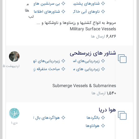
شناورهای پشتیبانی
بی سرنشین های دریایی
م
طا
ناوهای آبی خاکی و نیروبر
شناورهای اطلاعاتی و جاسوسی
لب
مربوط به انواع کشتیها و رزمناوها و ناوشکنها و ...
Military Surface Vessels
6,826
ارسال ها
شناور های زیرسطحی
31
اردیبهش
زیردریایی‌های استراتژیک
زیردریایی‌های تهاجمی
1405
زیردریایی های سبک
مباحث متفرقه زیرسطحی
Submerge Vessels & Submarines
1,540
ارسال ها
هوا دریا
12
دی
بالگردها
هواگردهای بال ثابت
1401
هواناوها