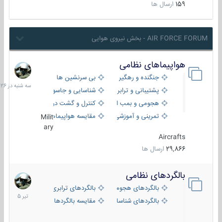
159
ارسال ها
AIR FORCE FORUM - بخش نیروی هوایی
هواپیماهای نظامی
سه
شنبه
جنگنده و رهگیر
بی سرنشین ها
در
پشتیبانی و ترابری
شناسایی و جاسوسی
18:26
هجومی و بمب افکن
کنترل و گشت دریایی
تمرینی و آموزشی
مقایسه هواپیماها
Milit
ary
Aircrafts
29,866
ارسال ها
بالگردهای نظامی
22
تیر
بالگردهای هجومی
بالگردهای ترابری
1405
بالگردهای شناسایی
مقایسه بالگردها