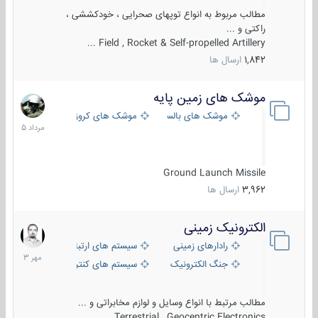
مطالب مربوط به انواع توپهای صحرایی ، خودکششی ،
راکتی و ...
Field , Rocket & Self-propelled Artillery ...
1,842
ارسال ها
موشک های زمین پایه
2
مرداد
موشک های بالستیک
موشک های کروز
1405
Ground Launch Missile
3,962
ارسال ها
الکترونیک زمینی
1
مهر
رادارهای زمینی
سیستم های ارتباطی و جمع آوری اطلاع
1403
جنگ الکترونیک
سیستم های کنترل آتش و تجهیزات الکتر
مطالب مرتبط با انواع وسایل و لوازم مخابراتی و ...
Terrestrial , Geocentric Electronics