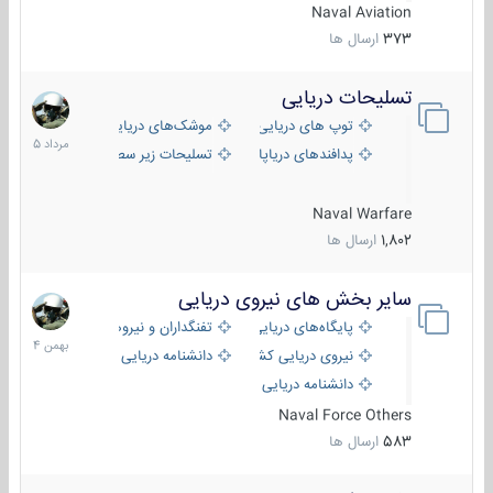
Naval Aviation
373
ارسال ها
تسلیحات دریایی
2
مرداد
توپ های دریایی
موشک‌های دریایی
1405
پدافندهای دریاپایه
تسلیحات زیر سطحی
Naval Warfare
1,802
ارسال ها
سایر بخش های نیروی دریایی
22
بهمن
پایگاه‌های دریایی
تفنگداران و نیروهای ویژه‌ی دریایی
1404
نیروی دریایی کشورهای مختلف
دانشنامه دریایی
دانشنامه دریایی کپی
Naval Force Others
583
ارسال ها