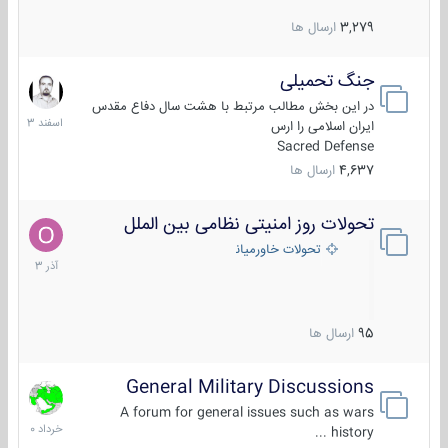
3,279
ارسال ها
جنگ تحمیلی
20
اسفند
در این بخش مطالب مرتبط با هشت سال دفاع مقدس
1403
ایران اسلامی را ارس
Sacred Defense
4,637
ارسال ها
تحولات روز امنیتی نظامی بین الملل
21
آذر
تحولات خاورمیانه
1403
95
ارسال ها
General Military Discussions
10
خرداد
A forum for general issues such as wars
1400
history ...