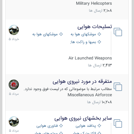
Military Helicopters
2,108
ارسال ها
تسلیحات هوایی
30
خرداد
موشکهای هوا به هوا
موشکهای هوا به سطح
1405
بمبها و راکت های هوایی
Air Launched Weapons
2,413
ارسال ها
متفرقه در مورد نیروی هوایی
7
مرداد
مطالب مرتبط با موضوعاتی که در لیست فوق وجود ندارد.
1405
Miscellaneous Airforcce
10,208
ارسال ها
سایر بخشهای نیروی هوایی
2
مرداد
پدافند هوایی
فناوری هوایی
1405
الکترونیک هوایی
موتورهای هوایی