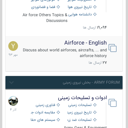
تاریخ نیروی هوایی
فضا و فضانوردی
دانشنامه هوایی
Air force Others Topics &
Discussions
19,094
ارسال ها
Airforce - English
15
مهر
Discuss about world airforces, aircrafts, ... and
1393
airforce history
27
ارسال ها
ARMY FORUM - بخش نیروی زمینی
ادوات و تسلیحات زمینی
21
آذر
تسلیحات زمینی
فناوری زمینی
1404
تاریخ نیروی زمینی
مقایسه ادوات جنگی
تسلیحات ضد زره
سیستم های حفاظت فعال
Army Gear & Equipment