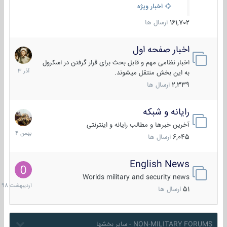
اخبار ویژه
161,702
ارسال ها
اخبار صفحه اول
7
آذر
اخبار نظامی مهم و قابل بحث برای قرار گرفتن در اسکرول
1403
به این بخش منتقل میشوند.
2,339
ارسال ها
رایانه و شبکه
30
بهمن
آخرین خبرها و مطالب رایانه و اینترنتی
1404
6,045
ارسال ها
English News
10
اردیبهش
Worlds military and security news
1398
51
ارسال ها
NON-MILITARY FORUMS - سایر بخشها