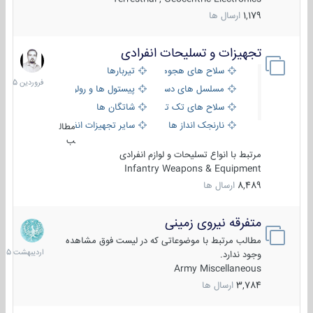
1,179
ارسال ها
تجهیزات و تسلیحات انفرادی
17
فروردین
سلاح های هجومی
تیربارها
1405
مسلسل های دستی
پیستول ها و رولورها
سلاح های تک تیر اندازی
شاتگان ها
نارنجک انداز ها
سایر تجهیزات انفرادی
مطال
ب
مرتبط با انواع تسلیحات و لوازم انفرادی
Infantry Weapons & Equipment
8,489
ارسال ها
متفرقه نیروی زمینی
27
اردیبهش
مطالب مرتبط با موضوعاتی که در لیست فوق مشاهده
1405
وجود ندارد.
Army Miscellaneous
3,784
ارسال ها