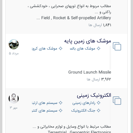
مطالب مربوط به انواع توپهای صحرایی ، خودکششی ،
راکتی و ...
Field , Rocket & Self-propelled Artillery ...
1,841
ارسال ها
موشک های زمین پایه
2
مرداد
موشک های بالستیک
موشک های کروز
1405
Ground Launch Missile
3,962
ارسال ها
الکترونیک زمینی
1
مهر
رادارهای زمینی
سیستم های ارتباطی و جمع آوری اطلاع
1403
جنگ الکترونیک
سیستم های کنترل آتش و تجهیزات الکتر
مطالب مرتبط با انواع وسایل و لوازم مخابراتی و ...
Terrestrial , Geocentric Electronics