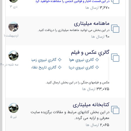
دی
در این قسمت اخبار و قوانین انجمن را مشاهده خواهید کرد
1403
3,670
ارسال ها
ماهنامه میلیتاری
30
اردیبهش
در این بخش می توانید ماهنامه میلیتاری را دریافت کنید.
1401
90
ارسال ها
گالري عكس و فيلم
سه
شنبه
گالري نيروي هوايي
گالري نيروي زميني
در
گالري نيروي دريايي
گالري تاریخ نظامی
15:40
عکس و فیلمهای جنگی را در این بخش ارسال کنید.
33,075
ارسال ها
کتابخانه میلیتاری
16
تیر
در این بخش کتابهای مرتبط و مقالات برگزیده سایت
1405
معرفی و ارایه می گردد.
2,065
ارسال ها