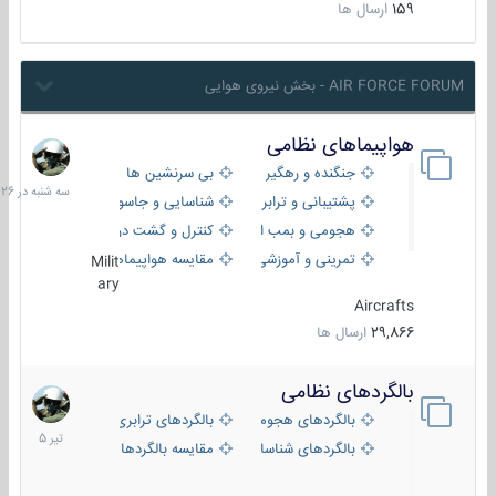
159
ارسال ها
AIR FORCE FORUM - بخش نیروی هوایی
هواپیماهای نظامی
سه
شنبه
جنگنده و رهگیر
بی سرنشین ها
در
پشتیبانی و ترابری
شناسایی و جاسوسی
18:26
هجومی و بمب افکن
کنترل و گشت دریایی
تمرینی و آموزشی
مقایسه هواپیماها
Milit
ary
Aircrafts
29,866
ارسال ها
بالگردهای نظامی
22
تیر
بالگردهای هجومی
بالگردهای ترابری
1405
بالگردهای شناسایی
مقایسه بالگردها