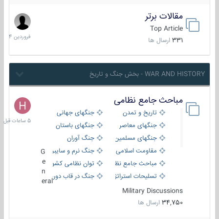
مقالات برتر
29
فروردین
Top Article
1404
331
ارسال ها
WAR AND HISTORY - بخش جنگ و تاریخ
مباحث جامع نظامی
5
ساعات
تاریخ و تمدن
جنگهای جهانی
قبل
جنگهای معاصر
جنگهای باستان
جنگهای مسلمین
جنگ آوران
مقاومت اسلامی
جنگ نرم و سایبری
G
e
مباحث جامع نظامی
توان نظامی کشورها
n
تسلیحات استراتژیک
جنگ در قاب دوربین
eral
Military Discussions
34,750
ارسال ها