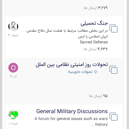
3,279
ارسال ها
جنگ تحمیلی
20
اسفند
در این بخش مطالب مرتبط با هشت سال دفاع مقدس
1403
ایران اسلامی را ارس
Sacred Defense
4,637
ارسال ها
تحولات روز امنیتی نظامی بین الملل
21
آذر
تحولات خاورمیانه
1403
95
ارسال ها
General Military Discussions
10
خرداد
A forum for general issues such as wars
1400
history ...