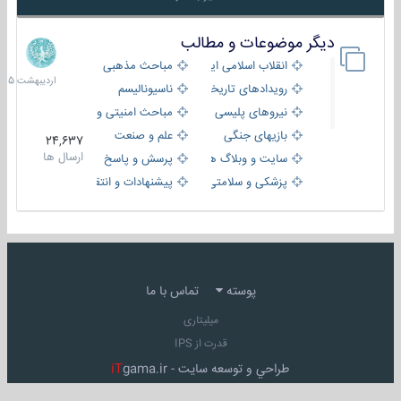
دیگر موضوعات و مطالب
8
اردیبهش
انقلاب اسلامی ایران
مباحث مذهبی
1405
رویدادهای تاریخی و مذهبی
ناسیونالیسم
نیروهای پلیسی
مباحث امنیتی و اطلاعاتی
بازیهای جنگی
علم و صنعت
24,637
ارسال ها
سایت و وبلاگ ها
پرسش و پاسخ
پزشکی و سلامتی
پیشنهادات و انتقادات
پوسته
تماس با ما
میلیتاری
قدرت از IPS
طراحي و توسعه سايت -
gama.ir
iT