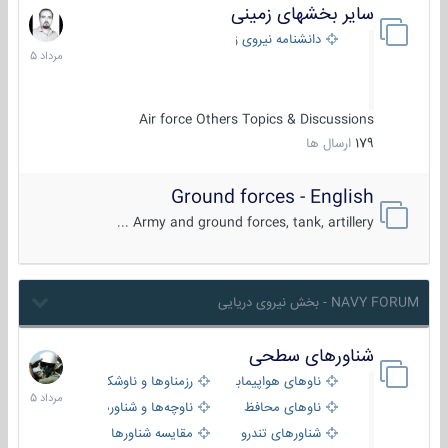
سایر بخشهای زمینی
9
مرداد
دانشنامه نیروی زمینی
1405
Air force Others Topics & Discussions
179
ارسال ها
Ground forces - English
Army and ground forces, tank, artillery ...
NAVY FORUM - بخش نیروی دریایی
شناورهای سطحی
2
مرداد
ناوهای هواپیمابر و بالگرد بر
رزمناوها و ناوشکن‌ها
1405
ناوهای محافظ
ناوچه‌ها و شناورهای گشتی
شناورهای تندرو
مقایسه شناورها