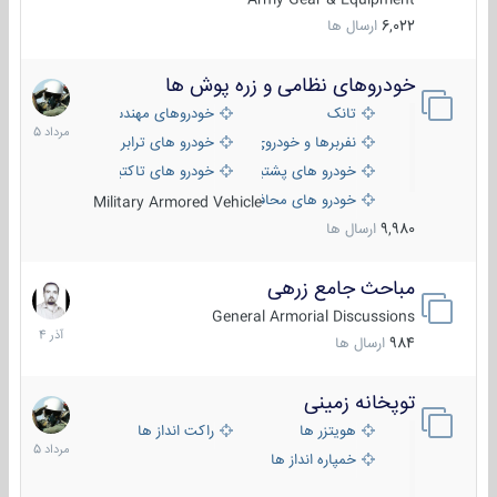
6,022
ارسال ها
خودروهای نظامی و زره پوش ها
2
مرداد
تانک
خودروهای مهندسی
1405
نفربرها و خودروی های رزمی پیاده نظام
خودرو های ترابری نظامی
خودرو های پشتیبانی آتش ، شناسایی و ضد تانک
خودرو های تاکتیکی نظامی
خودرو های محافظت شده
Military Armored Vehicle
9,980
ارسال ها
مباحث جامع زرهی
7
آذر
General Armorial Discussions
1404
984
ارسال ها
توپخانه زمینی
9
مرداد
هویتزر ها
راکت انداز ها
1405
خمپاره انداز ها