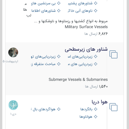
شناورهای پشتیبانی
بی سرنشین های دریایی
م
طا
ناوهای آبی خاکی و نیروبر
شناورهای اطلاعاتی و جاسوسی
لب
مربوط به انواع کشتیها و رزمناوها و ناوشکنها و ...
Military Surface Vessels
6,826
ارسال ها
شناور های زیرسطحی
31
اردیبهش
زیردریایی‌های استراتژیک
زیردریایی‌های تهاجمی
1405
زیردریایی های سبک
مباحث متفرقه زیرسطحی
Submerge Vessels & Submarines
1,540
ارسال ها
هوا دریا
12
دی
بالگردها
هواگردهای بال ثابت
1401
هواناوها