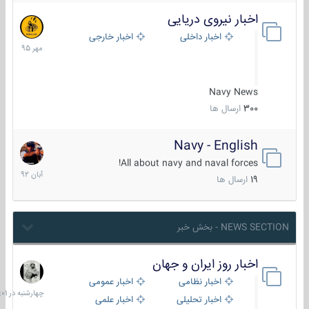
اخبار نیروی دریایی
27
مهر
اخبار داخلی
اخبار خارجی
1395
Navy News
300
ارسال ها
Navy - English
22
آبان
All about navy and naval forces!
1392
19
ارسال ها
NEWS SECTION - بخش خبر
اخبار روز ایران و جهان
چهارشنبه
در
اخبار نظامی
اخبار عمومی
06:01
اخبار تحلیلی
اخبار علمی