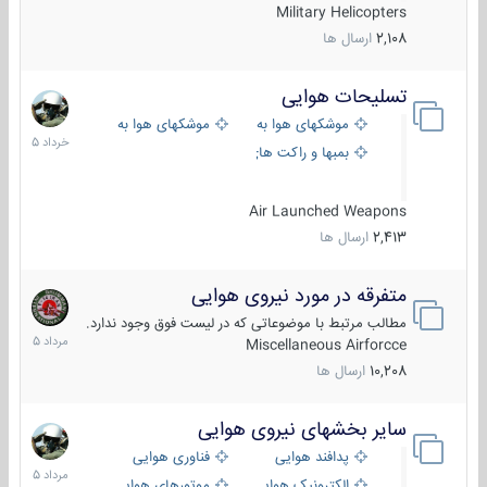
Military Helicopters
2,108
ارسال ها
تسلیحات هوایی
30
خرداد
موشکهای هوا به هوا
موشکهای هوا به سطح
1405
بمبها و راکت های هوایی
Air Launched Weapons
2,413
ارسال ها
متفرقه در مورد نیروی هوایی
7
مرداد
مطالب مرتبط با موضوعاتی که در لیست فوق وجود ندارد.
1405
Miscellaneous Airforcce
10,208
ارسال ها
سایر بخشهای نیروی هوایی
2
مرداد
پدافند هوایی
فناوری هوایی
1405
الکترونیک هوایی
موتورهای هوایی