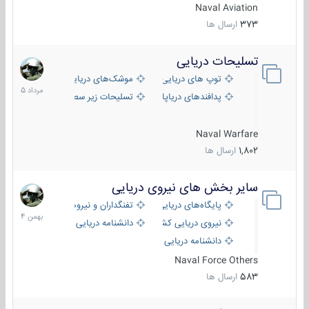
Naval Aviation
373
ارسال ها
تسلیحات دریایی
2
مرداد
توپ های دریایی
موشک‌های دریایی
1405
پدافندهای دریاپایه
تسلیحات زیر سطحی
Naval Warfare
1,802
ارسال ها
سایر بخش های نیروی دریایی
22
بهمن
پایگاه‌های دریایی
تفنگداران و نیروهای ویژه‌ی دریایی
1404
نیروی دریایی کشورهای مختلف
دانشنامه دریایی
دانشنامه دریایی کپی
Naval Force Others
583
ارسال ها