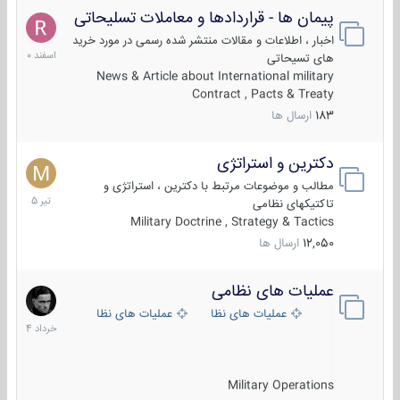
پیمان ها - قراردادها و معاملات تسلیحاتی
7
اسفند
اخبار ، اطلاعات و مقالات منتشر شده رسمی در مورد خرید
1400
های تسیحاتی
News & Article about International military
Contract , Pacts & Treaty
183
ارسال ها
دکترین و استراتژی
27
تیر
مطالب و موضوعات مرتبط با دکترین ، استراتژی و
1405
تاکتیکهای نظامی
Military Doctrine , Strategy & Tactics
12,050
ارسال ها
عملیات های نظامی
5
خرداد
عملیات های نظامی ایران
عملیات های نظامی خارجی
1404
Military Operations