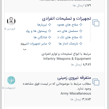
1,179
ارسال ها
تجهیزات و تسلیحات انفرادی
17
فروردین
سلاح های هجومی
تیربارها
1405
مسلسل های دستی
پیستول ها و رولورها
سلاح های تک تیر اندازی
شاتگان ها
نارنجک انداز ها
سایر تجهیزات انفرادی
مطال
ب
مرتبط با انواع تسلیحات و لوازم انفرادی
Infantry Weapons & Equipment
8,489
ارسال ها
متفرقه نیروی زمینی
27
اردیبهش
مطالب مرتبط با موضوعاتی که در لیست فوق مشاهده
1405
وجود ندارد.
Army Miscellaneous
3,784
ارسال ها