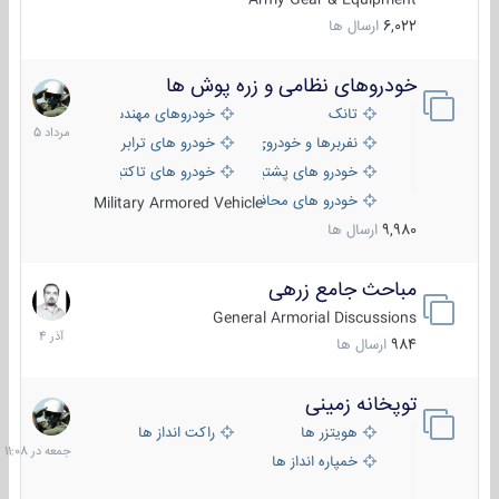
6,022
ارسال ها
خودروهای نظامی و زره پوش ها
2
مرداد
تانک
خودروهای مهندسی
1405
نفربرها و خودروی های رزمی پیاده نظام
خودرو های ترابری نظامی
خودرو های پشتیبانی آتش ، شناسایی و ضد تانک
خودرو های تاکتیکی نظامی
خودرو های محافظت شده
Military Armored Vehicle
9,980
ارسال ها
مباحث جامع زرهی
7
آذر
General Armorial Discussions
1404
984
ارسال ها
توپخانه زمینی
جمعه
در
هویتزر ها
راکت انداز ها
11:08
خمپاره انداز ها