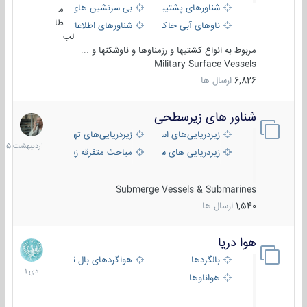
شناورهای پشتیبانی
بی سرنشین های دریایی
م
طا
ناوهای آبی خاکی و نیروبر
شناورهای اطلاعاتی و جاسوسی
لب
مربوط به انواع کشتیها و رزمناوها و ناوشکنها و ...
Military Surface Vessels
6,826
ارسال ها
شناور های زیرسطحی
31
اردیبهش
زیردریایی‌های استراتژیک
زیردریایی‌های تهاجمی
1405
زیردریایی های سبک
مباحث متفرقه زیرسطحی
Submerge Vessels & Submarines
1,540
ارسال ها
هوا دریا
12
دی
بالگردها
هواگردهای بال ثابت
1401
هواناوها