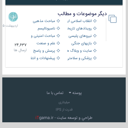
دیگر موضوعات و مطالب
8
اردیبهش
انقلاب اسلامی ایران
مباحث مذهبی
1405
رویدادهای تاریخی و مذهبی
ناسیونالیسم
نیروهای پلیسی
مباحث امنیتی و اطلاعاتی
بازیهای جنگی
علم و صنعت
24,637
ارسال ها
سایت و وبلاگ ها
پرسش و پاسخ
پزشکی و سلامتی
پیشنهادات و انتقادات
پوسته
تماس با ما
میلیتاری
قدرت از IPS
طراحي و توسعه سايت -
gama.ir
iT