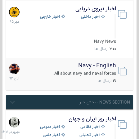
اخبار نیروی دریایی
27
مهر
اخبار داخلی
اخبار خارجی
1395
Navy News
300
ارسال ها
Navy - English
22
آبان
All about navy and naval forces!
1392
19
ارسال ها
NEWS SECTION - بخش خبر
اخبار روز ایران و جهان
دیروز
در
اخبار نظامی
اخبار عمومی
06:01
اخبار تحلیلی
اخبار علمی