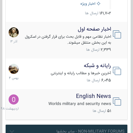
اخبار ویژه
161,702
ارسال ها
اخبار صفحه اول
7
آذر
اخبار نظامی مهم و قابل بحث برای قرار گرفتن در اسکرول
1403
به این بخش منتقل میشوند.
2,339
ارسال ها
رایانه و شبکه
30
بهمن
آخرین خبرها و مطالب رایانه و اینترنتی
1404
6,045
ارسال ها
English News
10
اردیبهش
Worlds military and security news
1398
51
ارسال ها
NON-MILITARY FORUMS - سایر بخشها