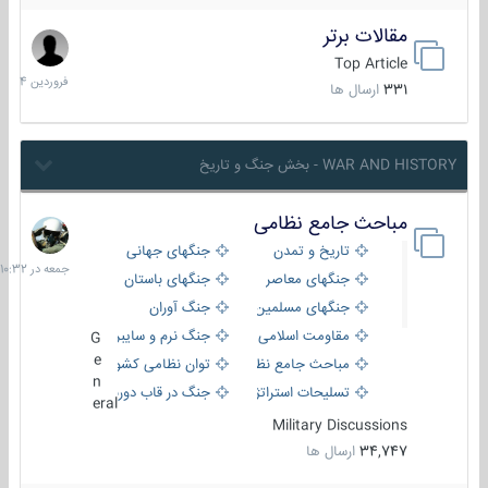
مقالات برتر
29
فروردین
Top Article
1404
331
ارسال ها
WAR AND HISTORY - بخش جنگ و تاریخ
مباحث جامع نظامی
جمعه
در
تاریخ و تمدن
جنگهای جهانی
10:32
جنگهای معاصر
جنگهای باستان
جنگهای مسلمین
جنگ آوران
مقاومت اسلامی
جنگ نرم و سایبری
G
e
مباحث جامع نظامی
توان نظامی کشورها
n
تسلیحات استراتژیک
جنگ در قاب دوربین
eral
Military Discussions
34,747
ارسال ها