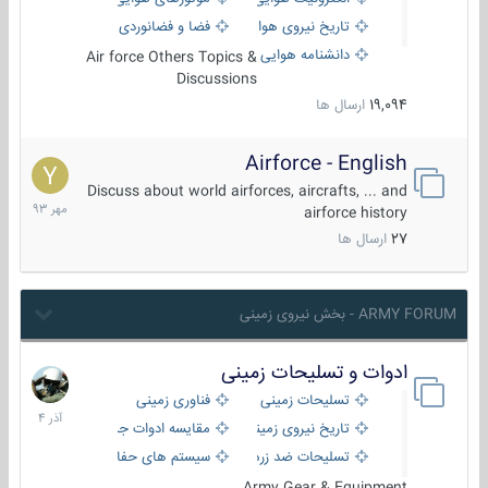
تاریخ نیروی هوایی
فضا و فضانوردی
دانشنامه هوایی
Air force Others Topics &
Discussions
19,094
ارسال ها
Airforce - English
15
مهر
Discuss about world airforces, aircrafts, ... and
1393
airforce history
27
ارسال ها
ARMY FORUM - بخش نیروی زمینی
ادوات و تسلیحات زمینی
21
آذر
تسلیحات زمینی
فناوری زمینی
1404
تاریخ نیروی زمینی
مقایسه ادوات جنگی
تسلیحات ضد زره
سیستم های حفاظت فعال
Army Gear & Equipment