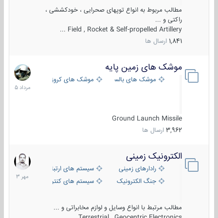
مطالب مربوط به انواع توپهای صحرایی ، خودکششی ،
راکتی و ...
Field , Rocket & Self-propelled Artillery ...
1,841
ارسال ها
موشک های زمین پایه
2
مرداد
موشک های بالستیک
موشک های کروز
1405
Ground Launch Missile
3,962
ارسال ها
الکترونیک زمینی
1
مهر
رادارهای زمینی
سیستم های ارتباطی و جمع آوری اطلاع
1403
جنگ الکترونیک
سیستم های کنترل آتش و تجهیزات الکتر
مطالب مرتبط با انواع وسایل و لوازم مخابراتی و ...
Terrestrial , Geocentric Electronics