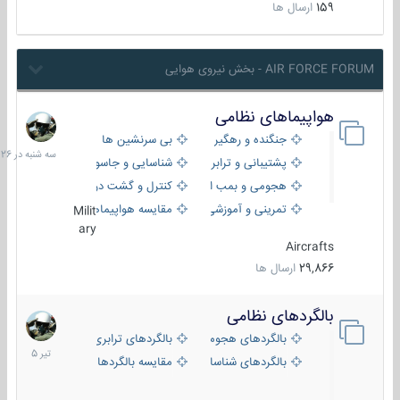
159
ارسال ها
AIR FORCE FORUM - بخش نیروی هوایی
هواپیماهای نظامی
سه
شنبه
جنگنده و رهگیر
بی سرنشین ها
در
پشتیبانی و ترابری
شناسایی و جاسوسی
18:26
هجومی و بمب افکن
کنترل و گشت دریایی
تمرینی و آموزشی
مقایسه هواپیماها
Milit
ary
Aircrafts
29,866
ارسال ها
بالگردهای نظامی
22
تیر
بالگردهای هجومی
بالگردهای ترابری
1405
بالگردهای شناسایی
مقایسه بالگردها