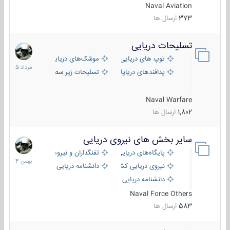
Naval Aviation
373
ارسال ها
تسلیحات دریایی
2
مرداد
توپ های دریایی
موشک‌های دریایی
1405
پدافندهای دریاپایه
تسلیحات زیر سطحی
Naval Warfare
1,802
ارسال ها
سایر بخش های نیروی دریایی
22
بهمن
پایگاه‌های دریایی
تفنگداران و نیروهای ویژه‌ی دریایی
1404
نیروی دریایی کشورهای مختلف
دانشنامه دریایی
دانشنامه دریایی کپی
Naval Force Others
583
ارسال ها