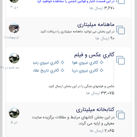
دی
در این قسمت اخبار و قوانین انجمن را مشاهده خواهید کرد
1403
3,670
ارسال ها
ماهنامه میلیتاری
30
اردیبهش
در این بخش می توانید ماهنامه میلیتاری را دریافت کنید.
1401
90
ارسال ها
گالري عكس و فيلم
سه
شنبه
گالري نيروي هوايي
گالري نيروي زميني
در
گالري نيروي دريايي
گالري تاریخ نظامی
15:40
عکس و فیلمهای جنگی را در این بخش ارسال کنید.
33,075
ارسال ها
کتابخانه میلیتاری
16
تیر
در این بخش کتابهای مرتبط و مقالات برگزیده سایت
1405
معرفی و ارایه می گردد.
2,065
ارسال ها