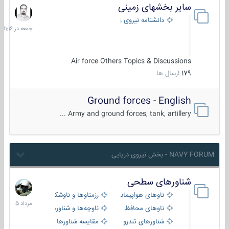
سایر بخشهای زمینی
جمعه
در
دانشنامه نیروی زمینی
11:16
Air force Others Topics & Discussions
179
ارسال ها
Ground forces - English
Army and ground forces, tank, artillery ...
NAVY FORUM - بخش نیروی دریایی
شناورهای سطحی
2
مرداد
ناوهای هواپیمابر و بالگرد بر
رزمناوها و ناوشکن‌ها
1405
ناوهای محافظ
ناوچه‌ها و شناورهای گشتی
شناورهای تندرو
مقایسه شناورها