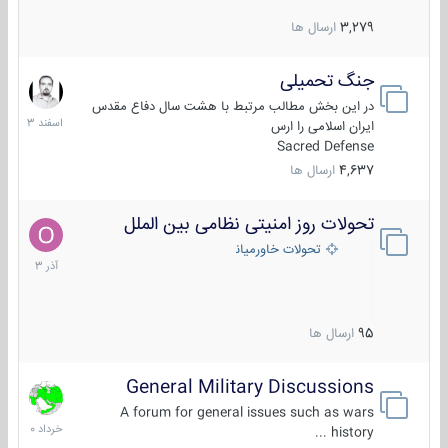
3,279
ارسال ها
جنگ تحمیلی
20
اسفند
در این بخش مطالب مرتبط با هشت سال دفاع مقدس
1403
ایران اسلامی را ارس
Sacred Defense
4,637
ارسال ها
تحولات روز امنیتی نظامی بین الملل
21
آذر
تحولات خاورمیانه
1403
95
ارسال ها
General Military Discussions
10
خرداد
A forum for general issues such as wars
1400
history ...