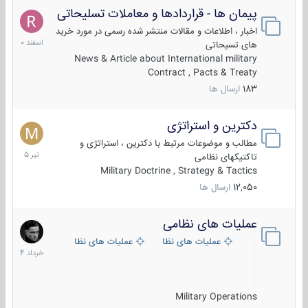
پیمان ها - قراردادها و معاملات تسلیحاتی
7
اسفند
اخبار ، اطلاعات و مقالات منتشر شده رسمی در مورد خرید
1400
های تسیحاتی
News & Article about International military
Contract , Pacts & Treaty
183
ارسال ها
دکترین و استراتژی
27
تیر
مطالب و موضوعات مرتبط با دکترین ، استراتژی و
1405
تاکتیکهای نظامی
Military Doctrine , Strategy & Tactics
12,050
ارسال ها
عملیات های نظامی
5
خرداد
عملیات های نظامی ایران
عملیات های نظامی خارجی
1404
Military Operations