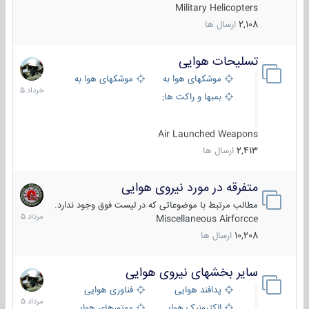
Military Helicopters
2,108
ارسال ها
تسلیحات هوایی
30
خرداد
موشکهای هوا به هوا
موشکهای هوا به سطح
1405
بمبها و راکت های هوایی
Air Launched Weapons
2,413
ارسال ها
متفرقه در مورد نیروی هوایی
7
مرداد
مطالب مرتبط با موضوعاتی که در لیست فوق وجود ندارد.
1405
Miscellaneous Airforcce
10,208
ارسال ها
سایر بخشهای نیروی هوایی
2
مرداد
پدافند هوایی
فناوری هوایی
1405
الکترونیک هوایی
موتورهای هوایی