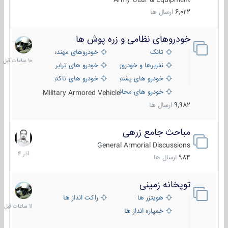
6,022
ارسال ها
خودروهای نظامی و زره پوش ها
10
ساعات
تانک
خودروهای مهندسی
قبل
نفربرها و خودروی های رزمی پیاده نظام
خودرو های ترابری نظامی
خودرو های پشتیبانی آتش ، شناسایی و ضد تانک
خودرو های تاکتیکی نظامی
خودرو های محافظت شده
Military Armored Vehicle
9,982
ارسال ها
مباحث جامع زرهی
7
آذر
General Armorial Discussions
1404
984
ارسال ها
توپخانه زمینی
11
ساعات
هویتزر ها
راکت انداز ها
قبل
خمپاره انداز ها