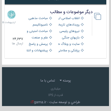
دیگر موضوعات و مطالب
8
اردیبهش
انقلاب اسلامی ایران
مباحث مذهبی
1405
رویدادهای تاریخی و مذهبی
ناسیونالیسم
نیروهای پلیسی
مباحث امنیتی و اطلاعاتی
بازیهای جنگی
علم و صنعت
24,637
ارسال ها
سایت و وبلاگ ها
پرسش و پاسخ
پزشکی و سلامتی
پیشنهادات و انتقادات
پوسته
تماس با ما
میلیتاری
قدرت از IPS
طراحي و توسعه سايت -
gama.ir
iT