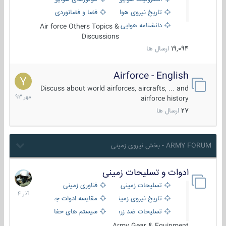
تاریخ نیروی هوایی
فضا و فضانوردی
دانشنامه هوایی
Air force Others Topics &
Discussions
19,094
ارسال ها
Airforce - English
15
مهر
Discuss about world airforces, aircrafts, ... and
1393
airforce history
27
ارسال ها
ARMY FORUM - بخش نیروی زمینی
ادوات و تسلیحات زمینی
21
آذر
تسلیحات زمینی
فناوری زمینی
1404
تاریخ نیروی زمینی
مقایسه ادوات جنگی
تسلیحات ضد زره
سیستم های حفاظت فعال
Army Gear & Equipment