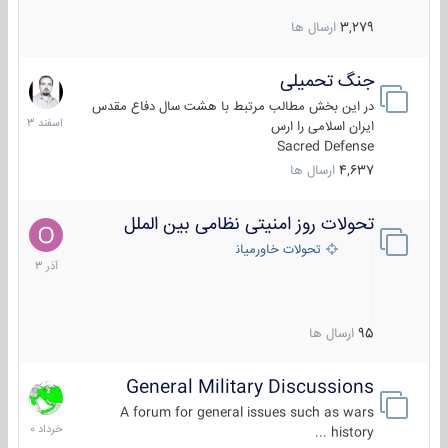
3,279
ارسال ها
جنگ تحمیلی
20
اسفند
در این بخش مطالب مرتبط با هشت سال دفاع مقدس
1403
ایران اسلامی را ارس
Sacred Defense
4,637
ارسال ها
تحولات روز امنیتی نظامی بین الملل
21
آذر
تحولات خاورمیانه
1403
95
ارسال ها
General Military Discussions
10
خرداد
A forum for general issues such as wars
1400
history ...