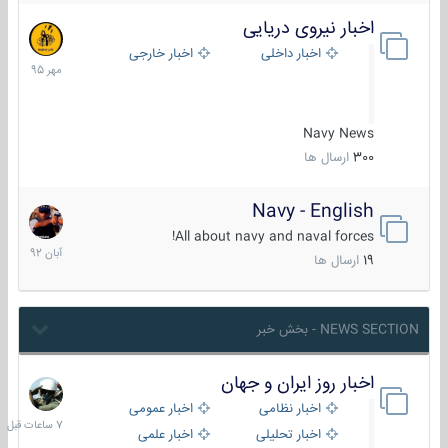
اخبار نیروی دریایی
27
مهر
اخبار داخلی
اخبار خارجی
1395
Navy News
300
ارسال ها
Navy - English
22
آبان
All about navy and naval forces!
1392
19
ارسال ها
NEWS SECTION - بخش خبر
اخبار روز ایران و جهان
7
ساعات
اخبار نظامی
اخبار عمومی
قبل
اخبار تحلیلی
اخبار علمی