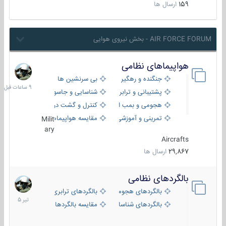
159
ارسال ها
AIR FORCE FORUM - بخش نیروی هوایی
هواپیماهای نظامی
9
ساعات
جنگنده و رهگیر
بی سرنشین ها
قبل
پشتیبانی و ترابری
شناسایی و جاسوسی
هجومی و بمب افکن
کنترل و گشت دریایی
تمرینی و آموزشی
مقایسه هواپیماها
Milit
ary
Aircrafts
29,867
ارسال ها
بالگردهای نظامی
22
تیر
بالگردهای هجومی
بالگردهای ترابری
1405
بالگردهای شناسایی
مقایسه بالگردها