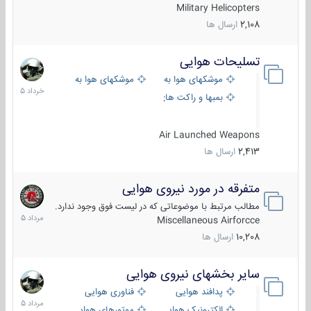
Military Helicopters
2,108
ارسال ها
تسلیحات هوایی
30
خرداد
موشکهای هوا به هوا
موشکهای هوا به سطح
1405
بمبها و راکت های هوایی
Air Launched Weapons
2,413
ارسال ها
متفرقه در مورد نیروی هوایی
7
مرداد
مطالب مرتبط با موضوعاتی که در لیست فوق وجود ندارد.
1405
Miscellaneous Airforcce
10,208
ارسال ها
سایر بخشهای نیروی هوایی
2
مرداد
پدافند هوایی
فناوری هوایی
1405
الکترونیک هوایی
موتورهای هوایی