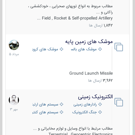
مطالب مربوط به انواع توپهای صحرایی ، خودکششی ،
راکتی و ...
Field , Rocket & Self-propelled Artillery ...
1,842
ارسال ها
موشک های زمین پایه
2
مرداد
موشک های بالستیک
موشک های کروز
1405
Ground Launch Missile
3,962
ارسال ها
الکترونیک زمینی
1
مهر
رادارهای زمینی
سیستم های ارتباطی و جمع آوری اطلاع
1403
جنگ الکترونیک
سیستم های کنترل آتش و تجهیزات الکتر
مطالب مرتبط با انواع وسایل و لوازم مخابراتی و ...
Terrestrial , Geocentric Electronics