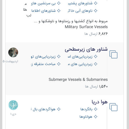
شناورهای پشتیبانی
بی سرنشین های دریایی
م
طا
ناوهای آبی خاکی و نیروبر
شناورهای اطلاعاتی و جاسوسی
لب
مربوط به انواع کشتیها و رزمناوها و ناوشکنها و ...
Military Surface Vessels
6,826
ارسال ها
شناور های زیرسطحی
31
اردیبهش
زیردریایی‌های استراتژیک
زیردریایی‌های تهاجمی
1405
زیردریایی های سبک
مباحث متفرقه زیرسطحی
Submerge Vessels & Submarines
1,540
ارسال ها
هوا دریا
12
دی
بالگردها
هواگردهای بال ثابت
1401
هواناوها