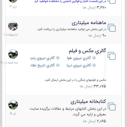
دی
در این قسمت اخبار و قوانین انجمن را مشاهده خواهید کرد
1403
3,670
ارسال ها
ماهنامه میلیتاری
30
اردیبهش
در این بخش می توانید ماهنامه میلیتاری را دریافت کنید.
1401
90
ارسال ها
گالري عكس و فيلم
سه
شنبه
گالري نيروي هوايي
گالري نيروي زميني
در
گالري نيروي دريايي
گالري تاریخ نظامی
15:40
عکس و فیلمهای جنگی را در این بخش ارسال کنید.
33,075
ارسال ها
کتابخانه میلیتاری
16
تیر
در این بخش کتابهای مرتبط و مقالات برگزیده سایت
1405
معرفی و ارایه می گردد.
2,065
ارسال ها