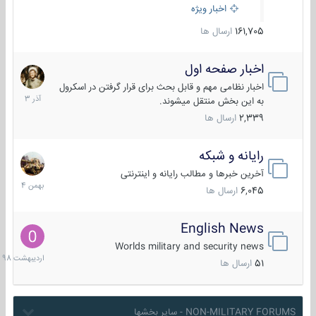
اخبار ویژه
161,705
ارسال ها
اخبار صفحه اول
7
آذر
اخبار نظامی مهم و قابل بحث برای قرار گرفتن در اسکرول
1403
به این بخش منتقل میشوند.
2,339
ارسال ها
رایانه و شبکه
30
بهمن
آخرین خبرها و مطالب رایانه و اینترنتی
1404
6,045
ارسال ها
English News
10
اردیبهش
Worlds military and security news
1398
51
ارسال ها
NON-MILITARY FORUMS - سایر بخشها