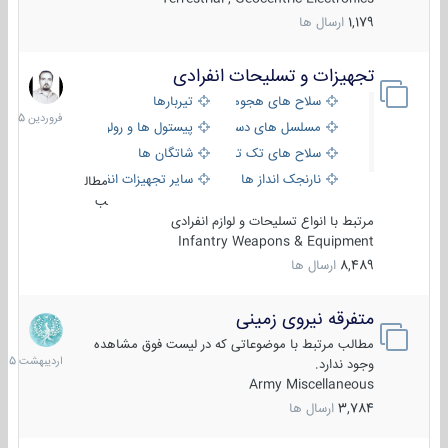
1,179
ارسال ها
تجهیزات و تسلیحات انفرادی
17
فروردین
سلاح های هجومی
تیربارها
1405
مسلسل های دستی
پیستول ها و رولورها
سلاح های تک تیر اندازی
شاتگان ها
نارنجک انداز ها
سایر تجهیزات انفرادی
مطال
ب
مرتبط با انواع تسلیحات و لوازم انفرادی
Infantry Weapons & Equipment
8,489
ارسال ها
متفرقه نیروی زمینی
27
اردیبهش
مطالب مرتبط با موضوعاتی که در لیست فوق مشاهده
1405
وجود ندارد.
Army Miscellaneous
3,784
ارسال ها