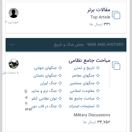
مقالات برتر
29
فروردین
Top Article
1404
331
ارسال ها
WAR AND HISTORY - بخش جنگ و تاریخ
مباحث جامع نظامی
8
ساعات
تاریخ و تمدن
جنگهای جهانی
قبل
جنگهای معاصر
جنگهای باستان
جنگهای مسلمین
جنگ آوران
مقاومت اسلامی
جنگ نرم و سایبری
G
e
مباحث جامع نظامی
توان نظامی کشورها
n
تسلیحات استراتژیک
جنگ در قاب دوربین
eral
Military Discussions
34,752
ارسال ها