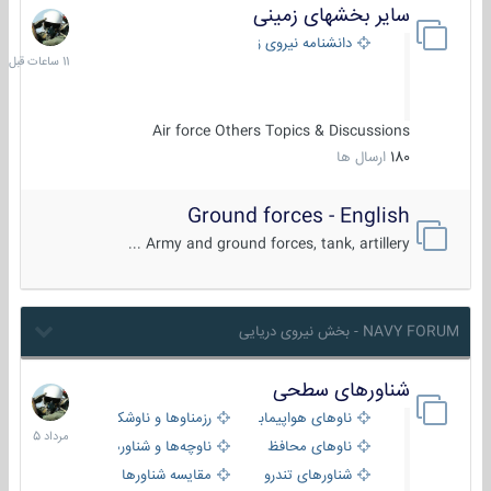
سایر بخشهای زمینی
11
ساعات
دانشنامه نیروی زمینی
قبل
Air force Others Topics & Discussions
180
ارسال ها
Ground forces - English
Army and ground forces, tank, artillery ...
NAVY FORUM - بخش نیروی دریایی
شناورهای سطحی
2
مرداد
ناوهای هواپیمابر و بالگرد بر
رزمناوها و ناوشکن‌ها
1405
ناوهای محافظ
ناوچه‌ها و شناورهای گشتی
شناورهای تندرو
مقایسه شناورها