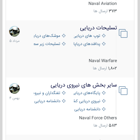
Naval Aviation
373
ارسال ها
تسلیحات دریایی
2
مرداد
توپ های دریایی
موشک‌های دریایی
1405
پدافندهای دریاپایه
تسلیحات زیر سطحی
Naval Warfare
1,802
ارسال ها
سایر بخش های نیروی دریایی
22
بهمن
پایگاه‌های دریایی
تفنگداران و نیروهای ویژه‌ی دریایی
1404
نیروی دریایی کشورهای مختلف
دانشنامه دریایی
دانشنامه دریایی کپی
Naval Force Others
583
ارسال ها