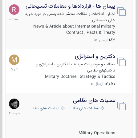
پیمان ها - قراردادها و معاملات تسلیحاتی
7
اسفند
اخبار ، اطلاعات و مقالات منتشر شده رسمی در مورد خرید
1400
های تسیحاتی
News & Article about International military
Contract , Pacts & Treaty
183
ارسال ها
دکترین و استراتژی
27
تیر
مطالب و موضوعات مرتبط با دکترین ، استراتژی و
1405
تاکتیکهای نظامی
Military Doctrine , Strategy & Tactics
12,050
ارسال ها
عملیات های نظامی
5
خرداد
عملیات های نظامی ایران
عملیات های نظامی خارجی
1404
Military Operations