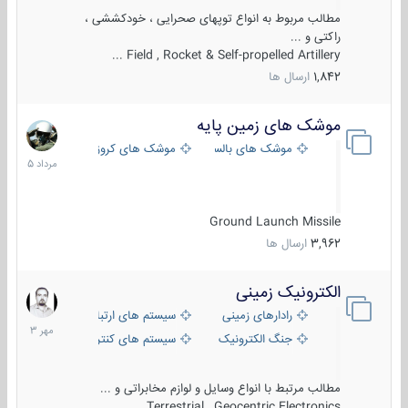
مطالب مربوط به انواع توپهای صحرایی ، خودکششی ،
راکتی و ...
Field , Rocket & Self-propelled Artillery ...
1,842
ارسال ها
موشک های زمین پایه
2
مرداد
موشک های بالستیک
موشک های کروز
1405
Ground Launch Missile
3,962
ارسال ها
الکترونیک زمینی
1
مهر
رادارهای زمینی
سیستم های ارتباطی و جمع آوری اطلا
1403
جنگ الکترونیک
سیستم های کنترل آتش و تجهیزات الکت
مطالب مرتبط با انواع وسایل و لوازم مخابراتی و ...
Terrestrial , Geocentric Electronics