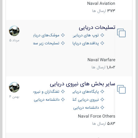
Naval Aviation
373
ارسال ها
تسلیحات دریایی
2
مرداد
توپ های دریایی
موشک‌های دریایی
1405
پدافندهای دریاپایه
تسلیحات زیر سطحی
Naval Warfare
1,802
ارسال ها
سایر بخش های نیروی دریایی
22
بهمن
پایگاه‌های دریایی
تفنگداران و نیروهای ویژه‌ی دریایی
1404
نیروی دریایی کشورهای مختلف
دانشنامه دریایی
دانشنامه دریایی کپی
Naval Force Others
583
ارسال ها