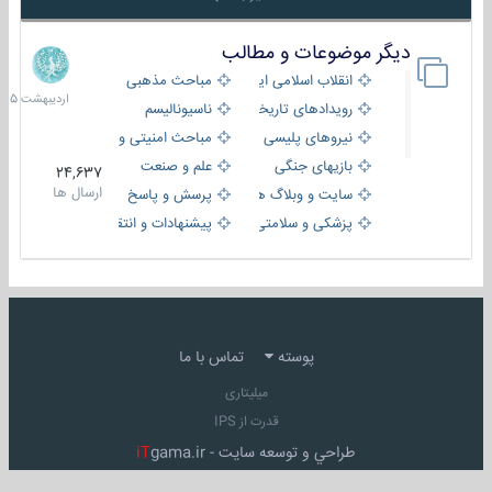
دیگر موضوعات و مطالب
8
اردیب
انقلاب اسلامی ایران
مباحث مذهبی
1405
رویدادهای تاریخی و مذهبی
ناسیونالیسم
نیروهای پلیسی
مباحث امنیتی و اطلاعاتی
بازیهای جنگی
علم و صنعت
24,637
ارسال ها
سایت و وبلاگ ها
پرسش و پاسخ
پزشکی و سلامتی
پیشنهادات و انتقادات
پوسته
تماس با ما
میلیتاری
قدرت از IPS
طراحي و توسعه سايت -
gama.ir
iT