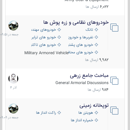
6,022
ارسال ها
خودروهای نظامی و زره پوش ها
جمعه
در
تانک
خودروهای مهندسی
09:51
نفربرها و خودروی های رزمی پیاده نظام
خودرو های ترابری نظامی
خودرو های پشتیبانی آتش ، شناسایی و ضد تانک
خودرو های تاکتیکی نظامی
خودرو های محافظت شده
Military Armored Vehicle
9,982
ارسال ها
مباحث جامع زرهی
7
آذر
General Armorial Discussions
1404
984
ارسال ها
توپخانه زمینی
جمعه
در
هویتزر ها
راکت انداز ها
09:09
خمپاره انداز ها