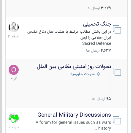
3,279
ارسال ها
جنگ تحمیلی
20
اسفند
در این بخش مطالب مرتبط با هشت سال دفاع مقدس
1403
ایران اسلامی را ارس
Sacred Defense
4,637
ارسال ها
تحولات روز امنیتی نظامی بین الملل
21
آذر
تحولات خاورمیانه
1403
95
ارسال ها
General Military Discussions
10
خرداد
A forum for general issues such as wars
1400
history ...