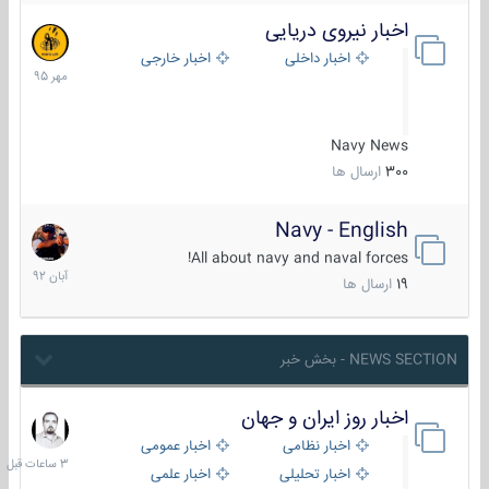
اخبار نیروی دریایی
27
مهر
اخبار داخلی
اخبار خارجی
1395
Navy News
300
ارسال ها
Navy - English
22
آبان
All about navy and naval forces!
1392
19
ارسال ها
NEWS SECTION - بخش خبر
اخبار روز ایران و جهان
3
ساعات
اخبار نظامی
اخبار عمومی
قبل
اخبار تحلیلی
اخبار علمی