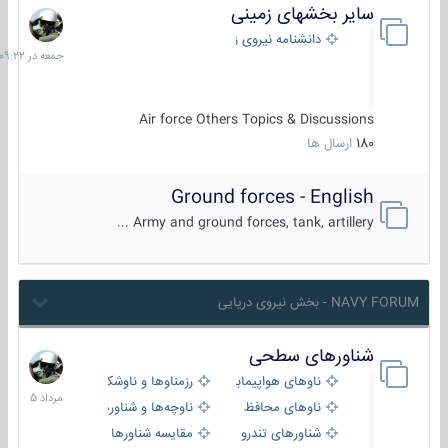
سایر بخشهای زمینی
جمعه
در
دانشنامه نیروی زمینی
09:22
Air force Others Topics & Discussions
180
ارسال ها
Ground forces - English
Army and ground forces, tank, artillery ...
NAVY FORUM - بخش نیروی دریایی
شناورهای سطحی
2
مرداد
ناوهای هواپیمابر و بالگرد بر
رزمناوها و ناوشکن‌ها
1405
ناوهای محافظ
ناوچه‌ها و شناورهای گشتی
شناورهای تندرو
مقایسه شناورها