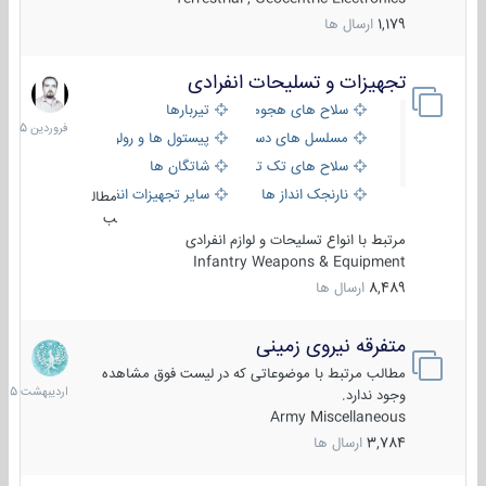
1,179
ارسال ها
تجهیزات و تسلیحات انفرادی
17
فروردی
سلاح های هجومی
تیربارها
1405
مسلسل های دستی
پیستول ها و رولورها
سلاح های تک تیر اندازی
شاتگان ها
نارنجک انداز ها
سایر تجهیزات انفرادی
مطال
ب
مرتبط با انواع تسلیحات و لوازم انفرادی
Infantry Weapons & Equipment
8,489
ارسال ها
متفرقه نیروی زمینی
27
اردیب
مطالب مرتبط با موضوعاتی که در لیست فوق مشاهده
1405
وجود ندارد.
Army Miscellaneous
3,784
ارسال ها