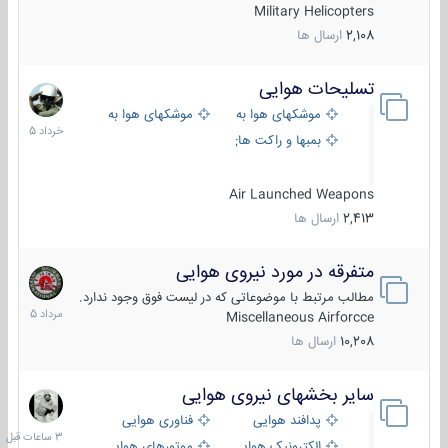
Military Helicopters
2,108
ارسال ها
تسلیحات هوایی
30
خرداد
موشکهای هوا به هوا
موشکهای هوا به سطح
1405
بمبها و راکت های هوایی
Air Launched Weapons
2,413
ارسال ها
متفرقه در مورد نیروی هوایی
7
مرداد
مطالب مرتبط با موضوعاتی که در لیست فوق وجود ندارد.
1405
Miscellaneous Airforcce
10,208
ارسال ها
سایر بخشهای نیروی هوایی
3
ساعات
پدافند هوایی
فناوری هوایی
قبل
الکترونیک هوایی
موتورهای هوایی