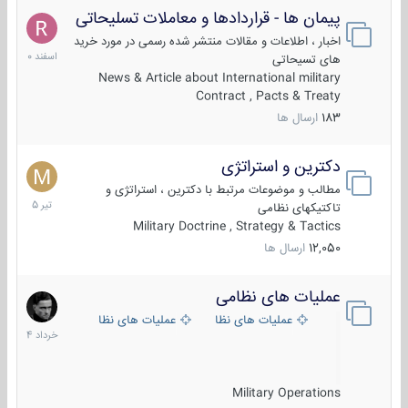
پیمان ها - قراردادها و معاملات تسلیحاتی
7
اسفند
اخبار ، اطلاعات و مقالات منتشر شده رسمی در مورد خرید
1400
های تسیحاتی
News & Article about International military
Contract , Pacts & Treaty
183
ارسال ها
دکترین و استراتژی
27
تیر
مطالب و موضوعات مرتبط با دکترین ، استراتژی و
1405
تاکتیکهای نظامی
Military Doctrine , Strategy & Tactics
12,050
ارسال ها
عملیات های نظامی
5
خرداد
عملیات های نظامی ایران
عملیات های نظامی خارجی
1404
Military Operations