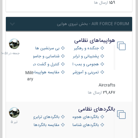
159
ارسال ها
AIR FORCE FORUM - بخش نیروی هوایی
هواپیماهای نظامی
جمعه
در
جنگنده و رهگیر
بی سرنشین ها
10:51
پشتیبانی و ترابری
شناسایی و جاسوسی
هجومی و بمب افکن
کنترل و گشت دریایی
تمرینی و آموزشی
مقایسه هواپیماها
Milit
ary
Aircrafts
29,867
ارسال ها
بالگردهای نظامی
22
تیر
بالگردهای هجومی
بالگردهای ترابری
1405
بالگردهای شناسایی
مقایسه بالگردها