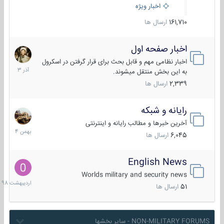
اخبار ویژه
161,710
ارسال ها
اخبار صفحه اول
7
آذر
اخبار نظامی مهم و قابل بحث برای قرار گرفتن در اسکرول
1403
به این بخش منتقل میشوند.
2,339
ارسال ها
رایانه و شبکه
30
بهمن
آخرین خبرها و مطالب رایانه و اینترنتی
1404
6,045
ارسال ها
English News
10
اردیب
Worlds military and security news
1398
51
ارسال ها
NON-MILITARY FORUMS - سایر بخشها