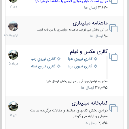
دی
در این قسمت اخبار و قوانین انجمن را مشاهده خواهید کرد
1403
3,670
ارسال ها
ماهنامه میلیتاری
30
اردیب
در این بخش می توانید ماهنامه میلیتاری را دریافت کنید.
1401
90
ارسال ها
گالري عكس و فيلم
13
مرداد
گالري نيروي هوايي
گالري نيروي زميني
1405
گالري نيروي دريايي
گالري تاریخ نظامی
عکس و فیلمهای جنگی را در این بخش ارسال کنید.
33,075
ارسال ها
کتابخانه میلیتاری
16
تیر
در این بخش کتابهای مرتبط و مقالات برگزیده سایت
1405
معرفی و ارایه می گردد.
2,065
ارسال ها