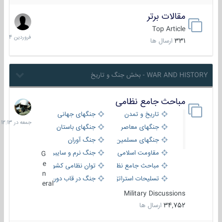
مقالات برتر
29
فروردی
Top Article
1404
331
ارسال ها
WAR AND HISTORY - بخش جنگ و تاریخ
مباحث جامع نظامی
جمعه
در
تاریخ و تمدن
جنگهای جهانی
12:13
جنگهای معاصر
جنگهای باستان
جنگهای مسلمین
جنگ آوران
مقاومت اسلامی
جنگ نرم و سایبری
G
e
مباحث جامع نظامی
توان نظامی کشورها
n
تسلیحات استراتژیک
جنگ در قاب دوربین
eral
Military Discussions
34,752
ارسال ها