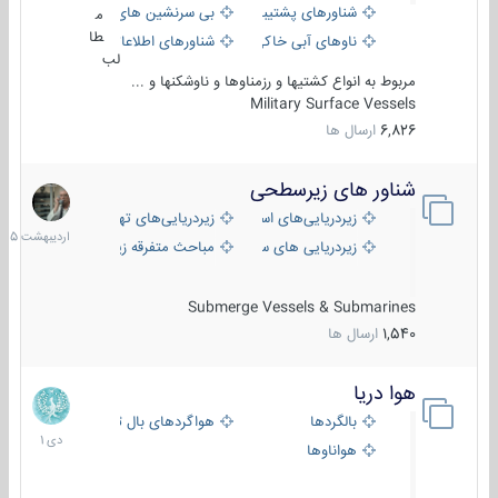
شناورهای پشتیبانی
بی سرنشین های دریایی
م
طا
ناوهای آبی خاکی و نیروبر
شناورهای اطلاعاتی و جاسوسی
لب
مربوط به انواع کشتیها و رزمناوها و ناوشکنها و ...
Military Surface Vessels
6,826
ارسال ها
شناور های زیرسطحی
31
اردیب
زیردریایی‌های استراتژیک
زیردریایی‌های تهاجمی
1405
زیردریایی های سبک
مباحث متفرقه زیرسطحی
Submerge Vessels & Submarines
1,540
ارسال ها
هوا دریا
12
دی
بالگردها
هواگردهای بال ثابت
1401
هواناوها