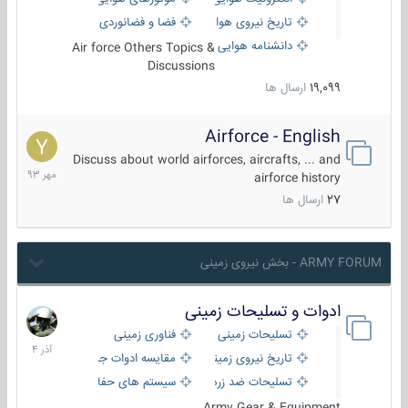
تاریخ نیروی هوایی
فضا و فضانوردی
دانشنامه هوایی
Air force Others Topics &
Discussions
19,099
ارسال ها
Airforce - English
15
مهر
Discuss about world airforces, aircrafts, ... and
1393
airforce history
27
ارسال ها
ARMY FORUM - بخش نیروی زمینی
ادوات و تسلیحات زمینی
21
آذر
تسلیحات زمینی
فناوری زمینی
1404
تاریخ نیروی زمینی
مقایسه ادوات جنگی
تسلیحات ضد زره
سیستم های حفاظت فعال
Army Gear & Equipment