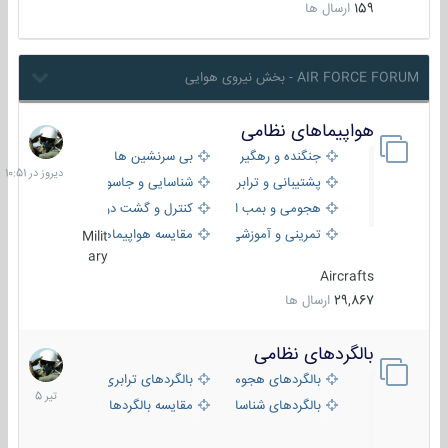
159
ارسال ها
AIR FORCE FORUM - بخش نیروی هوایی
هواپیماهای نظامی
دیروز
در
جنگنده و رهگیر
بی سرنشین ها
10:51
پشتیبانی و ترابری
شناسایی و جاسوسی
هجومی و بمب افکن
کنترل و گشت دریایی
تمرینی و آموزشی
مقایسه هواپیماها
Milit
ary
Aircrafts
29,867
ارسال ها
بالگردهای نظامی
22
تیر
بالگردهای هجومی
بالگردهای ترابری
1405
بالگردهای شناسایی
مقایسه بالگردها