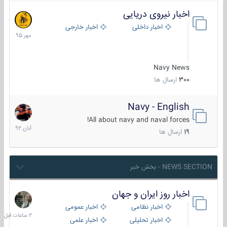
اخبار نیروی دریایی
27
مهر
اخبار داخلی
اخبار خارجی
1395
Navy News
300
ارسال ها
Navy - English
22
آبان
All about navy and naval forces!
1392
19
ارسال ها
NEWS SECTION - بخش خبر
اخبار روز ایران و جهان
2
ساعات
اخبار نظامی
اخبار عمومی
قبل
اخبار تحلیلی
اخبار علمی