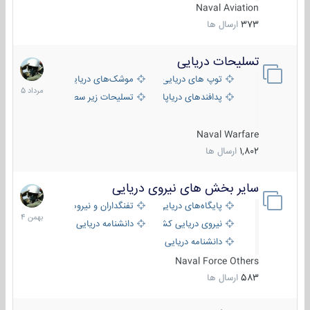
Naval Aviation
373
ارسال ها
تسلیحات دریایی
2
مرداد
توپ های دریایی
موشک‌های دریایی
1405
پدافندهای دریاپایه
تسلیحات زیر سطحی
Naval Warfare
1,802
ارسال ها
سایر بخش های نیروی دریایی
22
بهمن
پایگاه‌های دریایی
تفنگداران و نیروهای ویژه‌ی دریایی
1404
نیروی دریایی کشورهای مختلف
دانشنامه دریایی
دانشنامه دریایی کپی
Naval Force Others
583
ارسال ها