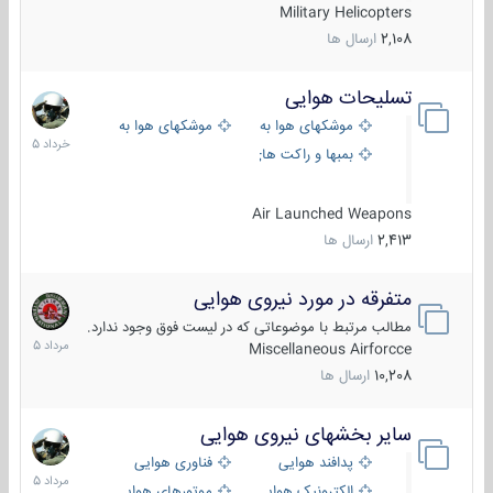
Military Helicopters
2,108
ارسال ها
تسلیحات هوایی
30
خرداد
موشکهای هوا به هوا
موشکهای هوا به سطح
1405
بمبها و راکت های هوایی
Air Launched Weapons
2,413
ارسال ها
متفرقه در مورد نیروی هوایی
7
مرداد
مطالب مرتبط با موضوعاتی که در لیست فوق وجود ندارد.
1405
Miscellaneous Airforcce
10,208
ارسال ها
سایر بخشهای نیروی هوایی
2
مرداد
پدافند هوایی
فناوری هوایی
1405
الکترونیک هوایی
موتورهای هوایی