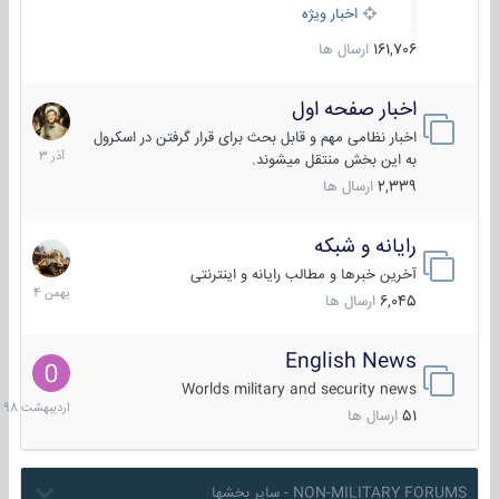
اخبار ویژه
161,706
ارسال ها
اخبار صفحه اول
7
آذر
اخبار نظامی مهم و قابل بحث برای قرار گرفتن در اسکرول
1403
به این بخش منتقل میشوند.
2,339
ارسال ها
رایانه و شبکه
30
بهمن
آخرین خبرها و مطالب رایانه و اینترنتی
1404
6,045
ارسال ها
English News
10
اردیبهش
Worlds military and security news
1398
51
ارسال ها
NON-MILITARY FORUMS - سایر بخشها