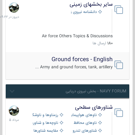
سایر بخشهای زمینی
دیروز
در
دانشنامه نیروی زمینی
09:22
Air force Others Topics & Discussions
180
ارسال ها
Ground forces - English
Army and ground forces, tank, artillery ...
NAVY FORUM - بخش نیروی دریایی
شناورهای سطحی
2
مرداد
ناوهای هواپیمابر و بالگرد بر
رزمناوها و ناوشکن‌ها
1405
ناوهای محافظ
ناوچه‌ها و شناورهای گشتی
شناورهای تندرو
مقایسه شناورها