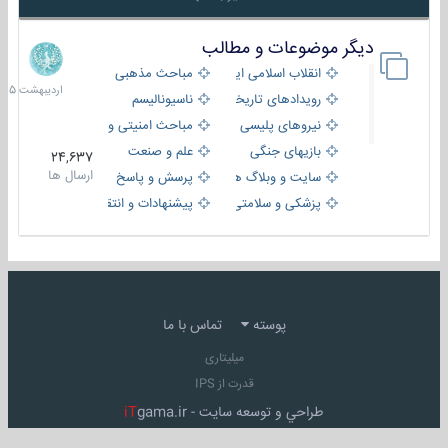
دیگر موضوعات و مطالب
8
اردیبهش
انقلاب اسلامی ایران
مباحث مذهبی
1405
رویدادهای تاریخی و مذهبی
ناسیونالیسم
نیروهای پلیسی
مباحث امنیتی و اطلاعاتی
بازیهای جنگی
علم و صنعت
24,637
ارسال ها
سایت و وبلاگ ها
پرسش و پاسخ
پزشکی و سلامتی
پیشنهادات و انتقادات
پوسته
تماس با ما
میلیتاری
قدرت از IPS
طراحي و توسعه سايت -
gama.ir
iT