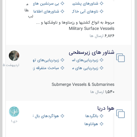
شناورهای پشتیبانی
بی سرنشین های دریایی
م
طا
ناوهای آبی خاکی و نیروبر
شناورهای اطلاعاتی و جاسوسی
لب
مربوط به انواع کشتیها و رزمناوها و ناوشکنها و ...
Military Surface Vessels
6,826
ارسال ها
شناور های زیرسطحی
31
اردیبهش
زیردریایی‌های استراتژیک
زیردریایی‌های تهاجمی
1405
زیردریایی های سبک
مباحث متفرقه زیرسطحی
Submerge Vessels & Submarines
1,540
ارسال ها
هوا دریا
12
دی
بالگردها
هواگردهای بال ثابت
1401
هواناوها