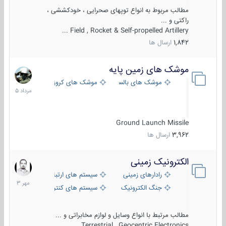
مطالب مربوط به انواع توپهای صحرایی ، خودکششی ،
راکتی و ...
Field , Rocket & Self-propelled Artillery ...
1,842
ارسال ها
موشک های زمین پایه
2
مرداد
موشک های بالستیک
موشک های کروز
1405
Ground Launch Missile
3,962
ارسال ها
الکترونیک زمینی
1
مهر
رادارهای زمینی
سیستم های ارتباطی و جمع آوری اطلاع
1403
جنگ الکترونیک
سیستم های کنترل آتش و تجهیزات الکتر
مطالب مرتبط با انواع وسایل و لوازم مخابراتی و ...
Terrestrial , Geocentric Electronics