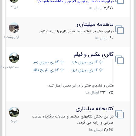
دی
در این قسمت اخبار و قوانین انجمن را مشاهده خواهید کرد
1403
3,670
ارسال ها
ماهنامه میلیتاری
30
اردیبهش
در این بخش می توانید ماهنامه میلیتاری را دریافت کنید.
1401
90
ارسال ها
گالري عكس و فيلم
سه
شنبه
گالري نيروي هوايي
گالري نيروي زميني
در
گالري نيروي دريايي
گالري تاریخ نظامی
15:40
عکس و فیلمهای جنگی را در این بخش ارسال کنید.
33,075
ارسال ها
کتابخانه میلیتاری
16
تیر
در این بخش کتابهای مرتبط و مقالات برگزیده سایت
1405
معرفی و ارایه می گردد.
2,065
ارسال ها