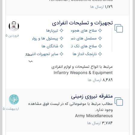
1,179
ارسال ها
تجهیزات و تسلیحات انفرادی
17
فروردین
سلاح های هجومی
تیربارها
1405
مسلسل های دستی
پیستول ها و رولورها
سلاح های تک تیر اندازی
شاتگان ها
نارنجک انداز ها
سایر تجهیزات انفرادی
مطال
ب
مرتبط با انواع تسلیحات و لوازم انفرادی
Infantry Weapons & Equipment
8,489
ارسال ها
متفرقه نیروی زمینی
27
اردیبهش
مطالب مرتبط با موضوعاتی که در لیست فوق مشاهده
1405
وجود ندارد.
Army Miscellaneous
3,784
ارسال ها