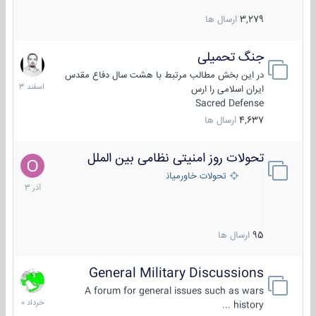
3,279
ارسال ها
جنگ تحمیلی
20
اسفند
در این بخش مطالب مرتبط با هشت سال دفاع مقدس
1403
ایران اسلامی را ارس
Sacred Defense
4,637
ارسال ها
تحولات روز امنیتی نظامی بین الملل
21
آذر
تحولات خاورمیانه
1403
95
ارسال ها
General Military Discussions
10
خرداد
A forum for general issues such as wars
1400
history ...