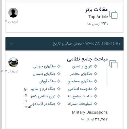
مقالات برتر
29
فروردین
Top Article
1404
331
ارسال ها
WAR AND HISTORY - بخش جنگ و تاریخ
مباحث جامع نظامی
دیروز
در
تاریخ و تمدن
جنگهای جهانی
12:13
جنگهای معاصر
جنگهای باستان
جنگهای مسلمین
جنگ آوران
مقاومت اسلامی
جنگ نرم و سایبری
G
e
مباحث جامع نظامی
توان نظامی کشورها
n
تسلیحات استراتژیک
جنگ در قاب دوربین
eral
Military Discussions
34,752
ارسال ها