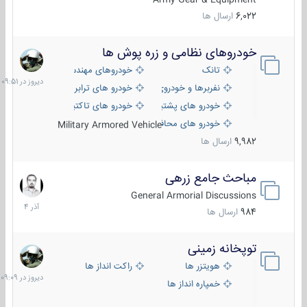
6,022
ارسال ها
خودروهای نظامی و زره پوش ها
دیروز
در
تانک
خودروهای مهندسی
09:51
نفربرها و خودروی های رزمی پیاده نظام
خودرو های ترابری نظامی
خودرو های پشتیبانی آتش ، شناسایی و ضد تانک
خودرو های تاکتیکی نظامی
خودرو های محافظت شده
Military Armored Vehicle
9,982
ارسال ها
مباحث جامع زرهی
7
آذر
General Armorial Discussions
1404
984
ارسال ها
توپخانه زمینی
دیروز
در
هویتزر ها
راکت انداز ها
09:09
خمپاره انداز ها