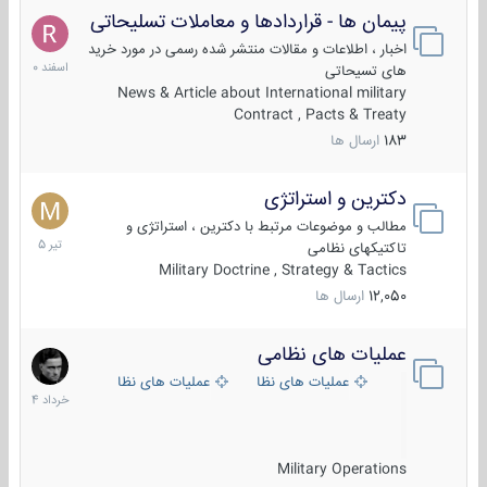
پیمان ها - قراردادها و معاملات تسلیحاتی
7
اسفند
اخبار ، اطلاعات و مقالات منتشر شده رسمی در مورد خرید
1400
های تسیحاتی
News & Article about International military
Contract , Pacts & Treaty
183
ارسال ها
دکترین و استراتژی
27
تیر
مطالب و موضوعات مرتبط با دکترین ، استراتژی و
1405
تاکتیکهای نظامی
Military Doctrine , Strategy & Tactics
12,050
ارسال ها
عملیات های نظامی
5
خرداد
عملیات های نظامی ایران
عملیات های نظامی خارجی
1404
Military Operations