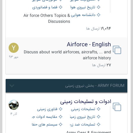
تاریخ نیروی هوایی
فضا و فضانوردی
دانشنامه هوایی
Air force Others Topics &
Discussions
19,094
ارسال ها
Airforce - English
15
مهر
Discuss about world airforces, aircrafts, ... and
1393
airforce history
27
ارسال ها
ARMY FORUM - بخش نیروی زمینی
ادوات و تسلیحات زمینی
21
آذر
تسلیحات زمینی
فناوری زمینی
1404
تاریخ نیروی زمینی
مقایسه ادوات جنگی
تسلیحات ضد زره
سیستم های حفاظت فعال
Army Gear & Equipment